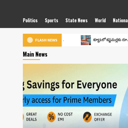
Politics
Sports
State News
World
Nationa
ాన్ ‘గ్రేట్ ఫ్రీడమ్ సేల్’..
క్యూ1లో కస్టమర్లకు రూ. 4,666 కోట్లు చెల్
FLASH NEWS
Main News