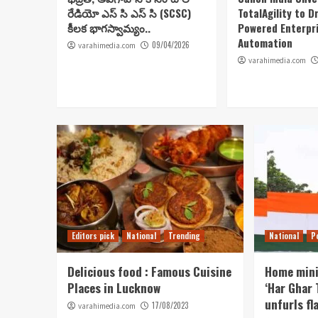
రేడియో ఎస్ సి ఎస్ సి (SCSC)
TotalAgility to Dr
కీలక భాగస్వామ్యం..
Powered Enterpr
Automation
09/04/2026
varahimedia.com
varahimedia.com
Editors pick
National
Trending
National
P
Delicious food : Famous Cuisine
Home mini
Places in Lucknow
‘Har Ghar 
unfurls fl
17/08/2023
varahimedia.com