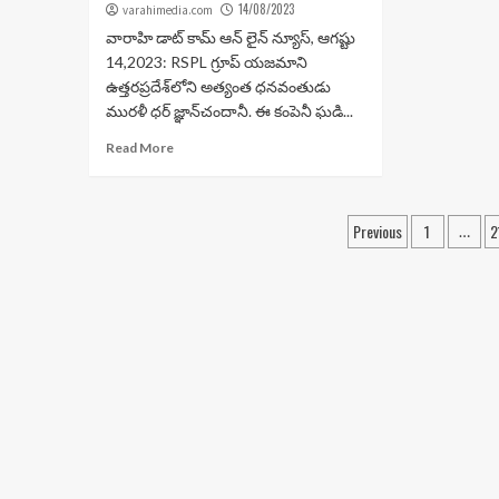
14/08/2023
varahimedia.com
వారాహి డాట్ కామ్ ఆన్ లైన్ న్యూస్, ఆగష్టు
14,2023: RSPL గ్రూప్ యజమాని
ఉత్తరప్రదేశ్‌లోని అత్యంత ధనవంతుడు
మురళీ ధర్ జ్ఞాన్‌చందానీ. ఈ కంపెనీ ఘడి...
Read More
Posts
Previous
1
2
…
navigation