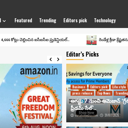
l
Featured
Trending
Editors pick
Technology
లించిన ఐసీఐసీఐ ప్రుడెన్షియల్..
రెండేళ్ల క్రీడా శ్రేష్టతను వేడుక చేసి
Editor’s Picks
Business
Editors pick
Life style
press release
Top News
Trendin
ఆగస్టు 7 నుంచి అమెజాన్ ‘గ్రేట
ఫ్రీడమ్ సేల్’..
31/07/2026
varahimedia.com