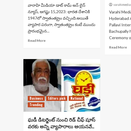
వారాహి మీడియా డాట్ కామ్ ఆన్ లైన్
varahimedia
న్యూస్, ఆగష్టు 15,2023: భారత దేశానికి
Varahi Medi
1947లో స్వాతంత్య్రం వచ్చింది.అయితే
Hyderabad 
వ్యాపార పరంగా, స్వాతంత్య్రం కంటే ముందు
Pallavi Inte
ప్రారంభమైన...
Bachupally h
Ceremony on
Read More
Read More
Business
Editors pick
National
Trending
ఘడీ డిటర్జెంట్ నుంచి రెడ్ చీఫ్ షూస్
వరకు అన్ని వ్యాపారాలు ఆయనవే..