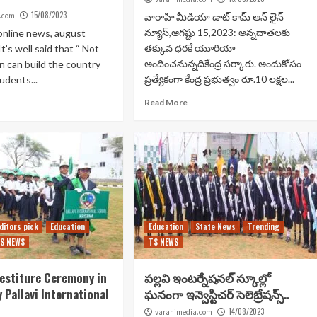
15/08/2023
.com
వారాహి మీడియా డాట్ కామ్ ఆన్ లైన్
న్యూస్,ఆగష్టు 15,2023: అన్నదాతలకు
online news, august
తక్కువ ధరకే యూరియా
t’s well said that “ Not
అందించనున్నదికేంద్ర సర్కారు. అందుకోసం
n can build the country
ప్రత్యేకంగా కేంద్ర ప్రభుత్వం రూ.10 లక్షల...
udents...
Read More
ditors pick
Education
Education
State News
Trending
S NEWS
TS NEWS
vestiture Ceremony in
పల్లవి ఇంటర్నేషనల్ స్కూల్లో
 Pallavi International
ఘనంగా ఇన్వెస్టిచర్ సెలెబ్రేషన్స్..
14/08/2023
varahimedia.com