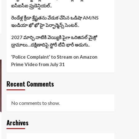
ఐసీఐసీఐ ప్రుడెన్షియల్..
రెండేళ్ల క్రీడా శ్రేష్టతను వేడుక చేసిన ఒడిషా AM/NS
ఇండియా ఖో ఖో హై పెర్ఫార్మెన్స్ సెంటర్..
2027 మార్చి నాటికి వెయ్యికి పైగా ఒరిజినల్ మైక్రో
డ్రామాలు…దక్షిణాదిపై స్టోరీ టీవీ భారీ అడుగు..
‘Police Complaint’ to Stream on Amazon
Prime Video from July 31
Recent Comments
No comments to show.
Archives