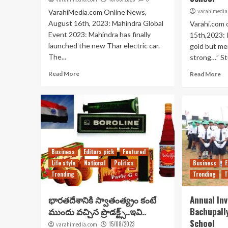
VarahiMedia.com Online News,
varahimedia
August 16th, 2023: Mahindra Global
Varahi.com 
Event 2023: Mahindra has finally
15th,2023: I
launched the new Thar electric car.
gold but me
The...
strong…” St
Read More
Read More
Business
Editors pick
Featured
Life style
National
Politics
Business
E
Trending
Trending
T
భారతదేశానికి స్వాతంత్య్రం కంటే
Annual In
ముందు వచ్చిన ప్రొడక్ట్స్..ఇవి..
Bachupally
School
15/08/2023
varahimedia.com