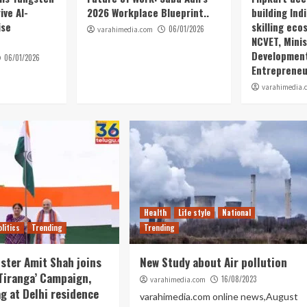
ive AI-
2026 Workplace Blueprint..
building Ind
ise
skilling eco
06/01/2026
varahimedia.com
NCVET, Minis
Developmen
06/01/2026
Entrepreneu
varahimedia.
Health
Life style
National
olitics
Trending
Trending
ster Amit Shah joins
New Study about Air pollution
Tiranga’ Campaign,
16/08/2023
varahimedia.com
ag at Delhi residence
varahimedia.com online news,August