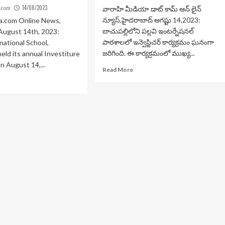
14/08/2023
.com
వారాహి మీడియా డాట్ కామ్ ఆన్ లైన్
న్యూస్,హైదరాబాద్ ఆగష్టు 14,2023:
a.com Online News,
బాచుపల్లిలోని పల్లవి ఇంటర్నేషనల్
August 14th, 2023:
పాఠశాలలో ఇన్వెస్టిచర్ కార్యక్రమం ఘనంగా
rnational School,
జరిగింది. ఈ కార్యక్రమంలో ముఖ్య...
eld its annual Investiture
 August 14,...
Read More