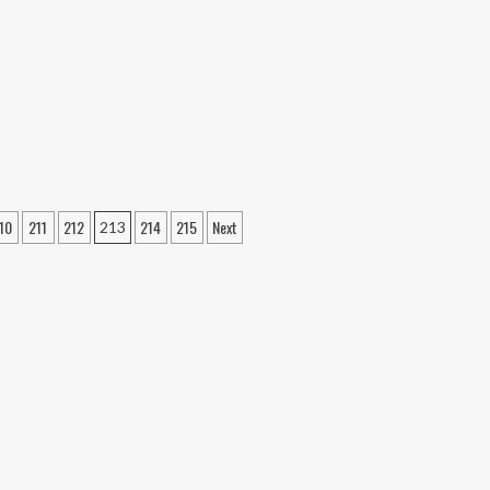
10
211
212
214
215
Next
213