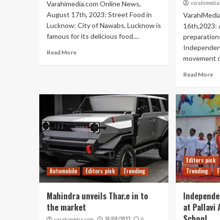
Varahimedia.com Online News,
varahimedia
August 17th, 2023: Street Food in
VarahiMedi
Lucknow: City of Nawabs, Lucknow is
16th,2023: 
famous for its delicious food....
preparation
Independenc
Read More
movement cal
Read More
Editors pick
Automobile
Editors pick
Trending
Trending
T
Mahindra unveils Thar.e in to
Independe
the market
at Pallavi
School
16/08/2023
varahimedia.com
0