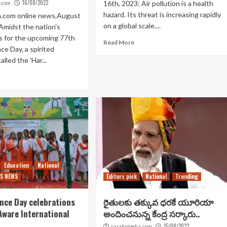
16/08/2023
16th, 2023: Air pollution is a health
.com
hazard. Its threat is increasing rapidly
a.com online news,August
on a global scale....
Amidst the nation's
s for the upcoming 77th
Read More
e Day, a spirited
led the 'Har...
Education
National
S NEWS
Editors pick
National
Trending
nce Day celebrations
రైతులకు తక్కువ ధరకే యూరియా
 Aware International
అందించనున్న కేంద్ర సర్కారు..
15/08/2023
varahimedia.com