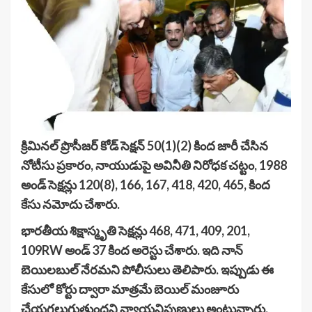
క్రిమినల్ ప్రొసీజర్ కోడ్ సెక్షన్ 50(1)(2) కింద జారీ చేసిన
నోటీసు ప్రకారం, నాయుడుపై అవినీతి నిరోధక చట్టం, 1988
అండ్ సెక్షన్లు 120(8), 166, 167, 418, 420, 465, కింద
కేసు నమోదు చేశారు.
భారతీయ శిక్షాస్మృతి సెక్షన్లు 468, 471, 409, 201,
109RW అండ్ 37 కింద అరెస్టు చేశారు. ఇది నాన్
బెయిలబుల్ నేరమని పోలీసులు తెలిపారు. ఇప్పుడు ఈ
కేసులో కోర్టు ద్వారా మాత్రమే బెయిల్ మంజూరు
చేయగలుగుతుందని న్యాయనిపుణులు అంటున్నారు.