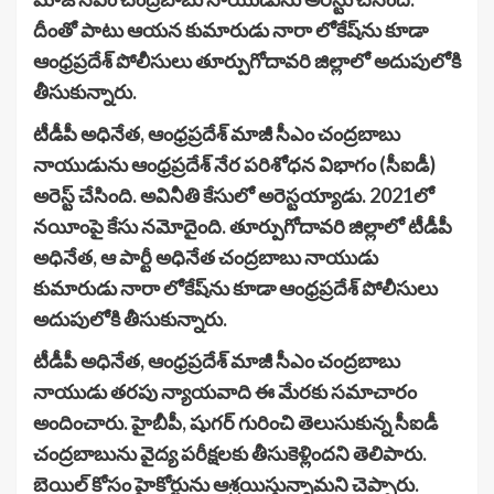
దీంతో పాటు ఆయన కుమారుడు నారా లోకేష్‌ను కూడా
ఆంధ్రప్రదేశ్ పోలీసులు తూర్పుగోదావరి జిల్లాలో అదుపులోకి
తీసుకున్నారు.
టీడీపీ అధినేత, ఆంధ్రప్రదేశ్ మాజీ సీఎం చంద్రబాబు
నాయుడును ఆంధ్రప్రదేశ్ నేర పరిశోధన విభాగం (సీఐడీ)
అరెస్ట్ చేసింది. అవినీతి కేసులో అరెస్టయ్యాడు. 2021లో
నయీంపై కేసు నమోదైంది. తూర్పుగోదావరి జిల్లాలో టీడీపీ
అధినేత, ఆ పార్టీ అధినేత చంద్రబాబు నాయుడు
కుమారుడు నారా లోకేష్‌ను కూడా ఆంధ్రప్రదేశ్ పోలీసులు
అదుపులోకి తీసుకున్నారు.
టీడీపీ అధినేత, ఆంధ్రప్రదేశ్ మాజీ సీఎం చంద్రబాబు
నాయుడు తరపు న్యాయవాది ఈ మేరకు సమాచారం
అందించారు. హైబీపీ, షుగర్ గురించి తెలుసుకున్న సీఐడీ
చంద్రబాబును వైద్య పరీక్షలకు తీసుకెళ్లిందని తెలిపారు.
బెయిల్ కోసం హైకోర్టును ఆశ్రయిస్తున్నామని చెప్పారు.