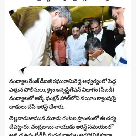
నంద్యాల రేంజ్ డీఐజీ రఘురామిరెడ్డి ఆధ్వర్యంలో పెద్ద
ఎత్తున పోలీసులు, క్రైం ఇన్వెస్టిగేషన్ విభాగం (సీఐడీ)
నంద్యాలలో ఆర్కే ఫంక్షన్ హాల్‌లోని నయీం క్యాంపుపై
దాడులు చేసి అరెస్ట్ చేశారు.
తెల్లవారుజామున మూడు గంటల ప్రాంతంలో ఈ చర్య
చేపట్టారు. చంద్రబాబు నాయుడు అరెస్ట్ సమయంలో
అక్కడ ఉన్న టీడీపీ మద్దతుదారుల ఆగ్రహానికి కూడా