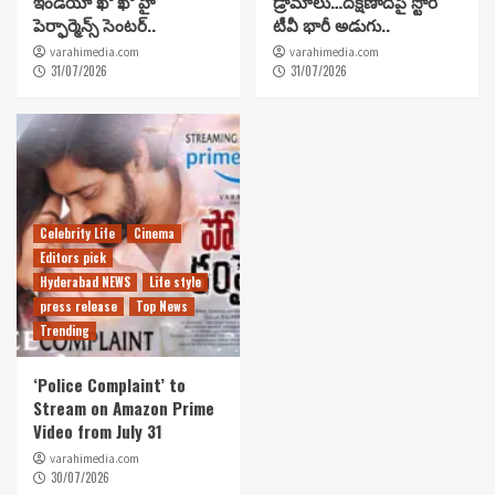
ఇండియా ఖో ఖో హై
డ్రామాలు…దక్షిణాదిపై స్టోరీ
పెర్ఫార్మెన్స్ సెంటర్..
టీవీ భారీ అడుగు..
varahimedia.com
varahimedia.com
31/07/2026
31/07/2026
Celebrity Life
Cinema
Editors pick
Hyderabad NEWS
Life style
press release
Top News
Trending
‘Police Complaint’ to
Stream on Amazon Prime
Video from July 31
varahimedia.com
30/07/2026