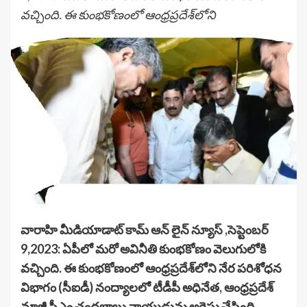
వచ్చింది. ఈ కుంభకోణంలో ఆంధ్రప్రదేశ్‌లోని
వారాహి మీడియాడాట్ కామ్ ఆన్ లైన్ న్యూస్ ,సెప్టెంబర్
9,2023: ఏపీలో మరో అవినీతి కుంభకోణం వెలుగులోకి
వచ్చింది. ఈ కుంభకోణంలో ఆంధ్రప్రదేశ్‌లోని నేర పరిశోధన
విభాగం (సీఐడీ) నంద్యాలలో టీడీపీ అధినేత, ఆంధ్రప్రదేశ్‌
మాజీ సీఎం చంద్రబాబు నాయుడును అరెస్టు చేసింది.