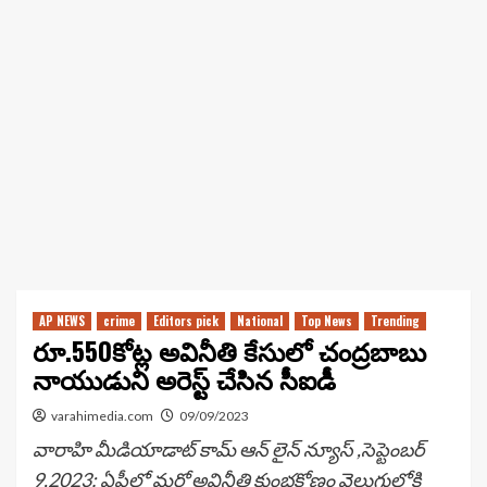
AP NEWS
crime
Editors pick
National
Top News
Trending
రూ.550కోట్ల అవినీతి కేసులో చంద్రబాబు
నాయుడుని అరెస్ట్ చేసిన సీఐడీ
varahimedia.com
09/09/2023
వారాహి మీడియాడాట్ కామ్ ఆన్ లైన్ న్యూస్ ,సెప్టెంబర్
9,2023: ఏపీలో మరో అవినీతి కుంభకోణం వెలుగులోకి