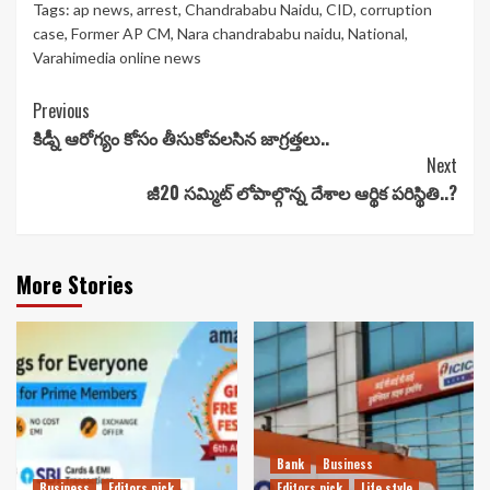
Tags:
ap news
,
arrest
,
Chandrababu Naidu
,
CID
,
corruption
case
,
Former AP CM
,
Nara chandrababu naidu
,
National
,
Varahimedia online news
Continue
Previous
కిడ్నీ ఆరోగ్యం కోసం తీసుకోవలసిన జాగ్రత్తలు..
Reading
Next
జీ20 సమ్మిట్ లోపాల్గొన్న దేశాల ఆర్థిక పరిస్థితి..?
More Stories
Bank
Business
Business
Editors pick
Editors pick
Life style