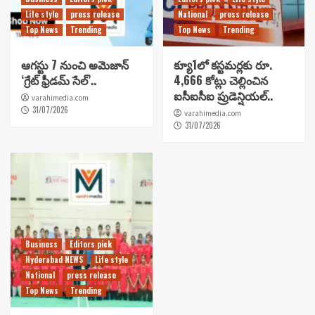
Life style
press release
National
press release
Top News
Trending
Top News
Trending
ఆగస్టు 7 నుంచి అమెజాన్
క్యూ1లో కస్టమర్లకు రూ.
‘గ్రేట్ ఫ్రీడమ్ సేల్’..
4,666 కోట్లు చెల్లించిన
ఐసీఐసీఐ ప్రుడెన్షియల్..
varahimedia.com
31/07/2026
varahimedia.com
31/07/2026
Business
Editors pick
Hyderabad NEWS
Life style
National
press release
Top News
Trending