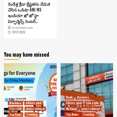
రెండేళ్ల క్రీడా శ్రేష్టతను వేడుక
చేసిన ఒడిషా AM/NS
ఇండియా ఖో ఖో హై
పెర్ఫార్మెన్స్ సెంటర్..
varahimedia.com
31/07/2026
You may have missed
Bank
Business
Business
Editors pick
Editors pick
Life style
Life style
press release
National
press release
Top News
Trending
Top News
Trending