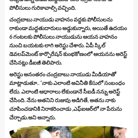
పోలీసులు గురికావాల్సి వచ్చింది.
చంద్రబాబు నాయుడు వాహనం వద్దకు పోలీసులను
రాకుండా మద్దతుదారులు అడ్డుకున్నారు, అయితే ఉదయం
6 గంటలకు పోలీసులు నాయుడును ఆయన వాహనం
నుంచి బయటకు లాగి అరెస్టు చేశారు. ఏపీ స్కిల్
డెవలప్‌మెంట్ కార్పొరేషన్ కుంభకోణంలో ఆయనను అరెస్ట్
చేసినట్లు డీఐజీ తెలిపారు.
అరెస్టు అనంతరం చంద్రబాబు నాయుడు మీడియాతో
మాట్లాడుతూ.. ‘నాకు ఎలాంటి అవినీతి కేసులో సంబంధం
లేదు. ఎలాంటి ఆధారాలు లేకుండానే సీఐడీ నన్ను అరెస్ట్
చేసింది. నేను అతనిని రుజువు అడిగితే, అతను నాకు
చూపించడానికి నిరాకరించాడు ,ఎఫ్‌ఐఆర్‌లో నా పేరును
చేర్చాడు.అని అన్నారు.