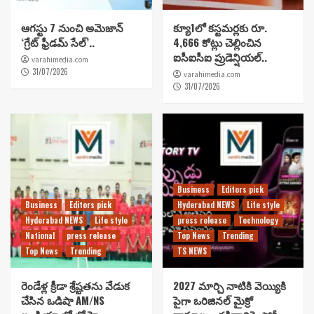
ఆగస్టు 7 నుంచి అమెజాన్
క్యూ1లో కస్టమర్లకు రూ.
‘గ్రేట్ ఫ్రీడమ్ సేల్’..
4,666 కోట్లు చెల్లించిన
ఐసీఐసీఐ ప్రుడెన్షియల్..
varahimedia.com
31/07/2026
varahimedia.com
31/07/2026
Business
Editors pick
Business
Editors pick
Hyderabad NEWS
Life style
Hyderabad NEWS
Life style
press release
Technology
National
press release
Top News
Trending
Top News
Trending
TS NEWS
రెండేళ్ల క్రీడా శ్రేష్టతను వేడుక
2027 మార్చి నాటికి వెయ్యికి
చేసిన ఒడిషా AM/NS
పైగా ఒరిజినల్ మైక్రో