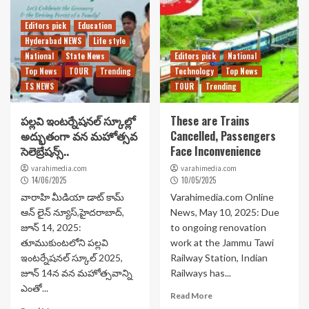
Editors pick
Education
Hyderabad NEWS
Life style
National
State News
Editors pick
National
Top News
TOUR
Trending
Technology
Top News
TS NEWS
TOUR
Trending
పల్లవి ఇంటర్నేషనల్ స్కూల్లో
These are Trains
అద్భుతంగా వన మహోత్సవ
Cancelled, Passengers
సెలెబ్రేషన్స్..
Face Inconvenience
varahimedia.com
varahimedia.com
14/06/2025
10/05/2025
వారాహి మీడియా డాట్ కామ్
Varahimedia.com Online
ఆన్ లైన్ న్యూస్,హైదరాబాద్,
News, May 10, 2025: Due
జూన్ 14, 2025:
to ongoing renovation
తూముకుంటలోని పల్లవి
work at the Jammu Tawi
ఇంటర్నేషనల్ స్కూల్ 2025,
Railway Station, Indian
జూన్ 14న వన మహోత్సవాన్ని
Railways has...
ఎంతో...
Read More