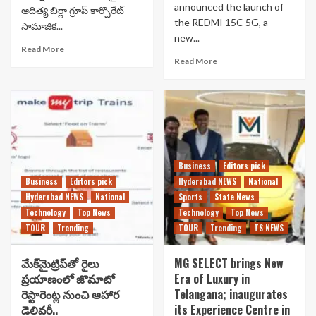
announced the launch of
ఆదిత్య బిర్లా గ్రూప్ కార్పొరేట్
the REDMI 15C 5G, a
సామాజిక...
new...
Read More
Read More
Business
Editors pick
Business
Editors pick
Hyderabad NEWS
National
Hyderabad NEWS
National
Sports
State News
Technology
Top News
Technology
Top News
TOUR
Trending
TOUR
Trending
TS NEWS
మేక్‌మైట్రిప్‌తో రైలు
MG SELECT brings New
ప్రయాణంలో జొమాటో
Era of Luxury in
రెస్టారెంట్ల నుంచి ఆహార
Telangana; inaugurates
డెలివరీ..
its Experience Centre in