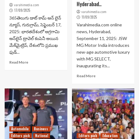
Hyderabad..
varahimedia.com
17/09/2025
varahimedia.com
11/09/2025
365తెలుగు డాట్ కామ్ ఆన్ లైన్
న్యూస్, గురుగ్రామ్, సెప్టెంబర్ 17,
Varahimedia.com online
2025: భారతదేశంలో అగ్రగామి
news, Hyderabad,
ఆన్‌లైన్ ట్రావెల్ కంపెనీ అయిన
September 11, 2025: JSW
మేక్‌మైట్రిప్, దేశంలోని ప్రముఖ
MG Motor India introduces
ఫుడ్...
new-age automotive luxury
with MG SELECT,
Read More
inaugurating its...
Read More
Automobile
Business
Editors pick
National
Editors pick
Education