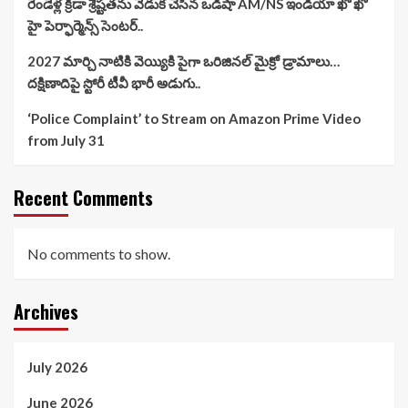
రెండేళ్ల క్రీడా శ్రేష్టతను వేడుక చేసిన ఒడిషా AM/NS ఇండియా ఖో ఖో
హై పెర్ఫార్మెన్స్ సెంటర్..
2027 మార్చి నాటికి వెయ్యికి పైగా ఒరిజినల్ మైక్రో డ్రామాలు…
దక్షిణాదిపై స్టోరీ టీవీ భారీ అడుగు..
‘Police Complaint’ to Stream on Amazon Prime Video
from July 31
Recent Comments
No comments to show.
Archives
July 2026
June 2026