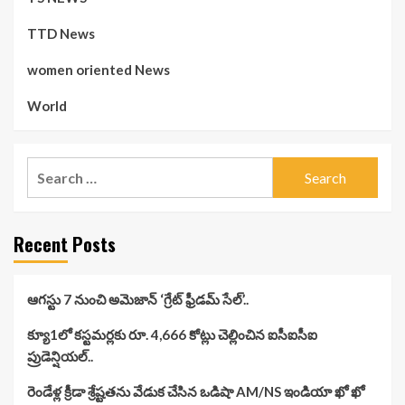
TTD News
women oriented News
World
Search
for:
Recent Posts
ఆగస్టు 7 నుంచి అమెజాన్ ‘గ్రేట్ ఫ్రీడమ్ సేల్’..
క్యూ1లో కస్టమర్లకు రూ. 4,666 కోట్లు చెల్లించిన ఐసీఐసీఐ
ప్రుడెన్షియల్..
రెండేళ్ల క్రీడా శ్రేష్టతను వేడుక చేసిన ఒడిషా AM/NS ఇండియా ఖో ఖో