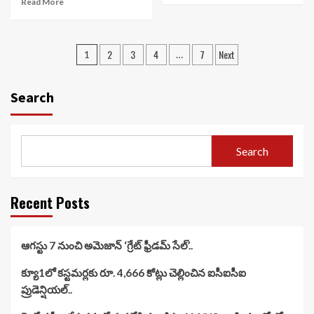
Read More
Posts
2
3
4
7
Next
1
…
navigation
Search
Search
Recent Posts
ఆగస్టు 7 నుంచి అమెజాన్ ‘గ్రేట్ ఫ్రీడమ్ సేల్’..
క్యూ1లో కస్టమర్లకు రూ. 4,666 కోట్లు చెల్లించిన ఐసీఐసీఐ
ప్రుడెన్షియల్..