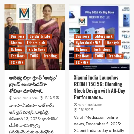
Business
Celebrity Life
Business
Editors pick
Cinema
Editors pick
Hyderabad NEWS
Life style
National
State News
National
Technology
Top News
TOUR
Trending
Top News
TOUR
Trending
TS NEWS
TS NEWS
ఆదిత్య బిర్లా గ్రూప్ ‘ఆద్యం’
Xiaomi India Launches
బ్రాండ్ అంబాసిడర్‌గా
REDMI 15C 5G: Blending
శోభితా ధూళిపాళ..
Sleek Design with All-Day
Performance..
13/12/2025
varahimedia.com
varahimedia.com
వారాహి మీడియా డాట్ కామ్
05/12/2025
ఆన్ లైన్ న్యూస్,న్యూఢిల్లీ,
VarahiMedia.com online
డిసెంబర్ 13, 2025: భారతదేశ
news, December 5, 2025:
చేనేత వారసత్వాన్ని
Xiaomi India today officially
పరిరక్షించేందుకు అంకితమైన