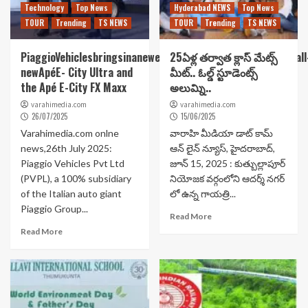
Technology
Top News
Hyderabad NEWS
Top News
TOUR
Trending
TS NEWS
TOUR
Trending
TS NEWS
PiaggioVehiclesbringsinaneweraofApéElectrik;launchestheall
25ఏళ్ల తర్వాత క్లాస్ మేట్స్
newApéE- City Ultra and
మీట్.. ఓల్డ్ స్టూడెంట్స్
the Apé E-City FX Maxx
అలుమ్ని..
varahimedia.com
varahimedia.com
26/07/2025
15/06/2025
Varahimedia.com onlne
వారాహి మీడియా డాట్ కామ్
news,26th July 2025:
ఆన్ లైన్ న్యూస్, హైదరాబాద్,
Piaggio Vehicles Pvt Ltd
జూన్ 15, 2025 : కుత్బుల్లాపూర్
(PVPL), a 100% subsidiary
నియోజక వర్గంలోని ఆదర్శ్ నగర్
of the Italian auto giant
లో ఉన్న గాయత్రి...
Piaggio Group...
Read More
Read More