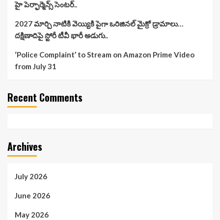
హై పెర్ఫార్మెన్స్ సెంటర్..
2027 మార్చి నాటికి వెయ్యికి పైగా ఒరిజినల్ మైక్రో డ్రామాలు…
దక్షిణాదిపై స్టోరీ టీవీ భారీ అడుగు..
‘Police Complaint’ to Stream on Amazon Prime Video
from July 31
Recent Comments
Archives
July 2026
June 2026
May 2026