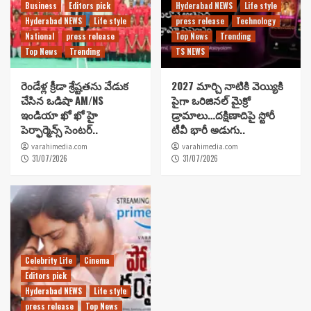
Business
Editors pick
Hyderabad NEWS
Life style
Hyderabad NEWS
Life style
press release
Technology
National
press release
Top News
Trending
Top News
Trending
TS NEWS
రెండేళ్ల క్రీడా శ్రేష్టతను వేడుక
2027 మార్చి నాటికి వెయ్యికి
చేసిన ఒడిషా AM/NS
పైగా ఒరిజినల్ మైక్రో
ఇండియా ఖో ఖో హై
డ్రామాలు…దక్షిణాదిపై స్టోరీ
పెర్ఫార్మెన్స్ సెంటర్..
టీవీ భారీ అడుగు..
varahimedia.com
varahimedia.com
31/07/2026
31/07/2026
Celebrity Life
Cinema
Editors pick
Hyderabad NEWS
Life style
press release
Top News