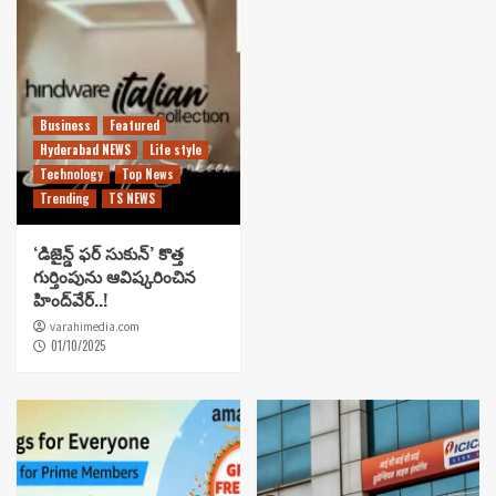
Business
Featured
Hyderabad NEWS
Life style
Technology
Top News
Trending
TS NEWS
‘డిజైన్డ్ ఫర్ సుకున్’ కొత్త
గుర్తింపును ఆవిష్కరించిన
హింద్‌వేర్..!
varahimedia.com
01/10/2025