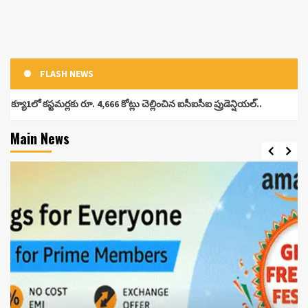
FLASH NEWS
లకు రూ. 4,666 కోట్లు చెల్లించిన ఐసీఐసీఐ ప్రుడెన్షియల్..
రెండేళ్ల క్
Main News