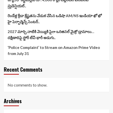
ప్రుడెన్షియల్..
రెండేళ్ల క్రీడా శ్రేష్టతను వేడుక చేసిన ఒడిషా AM/NS ఇండియా ఖో ఖో
హై పెర్ఫార్మెన్స్ సెంటర్..
2027 మార్చి నాటికి వెయ్యికి పైగా ఒరిజినల్ మైక్రో డ్రామాలు…
దక్షిణాదిపై స్టోరీ టీవీ భారీ అడుగు..
‘Police Complaint’ to Stream on Amazon Prime Video
from July 31
Recent Comments
No comments to show.
Archives