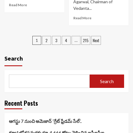
Agarwal, Chairman of
Read More
Vedanta...
Read More
Posts
2
3
4
215
Next
1
…
navigation
Search
Search
Recent Posts
ఆగస్టు 7 నుంచి అమెజాన్ ‘గ్రేట్ ఫ్రీడమ్ సేల్’..
క్యూ1లో కస్టమర్లకు రూ. 4,666 కోట్లు చెల్లించిన ఐసీఐసీఐ