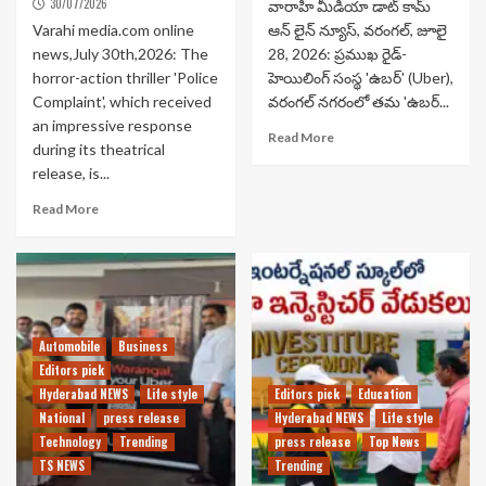
30/07/2026
వారాహి మీడియా డాట్ కామ్
Varahi media.com online
ఆన్ లైన్ న్యూస్, వరంగల్, జూలై
news,July 30th,2026: The
28, 2026: ప్రముఖ రైడ్-
horror-action thriller 'Police
హెయిలింగ్ సంస్థ 'ఉబర్' (Uber),
Complaint', which received
వరంగల్ నగరంలో తమ 'ఉబర్...
an impressive response
Read More
during its theatrical
release, is...
Read More
Automobile
Business
Editors pick
Hyderabad NEWS
Life style
Editors pick
Education
National
press release
Hyderabad NEWS
Life style
Technology
Trending
press release
Top News
TS NEWS
Trending