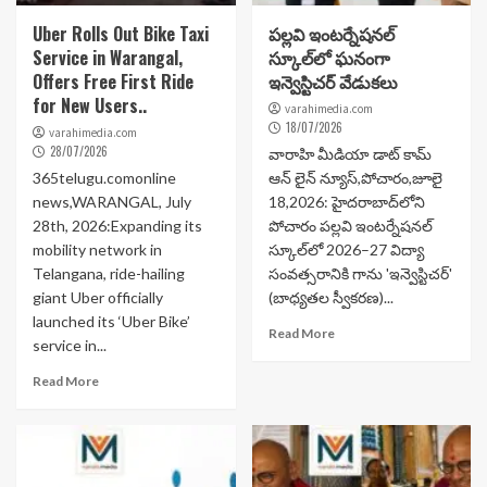
Uber Rolls Out Bike Taxi
పల్లవి ఇంటర్నేషనల్
Service in Warangal,
స్కూల్‌లో ఘనంగా
Offers Free First Ride
ఇన్వెస్టిచర్ వేడుకలు
for New Users..
varahimedia.com
18/07/2026
varahimedia.com
28/07/2026
వారాహి మీడియా డాట్ కామ్
365telugu.comonline
ఆన్ లైన్ న్యూస్,పోచారం,జూలై
news,WARANGAL, July
18,2026: హైదరాబాద్‌లోని
28th, 2026:Expanding its
పోచారం పల్లవి ఇంటర్నేషనల్
mobility network in
స్కూల్‌లో 2026–27 విద్యా
Telangana, ride-hailing
సంవత్సరానికి గాను 'ఇన్వెస్టిచర్'
giant Uber officially
(బాధ్యతల స్వీకరణ)...
launched its ‘Uber Bike’
Read More
service in...
Read More