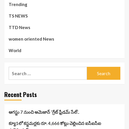
Trending
TS NEWS
TTD News
women oriented News
World
Search
for:
Recent Posts
ఆగస్టు 7 నుంచి అమెజాన్ ‘గ్రేట్ ఫ్రీడమ్ సేల్’..
క్యూ1లో కస్టమర్లకు రూ. 4,666 కోట్లు చెల్లించిన ఐసీఐసీఐ