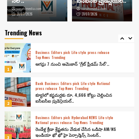
సేల్’..
ఐసీఐసీఐ ప్రుడెన్షియల్..
4
varahimedia.com
varahimedia.com
31/07/2026
31/07/2026
Celebrity Life
Cinema
Editors pick
Hyderabad NEWS
Life style
press release
Top News
Trending
‘Police Complaint’ to Stream on Amazon
Trending News
Prime Video from July 31
5
Business
Editors pick
Life style
press release
Top News
Trending
ఆగస్టు 7 నుంచి అమెజాన్ ‘గ్రేట్ ఫ్రీడమ్ సేల్’..
1
Bank
Business
Editors pick
Life style
National
press release
Top News
Trending
క్యూ1లో కస్టమర్లకు రూ. 4,666 కోట్లు చెల్లించిన
ఐసీఐసీఐ ప్రుడెన్షియల్..
2
Business
Editors pick
Hyderabad NEWS
Life style
National
press release
Top News
Trending
రెండేళ్ల క్రీడా శ్రేష్టతను వేడుక చేసిన ఒడిషా AM/NS
ఇండియా ఖో ఖో హై పెర్ఫార్మెన్స్ సెంటర్..
3