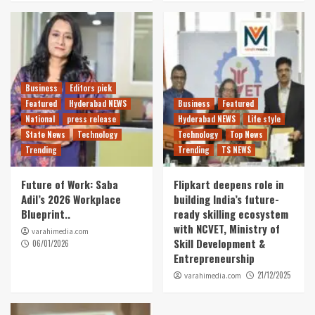
Business
Editors pick
Hyderabad NEWS
Life style
National
press release
Top News
Trending
రెండేళ్ల క్రీడా శ్రేష్టతను వేడుక చేసిన ఒడిషా AM/NS
ఇండియా ఖో ఖో హై పెర్ఫార్మెన్స్ సెంటర్..
3
Business
Editors pick
Featured
Hyderabad NEWS
Business
Featured
National
press release
Hyderabad NEWS
Life style
State News
Technology
Technology
Top News
Trending
Trending
TS NEWS
Future of Work: Saba
Flipkart deepens role in
Adil’s 2026 Workplace
building India’s future-
Blueprint..
ready skilling ecosystem
with NCVET, Ministry of
varahimedia.com
Skill Development &
06/01/2026
Entrepreneurship
21/12/2025
varahimedia.com