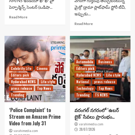
AM/NS ఇండియా ఖో ఖో హై
వేగంగా గుర్తింపు తెచ్చుకుంటున్న
పెర్ఫార్మెన్స్ సెంటర్ (ఒడిషా...
మైక్రో డ్రామా ప్లాట్‌ఫామ్ స్టోరీ టీవీ,
ఇప్పుడు...
Read More
Read More
Automobile
Business
Celebrity Life
Cinema
Editors pick
Editors pick
Hyderabad NEWS
Life style
Hyderabad NEWS
Life style
National
press release
press release
Top News
Technology
Top News
Trending
Trending
TS NEWS
‘Police Complaint’ to
వరంగల్ నగరంలో ‘ఉబర్
Stream on Amazon Prime
బైక్’ సేవలు ప్రారంభం..
Video from July 31
varahimedia.com
28/07/2026
varahimedia.com