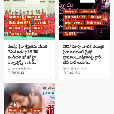
Business
Editors pick
Business
Editors pick
Hyderabad NEWS
Life style
Hyderabad NEWS
Life style
press release
Technology
National
press release
Top News
Trending
Top News
Trending
TS NEWS
రెండేళ్ల క్రీడా శ్రేష్టతను వేడుక
2027 మార్చి నాటికి వెయ్యికి
చేసిన ఒడిషా AM/NS
పైగా ఒరిజినల్ మైక్రో
ఇండియా ఖో ఖో హై
డ్రామాలు…దక్షిణాదిపై స్టోరీ
పెర్ఫార్మెన్స్ సెంటర్..
టీవీ భారీ అడుగు..
varahimedia.com
varahimedia.com
31/07/2026
31/07/2026
Celebrity Life
Cinema