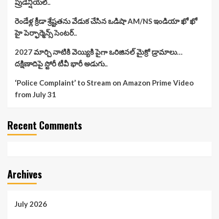
ప్రుడెన్షియల్..
రెండేళ్ల క్రీడా శ్రేష్టతను వేడుక చేసిన ఒడిషా AM/NS ఇండియా ఖో ఖో
హై పెర్ఫార్మెన్స్ సెంటర్..
2027 మార్చి నాటికి వెయ్యికి పైగా ఒరిజినల్ మైక్రో డ్రామాలు…
దక్షిణాదిపై స్టోరీ టీవీ భారీ అడుగు..
‘Police Complaint’ to Stream on Amazon Prime Video
from July 31
Recent Comments
Archives
July 2026