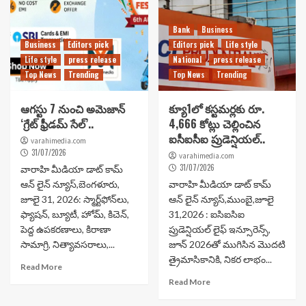
Bank
Business
Business
Editors pick
Editors pick
Life style
Life style
press release
National
press release
Top News
Trending
Top News
Trending
ఆగస్టు 7 నుంచి అమెజాన్
క్యూ1లో కస్టమర్లకు రూ.
‘గ్రేట్ ఫ్రీడమ్ సేల్’..
4,666 కోట్లు చెల్లించిన
ఐసీఐసీఐ ప్రుడెన్షియల్..
varahimedia.com
31/07/2026
varahimedia.com
31/07/2026
వారాహి మీడియా డాట్ కామ్
ఆన్ లైన్ న్యూస్,బెంగళూరు,
వారాహి మీడియా డాట్ కామ్
జూలై 31, 2026: స్మార్ట్‌ఫోన్‌లు,
ఆన్ లైన్ న్యూస్,ముంబై,జూలై
ఫ్యాషన్, బ్యూటీ, హోమ్, కిచెన్,
31,2026 : ఐసిఐసిఐ
పెద్ద ఉపకరణాలు, కిరాణా
ప్రుడెన్షియల్ లైఫ్ ఇన్సూరెన్స్,
సామాగ్రి, నిత్యావసరాలు,...
జూన్ 2026తో ముగిసిన మొదటి
త్రైమాసికానికి, నికర లాభం...
Read More
Read More