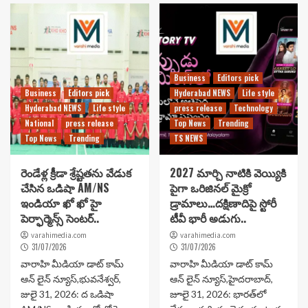
Business
Editors pick
Business
Editors pick
Hyderabad NEWS
Life style
Hyderabad NEWS
Life style
press release
Technology
National
press release
Top News
Trending
Top News
Trending
TS NEWS
రెండేళ్ల క్రీడా శ్రేష్టతను వేడుక
2027 మార్చి నాటికి వెయ్యికి
చేసిన ఒడిషా AM/NS
పైగా ఒరిజినల్ మైక్రో
ఇండియా ఖో ఖో హై
డ్రామాలు…దక్షిణాదిపై స్టోరీ
పెర్ఫార్మెన్స్ సెంటర్..
టీవీ భారీ అడుగు..
varahimedia.com
varahimedia.com
31/07/2026
31/07/2026
వారాహి మీడియా డాట్ కామ్
వారాహి మీడియా డాట్ కామ్
ఆన్ లైన్ న్యూస్,భువనేశ్వర్,
ఆన్ లైన్ న్యూస్,హైదరాబాద్,
జులై 31, 2026: ద ఒడిషా
జూలై 31, 2026: భారత్‌లో