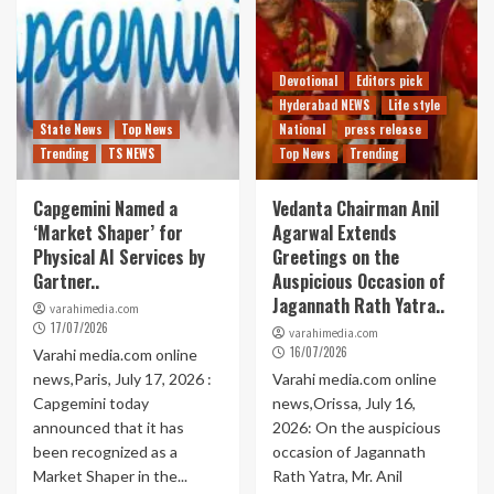
Devotional
Editors pick
Hyderabad NEWS
Life style
State News
Top News
National
press release
Trending
TS NEWS
Top News
Trending
Capgemini Named a
Vedanta Chairman Anil
‘Market Shaper’ for
Agarwal Extends
Physical AI Services by
Greetings on the
Gartner..
Auspicious Occasion of
Jagannath Rath Yatra..
varahimedia.com
17/07/2026
varahimedia.com
16/07/2026
Varahi media.com online
news,Paris, July 17, 2026 :
Varahi media.com online
Capgemini today
news,Orissa, July 16,
announced that it has
2026: On the auspicious
been recognized as a
occasion of Jagannath
Market Shaper in the...
Rath Yatra, Mr. Anil