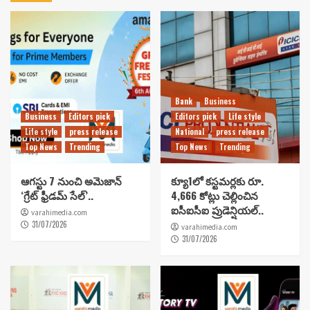
Bank
Business
Business
Editors pick
Editors pick
Life style
Life style
press release
National
press release
Top News
Trending
Top News
Trending
ఆగస్టు 7 నుంచి అమెజాన్
క్యూ1లో కస్టమర్లకు రూ.
‘గ్రేట్ ఫ్రీడమ్ సేల్’..
4,666 కోట్లు చెల్లించిన
ఐసీఐసీఐ ప్రుడెన్షియల్..
varahimedia.com
31/07/2026
varahimedia.com
31/07/2026