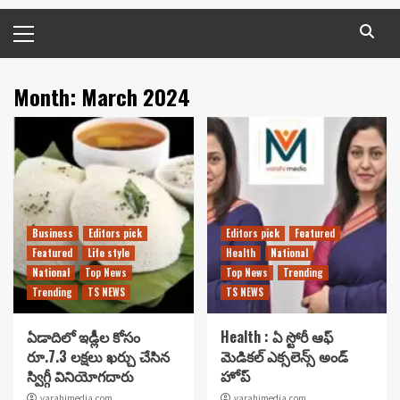
Primary
Menu
Month:
March 2024
Business
Editors pick
Editors pick
Featured
Featured
Life style
Health
National
National
Top News
Top News
Trending
Trending
TS NEWS
TS NEWS
ఏడాదిలో ఇడ్లీల కోసం
Health : ఏ స్టోరీ ఆఫ్
రూ.7.3 లక్షలు ఖర్చు చేసిన
మెడికల్ ఎక్సలెన్స్ అండ్
స్విగ్గీ వినియోగదారు
హోప్
varahimedia.com
varahimedia.com