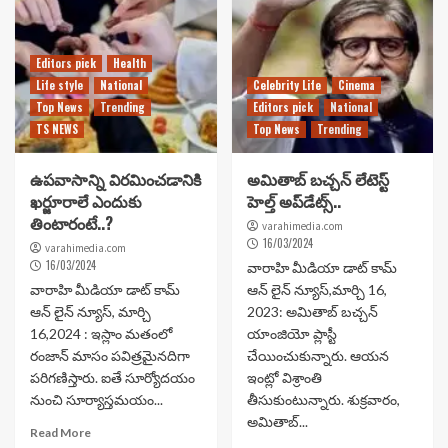
Editors pick
Health
Life style
National
Celebrity Life
Cinema
Top News
Trending
Editors pick
National
TS NEWS
Top News
Trending
ఉపవాసాన్ని విరమించడానికి
అమితాబ్ బచ్చన్ లేటెస్ట్
ఖర్జూరాలే ఎందుకు
హెల్త్ అప్‌డేట్స్..
తింటారంటే..?
varahimedia.com
16/03/2024
varahimedia.com
16/03/2024
వారాహి మీడియా డాట్ కామ్
వారాహి మీడియా డాట్ కామ్
ఆన్ లైన్ న్యూస్,మార్చి 16,
ఆన్ లైన్ న్యూస్, మార్చి
2023: అమితాబ్ బచ్చన్
16,2024 : ఇస్లాం మతంలో
యాంజియో ప్లాస్టీ
రంజాన్ మాసం పవిత్రమైనదిగా
చేయించుకున్నారు. ఆయన
పరిగణిస్తారు. ఐతే సూర్యోదయం
ఇంట్లో విశ్రాంతి
నుంచి సూర్యాస్తమయం...
తీసుకుంటున్నారు. శుక్రవారం,
అమితాబ్...
Read More