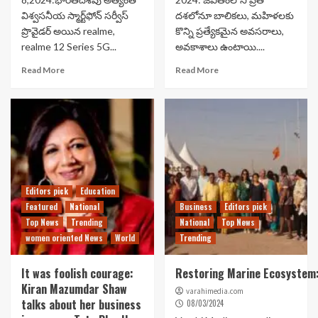
విశ్వసనీయ స్మార్ట్‌ఫోన్ సర్వీస్
ద‌శ‌లోనూ బాలిక‌లు, మ‌హిళ‌ల‌కు
ప్రొవైడర్ అయిన realme,
కొన్ని ప్ర‌త్యేక‌మైన అవ‌స‌రాలు,
realme 12 Series 5G...
అవ‌కాశాలు ఉంటాయి....
Read More
Read More
Editors pick
Education
Featured
National
Business
Editors pick
Top News
Trending
National
Top News
women oriented News
World
Trending
It was foolish courage:
Restoring Marine Ecosystem: 
Kiran Mazumdar Shaw
varahimedia.com
talks about her business
08/03/2024