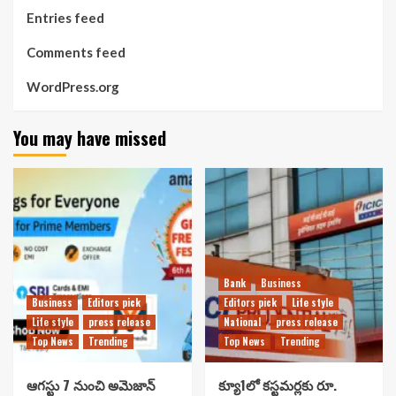
Entries feed
Comments feed
WordPress.org
You may have missed
Bank
Business
Business
Editors pick
Editors pick
Life style
Life style
press release
National
press release
Top News
Trending
Top News
Trending
ఆగస్టు 7 నుంచి అమెజాన్
క్యూ1లో కస్టమర్లకు రూ.