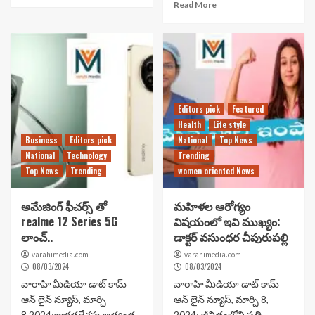
Read More
Editors pick
Featured
Health
Life style
Business
Editors pick
National
Top News
National
Technology
Trending
Top News
Trending
women oriented News
అమేజింగ్ ఫీచర్స్ తో
మహిళల ఆరోగ్యం
realme 12 Series 5G
విషయంలో ఇవి ముఖ్యం:
లాంచ్..
డాక్ట‌ర్ వ‌సుంధ‌ర చీపురుప‌ల్లి
varahimedia.com
varahimedia.com
08/03/2024
08/03/2024
వారాహి మీడియా డాట్ కామ్
వారాహి మీడియా డాట్ కామ్
ఆన్ లైన్ న్యూస్, మార్చి
ఆన్ లైన్ న్యూస్, మార్చి 8,
8,2024:భారతదేశపు అత్యంత
2024: జీవితంలోని ప్ర‌తి