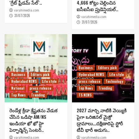
‘గ్రేట్ ఫ్రీడమ్ సేల్’..
4,666 కోట్లు చెల్లించిన
ఐసీఐసీఐ ప్రుడెన్షియల్..
varahimedia.com
31/07/2026
varahimedia.com
31/07/2026
Business
Editors pick
Business
Editors pick
Hyderabad NEWS
Life style
Hyderabad NEWS
Life style
press release
Technology
National
press release
Top News
Trending
Top News
Trending
TS NEWS
రెండేళ్ల క్రీడా శ్రేష్టతను వేడుక
2027 మార్చి నాటికి వెయ్యికి
చేసిన ఒడిషా AM/NS
పైగా ఒరిజినల్ మైక్రో
ఇండియా ఖో ఖో హై
డ్రామాలు…దక్షిణాదిపై స్టోరీ
పెర్ఫార్మెన్స్ సెంటర్..
టీవీ భారీ అడుగు..
varahimedia.com
varahimedia.com