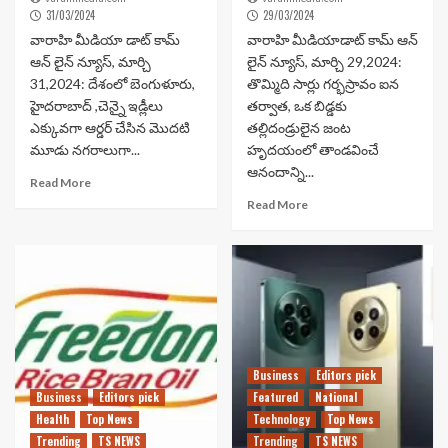
31/03/2024
29/03/2024
వారాహి మీడియా డాట్ కామ్
వారాహి మీడియాడాట్ కామ్ ఆన్
ఆన్ లైన్ న్యూస్, మార్చి
లైన్ న్యూస్, మార్చి 29,2024:
31,2024: దేశంలో బెంగుళూరు,
తొమ్మిది సార్లు గర్భస్రావం ఐన
హైదరాబాద్ ,చెన్నై ఇడ్లీలు
తర్వాత, ఒక బిడ్డకు
ఎక్కువగా ఆర్డర్ చేసిన మొదటి
తల్లిదండ్రులైన జంట
మూడు నగరాలుగా...
హృదయంలో తాండవించే
ఆనందాన్ని...
Read More
Read More
Business
Editors pick
Business
Editors pick
Featured
National
Health
Top News
Technology
Top News
Trending
TS NEWS
Trending
TS NEWS