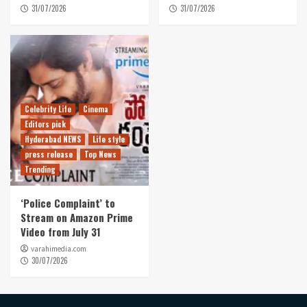
31/07/2026
31/07/2026
Celebrity Life
Cinema
Editors pick
Hyderabad NEWS
Life style
press release
Top News
Trending
‘Police Complaint’ to
Stream on Amazon Prime
Video from July 31
varahimedia.com
30/07/2026