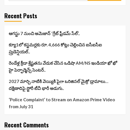
Recent Posts
ఆగస్టు 7 నుంచి అమెజాన్ ‘గ్రేట్ ఫ్రీడమ్ సేల్’..
క్యూ1లో కస్టమర్లకు రూ. 4,666 కోట్లు చెల్లించిన ఐసీఐసీఐ
ప్రుడెన్షియల్..
రెండేళ్ల క్రీడా శ్రేష్టతను వేడుక చేసిన ఒడిషా AM/NS ఇండియా ఖో ఖో
హై పెర్ఫార్మెన్స్ సెంటర్..
2027 మార్చి నాటికి వెయ్యికి పైగా ఒరిజినల్ మైక్రో డ్రామాలు…
దక్షిణాదిపై స్టోరీ టీవీ భారీ అడుగు..
‘Police Complaint’ to Stream on Amazon Prime Video
from July 31
Recent Comments