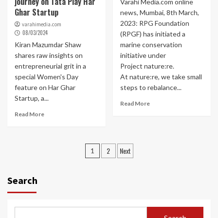
journey on Tata Play Har
Varahi Media.com online
Ghar Startup
news, Mumbai, 8th March,
2023: RPG Foundation
varahimedia.com
08/03/2024
(RPGF) has initiated a
Kiran Mazumdar Shaw
marine conservation
shares raw insights on
initiative under
entrepreneurial grit in a
Project nature:re.
special Women's Day
At nature:re, we take small
feature on Har Ghar
steps to rebalance...
Startup, a...
Read More
Read More
Posts
2
Next
1
navigation
Search
Search