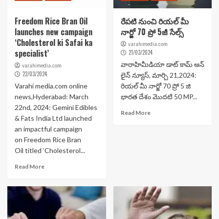
Freedom Rice Bran Oil
రేపటి నుంచి రియల్ మీ
launches new campaign
నార్జో 70 ప్రో 5జీ సేల్స్
‘Cholesterol ki Safai ka
varahimedia.com
specialist’
21/03/2024
వారాహిమీడియా డాట్ కామ్ ఆన్
varahimedia.com
22/03/2024
లైన్ న్యూస్, మార్చి 21,2024:
Varahi media.com online
రియల్ మీ నార్జో 70 ప్రో 5 జి
news,Hyderabad: March
భారత దేశం మొదటి 50 MP...
22nd, 2024: Gemini Edibles
Read More
& Fats India Ltd launched
an impactful campaign
on Freedom Rice Bran
Oil titled ‘Cholesterol...
Read More