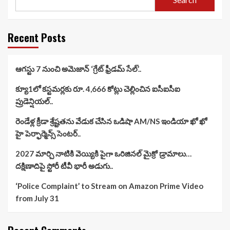
Recent Posts
ఆగస్టు 7 నుంచి అమెజాన్ ‘గ్రేట్ ఫ్రీడమ్ సేల్’..
క్యూ1లో కస్టమర్లకు రూ. 4,666 కోట్లు చెల్లించిన ఐసీఐసీఐ
ప్రుడెన్షియల్..
రెండేళ్ల క్రీడా శ్రేష్టతను వేడుక చేసిన ఒడిషా AM/NS ఇండియా ఖో ఖో
హై పెర్ఫార్మెన్స్ సెంటర్..
2027 మార్చి నాటికి వెయ్యికి పైగా ఒరిజినల్ మైక్రో డ్రామాలు…
దక్షిణాదిపై స్టోరీ టీవీ భారీ అడుగు..
‘Police Complaint’ to Stream on Amazon Prime Video
from July 31