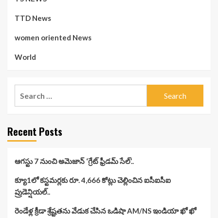
TTD News
women oriented News
World
Search
for:
Recent Posts
ఆగస్టు 7 నుంచి అమెజాన్ ‘గ్రేట్ ఫ్రీడమ్ సేల్’..
క్యూ1లో కస్టమర్లకు రూ. 4,666 కోట్లు చెల్లించిన ఐసీఐసీఐ
ప్రుడెన్షియల్..
రెండేళ్ల క్రీడా శ్రేష్టతను వేడుక చేసిన ఒడిషా AM/NS ఇండియా ఖో ఖో