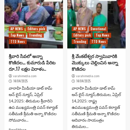
AP NEWS
Editors pick
AP NEWS
Devotional
Top News
Trending
Editors pick
Top News
TTD News
Trending
TTD News
శ్రీవారి సేవలో అన్నా
శ్రీ వేంకటేశ్వర స్వామివారికి
కొణిదల… కుమారుడి పేరిట
మొక్కులు చెల్లించిన అన్నా
రూ.17 లక్షల విరాళం..
కొణిదల
varahimedia.com
varahimedia.com
14/04/2025
14/04/2025
వారాహి మీడియా డాట్ కామ్
వారాహి మీడియా డాట్ కామ్
ఆన్ లైన్ న్యూస్, ఏప్రిల్
ఆన్ లైన్ న్యూస్,తిరుమల, ఏప్రిల్
14,2025: తిరుమల శ్రీవారిని
14,2025: రాష్ట్ర
ఉప ముఖ్యమంత్రి పవన్ కళ్యాణ్
ఉపముఖ్యమంత్రి పవన్ కల్యాణ్
సతీమణి శ్రీమతి అన్నా కొణిదల
సతీమణి శ్రీమతి అన్నా కొణిదల
సోమవారం...
ఆదివారం సాయంత్రం
తిరుమల...
Read More