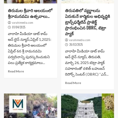
తిరుమల శ్రీవారి ఆలయంలో
తిరుపతిలో వ్యర్థాలను
శ్రీరామనవమి ఉత్సవాలు..
ఏరుకునే కార్మికుల అభివృద్ధికి
ట్రాన్స్‌ఫర్మేటివ్ ప్రాజెక్ట్
varahimedia.com
ప్రారంభించిన DBRC, టెట్రా
01/04/2025
ప్యాక్
వారాహి మీడియా డాట్ కామ్
ఆన్ లైన్ న్యూస్,ఏప్రిల్ 1,2025:
varahimedia.com
26/03/2025
తిరుమల శ్రీవారి ఆలయంలో
ఏప్రిల్ 6న శ్రీ రామనవమి
వారాహి మీడియా డాట్ కామ్
పర్వదినాన్ని పురస్కరించుకుని
ఆన్ లైన్ న్యూస్, తిరుపతి,
పలు ప్రత్యేక కార్యక్రమాలు...
మార్చి 26, 2025:టెట్రా ప్యాక్
సహకారంతో దళిత్ బహుజన్
Read More
రిసోర్స్ సెంటర్ ( DBRC) “ఎన్...
Read More