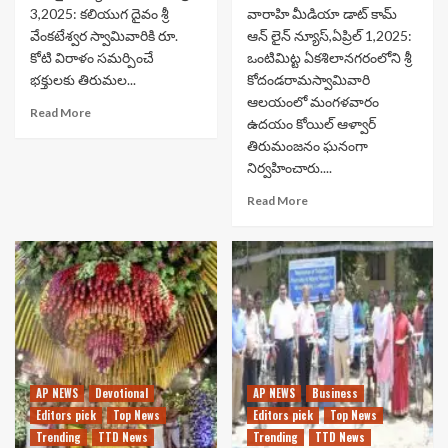
3,2025: కలియుగ దైవం శ్రీ
వారాహి మీడియా డాట్ కామ్
వేంకటేశ్వర స్వామివారికి రూ.
ఆన్ లైన్ న్యూస్,ఏప్రిల్ 1,2025:
కోటి విరాళం సమర్పించే
ఒంటిమిట్ట ఏకశిలానగరంలోని శ్రీ
భక్తులకు తిరుమల...
కోదండరామస్వామివారి
ఆలయంలో మంగళవారం
Read More
ఉదయం కోయిల్‌ ఆళ్వార్‌
తిరుమంజనం ఘనంగా
నిర్వహించారు....
Read More
AP NEWS
Devotional
AP NEWS
Business
Editors pick
Top News
Editors pick
Top News
Trending
TTD News
Trending
TTD News