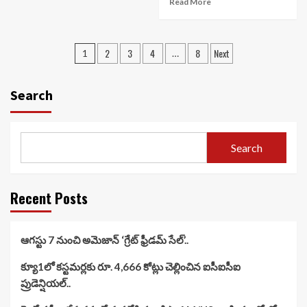
Read More
Posts
2
3
4
8
Next
1
…
navigation
Search
Search
Recent Posts
ఆగస్టు 7 నుంచి అమెజాన్ ‘గ్రేట్ ఫ్రీడమ్ సేల్’..
క్యూ1లో కస్టమర్లకు రూ. 4,666 కోట్లు చెల్లించిన ఐసీఐసీఐ
ప్రుడెన్షియల్..