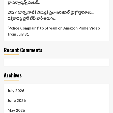
హై పెర్ఫార్మెన్స్ సెంటర్..
2027 మార్చి నాటికి వెయ్యికి పైగా ఒరిజినల్ మైక్రో డ్రామాలు…
దక్షిణాదిపై స్టోరీ టీవీ భారీ అడుగు..
‘Police Complaint’ to Stream on Amazon Prime Video
from July 31
Recent Comments
Archives
July 2026
June 2026
May 2026