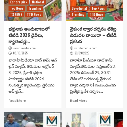
Editors pick
National
Top News
Trending
Devotional
Top News
TS NEWS
TTD News
Trending
TTD News
భక్తులకు అందుబాటులో
వైకుంఠ ద్వార దర్శనం టికెట్ల
టిటిడి 2026 డైరీలు,
విడుదల వాయిదా – టీటీడీ
క్యాలెండర్లు..
ప్రకటన
varahimedia.com
varahimedia.com
08/10/2025
23/09/2025
వారాహిమీడియా డాట్ కామ్ ఆన్
వారాహి మీడియా డాట్ కామ్
లైన్ న్యూస్, తిరుమల, అక్టోబర్
న్యూస్,తిరుమల, సెప్టెంబర్ 23,
8, 2025, శ్రీవారి భక్తుల
2025: డిసెంబర్ 29, 30,31
సౌకర్యార్థం టీటీడీ 2026
తేదీలలో జరగనున్న వైకుంఠ
సంవత్సర క్యాలెండర్లు, డైరీలను
ద్వార దర్శనానికి సంబంధించిన
ఆఫ్ లైన్...
ప్రత్యేక ప్రవేశ దర్శనం...
Read More
Read More