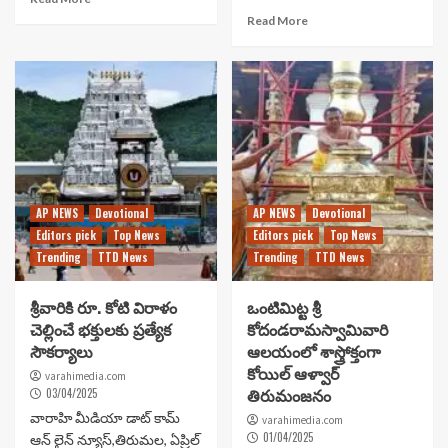
Read More
AP NEWS
Devotional
AP NEWS
Devotional
Editors pick
Top News
Editors pick
Top News
Trending
TTD News
Trending
TTD News
శ్రీవారికి రూ. కోటి విరాళం
ఒంటిమిట్ట శ్రీ
చెల్లించే భక్తులకు ప్రత్యేక
కోదండరామస్వామివారి
సౌకర్యాలు
ఆలయంలో శాస్త్రోక్తంగా
కోయిల్‌ ఆళ్వార్‌
varahimedia.com
తిరుమంజనం
03/04/2025
వారాహి మీడియా డాట్ కామ్
varahimedia.com
01/04/2025
ఆన్ లైన్ న్యూస్,తిరుమల, ఏప్రిల్