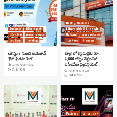
Bank
Business
Business
Editors pick
Editors pick
Life style
Life style
press release
National
press release
Top News
Trending
Top News
Trending
ఆగస్టు 7 నుంచి అమెజాన్
క్యూ1లో కస్టమర్లకు రూ.
‘గ్రేట్ ఫ్రీడమ్ సేల్’..
4,666 కోట్లు చెల్లించిన
ఐసీఐసీఐ ప్రుడెన్షియల్..
varahimedia.com
31/07/2026
varahimedia.com
31/07/2026
Business
Editors pick