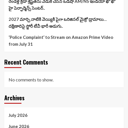
రెండేళ్ల క్రీడా శ్రేష్టతను వేడుక చేసిన ఒడిషా AM/NS ఇండియా ఖో ఖో
హై పెర్ఫార్మెన్స్ సెంటర్..
2027 మార్చి నాటికి వెయ్యికి పైగా ఒరిజినల్ మైక్రో డ్రామాలు…
దక్షిణాదిపై స్టోరీ టీవీ భారీ అడుగు..
‘Police Complaint’ to Stream on Amazon Prime Video
from July 31
Recent Comments
No comments to show.
Archives
July 2026
June 2026