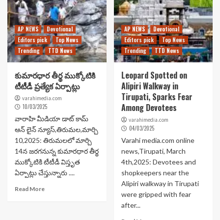
AP NEWS
Devotional
AP NEWS
Devotional
Editors pick
Top News
Editors pick
Top News
Trending
TTD News
Trending
TTD News
కుమారధార తీర్థ ముక్కోటికి
Leopard Spotted on
టీటీడీ ప్రత్యేక ఏర్పాట్లు
Alipiri Walkway in
Tirupati, Sparks Fear
varahimedia.com
Among Devotees
10/03/2025
వారాహి మీడియా డాట్ కామ్
varahimedia.com
04/03/2025
ఆన్ లైన్ న్యూస్,తిరుమల,మార్చి
10,2025: తిరుమలలో మార్చి
Varahi media.com online
14న జరగనున్న కుమారధార తీర్థ
news,Tirupati, March
ముక్కోటికి టీటీడీ విస్తృత
4th,2025: Devotees and
ఏర్పాట్లు చేస్తున్నారు ....
shopkeepers near the
Alipiri walkway in Tirupati
Read More
were gripped with fear
after...