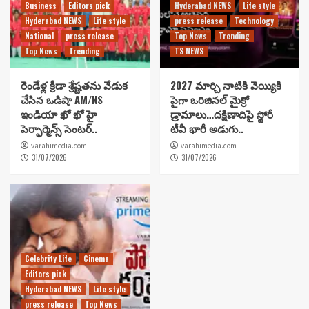
Business
Editors pick
Hyderabad NEWS
Life style
Hyderabad NEWS
Life style
press release
Technology
National
press release
Top News
Trending
Top News
Trending
TS NEWS
రెండేళ్ల క్రీడా శ్రేష్టతను వేడుక
2027 మార్చి నాటికి వెయ్యికి
చేసిన ఒడిషా AM/NS
పైగా ఒరిజినల్ మైక్రో
ఇండియా ఖో ఖో హై
డ్రామాలు…దక్షిణాదిపై స్టోరీ
పెర్ఫార్మెన్స్ సెంటర్..
టీవీ భారీ అడుగు..
varahimedia.com
varahimedia.com
31/07/2026
31/07/2026
Celebrity Life
Cinema
Editors pick
Hyderabad NEWS
Life style
press release
Top News