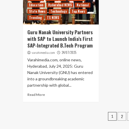
Education
Hyderabad NEWS
National
State News
Technology
Top News
Trending
TS NEWS
Guru Nanak University Partners
with SAP to Launch India’s First
SAP-Integrated B.Tech Program
24/07/2025
varahimedia.com
Varahimedia.com, online news,
Hyderabad, July 24, 2025: Guru
Nanak University (GNU) has entered
into a groundbreaking academic
partnership with global...
Read More
Posts
2
1
navig