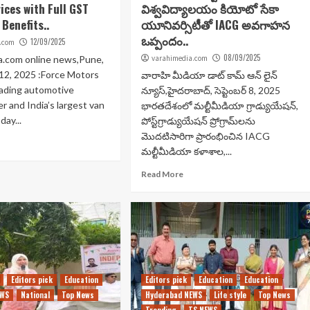
ices with Full GST
విశ్వవిద్యాలయం కియోటో సేకా
Benefits..
యూనివర్సిటీతో IACG అవగాహన
ఒప్పందం..
12/09/2025
.com
08/09/2025
a.com online news,Pune,
varahimedia.com
12, 2025 :Force Motors
వారాహి మీడియా డాట్ కామ్ ఆన్ లైన్
leading automotive
న్యూస్,హైదరాబాద్‌, సెప్టెంబర్ 8, 2025
r and India’s largest van
భారతదేశంలో మల్టీమీడియా గ్రాడ్యుయేషన్,
day...
పోస్ట్‌గ్రాడ్యుయేషన్ ప్రోగ్రామ్‌లను
మొదటిసారిగా ప్రారంభించిన IACG
మల్టీమీడియా కళాశాల,...
Read More
Editors pick
Education
Editors pick
Education
Education
EWS
National
Top News
Hyderabad NEWS
Life style
Top News