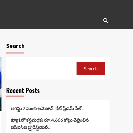
Search
Search
Recent Posts
ఆగస్టు 7 నుంచి అమెజాన్ ‘గ్రేట్ ఫ్రీడమ్ సేల్’..
క్యూ1లో కస్టమర్లకు రూ. 4,666 కోట్లు చెల్లించిన
ఐసీఐసీఐ ప్రుడెన్షియల్..