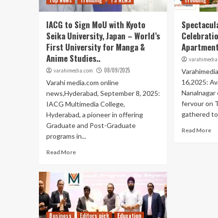
Top News
Trending
TS NEWS
Trending
IACG to Sign MoU with Kyoto
Spectacul
Seika University, Japan – World’s
Celebratio
First University for Manga &
Apartment
Anime Studies..
varahimedia
08/09/2025
varahimedia.com
Varahimedi
16,2025: Av
Varahi media.com online
Nanalnagar 
news,Hyderabad, September 8, 2025:
fervour on 
IACG Multimedia College,
gathered to 
Hyderabad, a pioneer in offering
Graduate and Post-Graduate
Read More
programs in...
Read More
Business
Editors pick
Education