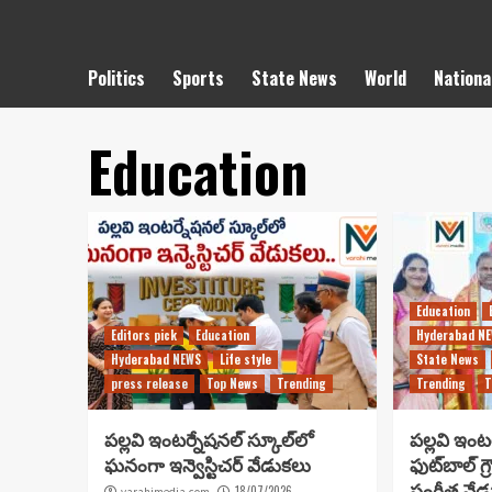
Politics
Sports
State News
World
Nationa
Education
Education
Editors pick
Education
Hyderabad N
Hyderabad NEWS
Life style
State News
press release
Top News
Trending
Trending
T
పల్లవి ఇంటర్నేషనల్ స్కూల్‌లో
పల్లవి ఇంట
ఘనంగా ఇన్వెస్టిచర్ వేడుకలు
ఫుట్‌బాల్ గ
సంగీత వేడ
18/07/2026