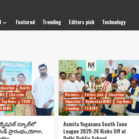
l
Featured
Trending
Editors pick
Technology
Education
Health
EWS
Life style
Business
Editors pick
Education
Top News
TOUR
Education
Hyderabad NEWS
Top News
S NEWS
Trending
TS NEWS
ర్నేషనల్ స్కూల్‌లో
Asmita Yogasana South Zone
్రౌండ్ ప్రారంభం,యోగా,
League 2025-26 Kicks Off at
ుకలు..
Delhi Public School..