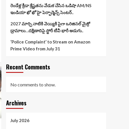
రెండేళ్ల క్రీడా శ్రేష్టతను వేడుక చేసిన ఒడిషా AM/NS
ఇండియా ఖో ఖో హై పెర్ఫార్మెన్స్ సెంటర్..
2027 మార్చి నాటికి వెయ్యికి పైగా ఒరిజినల్ మైక్రో
డ్రామాలు…దక్షిణాదిపై స్టోరీ టీవీ భారీ అడుగు..
‘Police Complaint’ to Stream on Amazon
Prime Video from July 31
Recent Comments
No comments to show.
Archives
July 2026