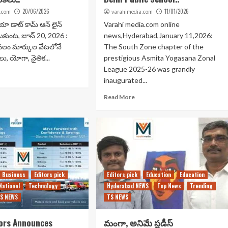
20/06/2026
11/01/2026
.com
varahimedia.com
ా డాట్ కామ్ ఆన్ లైన్
Varahi media.com online
ుకుంట, జూన్ 20, 2026 :
news,Hyderabad,January 11,2026:
 కేవలం మార్కుల వేటలోనే
The South Zone chapter of the
లు, యోగా, నైతిక...
prestigious Asmita Yogasana Zonal
League 2025-26 was grandly
inaugurated...
Read More
Business
Editors pick
Editors pick
Education
Education
National
Technology
Hyderabad NEWS
Top News
Trending
S NEWS
TS NEWS
ors Announces
మంగా, అనిమే స్టడీస్