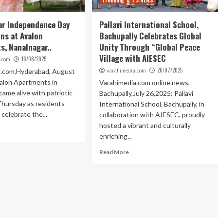
Trending
TS NEWS
ar Independence Day
Pallavi International School,
ns at Avalon
Bachupally Celebrates Global
s, Nanalnagar..
Unity Through “Global Peace
Village with AIESEC
16/08/2025
.com
26/07/2025
a.com,Hyderabad, August
varahimedia.com
alon Apartments in
Varahimedia.com online news,
came alive with patriotic
Bachupally,July 26,2025: Pallavi
Thursday as residents
International School, Bachupally, in
celebrate the...
collaboration with AIESEC, proudly
hosted a vibrant and culturally
enriching...
Read More