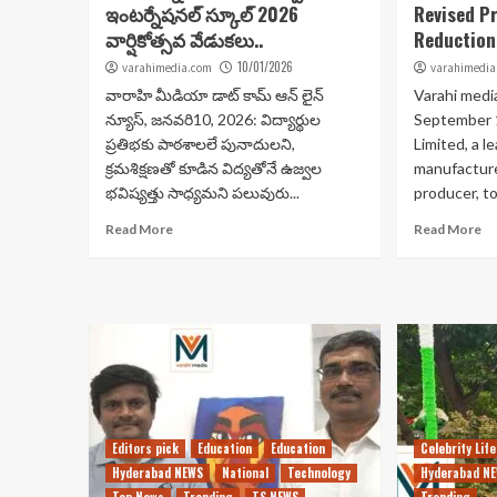
ఇంటర్నేషనల్ స్కూల్ 2026
Revised Pr
వార్షికోత్సవ వేడుకలు..
Reduction 
10/01/2026
varahimedia.com
varahimedia
వారాహి మీడియా డాట్ కామ్ ఆన్ లైన్
Varahi medi
న్యూస్, జనవరి10, 2026: విద్యార్థుల
September 
ప్రతిభకు పాఠశాలలే పునాదులని,
Limited, a 
క్రమశిక్షణతో కూడిన విద్యతోనే ఉజ్వల
manufacture
భవిష్యత్తు సాధ్యమని పలువురు...
producer, to
Read More
Read More
Editors pick
Education
Education
Celebrity Life
Hyderabad NEWS
National
Technology
Hyderabad N