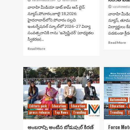
varahimedia.com
వారాహి మీడియా డాట్ కామ్ ఆన్ లైన్
varahimedia
న్యూస్,పోచారం,జూలై 18,2026:
వారాహి మీడియ
హైదరాబాద్‌లోని పోచారం పల్లవి
న్యూస్, తూమ
ఇంటర్నేషనల్ స్కూల్‌లో 2026–27 విద్యా
విద్యార్థులు
సంవత్సరానికి గాను 'ఇన్వెస్టిచర్' (బాధ్యతల
పడకుండా క్రీడ
స్వీకరణ)...
Read More
Read More
Automobile
Editors pick
Education
Education
Education
press release
Top News
Trending
Trending
T
అంబరాన్ని అంటిన బోడుప్పల్ కిరణ్
Force Mot