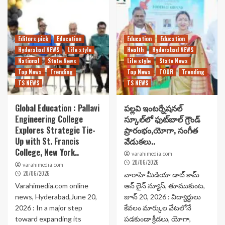
Editors pick
Education
Education
Education
Hyderabad NEWS
Life style
Health
Hyderabad NEWS
National
State News
Life style
State News
Top News
Trending
Top News
TOUR
Trending
TS NEWS
TS NEWS
Global Education : Pallavi
పల్లవి ఇంటర్నేషనల్
Engineering College
స్కూల్‌లో ఫుట్‌బాల్ గ్రౌండ్
Explores Strategic Tie-
ప్రారంభం,యోగా, సంగీత
Up with St. Francis
వేడుకలు..
College, New York..
varahimedia.com
20/06/2026
varahimedia.com
20/06/2026
వారాహి మీడియా డాట్ కామ్
Varahimedia.com online
ఆన్ లైన్ న్యూస్, తూముకుంట,
news, Hyderabad,June 20,
జూన్ 20, 2026 : విద్యార్థులు
2026 : In a major step
కేవలం మార్కుల వేటలోనే
toward expanding its
పడకుండా క్రీడలు, యోగా,