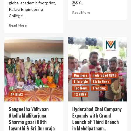
global academic footprint,
నైతిక...
Pallavi Engineering
Read More
College...
Read More
Business
Hyderabad NEWS
Life style
State News
Top News
Trending
AP NEWS
TS NEWS
Sangeetha Vidhvaan
Hyderabad Chai Company
Akella Mallikarjuna
Expands with Grand
Sharma gaari 88th
Launch of Third Branch
Jayanthi & Sri Gururaja
in Mehdipatnam..