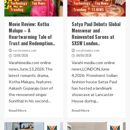
Technology
Top News
Technology
Top News
Trending
Trending
TS NEWS
Movie Review: Kotha
Satya Paul Debuts Global
Malupu – A
Menswear and
Heartwarming Tale of
Reinvented Sarees at
Trust and Redemption..
SXSW London..
varahimedia.com
varahimedia.com
13/06/2026
04/06/2026
Varahimedia.com online
Varahi media.com online
news,June,13,2026:The
news,LONDON,June
latest romantic drama,
4,2026: Prominent Indian
Kotha Malupu, features
fashion house Satya Paul
Aakash Goparaju (son of
has hosted a landmark
the renowned singer
showcase at Lancaster
Sunitha) in his second...
House during...
Read More
Read More