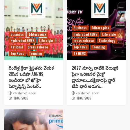
Business
Editors pick
Business
Editors pick
Hyderabad NEWS
Life style
Hyderabad NEWS
Life style
press release
Technology
National
press release
Top News
Trending
Top News
Trending
TS NEWS
రెండేళ్ల క్రీడా శ్రేష్టతను వేడుక
2027 మార్చి నాటికి వెయ్యికి
చేసిన ఒడిషా AM/NS
పైగా ఒరిజినల్ మైక్రో
ఇండియా ఖో ఖో హై
డ్రామాలు…దక్షిణాదిపై స్టోరీ
పెర్ఫార్మెన్స్ సెంటర్..
టీవీ భారీ అడుగు..
varahimedia.com
varahimedia.com
31/07/2026
31/07/2026