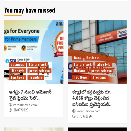
You may have missed
Bank
Business
Business
Editors pick
Editors pick
Life style
Life style
press release
National
press release
Top News
Trending
Top News
Trending
ఆగస్టు 7 నుంచి అమెజాన్
క్యూ1లో కస్టమర్లకు రూ.
‘గ్రేట్ ఫ్రీడమ్ సేల్’..
4,666 కోట్లు చెల్లించిన
ఐసీఐసీఐ ప్రుడెన్షియల్..
varahimedia.com
31/07/2026
varahimedia.com
31/07/2026