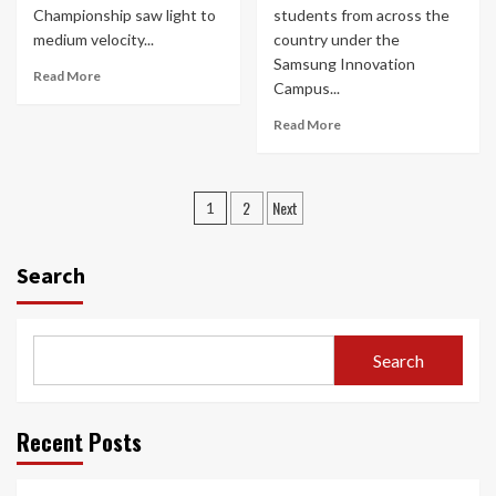
Championship saw light to
students from across the
medium velocity...
country under the
Samsung Innovation
Read More
Campus...
Read More
Posts
2
Next
1
navigation
Search
Search
Recent Posts