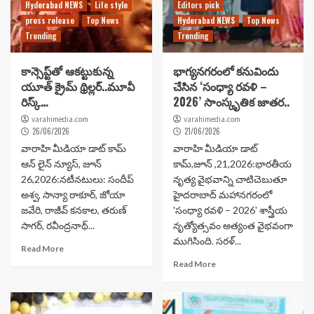
Hyderabad NEWS
Life style
Editors pick
press release
Top News
Hyderabad NEWS
Top News
Trending
Trending
కాన్సెప్ట్‌తో ఆకట్టుకున్న
భాగ్యనగరంలో కనువిందు
యూత్ క్రైమ్ థ్రిల్లర్..మూవీ
చేసిన ‘సంధ్యా రవళి –
రిస్క్…
2026’ సాంస్కృతిక జాతర..
varahimedia.com
varahimedia.com
26/06/2026
21/06/2026
వారాహి మీడియా డాట్ కామ్
వారాహి మీడియా డాట్
ఆన్ లైన్ న్యూస్, జూన్
కామ్,జూన్ ,21,2026:భారతీయ
26,2026:నటీనటులు: సందీప్
నృత్య వైభవాన్ని చాటిచెబుతూ
అశ్వ, సాన్యా ఠాకూర్, జోయా
హైదరాబాద్ మహానగరంలో
జవేరి, రాజీవ్ కనకాల, తరుణ్
'సంధ్యా రవళి – 2026' శాస్త్రీయ
సాగర్, రవీంద్రనాథ్...
నృత్యోత్సవం అత్యంత వైభవంగా
ముగిసింది. సరళ్...
Read More
Read More