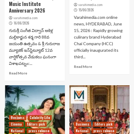
Music Institute
varahimedia.com
Anniversary 2026
15/06/2026
Varahimedia.com online
varahimedia.com
16/06/2026
news, HYDERABAD, June
గురుశ్రీ సంగీత విద్వాన్ అకెళ్ల
15, 2026 : Rapidly growing
మల్లికార్జున శర్మ గారి 88వ
culinary brand Hyderabad
జయంతి ఉత్సవం & శ్రీ గురురాజ
Chai Company (HCC)
మ్యూజిక్ ఇన్‌స్టిట్యూట్ 12వ
officially inaugurated its
వార్షికోత్సవ వేడుకలు ఘనంగా
third...
విశాఖపట్నం:...
Read More
Read More
Business
Celebrity Life
Cinema
Editors pick
Business
Editors pick
National
press release
National
press release