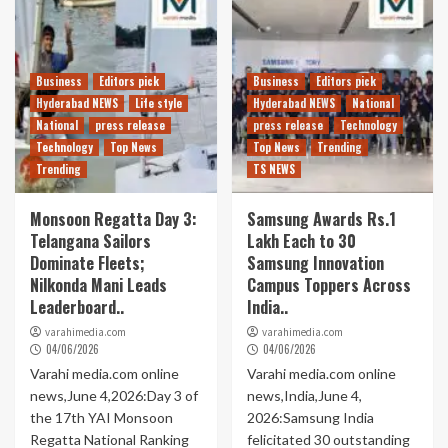
Business
Editors pick
Business
Editors pick
Hyderabad NEWS
Life style
Hyderabad NEWS
National
National
press release
press release
Technology
Technology
Top News
Top News
Trending
Trending
TS NEWS
Monsoon Regatta Day 3:
Samsung Awards Rs.1
Telangana Sailors
Lakh Each to 30
Dominate Fleets;
Samsung Innovation
Nilkonda Mani Leads
Campus Toppers Across
Leaderboard..
India..
varahimedia.com
varahimedia.com
04/06/2026
04/06/2026
Varahi media.com online
Varahi media.com online
news,June 4,2026:Day 3 of
news,India,June 4,
the 17th YAI Monsoon
2026:Samsung India
Regatta National Ranking
felicitated 30 outstanding