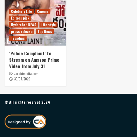
Celebrity Life
Cinema
Editors pick
Hyderabad NEWS
Life style
press release
Top News
Trending
‘Police Complaint’ to
Stream on Amazon Prime
Video from July 31
varahimedia.com
30/07/2026
© All rights reserved 2024