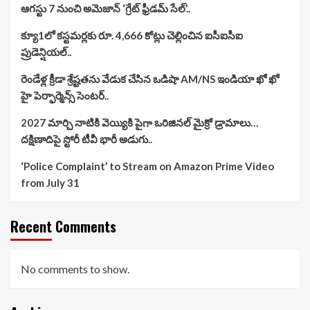
ఆగస్టు 7 నుంచి అమెజాన్ ‘గ్రేట్ ఫ్రీడమ్ సేల్’..
క్యూ1లో కస్టమర్లకు రూ. 4,666 కోట్లు చెల్లించిన ఐసీఐసీఐ
ప్రుడెన్షియల్..
రెండేళ్ల క్రీడా శ్రేష్టతను వేడుక చేసిన ఒడిషా AM/NS ఇండియా ఖో ఖో
హై పెర్ఫార్మెన్స్ సెంటర్..
2027 మార్చి నాటికి వెయ్యికి పైగా ఒరిజినల్ మైక్రో డ్రామాలు…
దక్షిణాదిపై స్టోరీ టీవీ భారీ అడుగు..
‘Police Complaint’ to Stream on Amazon Prime Video
from July 31
Recent Comments
No comments to show.