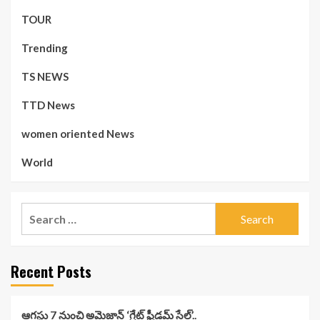
TOUR
Trending
TS NEWS
TTD News
women oriented News
World
Search
for:
Recent Posts
ఆగస్టు 7 నుంచి అమెజాన్ ‘గ్రేట్ ఫ్రీడమ్ సేల్’..