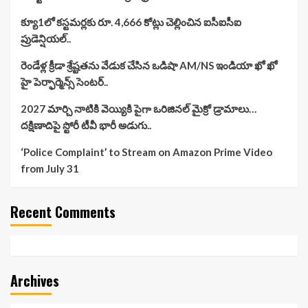
క్యూ1లో కస్టమర్లకు రూ. 4,666 కోట్లు చెల్లించిన ఐసీఐసీఐ
ప్రుడెన్షియల్..
రెండేళ్ల క్రీడా శ్రేష్టతను వేడుక చేసిన ఒడిషా AM/NS ఇండియా ఖో ఖో
హై పెర్ఫార్మెన్స్ సెంటర్..
2027 మార్చి నాటికి వెయ్యికి పైగా ఒరిజినల్ మైక్రో డ్రామాలు…
దక్షిణాదిపై స్టోరీ టీవీ భారీ అడుగు..
‘Police Complaint’ to Stream on Amazon Prime Video
from July 31
Recent Comments
Archives