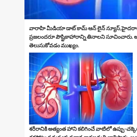
వారాహి మీడియా డాట్ కామ్ ఆన్ లైన్ న్యూస్,హైదరాబాద
ప్రజలందరూ పౌష్టికాహారాన్ని తినాలని సూచించారు. 
తెలుసుకోవడం ముఖ్యం.
శరీరానికి అత్యంత హాని కలిగించే వాటిలో ఉప్పు-చక్