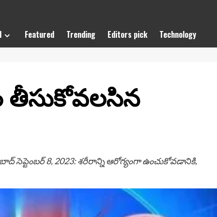
l
Featured
Trending
Editors pick
Technology
సం తీసుకోవలసిన
్ సెప్టెంబర్ 8, 2023: శరీరాన్ని ఆరోగ్యంగా ఉంచుకోవడానికి,