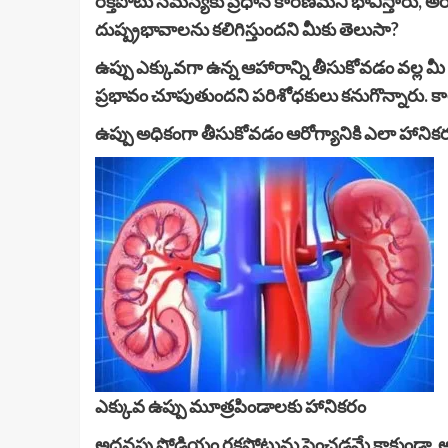
రక్తపోటు సమస్యకు ప్రధాన కారణమని భావిస్తారు, అయ
దుష్ప్రభావాలను కలిగిస్తుందని మీకు తెలుసా?
ఉప్పు ఎక్కువగా ఉన్న ఆహారాన్ని తీసుకోవడం వల్ల మీ 
ప్రభావం చూపుతుందని పరిశోధకులు కనుగొన్నారు. కాలక్
ఉప్పు అధికంగా తీసుకోవడం ఆరోగ్యానికి ఎలా హానికరమ
ఎక్కువ ఉప్పు మూత్రపిండాలకు హానికరం
అదనపు సోడియం రక్తపోటును పెంచడమే కాకుండా, అనేక 