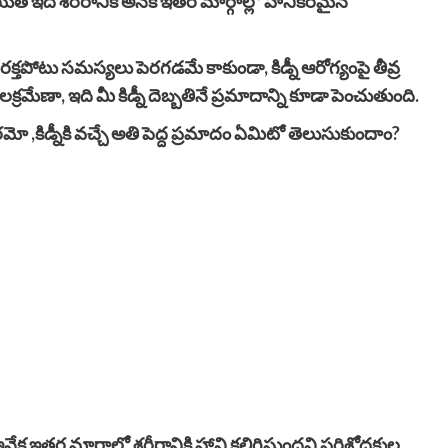
ితే ఇది శరీరానికి అనేక ఇతర మార్గాల్లో హానికరమైన
రక్తపోటు సమస్యలు పెరగడమే కాకుండా, కిడ్నీ ఆరోగ్యంపై తీవ్ర
రమేణా, ఇది మీ కిడ్నీ దెబ్బతినే ప్రమాదాన్ని కూడా పెంచుతుంది.
ో ,కిడ్నీకి వచ్చే అతి పెద్ద ప్రమాదం ఏమిటో తెలుసుకుందాం?
ఇతర మార్గాల్లో శరీరానికి హాని కలిగిస్తుందని పరిశోధకుల