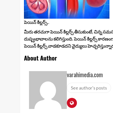
పెయిన్ కిల్లర్స్..
మీరు తరచుగా పెయిన్ కిల్లర్స్ తీసుకుంటే, చిన్న స
దుష్ప్రభావాలను కలిగిస్తుంది. పెయిన్ కిల్లర్స్ కారణ
పెయిన్ కిల్లర్స్ వాడకూడదని వైద్యులు హెచ్చరిస్తున్నార
About Author
varahimedia.com
See author's posts