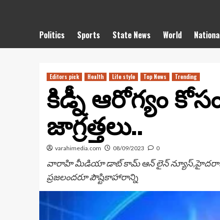
Politics
Sports
State News
World
Nationa
Editors pick
Health
Life style
Top News
Trending
కిడ్నీ ఆరోగ్యం కో
జాగ్రత్తలు..
varahimedia.com
08/09/2023
0
వారాహి మీడియా డాట్ కామ్ ఆన్ లైన్ న్యూస్,హైదరాబాద
ప్రజలందరూ పౌష్టికాహారాన్ని