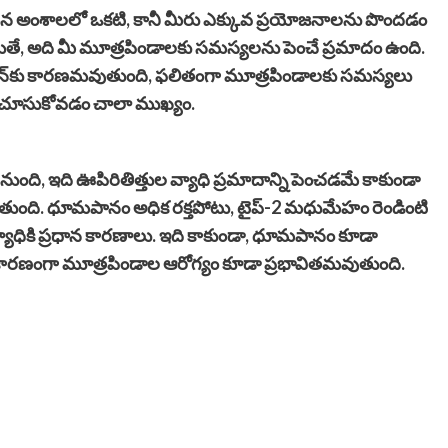
ైన అంశాలలో ఒకటి, కానీ మీరు ఎక్కువ ప్రయోజనాలను పొందడం
లయితే, అది మీ మూత్రపిండాలకు సమస్యలను పెంచే ప్రమాదం ఉంది.
టెన్షన్‌కు కారణమవుతుంది, ఫలితంగా మూత్రపిండాలకు సమస్యలు
తగా చూసుకోవడం చాలా ముఖ్యం.
ది, ఇది ఊపిరితిత్తుల వ్యాధి ప్రమాదాన్ని పెంచడమే కాకుండా
పుతుంది. ధూమపానం అధిక రక్తపోటు, టైప్-2 మధుమేహం రెండింటి
్యాధికి ప్రధాన కారణాలు. ఇది కాకుండా, ధూమపానం కూడా
ని కారణంగా మూత్రపిండాల ఆరోగ్యం కూడా ప్రభావితమవుతుంది.