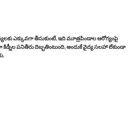
మస్యలకు ఎక్కువగా తీసుకుంటే, ఇది మూత్రపిండాల ఆరోగ్యంపై
ంగా కిడ్నీల పనితీరు దెబ్బతింటుంది, అందుకే వైద్య సలహా లేకుండా
ు.