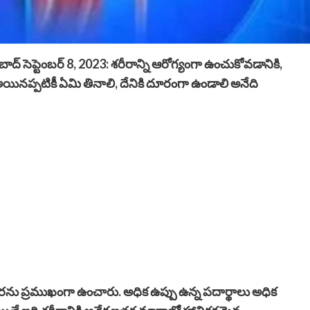
్ సెప్టెంబర్ 8, 2023: శరీరాన్ని ఆరోగ్యంగా ఉంచుకోవడానికి,
అయినప్పటికీ ఏమి తినాలి, దేనికి దూరంగా ఉండాలి అనేది
కెరను ప్రముఖంగా ఉంచారు. అధిక ఉప్పు ఉన్న పదార్థాలు అధిక