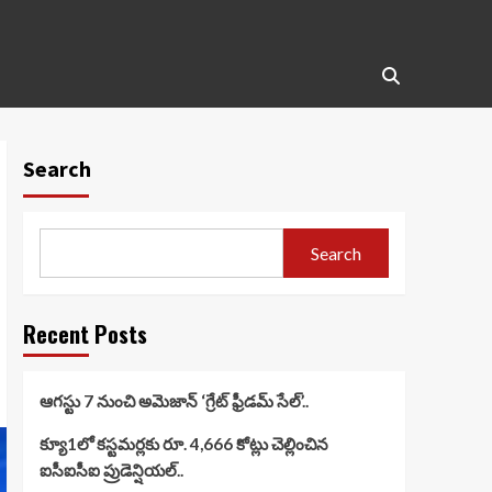
Search
Search
Recent Posts
ఆగస్టు 7 నుంచి అమెజాన్ ‘గ్రేట్ ఫ్రీడమ్ సేల్’..
క్యూ1లో కస్టమర్లకు రూ. 4,666 కోట్లు చెల్లించిన
ఐసీఐసీఐ ప్రుడెన్షియల్..