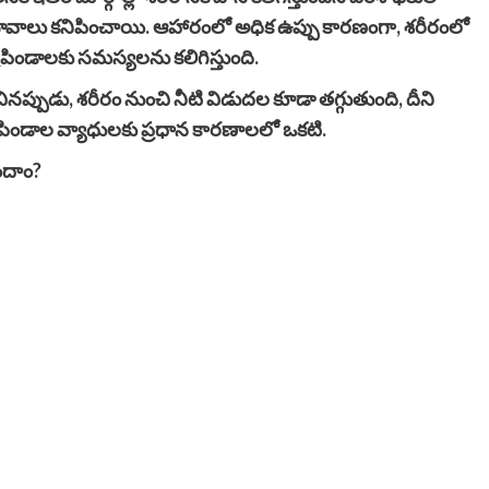
్ప్రభావాలు కనిపించాయి. ఆహారంలో అధిక ఉప్పు కారణంగా, శరీరంలో
్రపిండాలకు సమస్యలను కలిగిస్తుంది.
నప్పుడు, శరీరం నుంచి నీటి విడుదల కూడా తగ్గుతుంది, దీని
రపిండాల వ్యాధులకు ప్రధాన కారణాలలో ఒకటి.
ందాం?