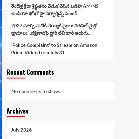
రెండేళ్ల క్రీడా శ్రేష్టతను వేడుక చేసిన ఒడిషా AM/NS
ఇండియా ఖో ఖో హై పెర్ఫార్మెన్స్ సెంటర్..
2027 మార్చి నాటికి వెయ్యికి పైగా ఒరిజినల్ మైక్రో
డ్రామాలు…దక్షిణాదిపై స్టోరీ టీవీ భారీ అడుగు..
‘Police Complaint’ to Stream on Amazon
Prime Video from July 31
Recent Comments
No comments to show.
Archives
July 2026