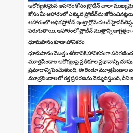
ఆరోగ్యకరమైన ఆహారం కోసం ప్రోటీన్ చాలా ముఖ్యమ
కోసం మీ ఆహారంలో ఎక్కువ ప్రోటీన్‌ను జోడించినట్
ఆహారంలో అధిక ప్రోటీన్ ఇంట్రాగ్లోమెరులర్ హైపర్‌
పెరుగుతాయి. ఆహారంలో ప్రోటీన్ మొత్తాన్ని జాగ్రత్
ధూమపానం కూడా హానికరం
ధూమపానం మొత్తం శరీరానికి హానికరంగా పరిగణించనుం
మూత్రపిండాల ఆరోగ్యంపై ప్రతికూల ప్రభావాన్ని చూ
ప్రమాదాన్ని పెంచుతుంది, ఈ రెండూ మూత్రపిండాల వ
మూత్రపిండాలలో రక్త ప్రసరణను నెమ్మదిస్తుంది, దీ