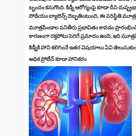
బృందం కనుగొంది. కిడ్నీ ఆరోగ్యంపై కూడా దీని దుష
సోడియం బ్యాలెన్స్ దెబ్బతింటుంది, ఈ పరిస్థితి మూత
మూత్రపిండాల పనితీరు ప్రభావితం కావడం ప్రారంభించి
కారణంగా రక్తపోటు పెరిగే ప్రమాదం ఉంది, ఇది మూత్
కిడ్నీకి హాని కలిగించే ఇతర విషయాలు ఏవి తెలుసుకు
అధిక ప్రోటీన్ కూడా హానికరం