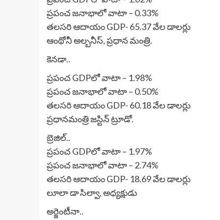
ప్రపంచ జనాభాలో వాటా – 0.33%
తలసరి ఆదాయం GDP- 65.37 వేల డాలర్లు
ఆంథోనీ అల్బనీస్, ప్రధాన మంత్రి.
కెనడా..
ప్రపంచ GDPలో వాటా – 1.98%
ప్రపంచ జనాభాలో వాటా – 0.50%
తలసరి ఆదాయం GDP- 60.18 వేల డాలర్లు
ప్రధానమంత్రి జస్టిన్ ట్రూడో.
బ్రెజిల్..
ప్రపంచ GDPలో వాటా – 1.97%
ప్రపంచ జనాభాలో వాటా – 2.74%
తలసరి ఆదాయం GDP- 18.69 వేల డాలర్లు
లూలా డా సిల్వా, అధ్యక్షుడు
అర్జెంటీనా..