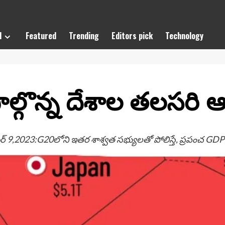
l
Featured
Trending
Editors pick
Technology
పాల్గొన్న దేశాల తలసరి
ెంబర్ 9,2023:G20లోని ఇతర శాశ్వత సభ్యులతో పోలిస్తే, ప్రపంచ G