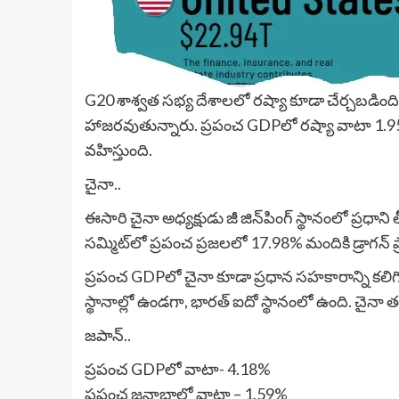
G20 శాశ్వత సభ్య దేశాలలో రష్యా కూడా చేర్చబడింది. రష
హాజరవుతున్నారు. ప్రపంచ GDPలో రష్యా వాటా 1.95
వహిస్తుంది.
చైనా..
ఈసారి చైనా అధ్యక్షుడు జీ జిన్‌పింగ్ స్థానంలో ప్
సమ్మిట్‌లో ప్రపంచ ప్రజలలో 17.98% మందికి డ్రాగన్ ప్
ప్రపంచ GDPలో చైనా కూడా ప్రధాన సహకారాన్ని కలి
స్థానాల్లో ఉండగా, భారత్ ఐదో స్థానంలో ఉంది. చైనా త
జపాన్..
ప్రపంచ GDPలో వాటా- 4.18%
ప్రపంచ జనాభాలో వాటా – 1.59%