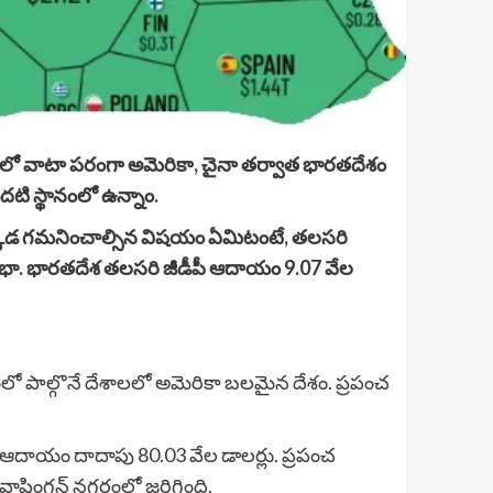
GDPలో వాటా పరంగా అమెరికా, చైనా తర్వాత భారతదేశం
ి స్థానంలో ఉన్నాం.
 ఇక్కడ గమనించాల్సిన విషయం ఏమిటంటే, తలసరి
ాభా. భారతదేశ తలసరి జీడీపీ ఆదాయం 9.07 వేల
ంలో పాల్గొనే దేశాలలో అమెరికా బలమైన దేశం. ప్రపంచ
ఆదాయం దాదాపు 80.03 వేల డాలర్లు. ప్రపంచ
వాషింగ్టన్ నగరంలో జరిగింది.