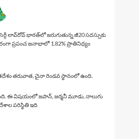
ెర్గీ లావ్‌రోవ్ భారత్‌లో జరుగుతున్న జీ20 సదస్సుకు
ంగా ప్రపంచ జనాభాలో 1.82% ప్రాతినిధ్యం
ారతదేశం తరువాత, చైనా రెండవ స్థానంలో ఉంది.
ఉంది. ఈ విషయంలో జపాన్, జర్మనీ మూడు, నాలుగు
శాల పరిస్థితి ఇది