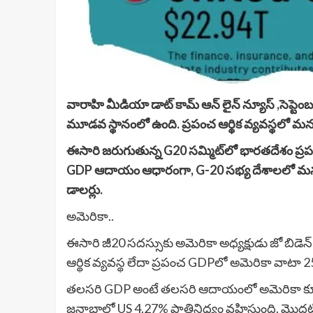
వారాహి మీడియా డాట్ కామ్ ఆన్ లైన్ న్యూస్ ,సెప్ట
మూడవ స్థానంలో ఉంది. ప్రపంచ ఆర్థిక వ్యవస్థలో
ఈసారి జరుగుతున్న G20 సమ్మిట్‌లో భారతదేశం ప్
GDP ఆదాయం ఆధారంగా, G-20 సభ్య దేశాలలో మనం అత
డాలర్లు.
అమెరికా..
ఈసారి జీ20 సదస్సుకు అమెరికా అధ్యక్షుడు జో బిడె
ఆర్థిక వ్యవస్థ లేదా ప్రపంచ GDPలో అమెరికా వాటా 25
తలసరి GDP అంటే తలసరి ఆదాయంలో అమెరికా కూడా అ
జనాభాలో US 4.27% ప్రాతినిధ్యం వహిస్తుంది. మొదటి 