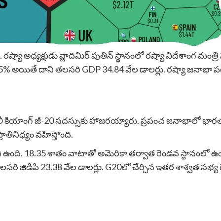
్యా అధ్యక్షుడు వ్లాదిమిర్ పుతిన్ స్థానంలో రష్యా విదేశాంగ మంత్రి స
% అయితే దాని తలసరి GDP 34.84 వేల డాలర్లు. రష్యా జనాభా పర
రధాని లీ కియాంగ్ జీ-20 సదస్సుకు హాజరయ్యారు. ప్రపంచ జనాభాలో భ
రాతినిధ్యం వహిస్తోంది.
గి ఉంది. 18.35 శాతం వాటాతో అమెరికా తర్వాత రెండవ స్థానంలో 
లసరి జిడిపి 23.38 వేల డాలర్లు. G20లో చేర్చిన ఇతర శాశ్వత సభ్య దే