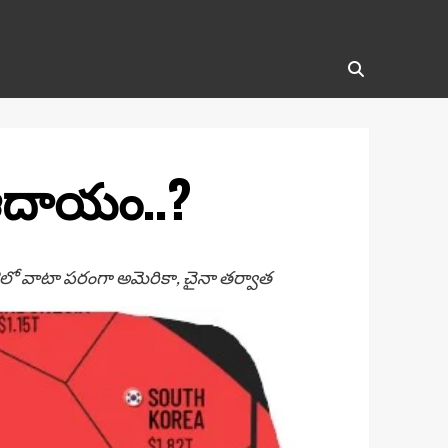
 ఆదాయం..?
DPలో వాటా పరంగా అమెరికా, చైనా తర్వాత