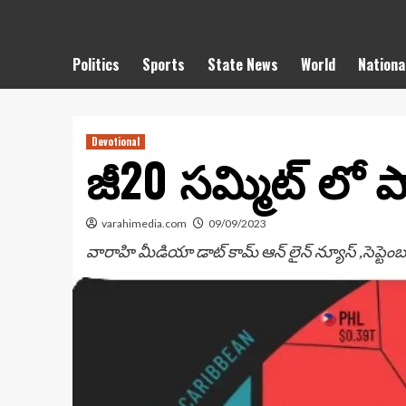
Politics
Sports
State News
World
Nationa
Devotional
జీ20 సమ్మిట్ లో 
varahimedia.com
09/09/2023
వారాహి మీడియా డాట్ కామ్ ఆన్ లైన్ న్యూస్ ,సెప్ట