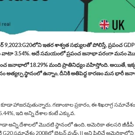
ెంబర్ 9,2023:G20లోని ఇతర శాశ్వత సభ్యులతో పోలిస్తే, ప్రపంచ 
 మన వాటా 3.54%. అదే సమయంలో ప్రపంచ జనాభా పరంగా మనం మొదట
రపంచ జనాభాలో 18.29% మంది ప్రాతినిధ్యం వహిస్తోంది. అయితే,
్యల్ప స్థానంలో ఉన్నాం, దీనికి అతిపెద్ద కారణం మన భారీ జన
న్ కూడా హాజరవుతున్నారు. గణాంకాల ప్రకారం, ఈ శిఖరాగ్ర సమావేశ
.44%, ఇది అన్ని దేశాల కంటే ఎక్కువ.
న్ని దేశాలలో మొదటి స్థానంలో ఉంది. అమెరికా తలసరి జీడీపీ 
G20 సమావేశం 2008లో బ్రెట్టన్ వుడ్స్ II అని పిలిచే అమెరికాలోని 