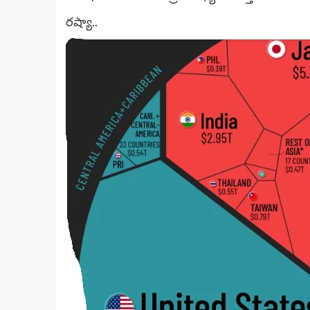
రష్యా..