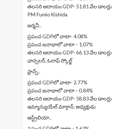
తలసరి ఆదాయం GDP- 51.81 వేల డాలర్లు
PM Fumio Kishida
జర్మనీ..
ప్రపంచ GDPలో వాటా- 4.08%
ప్రపంచ జనాభాలో వాటా – 1.07%
తలసరి ఆదాయం GDP- 66.13 వేల డాలర్లు
ఛాన్సలర్, ఓలాఫ్ స్కోల్జ్
ఫ్రాన్స్..
ప్రపంచ GDPలో వాటా- 2.77%
ప్రపంచ జనాభాలో వాటా – 0.84%
తలసరి ఆదాయం GDP- 58.83 వేల డాలర్లు
ఇమ్మాన్యుయేల్ మాక్రాన్, అధ్యక్షుడు
ఆస్ట్రేలియా..
ప్రపంచ GDPలో వాటా – 1.62%