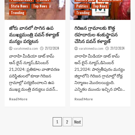
State News
Top News
Politics
Top News
Trending
Trending
జోరు వానలో సాగిన ఉప
గిరిజన గ్రామాలకు కొత్త
ముఖ్యమంత్రి పవన్ కళ్యాణ్
రహదారుల శంకుస్థాపన
మన్యం పర్యటన
చేసిన పవన్ కళ్యాణ్
21/12/2024
21/12/2024
varahimedia.com
varahimedia.com
వారాహి మీడియా డాట్ కామ్
వారాహి మీడియా డాట్ కామ్
ఆన్ లైన్ న్యూస్,డిసెంబర్
ఆన్ లైన్ న్యూస్,డిసెంబర్
21,2024: ప్రతికూల వాతావరణ
21,2024: పార్వతీపురం మన్యం
పరిస్థితులలో కూడా గిరిజన
జిల్లాలోని గిరిజన గ్రామాల్లో రోడ్ల
గ్రామాల్లో పర్యటించాలని ఉప
నిర్మాణం మొదలయ్యింది.
ముఖ్య మంత్రి వర్యులు పవన్...
ఎన్నికల ముందు ఇచ్చిన హామీ...
Read More
Read More
Posts
2
Next
1
navigation