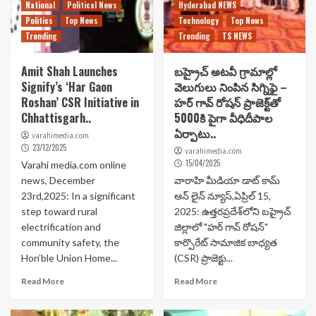
National
Political News
Hyderabad NEWS
Politics
Top News
Technology
Top News
Trending
Trending
TS NEWS
Amit Shah Launches
బహ్రైచ్ అటవీ గ్రామాల్లో
Signify’s ‘Har Gaon
వెలుగులు నింపిన సిగ్నిఫై –
Roshan’ CSR Initiative in
హర్ గావ్ రోషన్ ప్రాజెక్ట్‌తో
Chhattisgarh..
5000కి పైగా వీధిదీపాల
ఏర్పాటు..
varahimedia.com
23/12/2025
varahimedia.com
15/04/2025
Varahi media.com online
news, December
వారాహి మీడియా డాట్ కామ్
23rd,2025: In a significant
ఆన్ లైన్ న్యూస్,ఏప్రిల్ 15,
step toward rural
2025: ఉత్తరప్రదేశ్‌లోని బహ్రైచ్
electrification and
జిల్లాలో "హర్ గావ్ రోషన్"
community safety, the
కార్పొరేట్ సామాజిక బాధ్యత
Hon’ble Union Home...
(CSR) ప్రాజెక్టు...
Read More
Read More