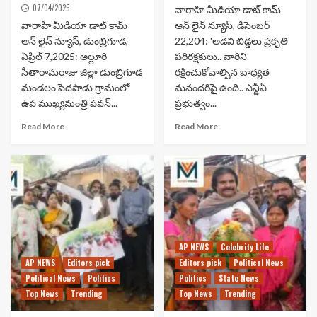
07/04/2025
వారాహి మీడియా డాట్ కామ్
వారాహి మీడియా డాట్ కామ్
ఆన్ లైన్ న్యూస్, డిసెంబర్
ఆన్ లైన్ న్యూస్, డుంబ్రిగూడ,
22,204: 'అడవి బిడ్డలు ప్రకృతి
ఏప్రిల్ 7,2025: అల్లూరి
పరిరక్షకులు.. వారిని
సీతారామరాజు జిల్లా డుంబ్రిగూడ
రక్షించుకోవాల్సిన బాధ్యత
మండలం పెదపాడు గ్రామంలో
మనందరిపై ఉంది.. ఎన్డీఏ
ఉప ముఖ్యమంత్రి పవన్...
ప్రభుత్వం...
Read More
Read More
AP NEWS
Celebrity Life
AP NEWS
Editors pick
Editors pick
Political News
Political News
Politics
Politics
State News
Top News
Trending
Top News
Trending