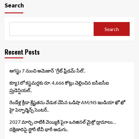
Search
Search
Recent Posts
ఆగస్టు 7 నుంచి అమెజాన్ ‘గ్రేట్ ఫ్రీడమ్ సేల్’..
క్యూ1లో కస్టమర్లకు రూ. 4,666 కోట్లు చెల్లించిన ఐసీఐసీఐ
ప్రుడెన్షియల్..
రెండేళ్ల క్రీడా శ్రేష్టతను వేడుక చేసిన ఒడిషా AM/NS ఇండియా ఖో ఖో
హై పెర్ఫార్మెన్స్ సెంటర్..
2027 మార్చి నాటికి వెయ్యికి పైగా ఒరిజినల్ మైక్రో డ్రామాలు…
దక్షిణాదిపై స్టోరీ టీవీ భారీ అడుగు..