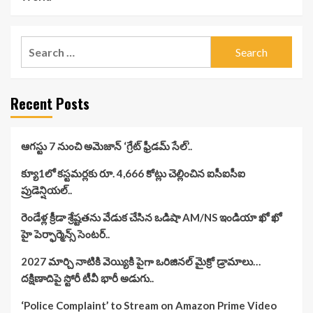
Search
for:
Recent Posts
ఆగస్టు 7 నుంచి అమెజాన్ ‘గ్రేట్ ఫ్రీడమ్ సేల్’..
క్యూ1లో కస్టమర్లకు రూ. 4,666 కోట్లు చెల్లించిన ఐసీఐసీఐ
ప్రుడెన్షియల్..
రెండేళ్ల క్రీడా శ్రేష్టతను వేడుక చేసిన ఒడిషా AM/NS ఇండియా ఖో ఖో
హై పెర్ఫార్మెన్స్ సెంటర్..
2027 మార్చి నాటికి వెయ్యికి పైగా ఒరిజినల్ మైక్రో డ్రామాలు…
దక్షిణాదిపై స్టోరీ టీవీ భారీ అడుగు..
‘Police Complaint’ to Stream on Amazon Prime Video