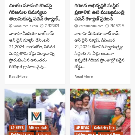
చిలకల మాడంగి కొండపై
గిరిజన అభివృద్ధికి సుస్థిర
గిరిజనుల సమస్యలు
ప్రణాళిక: ఉప ముఖ్యమంత్రి
తెలుసుకున్న పవన్ కళ్యాణ్..
పవన్ కళ్యాణ్ ప్రకటన
21/12/2024
21/12/2024
varahimedia.com
varahimedia.com
వారాహి మీడియా డాట్ కామ్
వారాహి మీడియా డాట్ కామ్
ఆన్ లైన్ న్యూస్, డిసెంబర్
ఆన్ లైన్ న్యూస్, డిసెంబర్
21,2024: బాగుజోల, సిరివర
21,2024: దేశానికి స్వాతంత్ర్యం
మధ్య తారు రోడ్డు నిర్మాణాన్ని
సిద్ధించి 75 ఏళ్లు అయినా
ప్రారంభించిన అనంతరం,
ఇప్పటికీ గిరిజన ప్రాంతాల్లో సరైన
గిరిశిఖర గ్రామాల వైపు...
రోడ్డు...
Read More
Read More
AP NEWS
Editors pick
AP NEWS
Celebrity Life
Political News
Politics
Editors pick
Political News