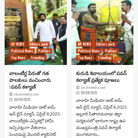
AP NEWS
Editors pick
AP NEWS
Editors pick
Political News
Politics
Political News
Politics
Top News
Trending
Top News
Trending
వాలంటీర్ల పేరుతో గత
కురుడి శివాలయంలో పవన్
పాలకులు వంచించారు
కల్యాణ్ ప్రత్యేక పూజలు
:పవన్ కళ్యాణ్
varahimedia.com
08/04/2025
varahimedia.com
08/04/2025
వారాహి మీడియా డాట్ కామ్
వారాహి మీడియా డాట్ కామ్
ఆన్ లైన్ న్యూస్, ఏప్రిల్ 8,2025:
ఆన్ లైన్ న్యూస్, ఏప్రిల్ 8,2025:
అల్లూరి సీతారామరాజు జిల్లా
వాలంటీర్లకు ఎన్నికల్లో హామీ
పర్యటనలో భాగంగా రాష్ట్ర ఉప
ఇచ్చినట్లుగా వేతనాలు
ముఖ్యమంత్రి పవన్ కల్యాణ్
పెంచడంపై మొదటి క్యాబినెట్
మంగళవారం...