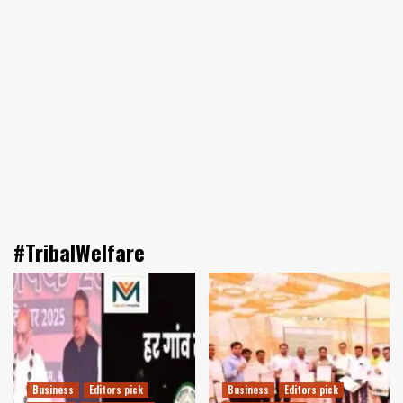
#TribalWelfare
Business
Editors pick
Business
Editors pick