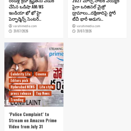
రెండేళ్ల క్రీడా శ్రేష్టతను వేడుక
2027 మార్చి నాటికి వెయ్యికి
చేసిన ఒడిషా AM/NS
పైగా ఒరిజినల్ మైక్రో
ఇండియా ఖో ఖో హై
డ్రామాలు…దక్షిణాదిపై స్టోరీ
పెర్ఫార్మెన్స్ సెంటర్..
టీవీ భారీ అడుగు..
varahimedia.com
varahimedia.com
31/07/2026
31/07/2026
Celebrity Life
Cinema
Editors pick
Hyderabad NEWS
Life style
press release
Top News
Trending
‘Police Complaint’ to
Stream on Amazon Prime
Video from July 31