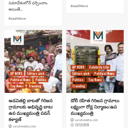
సమావేశంలోనే చర్చించాం.
Read More
అయితే...
Read More
AP NEWS
Celebrity Life
AP NEWS
Editors pick
Editors pick
Political News
Political News
Politics
Politics
Top News
Top News
Trending
Trending
అడవితల్లి బాటతో గిరిజన
డోలీ రహిత గిరిజన గ్రామాలు
గ్రామాలకు అభివృద్ధి బాట:
లక్ష్యంగా రోడ్ల నిర్మాణం:ఉప
ఉప ముఖ్యమంత్రి పవన్
ముఖ్యమంత్రి
కళ్యాణ్
varahimedia.com
22/12/2024
varahimedia.com