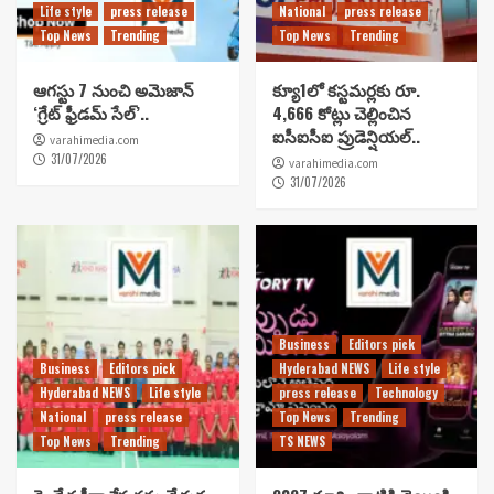
Life style
press release
National
press release
Top News
Trending
Top News
Trending
ఆగస్టు 7 నుంచి అమెజాన్
క్యూ1లో కస్టమర్లకు రూ.
‘గ్రేట్ ఫ్రీడమ్ సేల్’..
4,666 కోట్లు చెల్లించిన
ఐసీఐసీఐ ప్రుడెన్షియల్..
varahimedia.com
31/07/2026
varahimedia.com
31/07/2026
Business
Editors pick
Business
Editors pick
Hyderabad NEWS
Life style
Hyderabad NEWS
Life style
press release
Technology
National
press release
Top News
Trending
Top News
Trending
TS NEWS