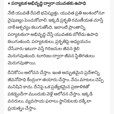
•
పర్యాటక అభివృద్ధి ద్వారా యువతకు ఉపాధి
నేటి యువతే రేపటి భవిష్యత్తు. యువత ప్రతి అంశంలోనూ
నైపుణ్యం పెంచుకోవాలి. ఇక్కడి ప్రకృతి రమణీయత చూస్తే
నాకే ఆశ్చర్యం కలుగుతోంది. ఇలాంటి ప్రాంతాన్ని
పర్యాటకంగా అభివృద్ధి చేస్తే యువతకు బోలేడు ఉపాధి
కలుగుతుంది. పర్యాటకులు, ప్రకృతిపై అధ్యయనం
చేసేవారు ఇటుగా వస్తే గిరిజనుల జీవన శైలి
మెరుగవుతుంది. టూరిజం ద్వారా జీవన స్థితిగతులు
మెరుగవుతాయి.
దీనికోసం ఆలోచన చేస్తాం. ఇంత అద్భుతమైన ప్రదేశాన్ని
జీవనోపాధి కేంద్రంగా తయారు చేస్తాం. నేను మాటలు చెప్పే
మనిషిని కాదు. దీనిపై ఒక ప్రత్యేకమైన ప్రణాళికతో
పకడ్బందీగా ముందుకు వెళ్లే ఆలోచన చేస్తాం. ఇక్కడి
వనరులు, వ్యవసాయ ఫలాలు స్థానికులకు దక్కేలా
ప్రయత్నం చేస్తాం.