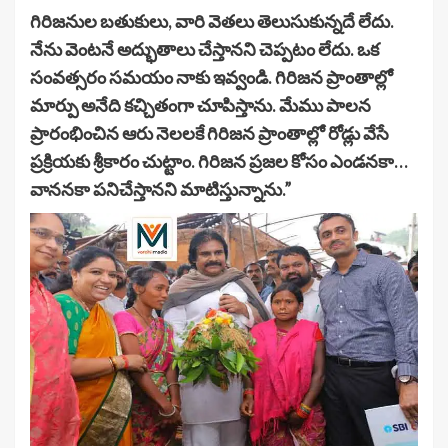
గిరిజనుల బతుకులు, వారి వెతలు తెలుసుకున్నదే లేదు.
నేను వెంటనే అద్భుతాలు చేస్తానని చెప్పటం లేదు. ఒక
సంవత్సరం సమయం నాకు ఇవ్వండి. గిరిజన ప్రాంతాల్లో
మార్పు అనేది కచ్చితంగా చూపిస్తాను. మేము పాలన
ప్రారంభించిన ఆరు నెలలకే గిరిజన ప్రాంతాల్లో రోడ్లు వేసే
ప్రక్రియకు శ్రీకారం చుట్టాం. గిరిజన ప్రజల కోసం ఎండనకా…
వాననకా పనిచేస్తానని మాటిస్తున్నాను.”