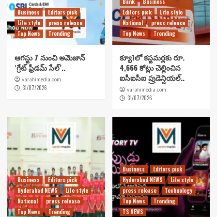
Bank
Business
Business
Editors pick
Editors pick
Life style
Life style
press release
National
press release
Top News
Trending
Top News
Trending
ఆగస్టు 7 నుంచి అమెజాన్
క్యూ1లో కస్టమర్లకు రూ.
‘గ్రేట్ ఫ్రీడమ్ సేల్’..
4,666 కోట్లు చెల్లించిన
ఐసీఐసీఐ ప్రుడెన్షియల్..
varahimedia.com
31/07/2026
varahimedia.com
31/07/2026
Business
Editors pick
Business
Editors pick
Hyderabad NEWS
Life style
Hyderabad NEWS
Life style
press release
Technology
National
press release
Top News
Trending
Top News
Trending
TS NEWS