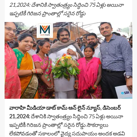
21,2024: దేశానికి స్వాతంత్ర్యం సిద్ధించి 75 ఏళ్లు అయినా
ఇప్పటికీ గిరిజన ప్రాంతాల్లో సరైన రోడ్డు
వారాహి మీడియా డాట్ కామ్ ఆన్ లైన్ న్యూస్, డిసెంబర్
21,2024:
దేశానికి స్వాతంత్ర్యం సిద్ధించి 75 ఏళ్లు అయినా
ఇప్పటికీ గిరిజన ప్రాంతాల్లో సరైన రోడ్డు సౌకర్యాలు
లేకపోవడంతో సకాలంలో వైద్య సదుపాయం అందక అడవి