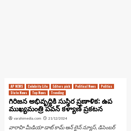
AP NEWS
Celebrity Life
Editors pick
Political News
Politics
State News
Top News
Trending
గిరిజన అభివృద్ధికి సుస్థిర ప్రణాళిక: ఉప
ముఖ్యమంత్రి పవన్ కళ్యాణ్ ప్రకటన
varahimedia.com
21/12/2024
వారాహి మీడియా డాట్ కామ్ ఆన్ లైన్ న్యూస్, డిసెంబర్