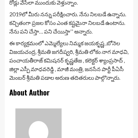
రోడ్లు వేసేలా ముందుకు వెళ్తున్నాం.
2019లో మీరు నన్ను పరీక్షించారు. నేను నిలబడే ఉన్నాను.
కచ్చితంగా ప్రజల కోసం ఎంత కష్టమైనా నిలబడే ఉంటాను.
నేను పని చేస్తా… పని చేయిస్తా’’ అన్నారు.
ఈ కార్యక్రమంలో ఎమ్మెల్యేలు నిమ్మక జయకృష్ణ ,బోనెల
విజయచంద్ర, శ్రీమతి జగదీష్వరి, శ్రీమతి లోకం నాగ మాధవి,
పంచాయతీరాజ్ కమిషనర్ కృష్ణతేజ , కలెక్టర్ శ్యాంప్రసాద్ ,
జిల్లా ఎస్పీ మాధవరెడ్డి , మాజీ మంత్రి, జనసేన పార్టీ పీఏసీ
మెంబర్ శ్రీమతి పడాల అరుణ తదితరులు పాల్గొన్నారు.
About Author