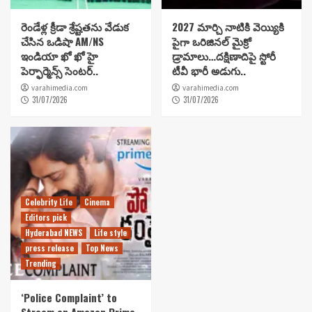
రెండేళ్ల క్రీడా శ్రేష్టతను వేడుక
2027 మార్చి నాటికి వెయ్యికి
చేసిన ఒడిషా AM/NS
పైగా ఒరిజినల్ మైక్రో
ఇండియా ఖో ఖో హై
డ్రామాలు…దక్షిణాదిపై స్టోరీ
పెర్ఫార్మెన్స్ సెంటర్..
టీవీ భారీ అడుగు..
varahimedia.com
varahimedia.com
31/07/2026
31/07/2026
Celebrity Life
Cinema
Editors pick
Hyderabad NEWS
Life style
press release
Top News
Trending
‘Police Complaint’ to
Stream on Amazon Prime