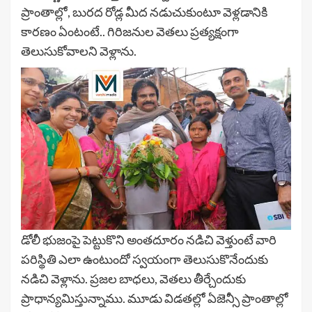
ప్రాంతాల్లో, బురద రోడ్ల మీద నడుచుకుంటూ వెళ్లడానికి
కారణం ఏంటంటే.. గిరిజనుల వెతలు ప్రత్యక్షంగా
తెలుసుకోవాలని వెళ్లాను.
డోలీ భుజంపై పెట్టుకొని అంతదూరం నడిచి వెళ్తుంటే వారి
పరిస్థితి ఎలా ఉంటుందో స్వయంగా తెలుసుకొనేందుకు
నడిచి వెళ్లాను. ప్రజల బాధలు, వెతలు తీర్చేందుకు
ప్రాధాన్యమిస్తున్నాము. మూడు విడతల్లో ఏజెన్సీ ప్రాంతాల్లో