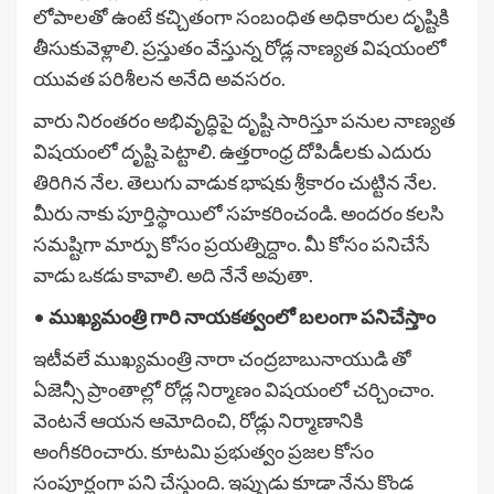
లోపాలతో ఉంటే కచ్చితంగా సంబంధిత అధికారుల దృష్టికి
తీసుకువెళ్లాలి. ప్రస్తుతం వేస్తున్న రోడ్ల నాణ్యత విషయంలో
యువత పరిశీలన అనేది అవసరం.
వారు నిరంతరం అభివృద్ధిపై దృష్టి సారిస్తూ పనుల నాణ్యత
విషయంలో దృష్టి పెట్టాలి. ఉత్తరాంధ్ర దోపిడీలకు ఎదురు
తిరిగిన నేల. తెలుగు వాడుక భాషకు శ్రీకారం చుట్టిన నేల.
మీరు నాకు పూర్తిస్థాయిలో సహకరించండి. అందరం కలసి
సమష్టిగా మార్పు కోసం ప్రయత్నిద్దాం. మీ కోసం పనిచేసే
వాడు ఒకడు కావాలి. అది నేనే అవుతా.
•
ముఖ్యమంత్రి గారి నాయకత్వంలో బలంగా పనిచేస్తాం
ఇటీవలే ముఖ్యమంత్రి నారా చంద్రబాబునాయుడి తో
ఏజెన్సీ ప్రాంతాల్లో రోడ్ల నిర్మాణం విషయంలో చర్చించాం.
వెంటనే ఆయన ఆమోదించి, రోడ్లు నిర్మాణానికి
అంగీకరించారు. కూటమి ప్రభుత్వం ప్రజల కోసం
సంపూర్ణంగా పని చేస్తుంది. ఇప్పుడు కూడా నేను కొండ