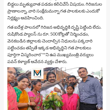
బిడ్డలు మృత్యువాత పడడం కలిచివేసే విషయం. గిరిజనుల
ప్రాణాలన్నా, వారి సంక్షేమమన్నా గత పాలకులకు ఎందుకో
నిర్లక్ష్యం ఆవహించింది.
గత ఐదేళ్ల పాలనలో గిరిజన అభివృద్ధికి దృష్టి పెట్టింది లేదు.
రుషికొండ ప్యాలస్ ను రూ. 500 కోట్లతో నిర్మించడం,
వెనకబడిన జిల్లాలకు చెందాల్సిన నిధులను పక్కదారి
పట్టించడం తప్పితే ఇక్కడ అభివృద్ధిని గత పాలకులు
పూర్తిగా విస్మరించార’**ని ఉప ముఖ్యమంత్రి వర్యులు
పవన్ కళ్యాణ్ ఆవేదన వ్యక్తం చేశారు.