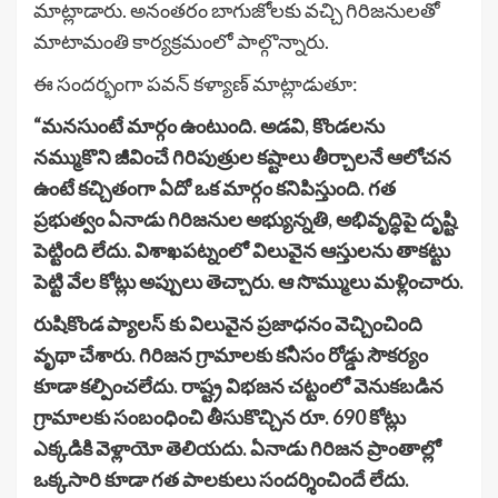
మాట్లాడారు. అనంతరం బాగుజోలకు వచ్చి గిరిజనులతో
మాటామంతి కార్యక్రమంలో పాల్గొన్నారు.
ఈ సందర్భంగా పవన్ కళ్యాణ్ మాట్లాడుతూ:
“మనసుంటే మార్గం ఉంటుంది. అడవి, కొండలను
నమ్ముకొని జీవించే గిరిపుత్రుల కష్టాలు తీర్చాలనే ఆలోచన
ఉంటే కచ్చితంగా ఏదో ఒక మార్గం కనిపిస్తుంది. గత
ప్రభుత్వం ఏనాడు గిరిజనుల అభ్యున్నతి, అభివృద్ధిపై దృష్టి
పెట్టింది లేదు. విశాఖపట్నంలో విలువైన ఆస్తులను తాకట్టు
పెట్టి వేల కోట్లు అప్పులు తెచ్చారు. ఆ సొమ్ములు మళ్లించారు.
రుషికొండ ప్యాలస్ కు విలువైన ప్రజాధనం వెచ్చించింది
వృథా చేశారు. గిరిజన గ్రామాలకు కనీసం రోడ్డు సౌకర్యం
కూడా కల్పించలేదు. రాష్ట్ర విభజన చట్టంలో వెనుకబడిన
గ్రామాలకు సంబంధించి తీసుకొచ్చిన రూ. 690 కోట్లు
ఎక్కడికి వెళ్లాయో తెలియదు. ఏనాడు గిరిజన ప్రాంతాల్లో
ఒక్కసారి కూడా గత పాలకులు సందర్శించిందే లేదు.