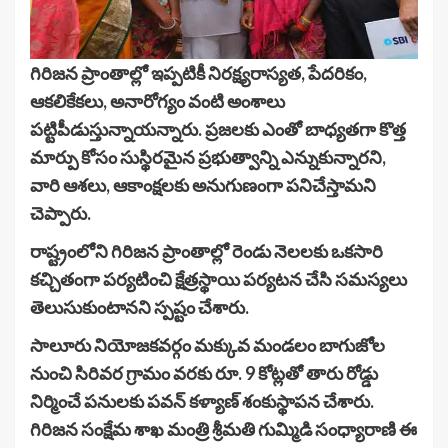
గిరిజన ప్రాంతాల్లో ఇప్పటికీ నిరక్ష్యరాస్యత, పేదరికం,
ఆకలికేకలు, అనారోగ్యం వంటి అంశాలు
పట్టిపీడుస్తున్నాయన్నారు. ప్రజలకు ఎంతో బాధ్యతగా కొత్త
మార్పు కోసం సుస్థిరమైన ప్రభుత్వాన్ని ఎన్నుకున్నారని,
వారి ఆశలు, ఆకాంక్షలకు అనుగుణంగా పనిచేస్తామని
చెప్పారు.
రాష్ట్రంలోని గిరిజన ప్రాంతాల్లో రెండు నెలలకు ఒకసారి
కచ్చితంగా పర్యటించి క్షేత్రస్థాయి పర్యటన చేసి సమస్యలు
తెలుసుకుంటానని స్పష్టం చేశారు.
సాలూరు నియోజకవర్గం మక్కువ మండలం బాగుజోల
నుంచి సిరివర గ్రామం వరకు రూ. 9 కోట్లతో తారు రోడ్డు
నిర్మించే పనులకు పవన్ కళ్యాణ్ శంకుస్థాపన చేశారు.
గిరిజన సంక్షేమ శాఖ మంత్రి శ్రీమతి గుమ్మిడి సంధ్యారాణి ఈ