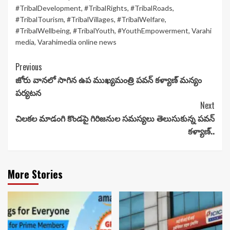
#TribalDevelopment
,
#TribalRights
,
#TribalRoads
,
#TribalTourism
,
#TribalVillages
,
#TribalWelfare
,
#TribalWellbeing
,
#TribalYouth
,
#YouthEmpowerment
,
Varahi
media
,
Varahimedia online news
Continue
Previous
జోరు వానలో సాగిన ఉప ముఖ్యమంత్రి పవన్ కళ్యాణ్ మన్యం
Reading
పర్యటన
Next
చిలకల మాడంగి కొండపై గిరిజనుల సమస్యలు తెలుసుకున్న పవన్
కళ్యాణ్..
More Stories