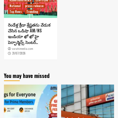
National
press release
Top News
Trending
రెండేళ్ల క్రీడా శ్రేష్టతను వేడుక
చేసిన ఒడిషా AM/NS
ఇండియా ఖో ఖో హై
పెర్ఫార్మెన్స్ సెంటర్..
varahimedia.com
31/07/2026
You may have missed