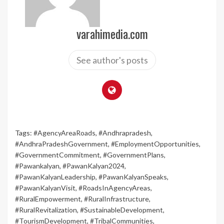
varahimedia.com
See author's posts
Tags:
#AgencyAreaRoads
,
#Andhrapradesh
,
#AndhraPradeshGovernment
,
#EmploymentOpportunities
,
#GovernmentCommitment
,
#GovernmentPlans
,
#Pawankalyan
,
#PawanKalyan2024
,
#PawanKalyanLeadership
,
#PawanKalyanSpeaks
,
#PawanKalyanVisit
,
#RoadsInAgencyAreas
,
#RuralEmpowerment
,
#RuralInfrastructure
,
#RuralRevitalization
,
#SustainableDevelopment
,
#TourismDevelopment
,
#TribalCommunities
,