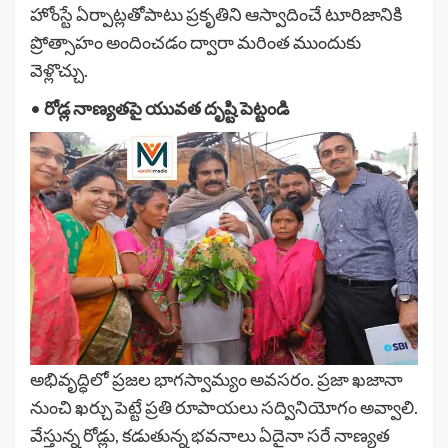
హోంస్టే ఏర్పాట్లతోపాటు ప్రకృతిని ఆస్వాదించే టూరిజానికి
ప్రోత్సాహం అందించడం ద్వారా మరింత ముందుకు
వెళ్లొచ్చు.
•
రోడ్ల నాణ్యతపై యువత దృష్టి పెట్టండి
అభివృద్ధిలో ప్రజల భాగస్వామ్యం అవసరం. ప్రజా ఖజానా
నుంచి ఖర్చు పెట్టే ప్రతి రూపాయలు సద్వినియోగం అవ్వాలి.
వేస్తున్న రోడ్లు, కడుతున్న భవనాలు ఏదైనా సరే నాణ్యత