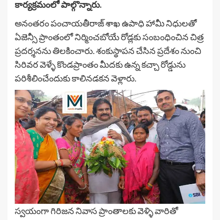
కార్యక్రమంలో పాల్గొన్నారు.
అనంతరం పంచాయతీరాజ్ శాఖ ఉపాధి హామీ నిధులతో
ఏజెన్సీ ప్రాంతంలో నిర్మించబోయే రోడ్లకు సంబంధించిన చిత్ర
ప్రదర్శనను తిలకించారు. శంకుస్థాపన చేసిన ప్రదేశం నుంచి
సిరివర వెళ్ళే కొండప్రాంతం మీదకు ఉన్న కచ్చా రోడ్డును
పరిశీలించేందుకు కాలినడకన వెళ్లారు.
స్వయంగా గిరిజన నివాస ప్రాంతాలకు వెళ్ళి వారితో