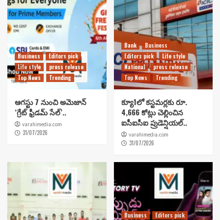
Bank
Business
Business
Editors pick
Editors pick
Life style
Life style
press release
National
press release
Top News
Trending
Top News
Trending
ఆగస్టు 7 నుంచి అమెజాన్
క్యూ1లో కస్టమర్లకు రూ.
‘గ్రేట్ ఫ్రీడమ్ సేల్’..
4,666 కోట్లు చెల్లించిన
ఐసీఐసీఐ ప్రుడెన్షియల్..
varahimedia.com
31/07/2026
varahimedia.com
31/07/2026
Business
Editors pick