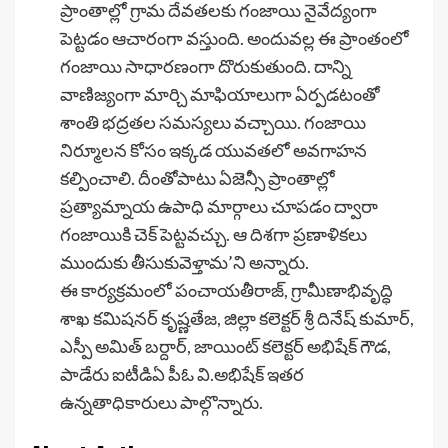
ప్రాంతాల్లో గ్రామ దేవతలకు గంజాయి నైవేద్యంగా
పెట్టడం ఆచారంగా వస్తుంది. అందువల్ల ఈ ప్రాంతంలో
గంజాయి సాధారణంగా దొరుకుతుంది. దాన్ని
వాణిజ్యంగా మార్చి మాఫియాలుగా ఏర్పడటంతో
శాంతి భద్రతల సమస్యలు వచ్చాయి. గంజాయి
నిర్మూలన కోసం ఇక్కడ యువతలో అవగాహన
కల్పించాలి. దీంతోపాటు ఏజెన్సీ ప్రాంతాల్లో
ప్రత్యామ్నాయ ఉపాధి మార్గాలు చూపడం ద్వారా
గంజాయికి చెక్ పెట్టవచ్చు. ఆ దిశగా ప్రణాళికలు
ముందుకు తీసుకువెళ్తామ’ని అన్నారు.
ఈ కార్యక్రమంలో పంచాయతీరాజ్, గ్రామీణాభివృద్ధి
శాఖ కమిషనర్ కృష్ణతేజ, జిల్లా కలెక్టర్ శ్రీ దినేష్ కుమార్,
ఎస్పీ అమిత్ బర్దార్, జాయింట్ కలెక్టర్ అభిషేక్ గౌడ,
పాడేరు ఐటీడిఏ పీఓ వి.అభిషేక్ ఇతర
ఉన్నతాధికారులు పాల్గొన్నారు.