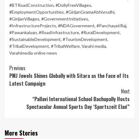
#BTRoadConstruction
,
#DollyFreeVillages
,
#EmploymentOpportunities
,
#GirijanGramaAbhivrudhi
,
#GirijanVillages
,
#GovernmentInitiatives
,
#InfrastructureProjects
,
#NDAGovernment
,
#PanchayatiRaj
,
#Pawankalyan
,
#RoadInfrastructure
,
#RuralDevelopment
,
#SustainableDevelopment
,
#TourismDevelopment
,
#TribalDevelopment
,
#TribalWelfare
,
Varahi media
,
Varahimedia online news
Continue
Previous
PMJ Jewels Shines Globally with Sitara as the Face of Its
Reading
Latest Campaign
Next
“Pallavi International School Bachupally Hosts
Spectacular Annual Sports Day ‘Sportszeit Elan'”
More Stories