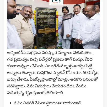
అన్నింటికీ సమగ్రమైన పరిష్కార మార్గాలు వెతుకుతాం.
గత ప్రభుత్వం వచ్చే పదేళ్లలో ప్రజలు తాగే మద్యం మీద
కూడా అప్పులు చేసింది. ఎయిడెడ్ స్కూళ్లు తాకట్టు పెట్టి
అప్పులు తెచ్చారు. రుషికొండ ప్యాలెస్ కోసం రూ. 500 కోట్లు
ఖర్చు చేశారు. ఏజెన్సీ ప్రాంతాల్లో మాత్రం అరకొర పనులతో
సరిపెట్టారు. నేను విమర్శలు చేయడం లేదు. మేము
పడుతున్న కష్టం ప్రజలకు తెలియాలి.
ఓటు ఎవరికి వేసినా ప్రజలంతా బాగుండాలి