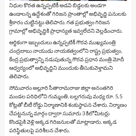
నిధుల కొరత ఉన్నప్పటికీ అడవి బిడ్డలకు అండగా
ఉండాలన్న ఉద్దేశంతో గిరిజన ప్రాంతాల్లో అభివృద్ధి పనులకు
శ్రీకారం చుట్టినట్టు తెలిపారు. గత ప్రభుత్వం గిరిజన
గ్రామాల్లో అభివృద్ధికి ప్రాధాన్యత ఇవ్వలేదని వెల్లడించారు.
ఆర్ధికంగా ఇబ్బందులు ఉన్నప్పటికీ గౌరవ ముఖ్యమంత్రి
చంద్రబాబు నాయుడు నాయకత్వంలోని రాష్ట్ర ప్రభుత్వం,
కేంద్ర ప్రభుత్వాన్ని నడుపుతున్న గౌరవ ప్రధాన మంత్రి మోదీ
ఆధ్వర్యంలో అభివృద్ధిని ముందుకు తీసుకువెళ్తామని
తెలిపారు.
సోమవారం అల్లూరి సీతారామరాజు జిల్లా అనంతగిరి
మండల పరిధిలోని గుమ్మంతి, బల్లగరువు మధ్య రూ. 5.5
కోట్లతో బీటీ రోడ్డు నిర్మాణానికి శంకుస్థాపన చేశారు. నిర్మాణం
చేపట్టనున్న మార్గం ద్వారా సుమారు 3 కిలోమీటర్లు
కొండపైకి వెళ్లి అక్కడ గిరిజనులతో మాట్లాడారు. అక్కడ
పరిస్థితులపై పరిశీలన చేశారు.