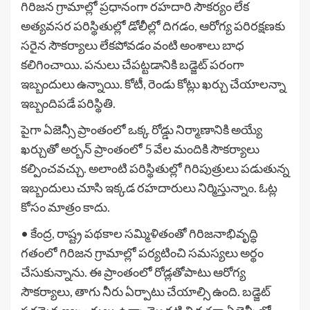
గిరిజన గ్రామాల్లో ప్రధానంగా రహదారి సౌకర్యం లేక
అత్యవసర పరిస్థితుల్లో డోలీల్లో దిగడం, ఆరోగ్య పరిరక్షణకు
సరైన సౌకర్యాలు లేకపోవడం వంటి అంశాలు బాధ
కలిగించాయి. పనులు చేపట్టడానికి బడ్జెట్ పరంగా
ఇబ్బందులు ఉన్నాయి. కోటీ, రెండు కోట్లు ఖర్చు చేయాలన్నా
ఇబ్బందిపడే పరిస్థితి.
పైగా ఏజెన్సీ ప్రాంతంలో ఒక్క రోడ్డు నిర్మాణానికి అయ్యే
ఖర్చుతో అర్బన్ ప్రాంతంలో 5 వేల మందికి సౌకర్యాలు
కల్పించవచ్చు. అలాంటి పరిస్థితుల్లో గిరిపుత్రులు పడుతున్న
ఇబ్బందులు చూసి ఇక్కడ రహదారులు నిర్మిస్తున్నాం. ఓట్ల
కోసం మాత్రం కాదు.
• కేంద్ర, రాష్ట్ర పథకాల సమ్మిళితంతో గిరిజనాభివృద్ధి
గతంలో గిరిజన గ్రామాల్లో పర్యటించి సమస్యలు అర్థం
చేసుకున్నాను. ఈ ప్రాంతంలో రోడ్లతోపాటు ఆరోగ్య
సౌకర్యాలు, తాగు నీరు ఏర్పాటు చేయాల్సి ఉంది. బడ్జెట్