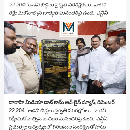
22,204: ‘అడవి బిడ్డలు ప్రకృతి పరిరక్షకులు.. వారిని
రక్షించుకోవాల్సిన బాధ్యత మనందరిపై ఉంది.. ఎన్డీఏ
వారాహి మీడియా డాట్ కామ్ ఆన్ లైన్ న్యూస్, డిసెంబర్
22,204:
‘అడవి బిడ్డలు ప్రకృతి పరిరక్షకులు.. వారిని
రక్షించుకోవాల్సిన బాధ్యత మనందరిపై ఉంది.. ఎన్డీఏ
ప్రభుత్వం ఆధ్వర్యంలో గిరిజనుల సంరక్షణతోపాటు