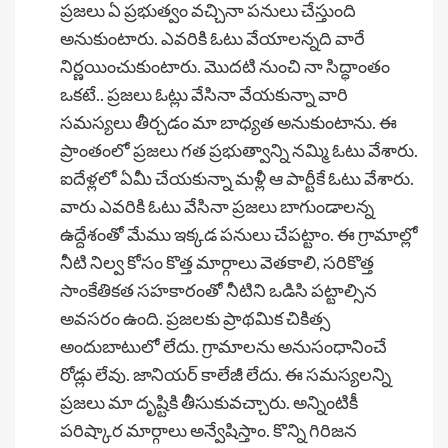
ప్రజలు ఏ ప్రభుత్వం వచ్చినా పనులు చేస్తుంది
అనుకుంటారు. ఎవరికి ఓటు వేయాలన్నది వారే
నిర్ణయించుకుంటారు. మొదటి నుంచి నా సిద్ధాంతం
ఒకటే.. ప్రజలు ఓట్లు వేసినా వేయకున్నా వారి
సమస్యలు తీర్చడం మా బాధ్యత అనుకుంటాను. ఈ
ప్రాంతంలో ప్రజలు గత ప్రభుత్వాన్ని నమ్మి ఓటు వేశారు.
ఐదేళ్లలో ఏమీ చేయకున్నా మళ్లీ ఆ పార్టీకే ఓటు వేశారు.
వారు ఎవరికి ఓటు వేసినా ప్రజలు బాగుండాలన్న
ఉద్దేశంతో మేము ఇక్కడ పనులు చేపట్టాం. ఈ గ్రామాల్లో
నీటి నిల్వ కోసం కొత్త మార్గాలు వెతకాలి, సరికొత్త
సాంకేతికత సహకారంతో నీటిని ఒడిసి పట్టాల్సిన
అవసరం ఉంది. ప్రజలకు ప్రాథమిక చికిత్స
అందుబాటులో లేదు. గ్రామాలను అనుసంధానించే
రోడ్లు లేవు. జానియర్ కాలేజీ లేదు. ఈ సమస్యలన్ని
ప్రజలు మా దృష్టికి తీసుకువచ్చారు. అన్నింటికీ
పరిష్కార మార్గాలు అన్వేషిస్తాం. కొన్ని గిరిజన