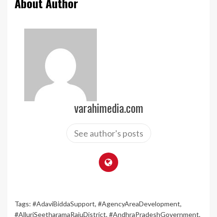
About Author
varahimedia.com
See author's posts
Tags:
#AdaviBiddaSupport
,
#AgencyAreaDevelopment
,
#AlluriSeetharamaRajuDistrict
,
#AndhraPradeshGovernment
,