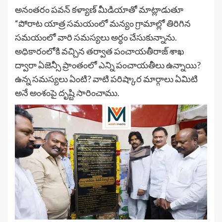
అనంతరం పవన్ కళ్యాణ్ మీడియాతో మాట్లాడుతూ
“పోరాట యాత్ర సమయంలో మన్యం గ్రామాల్లో తిరిగిన
సమయంలో వారి సమస్యలు అర్ధం చేసుకున్నాను.
అధికారంలోకి వచ్చిన తర్వాత పంచాయతీరాజ్ శాఖ
ద్వారా ఏజెన్సీ ప్రాంతంలో ఎన్ని పంచాయతీలు ఉన్నాయి?
ఉన్న సమస్యలు ఏంటి? వాటి పరిష్కార మార్గాలు ఏమిటి
అనే అంశంపై దృష్టి సారించాము.