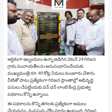
ఆర్థికంగా ఇబ్బందులు ఉన్నా అడిగిన వెటనే 24 గిరిజన
గ్రామ పంచాయతీలను అనుసంధానించేందుకు
ముఖ్యమంత్రి రూ. 49 కోట్ల నిధులు మంజూరు చేశారు.
వీటితో పాటు ప్రత్యేకంగా గిరిజన ప్రాంతాల్లో అభివృద్ధి
పనులు చేపట్టేందుకు వన్ ధన్ లాంటి కేంద్ర ప్రభుత్వ
పథకాలు కొన్ని ఉన్నాయి.
ఈ పథకాలను కొన్ని తెగలకు ప్రత్యేకంగా అమలు
చేయవచ్చు. మనసున్న చోట మార్గం ఉంటుంది. గిరిజన