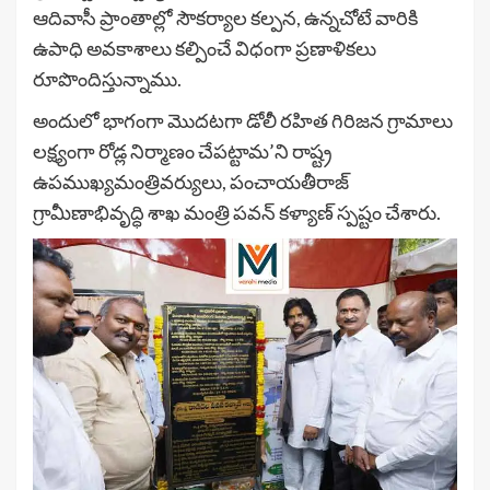
ఆదివాసీ ప్రాంతాల్లో సౌకర్యాల కల్పన, ఉన్నచోటే వారికి
ఉపాధి అవకాశాలు కల్పించే విధంగా ప్రణాళికలు
రూపొందిస్తున్నాము.
అందులో భాగంగా మొదటగా డోలీ రహిత గిరిజన గ్రామాలు
లక్ష్యంగా రోడ్ల నిర్మాణం చేపట్టామ’ని రాష్ట్ర
ఉపముఖ్యమంత్రివర్యులు, పంచాయతీరాజ్
గ్రామీణాభివృద్ధి శాఖ మంత్రి పవన్ కళ్యాణ్ స్పష్టం చేశారు.