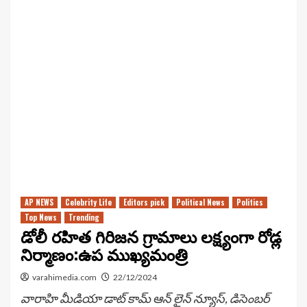
AP NEWS
Celebrity Life
Editors pick
Political News
Politics
Top News
Trending
డోలీ రహిత గిరిజన గ్రామాలు లక్ష్యంగా రోడ్ల
నిర్మాణం:ఉప ముఖ్యమంత్రి
varahimedia.com
22/12/2024
వారాహి మీడియా డాట్ కామ్ ఆన్ లైన్ న్యూస్, డిసెంబర్