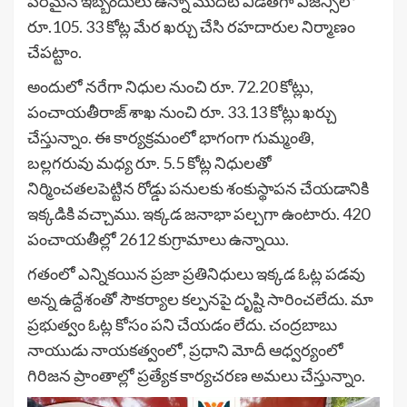
పరమైన ఇబ్బందులు ఉన్నా మొదటి విడతగా ఏజెన్సీలో
రూ.105. 33 కోట్ల మేర ఖర్చు చేసి రహదారుల నిర్మాణం
చేపట్టాం.
అందులో నరేగా నిధుల నుంచి రూ. 72.20 కోట్లు,
పంచాయతీరాజ్ శాఖ నుంచి రూ. 33.13 కోట్లు ఖర్చు
చేస్తున్నాం. ఈ కార్యక్రమంలో భాగంగా గుమ్మంతి,
బల్లగరువు మధ్య రూ. 5.5 కోట్ల నిధులతో
నిర్మించతలపెట్టిన రోడ్డు పనులకు శంకుస్థాపన చేయడానికి
ఇక్కడికి వచ్చాము. ఇక్కడ జనాభా పల్చగా ఉంటారు. 420
పంచాయతీల్లో 2612 కుగ్రామాలు ఉన్నాయి.
గతంలో ఎన్నికయిన ప్రజా ప్రతినిధులు ఇక్కడ ఓట్ల పడవు
అన్న ఉద్దేశంతో సౌకర్యాల కల్పనపై దృష్టి సారించలేదు. మా
ప్రభుత్వం ఓట్ల కోసం పని చేయడం లేదు. చంద్రబాబు
నాయుడు నాయకత్వంలో, ప్రధాని మోదీ ఆధ్వర్యంలో
గిరిజన ప్రాంతాల్లో ప్రత్యేక కార్యచరణ అమలు చేస్తున్నాం.