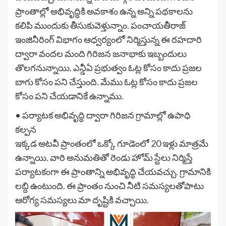
ప్రాంతాల్లో అభివృద్ధికి అవకాశం ఉన్న అన్ని పథకాలను
కలిపి ముందుకు తీసుకువెళ్తున్నాం. పంచాయతీరాజ్
ఇంజినీరింగ్ విభాగం ఆధ్వర్యంలో నిర్మిస్తున్న ఈ రహదారి
ద్వారా వందల మంది గిరిజన జనాభాకు ఇబ్బందులు
తొలగనున్నాయి. ఎన్డీఏ ప్రభుత్వం ఓట్ల కోసం కాదు ప్రజల
బాగు కోసం పని చేస్తుంది. మేము ఓట్ల కోసం కాదు ప్రజల
కోసం పని చేయడానికే ఉన్నాము.
• పర్యాటక అభివృద్ధి ద్వారా గిరిజన గ్రామాల్లో ఉపాధి
కల్పన
ఇక్కడ అటవీ ప్రాంతంలో ఒక్కో గూడెంలో 20 ఇళ్లు మాత్రమే
ఉన్నాయి. వారి అనుమతితో రెండు హోమ్ స్టేలు నిర్మిస్తే
పర్యాటకంగా ఈ ప్రాంతాన్ని అభివృద్ధి చేయవచ్చు. గ్రామానికి
లబ్ది ఉంటుంది. ఈ ప్రాంతం నుంచి నీటి సమస్యలతోపాటు
ఆరోగ్య సమస్యలు మా దృష్టికి వచ్చాయి.