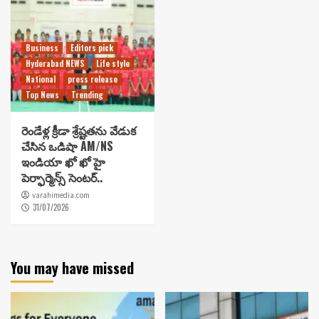
Business
Editors pick
Hyderabad NEWS
Life style
National
press release
Top News
Trending
రెండేళ్ల క్రీడా శ్రేష్టతను వేడుక
చేసిన ఒడిషా AM/NS
ఇండియా ఖో ఖో హై
పెర్ఫార్మెన్స్ సెంటర్..
varahimedia.com
31/07/2026
You may have missed