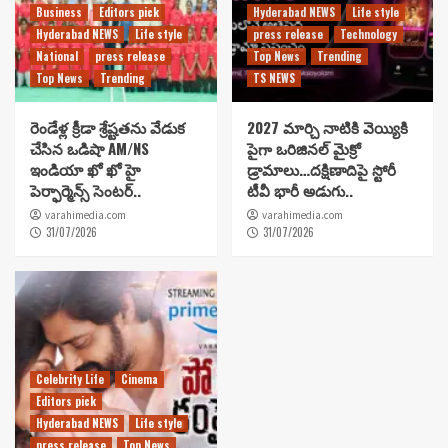
Business
Editors pick
Hyderabad NEWS
Life style
Hyderabad NEWS
Life style
press release
Technology
National
press release
Top News
Trending
Top News
Trending
TS NEWS
రెండేళ్ల క్రీడా శ్రేష్టతను వేడుక
2027 మార్చి నాటికి వెయ్యికి
చేసిన ఒడిషా AM/NS
పైగా ఒరిజినల్ మైక్రో
ఇండియా ఖో ఖో హై
డ్రామాలు…దక్షిణాదిపై స్టోరీ
పెర్ఫార్మెన్స్ సెంటర్..
టీవీ భారీ అడుగు..
varahimedia.com
varahimedia.com
31/07/2026
31/07/2026
Celebrity Life
Cinema
Editors pick
Hyderabad NEWS
Life style
press release
Top News