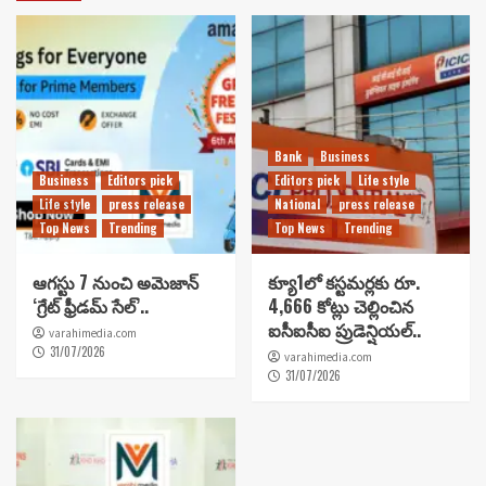
Bank
Business
Business
Editors pick
Editors pick
Life style
Life style
press release
National
press release
Top News
Trending
Top News
Trending
ఆగస్టు 7 నుంచి అమెజాన్
క్యూ1లో కస్టమర్లకు రూ.
‘గ్రేట్ ఫ్రీడమ్ సేల్’..
4,666 కోట్లు చెల్లించిన
ఐసీఐసీఐ ప్రుడెన్షియల్..
varahimedia.com
31/07/2026
varahimedia.com
31/07/2026