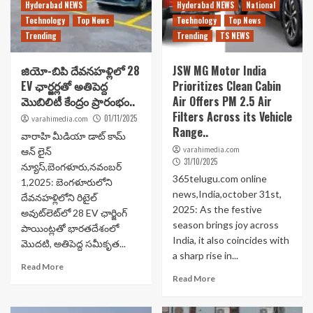
Hyderabad NEWS
Hyderabad NEWS
National
Technology
Top News
Technology
Top News
Trending
Trending
TS NEWS
జియో-బిపి దేవనహళ్లిలో 28
JSW MG Motor India
EV ఛార్జర్లతో అతిపెద్ద
Prioritizes Clean Cabin
మొబిలిటీ కేంద్రం ప్రారంభం..
Air Offers PM 2.5 Air
Filters Across its Vehicle
01/11/2025
varahimedia.com
Range..
వారాహి మీడియా డాట్ కామ్
varahimedia.com
ఆన్ లైన్
31/10/2025
న్యూస్,బెంగళూరు,నవంబర్
365telugu.com online
1,2025: బెంగళూరులోని
news,India,october 31st,
దేవనహళ్లిలోని రిటైల్
2025: As the festive
అవుట్‌లెట్‌లో 28 EV ఛార్జింగ్
season brings joy across
పాయింట్లతో భారతదేశంలో
India, it also coincides with
మొదటి, అతిపెద్ద సమీకృత...
a sharp rise in...
Read More
Read More