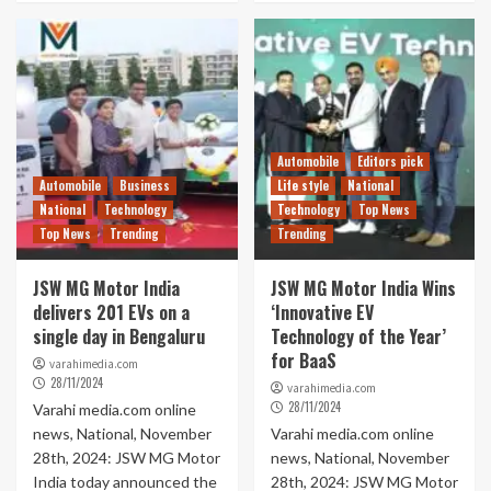
Automobile
Editors pick
Automobile
Business
Life style
National
National
Technology
Technology
Top News
Top News
Trending
Trending
JSW MG Motor India
JSW MG Motor India Wins
delivers 201 EVs on a
‘Innovative EV
single day in Bengaluru
Technology of the Year’
for BaaS
varahimedia.com
28/11/2024
varahimedia.com
28/11/2024
Varahi media.com online
news, National, November
Varahi media.com online
28th, 2024: JSW MG Motor
news, National, November
India today announced the
28th, 2024: JSW MG Motor