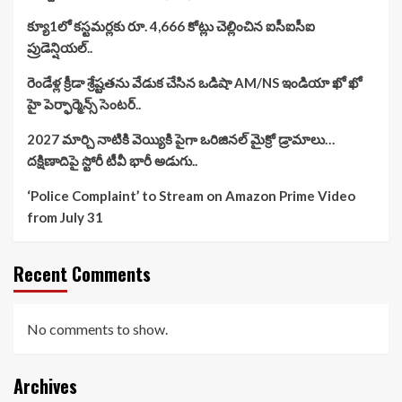
క్యూ1లో కస్టమర్లకు రూ. 4,666 కోట్లు చెల్లించిన ఐసీఐసీఐ
ప్రుడెన్షియల్..
రెండేళ్ల క్రీడా శ్రేష్టతను వేడుక చేసిన ఒడిషా AM/NS ఇండియా ఖో ఖో
హై పెర్ఫార్మెన్స్ సెంటర్..
2027 మార్చి నాటికి వెయ్యికి పైగా ఒరిజినల్ మైక్రో డ్రామాలు…
దక్షిణాదిపై స్టోరీ టీవీ భారీ అడుగు..
‘Police Complaint’ to Stream on Amazon Prime Video
from July 31
Recent Comments
No comments to show.
Archives