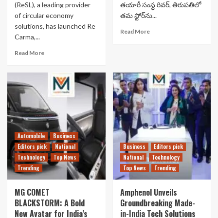
(ReSL), a leading provider
తయారీ సంస్థ రివర్, తిరుపతిలో
of circular economy
తమ స్టోర్‌ను...
solutions, has launched Re
Read More
Carma,...
Read More
Automobile
Business
Editors pick
National
Business
Editors pick
Technology
Top News
National
Technology
Trending
Top News
Trending
MG COMET
Amphenol Unveils
BLACKSTORM: A Bold
Groundbreaking Made-
New Avatar for India’s
in-India Tech Solutions