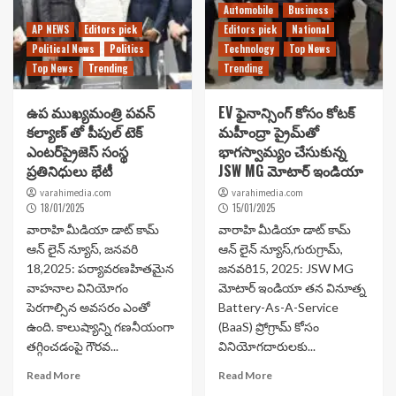
Automobile
Business
AP NEWS
Editors pick
Editors pick
National
Political News
Politics
Technology
Top News
Top News
Trending
Trending
ఉప ముఖ్యమంత్రి పవన్
EV ఫైనాన్సింగ్ కోసం కోటక్
కల్యాణ్ తో పీపుల్ టెక్
మహీంద్రా ప్రైమ్‌తో
ఎంటర్‌ప్రైజెస్ సంస్థ
భాగస్వామ్యం చేసుకున్న
ప్రతినిధులు భేటీ
JSW MG మోటార్ ఇండియా
varahimedia.com
varahimedia.com
18/01/2025
15/01/2025
వారాహి మీడియా డాట్ కామ్
వారాహి మీడియా డాట్ కామ్
ఆన్ లైన్ న్యూస్, జనవరి
ఆన్ లైన్ న్యూస్,గురుగ్రామ్,
18,2025: పర్యావరణహితమైన
జనవరి15, 2025: JSW MG
వాహనాల వినియోగం
మోటార్ ఇండియా తన వినూత్న
పెరగాల్సిన అవసరం ఎంతో
Battery-As-A-Service
ఉంది. కాలుష్యాన్ని గణనీయంగా
(BaaS) ప్రోగ్రామ్ కోసం
తగ్గించడంపై గౌరవ...
వినియోగదారులకు...
Read More
Read More