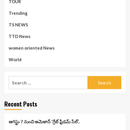
TOUR
Trending
TS NEWS
TTD News
women oriented News
World
Search
for:
Recent Posts
ఆగస్టు 7 నుంచి అమెజాన్ ‘గ్రేట్ ఫ్రీడమ్ సేల్’..