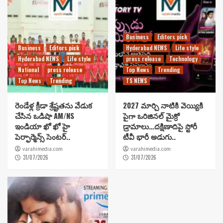
Business
Editors pick
Business
Editors pick
Hyderabad NEWS
Life style
Hyderabad NEWS
Life style
press release
Technology
National
press release
Top News
Trending
Top News
Trending
TS NEWS
రెండేళ్ల క్రీడా శ్రేష్టతను వేడుక
2027 మార్చి నాటికి వెయ్యికి
చేసిన ఒడిషా AM/NS
పైగా ఒరిజినల్ మైక్రో
ఇండియా ఖో ఖో హై
డ్రామాలు…దక్షిణాదిపై స్టోరీ
పెర్ఫార్మెన్స్ సెంటర్..
టీవీ భారీ అడుగు..
varahimedia.com
varahimedia.com
31/07/2026
31/07/2026