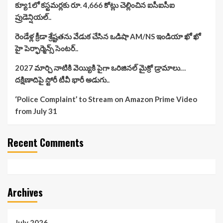
క్యూ1లో కస్టమర్లకు రూ. 4,666 కోట్లు చెల్లించిన ఐసీఐసీఐ
ప్రుడెన్షియల్..
రెండేళ్ల క్రీడా శ్రేష్టతను వేడుక చేసిన ఒడిషా AM/NS ఇండియా ఖో ఖో
హై పెర్ఫార్మెన్స్ సెంటర్..
2027 మార్చి నాటికి వెయ్యికి పైగా ఒరిజినల్ మైక్రో డ్రామాలు…
దక్షిణాదిపై స్టోరీ టీవీ భారీ అడుగు..
‘Police Complaint’ to Stream on Amazon Prime Video
from July 31
Recent Comments
Archives
July 2026