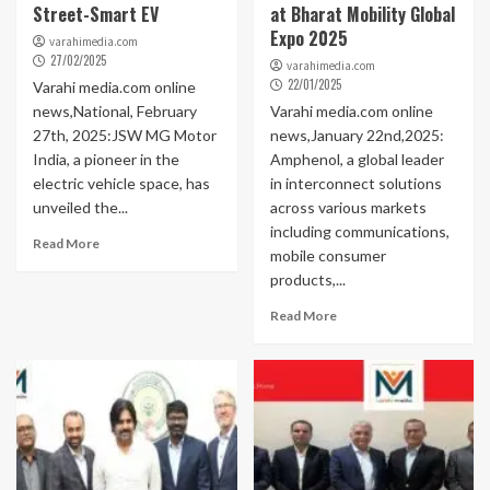
Street-Smart EV
at Bharat Mobility Global
Expo 2025
varahimedia.com
27/02/2025
varahimedia.com
22/01/2025
Varahi media.com online
news,National, February
Varahi media.com online
27th, 2025:JSW MG Motor
news,January 22nd,2025:
India, a pioneer in the
Amphenol, a global leader
electric vehicle space, has
in interconnect solutions
unveiled the...
across various markets
including communications,
Read More
mobile consumer
products,...
Read More