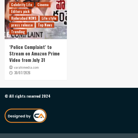
Celebrity Life
Cinema
Editors pick
Hyderabad NEWS
Life style
press release
Top News
Trending
‘Police Complaint’ to
Stream on Amazon Prime
Video from July 31
varahimedia.com
30/07/2026
© All rights reserved 2024