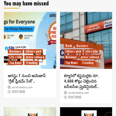
You may have missed
Bank
Business
Business
Editors pick
Editors pick
Life style
Life style
press release
National
press release
Top News
Trending
Top News
Trending
ఆగస్టు 7 నుంచి అమెజాన్
క్యూ1లో కస్టమర్లకు రూ.
‘గ్రేట్ ఫ్రీడమ్ సేల్’..
4,666 కోట్లు చెల్లించిన
ఐసీఐసీఐ ప్రుడెన్షియల్..
varahimedia.com
31/07/2026
varahimedia.com
31/07/2026