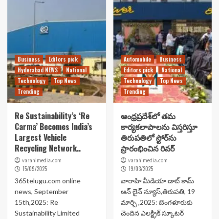
Business
Editors pick
Automobile
Business
Hyderabad NEWS
National
Editors pick
National
Technology
Top News
Technology
Top News
Trending
Trending
Re Sustainability’s ‘Re
ఆంధ్రప్రదేశ్‌లో తమ
Carma’ Becomes India’s
కార్యకలాపాలను విస్తరిస్తూ
Largest Vehicle
తిరుపతిలో స్టోర్‌ను
Recycling Network..
ప్రారంభించిన రివర్
varahimedia.com
varahimedia.com
15/09/2025
19/03/2025
365telugu.com online
వారాహి మీడియా డాట్ కామ్
news, September
ఆన్ లైన్ న్యూస్,తిరుపతి, 19
15th,2025: Re
మార్చి ,2025: బెంగళూరుకు
Sustainability Limited
చెందిన ఎలక్ట్రిక్ స్కూటర్