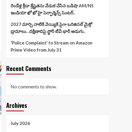
రెండేళ్ల క్రీడా శ్రేష్టతను వేడుక చేసిన ఒడిషా AM/NS
ఇండియా ఖో ఖో హై పెర్ఫార్మెన్స్ సెంటర్..
2027 మార్చి నాటికి వెయ్యికి పైగా ఒరిజినల్ మైక్రో
డ్రామాలు…దక్షిణాదిపై స్టోరీ టీవీ భారీ అడుగు..
‘Police Complaint’ to Stream on Amazon
Prime Video from July 31
Recent Comments
No comments to show.
Archives
July 2026