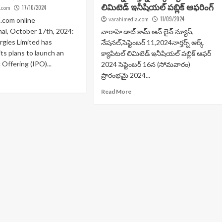
లిమిటెడ్ ఇనీషియల్ పబ్లిక్ ఆఫరింగ్
17/10/2024
.com
11/09/2024
.com online
varahimedia.com
al, October 17th, 2024:
వారాహి డాట్ కామ్ ఆన్ లైన్ న్యూస్,
gies Limited has
నేషనల్,సెప్టెంబర్ 11,2024నార్తర్న్ ఆర్క్
ts plans to launch an
క్యాపిటల్ లిమిటెడ్ ఇనీషియల్ పబ్లిక్ ఆఫర్
c Offering (IPO)...
2024 సెప్టెంబర్ 16న (సోమవారం)
ప్రారంభమై 2024...
Read More