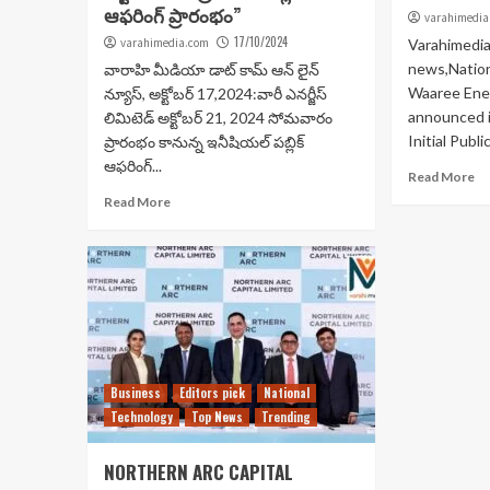
ఆఫరింగ్ ప్రారంభం”
varahimedia
17/10/2024
varahimedia.com
Varahimedia
news,Nation
వారాహి మీడియా డాట్ కామ్ ఆన్ లైన్
Waaree Ener
న్యూస్, అక్టోబర్ 17,2024:వారీ ఎనర్జీస్
announced i
లిమిటెడ్ అక్టోబర్ 21, 2024 సోమవారం
Initial Publi
ప్రారంభం కానున్న ఇనీషియల్ పబ్లిక్
ఆఫరింగ్...
Read More
Read More
Business
Editors pick
National
Technology
Top News
Trending
NORTHERN ARC CAPITAL