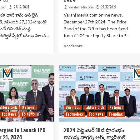
27/12/2024
27/12/2024
.com
varahimedia.com
ా డాట్ కామ్ ఆన్ లైన్
Varahi media.com online news,
ల్, డిసెంబర్ 27,2024: ఇండో
December 27th,2024: The Price
మెంట్ లిమిటెడ్ సంస్థ
Band of the Offer has been fixed
క్విటీ షేర్లతో (ముఖ విలువ...
from ₹ 204 per Equity Share to ₹...
Read More
ditors pick
National
Business
Editors pick
National
Top News
TS NEWS
Technology
Top News
Trending
ergies to Launch IPO
2024 సెప్టెంబర్ 16న ప్రారంభం
r 21, 2024
కానున్న నార్తర్న్ ఆర్క్ క్యాపిటల్