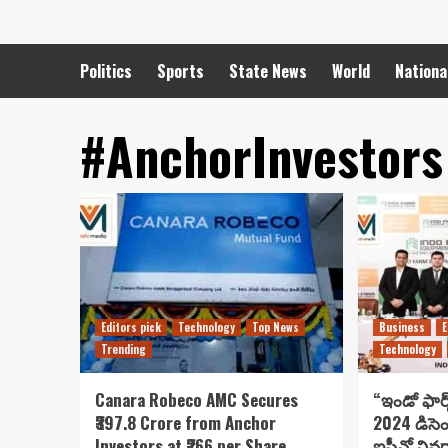
Politics
Sports
State News
World
Nationa
#AnchorInvestors
Editors pick
Technology
Top News
Business
E
Trending
Technology
Canara Robeco AMC Secures
“ఇండో ఫార్మ
₹397.8 Crore from Anchor
2024 డిసె
Investors at ₹266 per Share..
ఐపీవో వివ