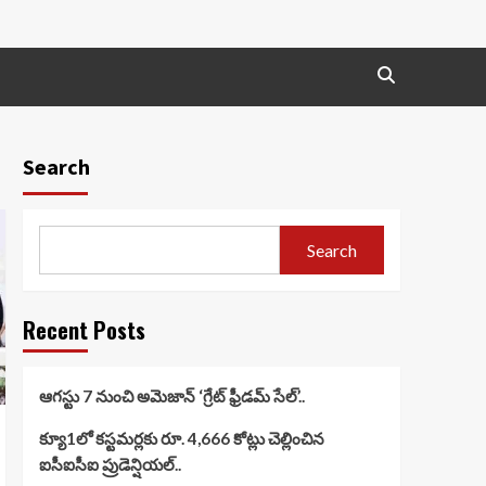
Search
Search
Recent Posts
ఆగస్టు 7 నుంచి అమెజాన్ ‘గ్రేట్ ఫ్రీడమ్ సేల్’..
క్యూ1లో కస్టమర్లకు రూ. 4,666 కోట్లు చెల్లించిన
ఐసీఐసీఐ ప్రుడెన్షియల్..