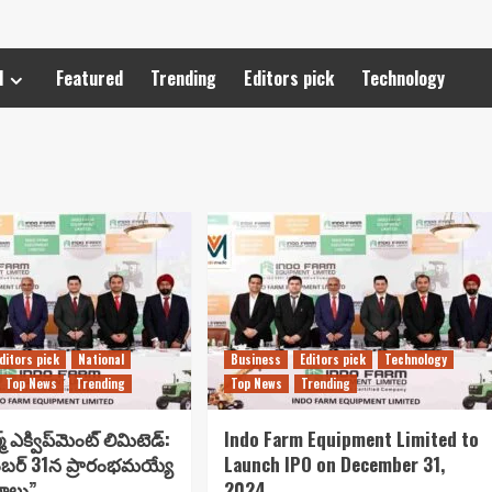
l
Featured
Trending
Editors pick
Technology
ditors pick
National
Business
Editors pick
Technology
Top News
Trending
Top News
Trending
్ ఎక్విప్‌మెంట్ లిమిటెడ్:
Indo Farm Equipment Limited to
ంబర్ 31న ప్రారంభమయ్యే
Launch IPO on December 31,
రాలు”
2024