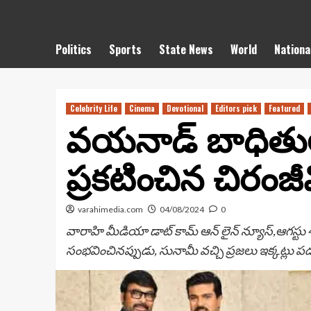
Politics
Sports
State News
World
Nationa
Celebrity Life
Cinema
Devotional
Editors pick
Featured
వ‌య‌నాడ్ బాధితుల‌
ప్రకటించిన చిరంజీవి
varahimedia.com
04/08/2024
0
వారాహి మీడియా డాట్ కామ్ ఆన్ లైన్ న్యూస్,ఆగస్టు 4
సంభ‌వించిన‌ప్పుడు, సునామీ వ‌చ్చి ప్ర‌జ‌లు ఇక్క‌ట్లు ప