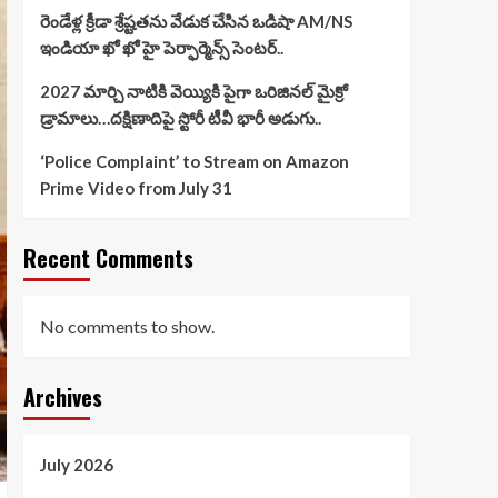
రెండేళ్ల క్రీడా శ్రేష్టతను వేడుక చేసిన ఒడిషా AM/NS
ఇండియా ఖో ఖో హై పెర్ఫార్మెన్స్ సెంటర్..
2027 మార్చి నాటికి వెయ్యికి పైగా ఒరిజినల్ మైక్రో
డ్రామాలు…దక్షిణాదిపై స్టోరీ టీవీ భారీ అడుగు..
‘Police Complaint’ to Stream on Amazon
Prime Video from July 31
Recent Comments
No comments to show.
Archives
July 2026