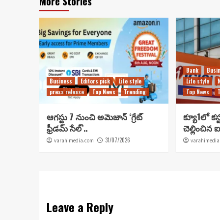
More Stories
Bank
Busi
Business
Editors pick
Life style
Life style
press release
Top News
Trending
Top News
ఆగస్టు 7 నుంచి అమెజాన్ ‘గ్రేట్
క్యూ1లో కస్
ఫ్రీడమ్ సేల్’..
చెల్లించిన ఐ
31/07/2026
varahimedia.com
varahimedia
Leave a Reply