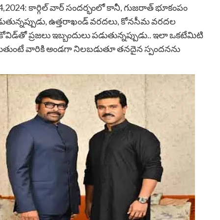
,2024: కార్గిల్ వార్ సంద‌ర్భంలో కానీ, గుజరాత్ భూకంపం
‌డుతున్న‌ప్పుడు, ఉత్త‌రాఖండ్ వ‌ర‌ద‌లు, కోన‌సీమ వ‌ర‌ద‌ల
విడ్‌తో ప్ర‌జ‌లు ఇబ్బందులు ప‌డుతున్న‌ప్పుడు.. ఇలా ఒక‌టేమిటి
‌డుతుంటే వారికి అండ‌గా నిల‌బ‌డుతూ త‌న‌దైన స్పంద‌న‌ను