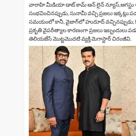
వారాహి మీడియా డాట్ కామ్ ఆన్ లైన్ న్యూస్,ఆగస్టు 4
సంభ‌వించిన‌ప్పుడు, సునామీ వ‌చ్చి ప్ర‌జ‌లు ఇక్క‌ట్లు ప
స‌మయంలో కానీ, వైజాగ్‌లో హుదూద్ వ‌చ్చిన‌ప్పుడు, కో
ప్ర‌కృతి వైప‌రీత్యాల కార‌ణంగా ప్ర‌జ‌లు ఇబ్బందులు ప
తెలియ‌జేసే మొట్టమొదటి వ్య‌క్తి మెగాస్టార్ చిరంజీవి.