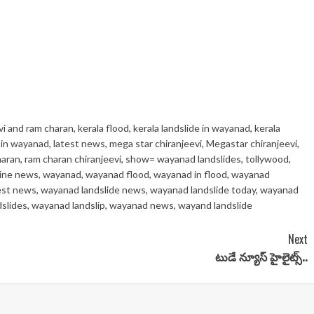
vi and ram charan
,
kerala flood
,
kerala landslide in wayanad
,
kerala
 in wayanad
,
latest news
,
mega star chiranjeevi
,
Megastar chiranjeevi
,
haran
,
ram charan chiranjeevi
,
show= wayanad landslides
,
tollywood
,
line news
,
wayanad
,
wayanad flood
,
wayanad in flood
,
wayanad
est news
,
wayanad landslide news
,
wayanad landslide today
,
wayanad
slides
,
wayanad landslip
,
wayanad news
,
wayand landslide
Next
టుడే న్యూస్ హైలైట్స్..