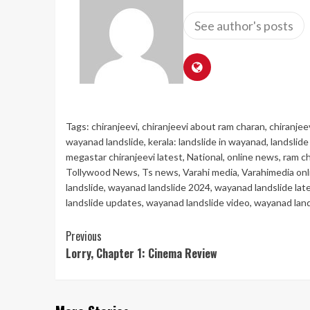
See author's posts
Tags:
chiranjeevi
,
chiranjeevi about ram charan
,
chiranjee
wayanad landslide
,
kerala: landslide in wayanad
,
landslide
megastar chiranjeevi latest
,
National
,
online news
,
ram c
Tollywood News
,
Ts news
,
Varahi media
,
Varahimedia on
landslide
,
wayanad landslide 2024
,
wayanad landslide lat
landslide updates
,
wayanad landslide video
,
wayanad land
Continue
Previous
Lorry, Chapter 1: Cinema Review
Reading