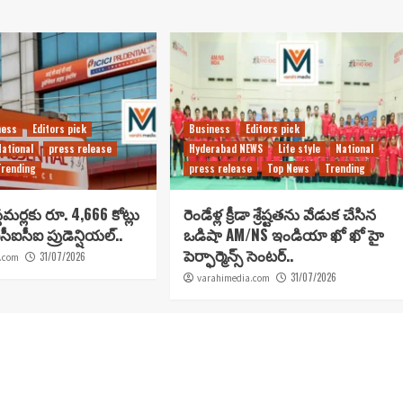
ness
Editors pick
Business
Editors pick
National
press release
Hyderabad NEWS
Life style
National
Trending
press release
Top News
Trending
టమర్లకు రూ. 4,666 కోట్లు
రెండేళ్ల క్రీడా శ్రేష్టతను వేడుక చేసిన
సీఐసీఐ ప్రుడెన్షియల్..
ఒడిషా AM/NS ఇండియా ఖో ఖో హై
పెర్ఫార్మెన్స్ సెంటర్..
31/07/2026
.com
31/07/2026
varahimedia.com