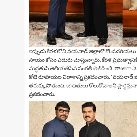
ఇప్పుడు కేర‌ళ‌లోని వ‌య‌నాడ్ జిల్లాలో కొండ‌చ‌రియ‌లు
సాయం కోసం ఎదురు చూస్తున్నారు. కేర‌ళ ప్ర‌భుత్వానికి 
మ‌ద్ధ‌తుని తెలియ‌జేసిన సంగ‌తి తెలిసిందే. తాజాగా మె
కోటి రూపాయ‌ల విరాళాన్ని ప్ర‌క‌టించారు. ‘వయనాడ్ 
తరుక్కుపోతుంది. బాధితులు కోలుకోవాలని ప్రార్థిస్
ప్ర‌క‌టించారు.