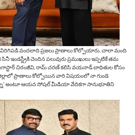
 విరిగిప‌డి వంద‌లాది ప్ర‌జ‌లు ప్రాణాలు కోల్పోయారు. చాలా మంది
సినీ ఇండ‌స్ట్రీకి చెందిన ప‌లువురు ప్ర‌ముఖులు ఇప్ప‌టికే త‌మ
గాస్టార్ చిరంజీవి, రామ్ చ‌ర‌ణ్ క‌లిసి వ‌య‌నాడ్ బాధితుల కోసం
జిల్లాలో ప్రాణాలు కోల్పోయిన వారి విషయంలో నా గుండె
తున్నా’ అంటూ ఆయ‌న సోష‌ల్ మీడియా వేదిక‌గా సానుభూతిని