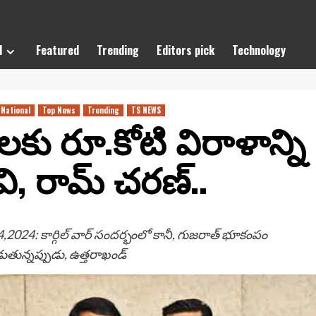
l
Featured
Trending
Editors pick
Technology
National
Top News
Trending
TS NEWS
కు రూ.కోటి విరాళాన్ని
, రామ్ చ‌ర‌ణ్‌..
,2024: కార్గిల్ వార్ సంద‌ర్భంలో కానీ, గుజరాత్ భూకంపం
‌డుతున్న‌ప్పుడు, ఉత్త‌రాఖండ్