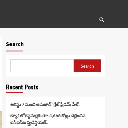
Search
Search
Recent Posts
ఆగస్టు 7 నుంచి అమెజాన్ ‘గ్రేట్ ఫ్రీడమ్ సేల్’..
క్యూ1లో కస్టమర్లకు రూ. 4,666 కోట్లు చెల్లించిన
ఐసీఐసీఐ ప్రుడెన్షియల్..