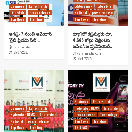
Business
Editors pick
Editors pick
Life style
Life style
press release
National
press release
Top News
Trending
Top News
Trending
ఆగస్టు 7 నుంచి అమెజాన్
క్యూ1లో కస్టమర్లకు రూ.
‘గ్రేట్ ఫ్రీడమ్ సేల్’..
4,666 కోట్లు చెల్లించిన
ఐసీఐసీఐ ప్రుడెన్షియల్..
varahimedia.com
31/07/2026
varahimedia.com
31/07/2026
Business
Editors pick
Business
Editors pick
Hyderabad NEWS
Life style
Hyderabad NEWS
Life style
press release
Technology
National
press release
Top News
Trending
Top News
Trending
TS NEWS