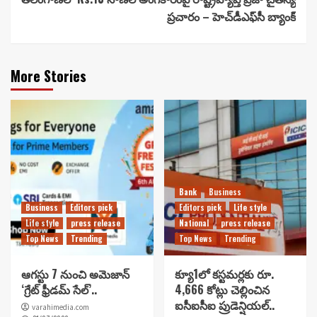
ప్రచారం – హెచ్‌డీఎఫ్‌సీ బ్యాంక్
More Stories
Bank
Business
Business
Editors pick
Editors pick
Life style
Life style
press release
National
press release
Top News
Trending
Top News
Trending
ఆగస్టు 7 నుంచి అమెజాన్
క్యూ1లో కస్టమర్లకు రూ.
‘గ్రేట్ ఫ్రీడమ్ సేల్’..
4,666 కోట్లు చెల్లించిన
ఐసీఐసీఐ ప్రుడెన్షియల్..
varahimedia.com