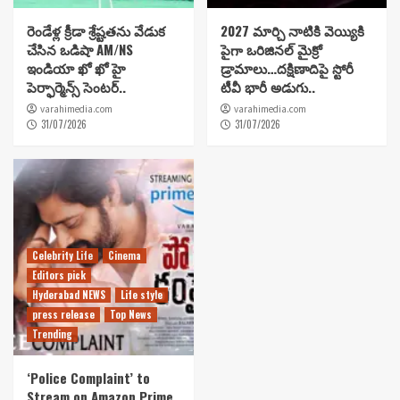
రెండేళ్ల క్రీడా శ్రేష్టతను వేడుక
2027 మార్చి నాటికి వెయ్యికి
చేసిన ఒడిషా AM/NS
పైగా ఒరిజినల్ మైక్రో
ఇండియా ఖో ఖో హై
డ్రామాలు…దక్షిణాదిపై స్టోరీ
పెర్ఫార్మెన్స్ సెంటర్..
టీవీ భారీ అడుగు..
varahimedia.com
varahimedia.com
31/07/2026
31/07/2026
Celebrity Life
Cinema
Editors pick
Hyderabad NEWS
Life style
press release
Top News
Trending
‘Police Complaint’ to
Stream on Amazon Prime