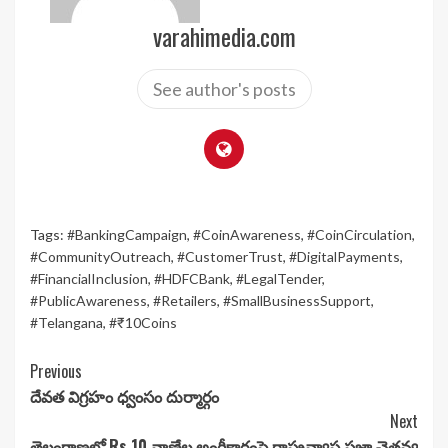
varahimedia.com
See author's posts
Tags:
#BankingCampaign
,
#CoinAwareness
,
#CoinCirculation
,
#CommunityOutreach
,
#CustomerTrust
,
#DigitalPayments
,
#FinancialInclusion
,
#HDFCBank
,
#LegalTender
,
#PublicAwareness
,
#Retailers
,
#SmallBusinessSupport
,
#Telangana
,
#₹10Coins
Continue
Previous
దేవత విగ్రహం ధ్వంసం దుర్మార్గం
Reading
Next
తెలంగాణలో Rs.10 నాణేల అంగీకారంపై రాష్ట్రవ్యాప్త ప్రజా చైతన్య