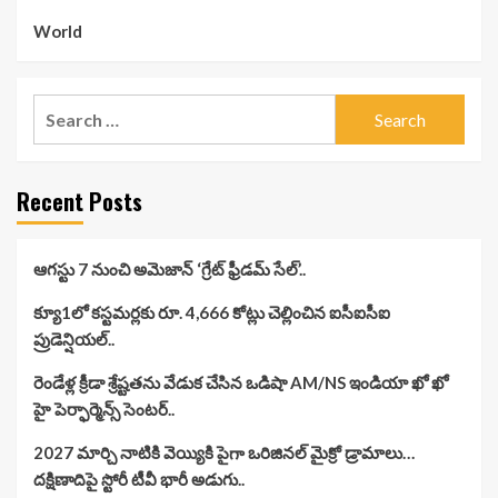
World
Search
for:
Recent Posts
ఆగస్టు 7 నుంచి అమెజాన్ ‘గ్రేట్ ఫ్రీడమ్ సేల్’..
క్యూ1లో కస్టమర్లకు రూ. 4,666 కోట్లు చెల్లించిన ఐసీఐసీఐ
ప్రుడెన్షియల్..
రెండేళ్ల క్రీడా శ్రేష్టతను వేడుక చేసిన ఒడిషా AM/NS ఇండియా ఖో ఖో
హై పెర్ఫార్మెన్స్ సెంటర్..
2027 మార్చి నాటికి వెయ్యికి పైగా ఒరిజినల్ మైక్రో డ్రామాలు…
దక్షిణాదిపై స్టోరీ టీవీ భారీ అడుగు..