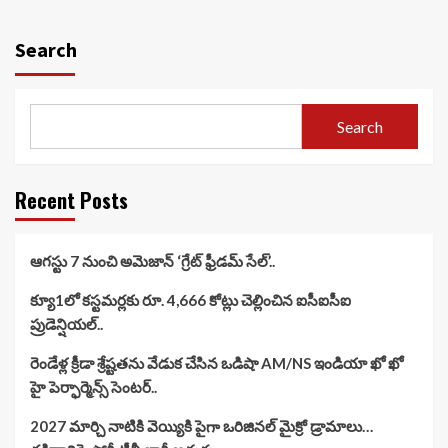
Search
Search
Recent Posts
ఆగస్టు 7 నుంచి అమెజాన్ ‘గ్రేట్ ఫ్రీడమ్ సేల్’..
క్యూ1లో కస్టమర్లకు రూ. 4,666 కోట్లు చెల్లించిన ఐసీఐసీఐ
ప్రుడెన్షియల్..
రెండేళ్ల క్రీడా శ్రేష్టతను వేడుక చేసిన ఒడిషా AM/NS ఇండియా ఖో ఖో
హై పెర్ఫార్మెన్స్ సెంటర్..
2027 మార్చి నాటికి వెయ్యికి పైగా ఒరిజినల్ మైక్రో డ్రామాలు…