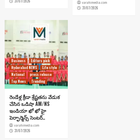
31/07/2026
varahimedia.com
31/07/2026
Business
Editors pick
Hyderabad NEWS
Life style
National
press release
Top News
Trending
రెండేళ్ల క్రీడా శ్రేష్టతను వేడుక
చేసిన ఒడిషా AM/NS
ఇండియా ఖో ఖో హై
పెర్ఫార్మెన్స్ సెంటర్..
varahimedia.com
31/07/2026