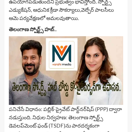
ఉపయోగపడుతుందని ప్రభుత్వం భావిస్తోంది. స్పోర్ట్స్
ఎడ్యుకేషన్, ఆధునిక క్రీడా సౌకర్యాలు,వెల్ఫేర్ పాలసీలు
ఆమె పర్యవేక్షణలో అమలవుతాయి.
తెలంగాణ స్పోర్ట్స్ హబ్..
పనిచేసే విధానం: పబ్లిక్-ప్రైవేట్ పార్ట్‌నర్‌షిప్ (PPP) ద్వారా
నడుస్తుంది. నిధుల నిర్వహణ: తెలంగాణ స్పోర్ట్స్
డెవలప్‌మెంట్ ఫండ్ (TSDF)ను పారదర్శకంగా