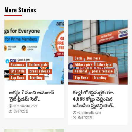
More Stories
Bank
Business
Business
Editors pick
Editors pick
Life style
Life style
press release
National
press release
Top News
Trending
Top News
Trending
ఆగస్టు 7 నుంచి అమెజాన్
క్యూ1లో కస్టమర్లకు రూ.
‘గ్రేట్ ఫ్రీడమ్ సేల్’..
4,666 కోట్లు చెల్లించిన
ఐసీఐసీఐ ప్రుడెన్షియల్..
varahimedia.com
31/07/2026
varahimedia.com
31/07/2026