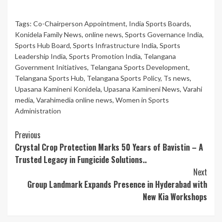
Tags:
Co-Chairperson Appointment
,
India Sports Boards
,
Konidela Family News
,
online news
,
Sports Governance India
,
Sports Hub Board
,
Sports Infrastructure India
,
Sports
Leadership India
,
Sports Promotion India
,
Telangana
Government Initiatives
,
Telangana Sports Development
,
Telangana Sports Hub
,
Telangana Sports Policy
,
Ts news
,
Upasana Kamineni Konidela
,
Upasana Kamineni News
,
Varahi
media
,
Varahimedia online news
,
Women in Sports
Administration
Continue
Previous
Crystal Crop Protection Marks 50 Years of Bavistin – A
Reading
Trusted Legacy in Fungicide Solutions..
Next
Group Landmark Expands Presence in Hyderabad with
New Kia Workshops