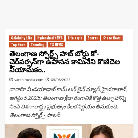
Celebrity Life
Hyderabad NEWS
Life style
Sports
State News
Top News
Trending
TS NEWS
తెలంగాణ స్పోర్ట్స్ హబ్ బోర్డు కో-
చైర్‌పర్సన్‌గా ఉపాసన కామినేని కొణిదెల
నియామకం..
varahimedia.com
05/08/2025
వారాహి మీడియాడాట్ కామ్ ఆన్ లైన్ న్యూస్,హైదరాబాద్,
ఆగస్టు 5,2025: తెలంగాణ క్రీడా రంగానికి కొత్త ఉత్సాహాన్ని
నింపే దిశగా రాష్ట్ర ప్రభుత్వం కీలక నిర్ణయం తీసుకుంది.
తెలంగాణ స్పోర్ట్స్ పాలసీ