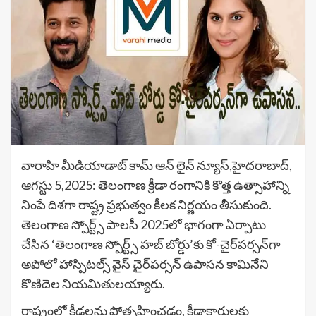
వారాహి మీడియాడాట్ కామ్ ఆన్ లైన్ న్యూస్,హైదరాబాద్,
ఆగస్టు 5,2025: తెలంగాణ క్రీడా రంగానికి కొత్త ఉత్సాహాన్ని
నింపే దిశగా రాష్ట్ర ప్రభుత్వం కీలక నిర్ణయం తీసుకుంది.
తెలంగాణ స్పోర్ట్స్ పాలసీ 2025లో భాగంగా ఏర్పాటు
చేసిన ‘తెలంగాణ స్పోర్ట్స్ హబ్ బోర్డు’కు కో-చైర్‌పర్సన్‌గా
అపోలో హాస్పిటల్స్ వైస్ చైర్‌పర్సన్ ఉపాసన కామినేని
కొణిదెల నియమితులయ్యారు.
రాష్ట్రంలో క్రీడలను ప్రోత్సహించడం, క్రీడాకారులకు