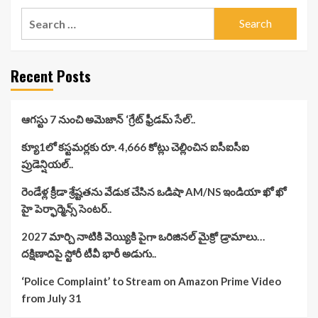
Search
for:
Recent Posts
ఆగస్టు 7 నుంచి అమెజాన్ ‘గ్రేట్ ఫ్రీడమ్ సేల్’..
క్యూ1లో కస్టమర్లకు రూ. 4,666 కోట్లు చెల్లించిన ఐసీఐసీఐ
ప్రుడెన్షియల్..
రెండేళ్ల క్రీడా శ్రేష్టతను వేడుక చేసిన ఒడిషా AM/NS ఇండియా ఖో ఖో
హై పెర్ఫార్మెన్స్ సెంటర్..
2027 మార్చి నాటికి వెయ్యికి పైగా ఒరిజినల్ మైక్రో డ్రామాలు…
దక్షిణాదిపై స్టోరీ టీవీ భారీ అడుగు..
‘Police Complaint’ to Stream on Amazon Prime Video
from July 31