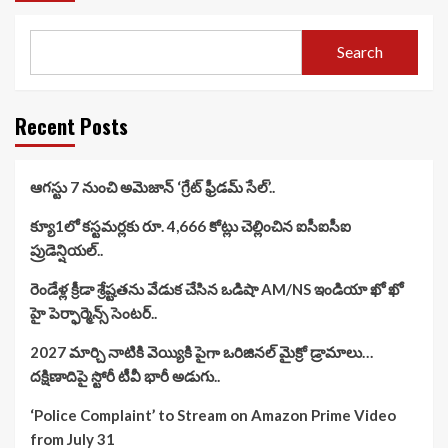
Search
Recent Posts
ఆగస్టు 7 నుంచి అమెజాన్ ‘గ్రేట్ ఫ్రీడమ్ సేల్’..
క్యూ1లో కస్టమర్లకు రూ. 4,666 కోట్లు చెల్లించిన ఐసీఐసీఐ
ప్రుడెన్షియల్..
రెండేళ్ల క్రీడా శ్రేష్టతను వేడుక చేసిన ఒడిషా AM/NS ఇండియా ఖో ఖో
హై పెర్ఫార్మెన్స్ సెంటర్..
2027 మార్చి నాటికి వెయ్యికి పైగా ఒరిజినల్ మైక్రో డ్రామాలు…
దక్షిణాదిపై స్టోరీ టీవీ భారీ అడుగు..
‘Police Complaint’ to Stream on Amazon Prime Video
from July 31