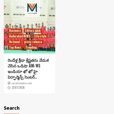
Business
Editors pick
Hyderabad NEWS
Life style
National
press release
Top News
Trending
రెండేళ్ల క్రీడా శ్రేష్టతను వేడుక
చేసిన ఒడిషా AM/NS
ఇండియా ఖో ఖో హై
పెర్ఫార్మెన్స్ సెంటర్..
varahimedia.com
31/07/2026
Search