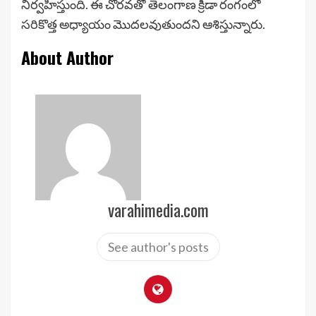
నిర్వహిస్తుంది. ఈ చొరవతో తెలంగాణ క్రీడా రంగంలో
సరికొత్త అధ్యాయం మొదలవుతుందని ఆశిస్తున్నారు.
About Author
varahimedia.com
See author's posts