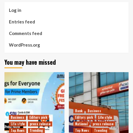
Log in
Entries feed
Comments feed
WordPress.org
You may have missed
Bank
Business
Business
Editors pick
Editors pick
Life style
Life style
press release
National
press release
Top News
Trending
Top News
Trending