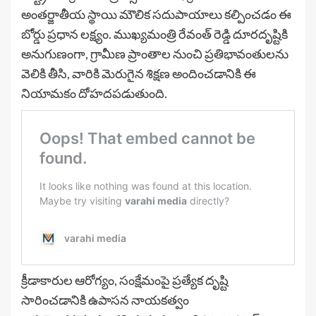
అంతర్జాతీయ స్థాయి మౌలిక సదుపాయాలు కల్పించడం ఈ
బోర్డు ప్రధాన లక్ష్యం. ముఖ్యమంత్రి రేవంత్ రెడ్డి దూరదృష్టికి
అనుగుణంగా, గ్రామీణ ప్రాంతాల నుంచి ప్రతిభావంతులను
వెలికి తీసి, వారికి మెరుగైన శిక్షణ అందించడానికి ఈ
నియామకం దోహదపడుతుంది.
క్రీడాకారుల ఆరోగ్యం, సంక్షేమంపై ప్రత్యేక దృష్టి
సారించడానికి ఉపాసన నాయకత్వం