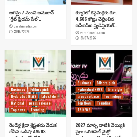
ఆగస్టు 7 నుంచి అమెజాన్
క్యూ1లో కస్టమర్లకు రూ.
‘గ్రేట్ ఫ్రీడమ్ సేల్’..
4,666 కోట్లు చెల్లించిన
ఐసీఐసీఐ ప్రుడెన్షియల్..
varahimedia.com
31/07/2026
varahimedia.com
31/07/2026
Business
Editors pick
Business
Editors pick
Hyderabad NEWS
Life style
Hyderabad NEWS
Life style
press release
Technology
National
press release
Top News
Trending
Top News
Trending
TS NEWS
రెండేళ్ల క్రీడా శ్రేష్టతను వేడుక
2027 మార్చి నాటికి వెయ్యికి
చేసిన ఒడిషా AM/NS
పైగా ఒరిజినల్ మైక్రో