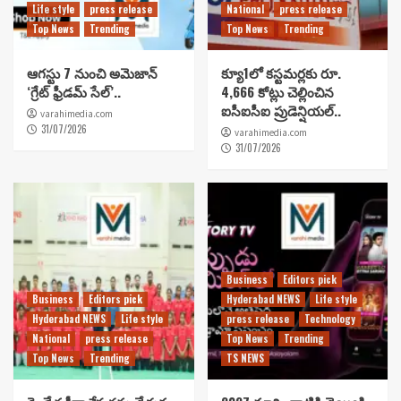
Life style
press release
National
press release
Top News
Trending
Top News
Trending
ఆగస్టు 7 నుంచి అమెజాన్
క్యూ1లో కస్టమర్లకు రూ.
‘గ్రేట్ ఫ్రీడమ్ సేల్’..
4,666 కోట్లు చెల్లించిన
ఐసీఐసీఐ ప్రుడెన్షియల్..
varahimedia.com
31/07/2026
varahimedia.com
31/07/2026
Business
Editors pick
Business
Editors pick
Hyderabad NEWS
Life style
Hyderabad NEWS
Life style
press release
Technology
National
press release
Top News
Trending
Top News
Trending
TS NEWS