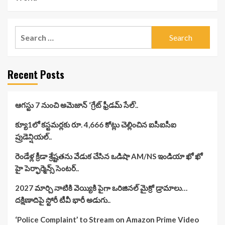
Search
for:
Recent Posts
ఆగస్టు 7 నుంచి అమెజాన్ ‘గ్రేట్ ఫ్రీడమ్ సేల్’..
క్యూ1లో కస్టమర్లకు రూ. 4,666 కోట్లు చెల్లించిన ఐసీఐసీఐ
ప్రుడెన్షియల్..
రెండేళ్ల క్రీడా శ్రేష్టతను వేడుక చేసిన ఒడిషా AM/NS ఇండియా ఖో ఖో
హై పెర్ఫార్మెన్స్ సెంటర్..
2027 మార్చి నాటికి వెయ్యికి పైగా ఒరిజినల్ మైక్రో డ్రామాలు…
దక్షిణాదిపై స్టోరీ టీవీ భారీ అడుగు..
‘Police Complaint’ to Stream on Amazon Prime Video