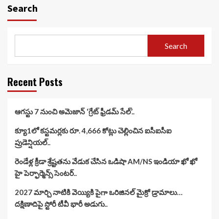
Search
Search
Recent Posts
ఆగస్టు 7 నుంచి అమెజాన్ ‘గ్రేట్ ఫ్రీడమ్ సేల్’..
క్యూ1లో కస్టమర్లకు రూ. 4,666 కోట్లు చెల్లించిన ఐసీఐసీఐ
ప్రుడెన్షియల్..
రెండేళ్ల క్రీడా శ్రేష్టతను వేడుక చేసిన ఒడిషా AM/NS ఇండియా ఖో ఖో
హై పెర్ఫార్మెన్స్ సెంటర్..
2027 మార్చి నాటికి వెయ్యికి పైగా ఒరిజినల్ మైక్రో డ్రామాలు…
దక్షిణాదిపై స్టోరీ టీవీ భారీ అడుగు..