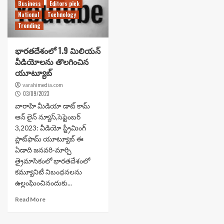
Business
Editors pick
National
Technology
Trending
భారతదేశంలో 1.9 మిలియన్
వీడియోలను తొలగించిన
యూట్యూబ్
varahimedia.com
03/09/2023
వారాహి మీడియా డాట్ కామ్
ఆన్ లైన్ న్యూస్,సెప్టెంబర్
3,2023: వీడియో స్ట్రీమింగ్
ప్లాట్‌ఫామ్ యూట్యూబ్ ఈ
ఏడాది జనవరి-మార్చి
త్రైమాసికంలో భారతదేశంలో
కమ్యూనిటీ నిబంధనలను
ఉల్లంఘించినందుకు...
Read More