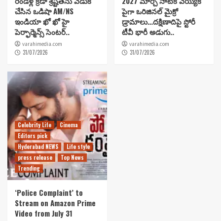
రెండేళ్ల క్రీడా శ్రేష్టతను వేడుక
2027 మార్చి నాటికి వెయ్యికి
చేసిన ఒడిషా AM/NS
పైగా ఒరిజినల్ మైక్రో
ఇండియా ఖో ఖో హై
డ్రామాలు…దక్షిణాదిపై స్టోరీ
పెర్ఫార్మెన్స్ సెంటర్..
టీవీ భారీ అడుగు..
varahimedia.com
varahimedia.com
31/07/2026
31/07/2026
Celebrity Life
Cinema
Editors pick
Hyderabad NEWS
Life style
press release
Top News
Trending
‘Police Complaint’ to
Stream on Amazon Prime
Video from July 31