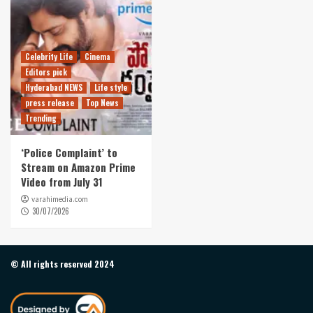
Celebrity Life
Cinema
Editors pick
Hyderabad NEWS
Life style
press release
Top News
Trending
‘Police Complaint’ to
Stream on Amazon Prime
Video from July 31
varahimedia.com
30/07/2026
© All rights reserved 2024