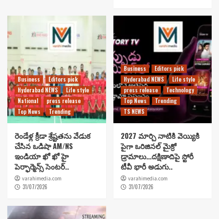
Business
Editors pick
Business
Editors pick
Hyderabad NEWS
Life style
Hyderabad NEWS
Life style
press release
Technology
National
press release
Top News
Trending
Top News
Trending
TS NEWS
రెండేళ్ల క్రీడా శ్రేష్టతను వేడుక
2027 మార్చి నాటికి వెయ్యికి
చేసిన ఒడిషా AM/NS
పైగా ఒరిజినల్ మైక్రో
ఇండియా ఖో ఖో హై
డ్రామాలు…దక్షిణాదిపై స్టోరీ
పెర్ఫార్మెన్స్ సెంటర్..
టీవీ భారీ అడుగు..
varahimedia.com
varahimedia.com
31/07/2026
31/07/2026