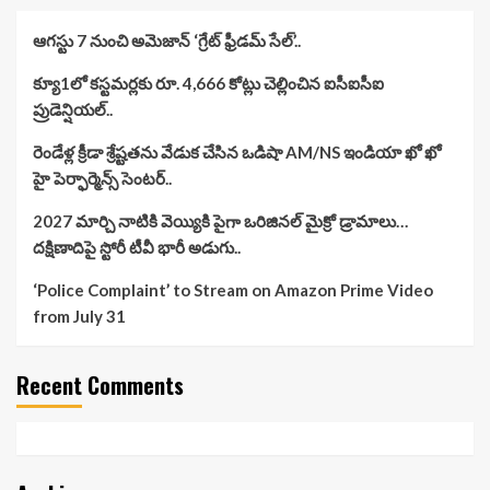
ఆగస్టు 7 నుంచి అమెజాన్ ‘గ్రేట్ ఫ్రీడమ్ సేల్’..
క్యూ1లో కస్టమర్లకు రూ. 4,666 కోట్లు చెల్లించిన ఐసీఐసీఐ
ప్రుడెన్షియల్..
రెండేళ్ల క్రీడా శ్రేష్టతను వేడుక చేసిన ఒడిషా AM/NS ఇండియా ఖో ఖో
హై పెర్ఫార్మెన్స్ సెంటర్..
2027 మార్చి నాటికి వెయ్యికి పైగా ఒరిజినల్ మైక్రో డ్రామాలు…
దక్షిణాదిపై స్టోరీ టీవీ భారీ అడుగు..
‘Police Complaint’ to Stream on Amazon Prime Video
from July 31
Recent Comments