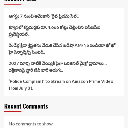
ఆగస్టు 7 నుంచి అమెజాన్ ‘గ్రేట్ ఫ్రీడమ్ సేల్’..
క్యూ1లో కస్టమర్లకు రూ. 4,666 కోట్లు చెల్లించిన ఐసీఐసీఐ
ప్రుడెన్షియల్..
రెండేళ్ల క్రీడా శ్రేష్టతను వేడుక చేసిన ఒడిషా AM/NS ఇండియా ఖో ఖో
హై పెర్ఫార్మెన్స్ సెంటర్..
2027 మార్చి నాటికి వెయ్యికి పైగా ఒరిజినల్ మైక్రో డ్రామాలు…
దక్షిణాదిపై స్టోరీ టీవీ భారీ అడుగు..
‘Police Complaint’ to Stream on Amazon Prime Video
from July 31
Recent Comments
No comments to show.