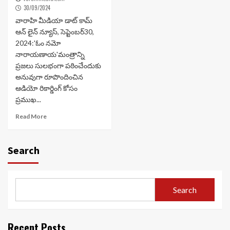
30/09/2024
వారాహి మీడియా డాట్ కామ్
ఆన్ లైన్ న్యూస్, సెప్టెంబర్30,
2024:'ఓం నమో
నారాయణాయ'మంత్రాన్ని
ప్రజలు సులభంగా పఠించేందుకు
అనువుగా రూపొందించిన
ఆడియో రికార్డింగ్ కోసం
ప్రముఖ...
Read More
Search
Search
Recent Posts