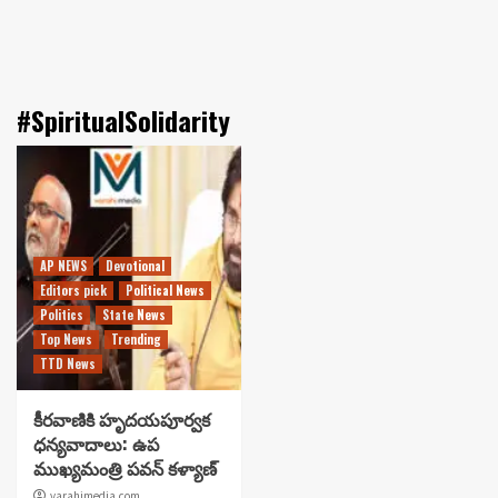
#SpiritualSolidarity
AP NEWS
Devotional
Editors pick
Political News
Politics
State News
Top News
Trending
TTD News
కీరవాణికి హృదయపూర్వక
ధన్యవాదాలు: ఉప
ముఖ్యమంత్రి పవన్ కళ్యాణ్
varahimedia.com