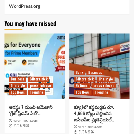
WordPress.org
You may have missed
Bank
Business
Business
Editors pick
Editors pick
Life style
Life style
press release
National
press release
Top News
Trending
Top News
Trending
ఆగస్టు 7 నుంచి అమెజాన్
క్యూ1లో కస్టమర్లకు రూ.
‘గ్రేట్ ఫ్రీడమ్ సేల్’..
4,666 కోట్లు చెల్లించిన
ఐసీఐసీఐ ప్రుడెన్షియల్..
varahimedia.com
31/07/2026
varahimedia.com
31/07/2026