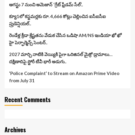
ఆగస్టు 7 నుంచి అమెజాన్ ‘గ్రేట్ ఫ్రీడమ్ సేల్’..
క్యూ1లో కస్టమర్లకు రూ. 4,666 కోట్లు చెల్లించిన ఐసీఐసీఐ
ప్రుడెన్షియల్..
రెండేళ్ల క్రీడా శ్రేష్టతను వేడుక చేసిన ఒడిషా AM/NS ఇండియా ఖో ఖో
హై పెర్ఫార్మెన్స్ సెంటర్..
2027 మార్చి నాటికి వెయ్యికి పైగా ఒరిజినల్ మైక్రో డ్రామాలు…
దక్షిణాదిపై స్టోరీ టీవీ భారీ అడుగు..
‘Police Complaint’ to Stream on Amazon Prime Video
from July 31
Recent Comments
Archives