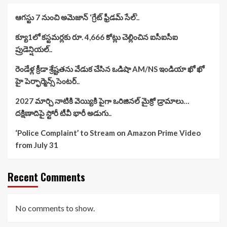
ఆగస్టు 7 నుంచి అమెజాన్ ‘గ్రేట్ ఫ్రీడమ్ సేల్’..
క్యూ1లో కస్టమర్లకు రూ. 4,666 కోట్లు చెల్లించిన ఐసీఐసీఐ
ప్రుడెన్షియల్..
రెండేళ్ల క్రీడా శ్రేష్టతను వేడుక చేసిన ఒడిషా AM/NS ఇండియా ఖో ఖో
హై పెర్ఫార్మెన్స్ సెంటర్..
2027 మార్చి నాటికి వెయ్యికి పైగా ఒరిజినల్ మైక్రో డ్రామాలు…
దక్షిణాదిపై స్టోరీ టీవీ భారీ అడుగు..
‘Police Complaint’ to Stream on Amazon Prime Video
from July 31
Recent Comments
No comments to show.