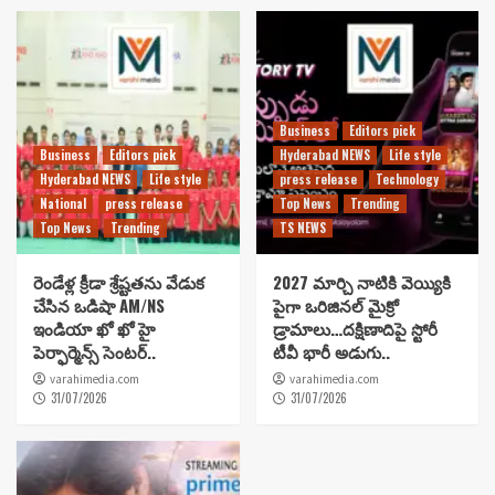
Business
Editors pick
Business
Editors pick
Hyderabad NEWS
Life style
Hyderabad NEWS
Life style
press release
Technology
National
press release
Top News
Trending
Top News
Trending
TS NEWS
రెండేళ్ల క్రీడా శ్రేష్టతను వేడుక
2027 మార్చి నాటికి వెయ్యికి
చేసిన ఒడిషా AM/NS
పైగా ఒరిజినల్ మైక్రో
ఇండియా ఖో ఖో హై
డ్రామాలు…దక్షిణాదిపై స్టోరీ
పెర్ఫార్మెన్స్ సెంటర్..
టీవీ భారీ అడుగు..
varahimedia.com
varahimedia.com
31/07/2026
31/07/2026