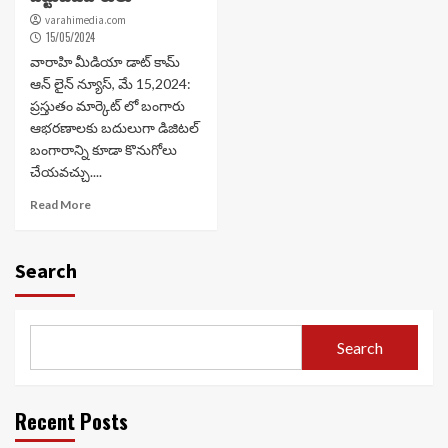
varahimedia.com
15/05/2024
వారాహి మీడియా డాట్ కామ్
ఆన్ లైన్ న్యూస్, మే 15,2024:
ప్రస్తుతం మార్కెట్ లో బంగారు
ఆభరణాలకు బదులుగా డిజిటల్
బంగారాన్ని కూడా కొనుగోలు
చేయవచ్చు....
Read More
Search
Search
Recent Posts