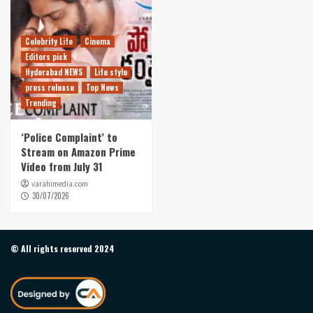
Celebrity Life
Cinema
Editors pick
Hyderabad NEWS
Life style
press release
Top News
Trending
‘Police Complaint’ to
Stream on Amazon Prime
Video from July 31
varahimedia.com
30/07/2026
© All rights reserved 2024