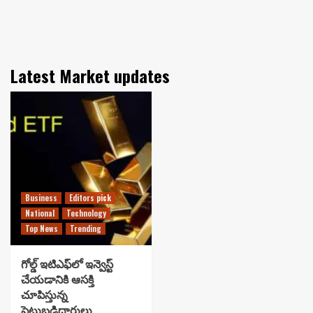
Latest Market updates
Business
Editors pick
National
Technology
Top News
Trending
గోల్డ్ ఇటిఎఫ్‌లో ఇన్వెస్ట్
చేయడానికి ఆసక్తి
చూపిస్తున్న
పెట్టుబడిదారులు