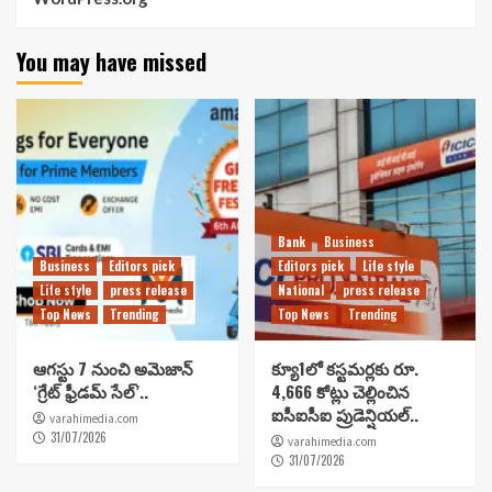
You may have missed
Bank
Business
Business
Editors pick
Editors pick
Life style
Life style
press release
National
press release
Top News
Trending
Top News
Trending
ఆగస్టు 7 నుంచి అమెజాన్
క్యూ1లో కస్టమర్లకు రూ.
‘గ్రేట్ ఫ్రీడమ్ సేల్’..
4,666 కోట్లు చెల్లించిన
ఐసీఐసీఐ ప్రుడెన్షియల్..
varahimedia.com
31/07/2026
varahimedia.com
31/07/2026