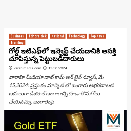
Business
Editors pick
National
Technology
Top News
Trending
గోల్డ్ ఇటిఎఫ్‌లో ఇన్వెస్ట్ చేయడానికి ఆసక్తి
చూపిస్తున్న పెట్టుబడిదారులు
varahimedia.com
15/05/2024
వారాహి మీడియా డాట్ కామ్ ఆన్ లైన్ న్యూస్, మే
15,2024: ప్రస్తుతం మార్కెట్ లో బంగారు ఆభరణాలకు
బదులుగా డిజిటల్ బంగారాన్ని కూడా కొనుగోలు
చేయవచ్చు. బంగారంపై