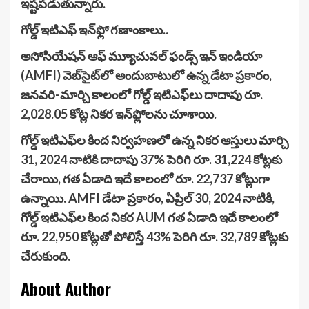
ఇష్టపడుతున్నారు.
గోల్డ్ ఇటిఎఫ్ ఇన్‌ఫ్లో గణాంకాలు..
అసోసియేషన్ ఆఫ్ మ్యూచువల్ ఫండ్స్ ఇన్ ఇండియా
(AMFI) వెబ్‌సైట్‌లో అందుబాటులో ఉన్న డేటా ప్రకారం,
జనవరి-మార్చి కాలంలో గోల్డ్ ఇటిఎఫ్‌లు దాదాపు రూ.
2,028.05 కోట్ల నికర ఇన్‌ఫ్లోలను చూశాయి.
గోల్డ్ ఇటిఎఫ్‌ల కింద నిర్వహణలో ఉన్న నికర ఆస్తులు మార్చి
31, 2024 నాటికి దాదాపు 37% పెరిగి రూ. 31,224 కోట్లకు
చేరాయి, గత ఏడాది ఇదే కాలంలో రూ. 22,737 కోట్లుగా
ఉన్నాయి.
AMFI డేటా ప్రకారం, ఏప్రిల్ 30, 2024 నాటికి,
గోల్డ్ ఇటిఎఫ్‌ల కింద నికర AUM గత ఏడాది ఇదే కాలంలో
రూ. 22,950 కోట్లతో పోలిస్తే 43% పెరిగి రూ. 32,789 కోట్లకు
చేరుకుంది.
About Author