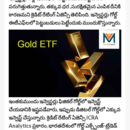
పరుగెత్తుతున్నారు, తక్కువ ధర ,సురక్షితమైన ఎంపిక దీనికి
కారణమని క్రెడిట్ రేటింగ్ ఏజెన్సీ తెలిపింది. ఇన్వెస్టర్లు గోల్డ్
ఈటీఎఫ్‌లలో పెట్టుబడులు పెట్టేందుకు ముందుకొస్తున్నారు.
ఇంతకుముందు ఇన్వెస్టర్లు ఫిజికల్ గోల్డ్‌లో ఇన్వెస్ట్
చేయడానికి ఇష్టపడేవారు, ఇప్పుడు డిజిటల్ గోల్డ్‌లో ఎక్కువ
ఇన్వెస్ట్ చేస్తున్నారు. క్రెడిట్ రేటింగ్ ఏజెన్సీ ICRA
Analytics ప్రకారం, భారతదేశంలో గోల్డ్ ఎక్స్ఛేంజ్-ట్రేడెడ్