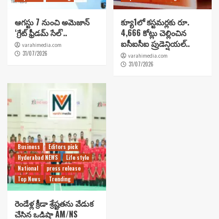
ఆగస్టు 7 నుంచి అమెజాన్
క్యూ1లో కస్టమర్లకు రూ.
‘గ్రేట్ ఫ్రీడమ్ సేల్’..
4,666 కోట్లు చెల్లించిన
ఐసీఐసీఐ ప్రుడెన్షియల్..
varahimedia.com
31/07/2026
varahimedia.com
31/07/2026
Business
Editors pick
Hyderabad NEWS
Life style
National
press release
Top News
Trending
రెండేళ్ల క్రీడా శ్రేష్టతను వేడుక
చేసిన ఒడిషా AM/NS