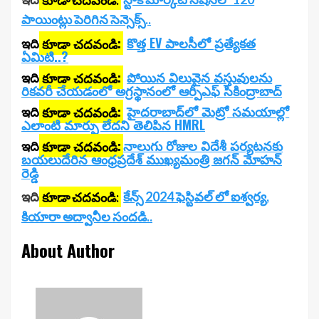
పాయింట్లు పెరిగిన సెన్సెక్స్..
ఇది
కూడా చదవండి:
కొత్త EV పాలసీలో ప్రత్యేకత
ఏమిటి.
.?
ఇది
కూడా చదవండి:
పోయిన విలువైన వస్తువులను
రికవరీ చేయడంలో అగ్రస్థానంలో ఆర్పీఎఫ్ సికింద్రాబాద్
ఇది
కూడా చదవండి:
హైదరాబాద్‌లో మెట్రో సమయాల్లో
ఎలాంటి మార్పు లేదని తెలిపిన HMRL
ఇది
కూడా చదవండి:
నాలుగు రోజుల విదేశీ పర్యటనకు
బయలుదేరిన ఆంధ్రప్రదేశ్ ముఖ్యమంత్రి జగన్ మోహన్
రెడ్డి
ఇది
కూడా చదవండి:
కేన్స్ 2024 ఫెస్టివల్ లో ఐశ్వర్య,
కియారా అద్వానీల సందడి..
About Author