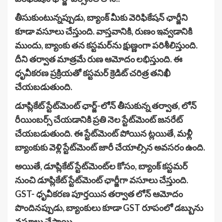
తీసుకుంటున్నప్పుడు, బ్యాంక్ మీకు వెరిఫికేషన్ ఛార్జీని
కూడా వసూలు చేస్తుంది. వాస్తవానికి, రుణం ఇవ్వడానికి
ముందు, బ్యాంకు తన కస్టమర్‌ను క్షుణ్ణంగా పరిశీలిస్తుంది.
దీని తర్వాత మాత్రమే రుణ ఆమోదం లభిస్తుంది. ఈ
ధృవీకరణ ప్రక్రియతో కస్టమర్ క్రెడిట్ చరిత్ర తనిఖీ
చేయబడుతుంది.
డూప్లికేట్ స్టేట్‌మెంట్ ఛార్జ్-లోన్ తీసుకున్న తర్వాత, లోన్
రీయింబర్స్ చేయడానికి ప్రతి నెల స్టేట్‌మెంట్ జనరేట్
చేయబడుతుంది. ఈ స్టేట్‌మెంట్ పోయిన ట్లయితే, మళ్లీ
బ్యాంకుకు వెళ్లి స్టేట్‌మెంట్ జారీ చేయాల్సిన అవసరం ఉంది.
అయితే, డూప్లికేట్ స్టేట్‌మెంట్‌ల కోసం, బ్యాంక్ కస్టమర్
నుంచి డూప్లికేట్ స్టేట్‌మెంట్ ఛార్జీగా వసూలు చేస్తుంది.
GST- ధృవీకరణ పూర్తయిన తర్వాత లోన్ ఆమోదం
పొందినప్పుడు, బ్యాంకులు కూడా GST రూపంలో డబ్బును
వసూలు చేస్తాయి.