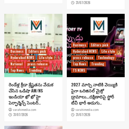
31/07/2026
Business
Editors pick
Business
Editors pick
Hyderabad NEWS
Life style
Hyderabad NEWS
Life style
press release
Technology
National
press release
Top News
Trending
Top News
Trending
TS NEWS
రెండేళ్ల క్రీడా శ్రేష్టతను వేడుక
2027 మార్చి నాటికి వెయ్యికి
చేసిన ఒడిషా AM/NS
పైగా ఒరిజినల్ మైక్రో
ఇండియా ఖో ఖో హై
డ్రామాలు…దక్షిణాదిపై స్టోరీ
పెర్ఫార్మెన్స్ సెంటర్..
టీవీ భారీ అడుగు..
varahimedia.com
varahimedia.com
31/07/2026
31/07/2026