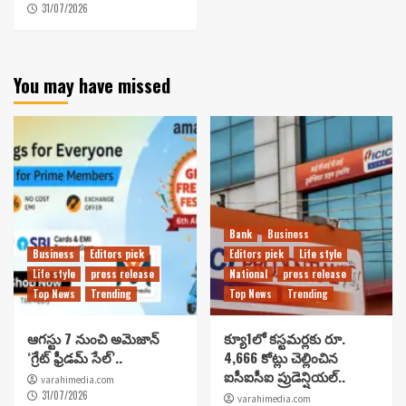
31/07/2026
You may have missed
Bank
Business
Business
Editors pick
Editors pick
Life style
Life style
press release
National
press release
Top News
Trending
Top News
Trending
ఆగస్టు 7 నుంచి అమెజాన్
క్యూ1లో కస్టమర్లకు రూ.
‘గ్రేట్ ఫ్రీడమ్ సేల్’..
4,666 కోట్లు చెల్లించిన
ఐసీఐసీఐ ప్రుడెన్షియల్..
varahimedia.com
31/07/2026
varahimedia.com