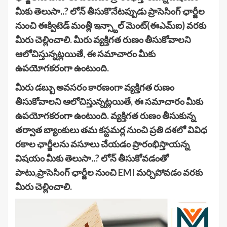
మీకు తెలుసా..? లోన్ తీసుకొనేటప్పుడు ప్రాసెసింగ్ ఛార్జీల
నుంచి ఈక్విటెడ్ మంత్లీ ఇన్స్టాల్ మెంట్(ఈఎమ్ఐ) వరకు
మీరు చెల్లించాలి. మీరు వ్యక్తిగత రుణం తీసుకోవాలని
ఆలోచిస్తున్నట్లయితే, ఈ సమాచారం మీకు
ఉపయోగకరంగా ఉంటుంది.
మీరు డబ్బు అవసరం కారణంగా వ్యక్తిగత రుణం
తీసుకోవాలని ఆలోచిస్తున్నట్లయితే, ఈ సమాచారం మీకు
ఉపయోగకరంగా ఉంటుంది. వ్యక్తిగత రుణం తీసుకున్న
తర్వాత బ్యాంకులు తమ కస్టమర్ల నుంచి ప్రతి దశలో వివిధ
రకాల ఛార్జీలను వసూలు చేయడం ప్రారంభిస్తాయన్న
విషయం మీకు తెలుసా..? లోన్ తీసుకోవడంతో
పాటు,ప్రాసెసింగ్ ఛార్జీల నుంచి EMI మర్చిపోవడం వరకు
మీరు చెల్లించాలి.