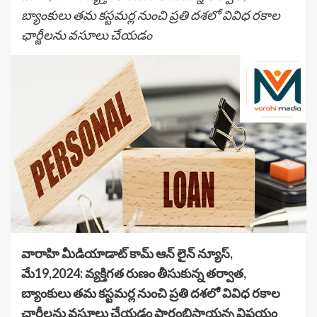
బ్యాంకులు తమ కస్టమర్ల నుంచి ప్రతి దశలో వివిధ రకాల
ఛార్జీలను వసూలు చేయడం
వారాహి మీడియాడాట్ కామ్ ఆన్ లైన్ న్యూస్,
మే19,2024: వ్యక్తిగత రుణం తీసుకున్న తర్వాత,
బ్యాంకులు తమ కస్టమర్ల నుంచి ప్రతి దశలో వివిధ రకాల
ఛార్జీలను వసూలు చేయడం ప్రారంభిస్తాయన్న విషయం