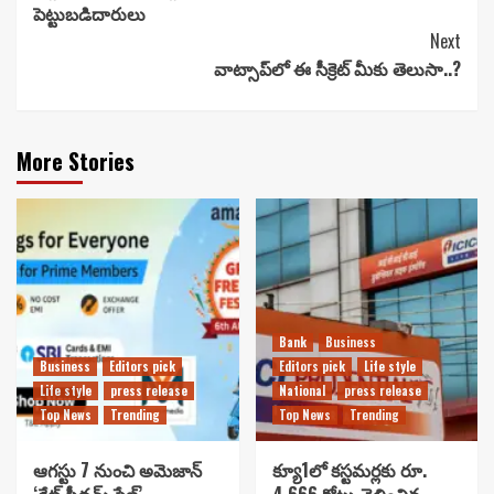
పెట్టుబడిదారులు
Next
వాట్సాప్‌లో ఈ సీక్రెట్ మీకు తెలుసా..?
More Stories
Bank
Business
Business
Editors pick
Editors pick
Life style
Life style
press release
National
press release
Top News
Trending
Top News
Trending
ఆగస్టు 7 నుంచి అమెజాన్
క్యూ1లో కస్టమర్లకు రూ.