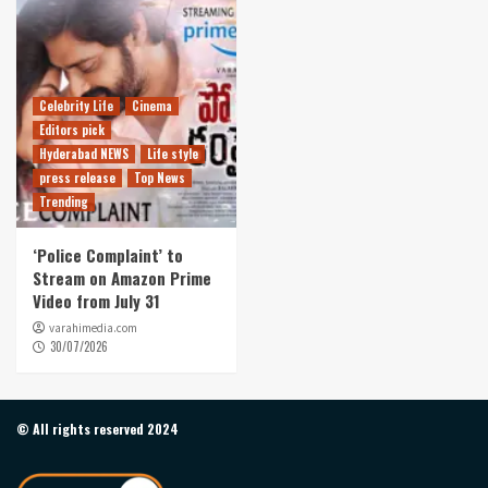
Celebrity Life
Cinema
Editors pick
Hyderabad NEWS
Life style
press release
Top News
Trending
‘Police Complaint’ to
Stream on Amazon Prime
Video from July 31
varahimedia.com
30/07/2026
© All rights reserved 2024