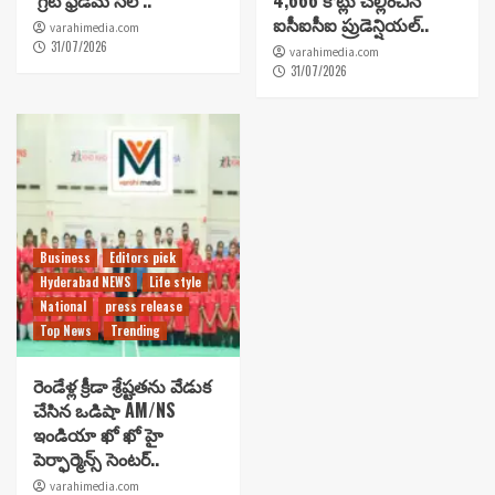
‘గ్రేట్ ఫ్రీడమ్ సేల్’..
4,666 కోట్లు చెల్లించిన
ఐసీఐసీఐ ప్రుడెన్షియల్..
varahimedia.com
31/07/2026
varahimedia.com
31/07/2026
Business
Editors pick
Hyderabad NEWS
Life style
National
press release
Top News
Trending
రెండేళ్ల క్రీడా శ్రేష్టతను వేడుక
చేసిన ఒడిషా AM/NS
ఇండియా ఖో ఖో హై
పెర్ఫార్మెన్స్ సెంటర్..
varahimedia.com