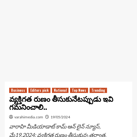
Business
Editors pick
National
Top News
Trending
వ్యక్తిగత రుణం తీసుకునేటప్పుడు ఇవి
గమనించాలి..
varahimedia.com
19/05/2024
వారాహి మీడియాడాట్ కామ్ ఆన్ లైన్ న్యూస్,
మే19,2024: వ్యక్తిగత రుణం తీసుకున్న తర్వాత,