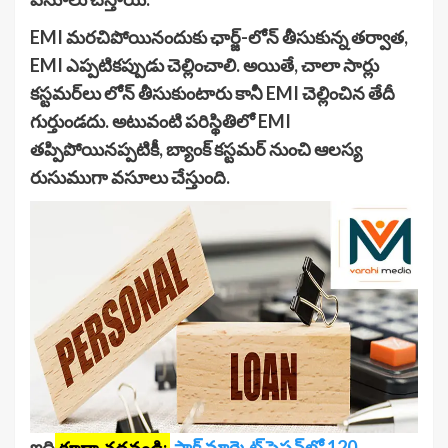
EMI మరచిపోయినందుకు ఛార్జ్-లోన్ తీసుకున్న తర్వాత,
EMI ఎప్పటికప్పుడు చెల్లించాలి. అయితే, చాలా సార్లు
కస్టమర్‌లు లోన్ తీసుకుంటారు కానీ EMI చెల్లించిన తేదీ
గుర్తుండదు. అటువంటి పరిస్థితిలో EMI
తప్పిపోయినప్పటికీ, బ్యాంక్ కస్టమర్ నుంచి ఆలస్య
రుసుముగా వసూలు చేస్తుంది.
ఇది
కూడా చదవండి:
స్టాక్ మార్కెట్ సెషన్‌లో 120