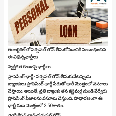
ఈ ఆర్టికల్‌లో పర్సనల్ లోన్ తీసుకోవడానికి సంబంధించిన
ఈ విభిన్నఛార్జీలు
వ్యక్తిగత రుణంపై ఛార్జీలు..
ప్రాసెసింగ్ ఛార్జీ- పర్సనల్ లోన్ తీసుకునేటప్పుడు
బ్యాంకులు ప్రాసెసింగ్ ఛార్జీ పేరుతో భారీ మొత్తంలో వసూలు
చేస్తాయి. అయితే, ప్రతి బ్యాంకు తన కస్టమర్ల నుండి వేర్వేరు
ప్రాసెసింగ్ ఫీజులను వసూలు చేస్తుంది. సాధారణంగా ఈ
ఛార్జీ రుణ మొత్తంలో 2.50శాతం.
వెరిఫికేషన్ ఛార్జ్-పర్సనల్ లోన్..