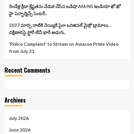
రెండేళ్ల క్రీడా శ్రేష్టతను వేడుక చేసిన ఒడిషా AM/NS ఇండియా ఖో ఖో
హై పెర్ఫార్మెన్స్ సెంటర్..
2027 మార్చి నాటికి వెయ్యికి పైగా ఒరిజినల్ మైక్రో డ్రామాలు…
దక్షిణాదిపై స్టోరీ టీవీ భారీ అడుగు..
‘Police Complaint’ to Stream on Amazon Prime Video
from July 31
Recent Comments
Archives
July 2026
June 2026