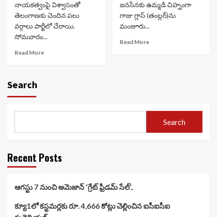
నాయకత్వంపై విశ్వాసంతో
జనసేనకు ఉమ్మడి చిహ్నంగా
తెలంగాణకు చెందిన పలు
గాజు గ్లాస్ (తంబ్లర్‌)ను
వర్గాలు పార్టీలో చేరాయి.
మంజూరు...
సోమవారం...
Read More
Read More
Search
Search
Recent Posts
ఆగస్టు 7 నుంచి అమెజాన్ ‘గ్రేట్ ఫ్రీడమ్ సేల్’..
క్యూ1లో కస్టమర్లకు రూ. 4,666 కోట్లు చెల్లించిన ఐసీఐసీఐ