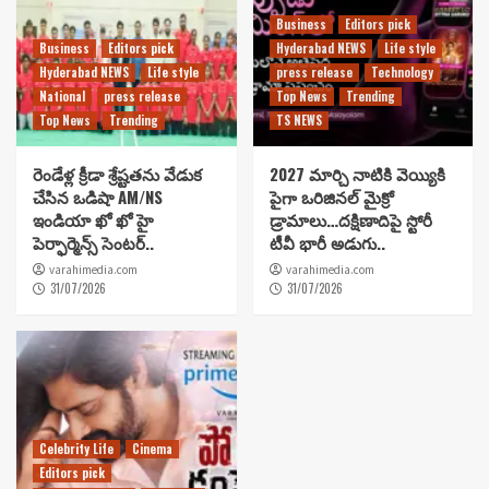
Business
Editors pick
Business
Editors pick
Hyderabad NEWS
Life style
Hyderabad NEWS
Life style
press release
Technology
National
press release
Top News
Trending
Top News
Trending
TS NEWS
రెండేళ్ల క్రీడా శ్రేష్టతను వేడుక
2027 మార్చి నాటికి వెయ్యికి
చేసిన ఒడిషా AM/NS
పైగా ఒరిజినల్ మైక్రో
ఇండియా ఖో ఖో హై
డ్రామాలు…దక్షిణాదిపై స్టోరీ
పెర్ఫార్మెన్స్ సెంటర్..
టీవీ భారీ అడుగు..
varahimedia.com
varahimedia.com
31/07/2026
31/07/2026
Celebrity Life
Cinema
Editors pick