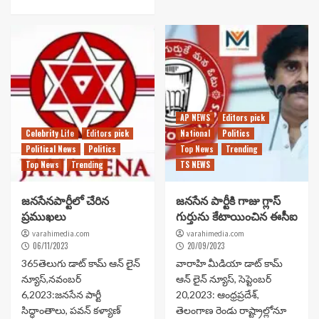
AP NEWS
Editors pick
Celebrity Life
Editors pick
National
Politics
Political News
Politics
Top News
Trending
Top News
Trending
TS NEWS
జనసేనపార్టీలో చేరిన
జనసేన పార్టీకి గాజు గ్లాస్
ప్రముఖలు
గుర్తును కేటాయించిన ఈసీఐ
varahimedia.com
varahimedia.com
06/11/2023
20/09/2023
365తెలుగు డాట్ కామ్ ఆన్ లైన్
వారాహి మీడియా డాట్ కామ్
న్యూస్,నవంబర్
ఆన్ లైన్ న్యూస్, సెప్టెంబర్
6,2023:జనసేన పార్టీ
20,2023: ఆంధ్రప్రదేశ్‌,
సిద్ధాంతాలు, పవన్ కళ్యాణ్
తెలంగాణ రెండు రాష్ట్రాల్లోనూ