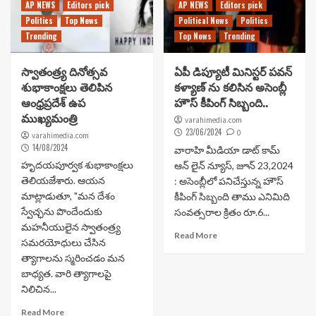
AP NEWS
Editors pick
AP NEWS
Editors pick
Politics
Top News
Political News
Politics
Trending
Top News
Trending
స్వాతంత్ర్య దినోత్సవ
ఏపీ డిప్యూటీ మినిస్టర్ పవన్
శుభాకాంక్షలు తెలిపిన
కళ్యాణ్ ను కలిసిన అసెంబ్లీ
ఆంధ్రప్రదేశ్ ఉప
హౌస్ కీపింగ్ సిబ్బంది..
ముఖ్యమంత్రి
varahimedia.com
23/06/2024
0
varahimedia.com
14/08/2024
వారాహి మీడియా డాట్ కామ్
హృదయపూర్వక శుభాకాంక్షలు
ఆన్ లైన్ న్యూస్, జూన్ 23,2024
తెలియజేశారు. ఆయన
: అసెంబ్లీలో పనిచేస్తున్న హౌస్
మాట్లాడుతూ, "మన దేశం
కీపింగ్ సిబ్బంది తాము ఎనిమిది
స్వేచ్ఛను పొందేందుకు
సంవత్సరాల క్రితం రూ.6...
మహనీయులైన స్వాతంత్ర్య
Read More
సమరయోధులు చేసిన
త్యాగాలను స్మరించడం మన
బాధ్యత. వారి త్యాగాలపై
నిలిచిన...
Read More