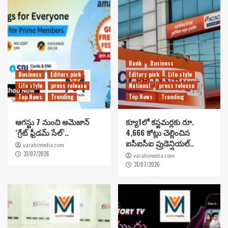
Bank
Business
Business
Editors pick
Editors pick
Life style
Life style
press release
National
press release
Top News
Trending
Top News
Trending
ఆగస్టు 7 నుంచి అమెజాన్
క్యూ1లో కస్టమర్లకు రూ.
‘గ్రేట్ ఫ్రీడమ్ సేల్’..
4,666 కోట్లు చెల్లించిన
ఐసీఐసీఐ ప్రుడెన్షియల్..
varahimedia.com
31/07/2026
varahimedia.com
31/07/2026