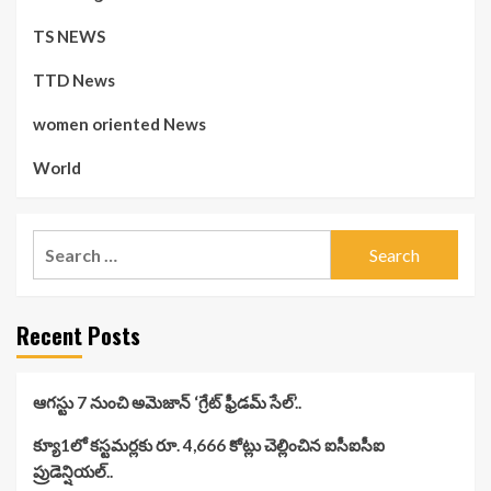
TS NEWS
TTD News
women oriented News
World
Search
for:
Recent Posts
ఆగస్టు 7 నుంచి అమెజాన్ ‘గ్రేట్ ఫ్రీడమ్ సేల్’..
క్యూ1లో కస్టమర్లకు రూ. 4,666 కోట్లు చెల్లించిన ఐసీఐసీఐ
ప్రుడెన్షియల్..