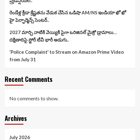
ప్రుడెన్షియల్..
రెండేళ్ల క్రీడా శ్రేష్టతను వేడుక చేసిన ఒడిషా AM/NS ఇండియా ఖో ఖో
హై పెర్ఫార్మెన్స్ సెంటర్..
2027 మార్చి నాటికి వెయ్యికి పైగా ఒరిజినల్ మైక్రో డ్రామాలు…
దక్షిణాదిపై స్టోరీ టీవీ భారీ అడుగు..
‘Police Complaint’ to Stream on Amazon Prime Video
from July 31
Recent Comments
No comments to show.
Archives
July 2026