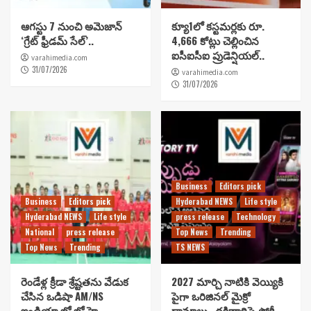
ఆగస్టు 7 నుంచి అమెజాన్
క్యూ1లో కస్టమర్లకు రూ.
‘గ్రేట్ ఫ్రీడమ్ సేల్’..
4,666 కోట్లు చెల్లించిన
ఐసీఐసీఐ ప్రుడెన్షియల్..
varahimedia.com
31/07/2026
varahimedia.com
31/07/2026
Business
Editors pick
Business
Editors pick
Hyderabad NEWS
Life style
Hyderabad NEWS
Life style
press release
Technology
National
press release
Top News
Trending
Top News
Trending
TS NEWS
రెండేళ్ల క్రీడా శ్రేష్టతను వేడుక
2027 మార్చి నాటికి వెయ్యికి
చేసిన ఒడిషా AM/NS
పైగా ఒరిజినల్ మైక్రో
ఇండియా ఖో ఖో హై
డ్రామాలు…దక్షిణాదిపై స్టోరీ