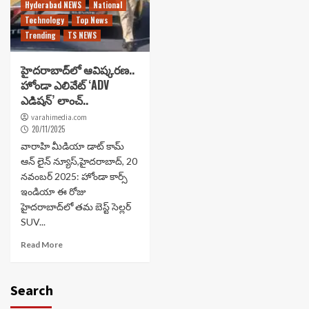
Hyderabad NEWS
National
Technology
Top News
Trending
TS NEWS
హైదరాబాద్‌లో ఆవిష్కరణ..
హోండా ఎలివేట్ ‘ADV
ఎడిషన్’ లాంచ్..
varahimedia.com
20/11/2025
వారాహి మీడియా డాట్ కామ్
ఆన్ లైన్ న్యూస్,హైదరాబాద్, 20
నవంబర్ 2025: హోండా కార్స్
ఇండియా ఈ రోజు
హైదరాబాద్‌లో తమ బెస్ట్ సెల్లర్
SUV...
Read More
Search