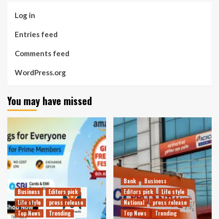
Log in
Entries feed
Comments feed
WordPress.org
You may have missed
Bank
Business
Business
Editors pick
Editors pick
Life style
Life style
press release
National
press release
Top News
Trending
Top News
Trending