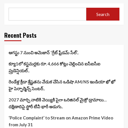
Search
Recent Posts
ఆగస్టు 7 నుంచి అమెజాన్ ‘గ్రేట్ ఫ్రీడమ్ సేల్’..
క్యూ1లో కస్టమర్లకు రూ. 4,666 కోట్లు చెల్లించిన ఐసీఐసీఐ
ప్రుడెన్షియల్..
రెండేళ్ల క్రీడా శ్రేష్టతను వేడుక చేసిన ఒడిషా AM/NS ఇండియా ఖో ఖో
హై పెర్ఫార్మెన్స్ సెంటర్..
2027 మార్చి నాటికి వెయ్యికి పైగా ఒరిజినల్ మైక్రో డ్రామాలు…
దక్షిణాదిపై స్టోరీ టీవీ భారీ అడుగు..
‘Police Complaint’ to Stream on Amazon Prime Video
from July 31