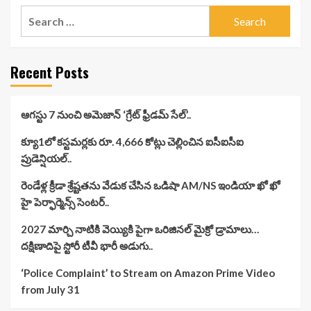
Search
for:
Recent Posts
ఆగస్టు 7 నుంచి అమెజాన్ ‘గ్రేట్ ఫ్రీడమ్ సేల్’..
క్యూ1లో కస్టమర్లకు రూ. 4,666 కోట్లు చెల్లించిన ఐసీఐసీఐ
ప్రుడెన్షియల్..
రెండేళ్ల క్రీడా శ్రేష్టతను వేడుక చేసిన ఒడిషా AM/NS ఇండియా ఖో ఖో
హై పెర్ఫార్మెన్స్ సెంటర్..
2027 మార్చి నాటికి వెయ్యికి పైగా ఒరిజినల్ మైక్రో డ్రామాలు…
దక్షిణాదిపై స్టోరీ టీవీ భారీ అడుగు..
‘Police Complaint’ to Stream on Amazon Prime Video
from July 31