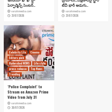
పెర్ఫార్మెన్స్ సెంటర్..
టీవీ భారీ అడుగు..
varahimedia.com
varahimedia.com
31/07/2026
31/07/2026
Celebrity Life
Cinema
Editors pick
Hyderabad NEWS
Life style
press release
Top News
Trending
‘Police Complaint’ to
Stream on Amazon Prime
Video from July 31
varahimedia.com
30/07/2026