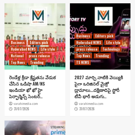
Business
Editors pick
Business
Editors pick
Hyderabad NEWS
Life style
Hyderabad NEWS
Life style
press release
Technology
National
press release
Top News
Trending
Top News
Trending
TS NEWS
రెండేళ్ల క్రీడా శ్రేష్టతను వేడుక
2027 మార్చి నాటికి వెయ్యికి
చేసిన ఒడిషా AM/NS
పైగా ఒరిజినల్ మైక్రో
ఇండియా ఖో ఖో హై
డ్రామాలు…దక్షిణాదిపై స్టోరీ
పెర్ఫార్మెన్స్ సెంటర్..
టీవీ భారీ అడుగు..
varahimedia.com
varahimedia.com
31/07/2026
31/07/2026