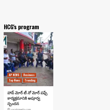
HCG's program
AP NEWS
Business
Top News
Trending
హావ్ మోర్ టీ నో మోర్ పఫ్స్
కార్యక్రమానికి అపూర్వ
స్పందన
varahimedia.com