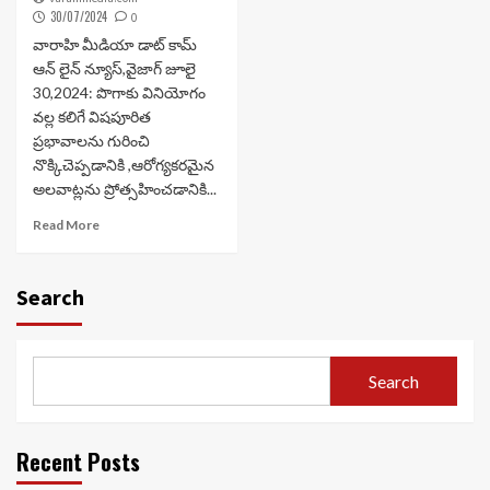
30/07/2024
0
వారాహి మీడియా డాట్ కామ్
ఆన్ లైన్ న్యూస్,వైజాగ్ జూలై
30,2024: పొగాకు వినియోగం
వల్ల కలిగే విషపూరిత
ప్రభావాలను గురించి
నొక్కిచెప్పడానికి ,ఆరోగ్యకరమైన
అలవాట్లను ప్రోత్సహించడానికి...
Read More
Search
Search
Recent Posts