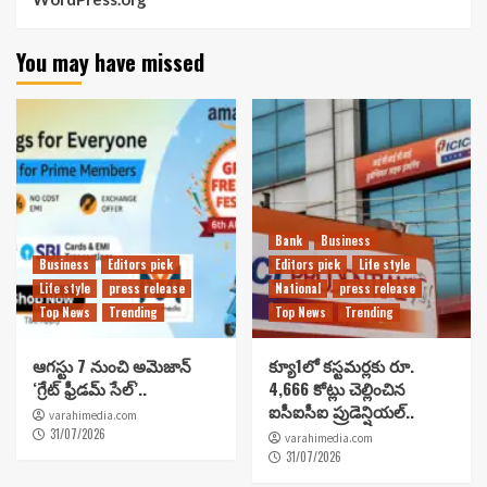
You may have missed
Bank
Business
Business
Editors pick
Editors pick
Life style
Life style
press release
National
press release
Top News
Trending
Top News
Trending
ఆగస్టు 7 నుంచి అమెజాన్
క్యూ1లో కస్టమర్లకు రూ.
‘గ్రేట్ ఫ్రీడమ్ సేల్’..
4,666 కోట్లు చెల్లించిన
ఐసీఐసీఐ ప్రుడెన్షియల్..
varahimedia.com
31/07/2026
varahimedia.com
31/07/2026