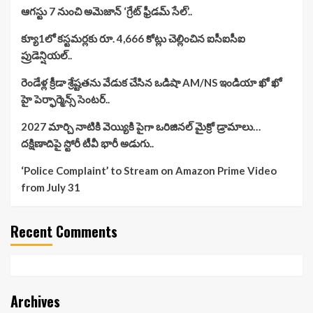
ఆగస్టు 7 నుంచి అమెజాన్ ‘గ్రేట్ ఫ్రీడమ్ సేల్’..
క్యూ1లో కస్టమర్లకు రూ. 4,666 కోట్లు చెల్లించిన ఐసీఐసీఐ
ప్రుడెన్షియల్..
రెండేళ్ల క్రీడా శ్రేష్టతను వేడుక చేసిన ఒడిషా AM/NS ఇండియా ఖో ఖో
హై పెర్ఫార్మెన్స్ సెంటర్..
2027 మార్చి నాటికి వెయ్యికి పైగా ఒరిజినల్ మైక్రో డ్రామాలు…
దక్షిణాదిపై స్టోరీ టీవీ భారీ అడుగు..
‘Police Complaint’ to Stream on Amazon Prime Video
from July 31
Recent Comments
Archives