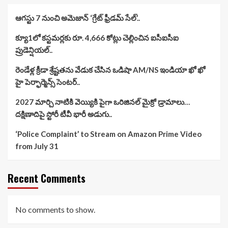
ఆగస్టు 7 నుంచి అమెజాన్ ‘గ్రేట్ ఫ్రీడమ్ సేల్’..
క్యూ1లో కస్టమర్లకు రూ. 4,666 కోట్లు చెల్లించిన ఐసీఐసీఐ
ప్రుడెన్షియల్..
రెండేళ్ల క్రీడా శ్రేష్టతను వేడుక చేసిన ఒడిషా AM/NS ఇండియా ఖో ఖో
హై పెర్ఫార్మెన్స్ సెంటర్..
2027 మార్చి నాటికి వెయ్యికి పైగా ఒరిజినల్ మైక్రో డ్రామాలు…
దక్షిణాదిపై స్టోరీ టీవీ భారీ అడుగు..
‘Police Complaint’ to Stream on Amazon Prime Video
from July 31
Recent Comments
No comments to show.