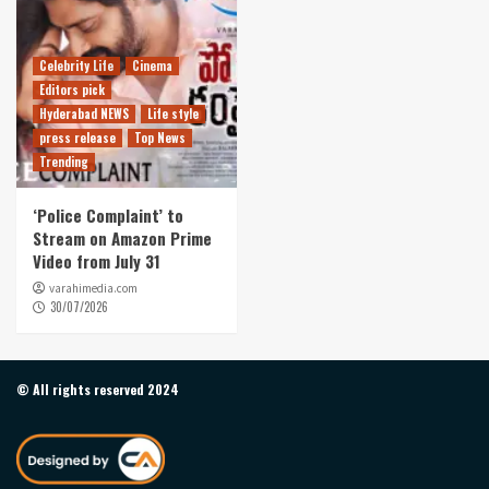
Celebrity Life
Cinema
Editors pick
Hyderabad NEWS
Life style
press release
Top News
Trending
‘Police Complaint’ to
Stream on Amazon Prime
Video from July 31
varahimedia.com
30/07/2026
© All rights reserved 2024