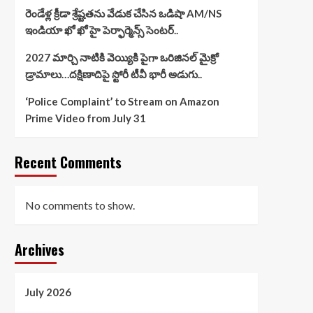
రెండేళ్ల క్రీడా శ్రేష్టతను వేడుక చేసిన ఒడిషా AM/NS
ఇండియా ఖో ఖో హై పెర్ఫార్మెన్స్ సెంటర్..
2027 మార్చి నాటికి వెయ్యికి పైగా ఒరిజినల్ మైక్రో
డ్రామాలు…దక్షిణాదిపై స్టోరీ టీవీ భారీ అడుగు..
‘Police Complaint’ to Stream on Amazon
Prime Video from July 31
Recent Comments
No comments to show.
Archives
July 2026