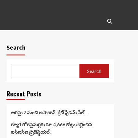
Search
Search
Recent Posts
ఆగస్టు 7 నుంచి అమెజాన్ ‘గ్రేట్ ఫ్రీడమ్ సేల్’..
క్యూ1లో కస్టమర్లకు రూ. 4,666 కోట్లు చెల్లించిన
ఐసీఐసీఐ ప్రుడెన్షియల్..