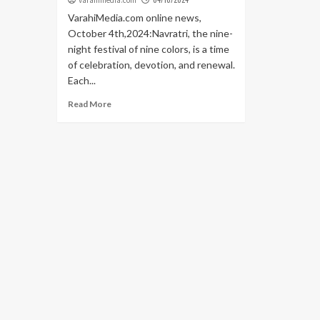
varahimedia.com
VarahiMedia.com online news,
October 4th,2024:Navratri, the nine-
night festival of nine colors, is a time
of celebration, devotion, and renewal.
Each...
Read More