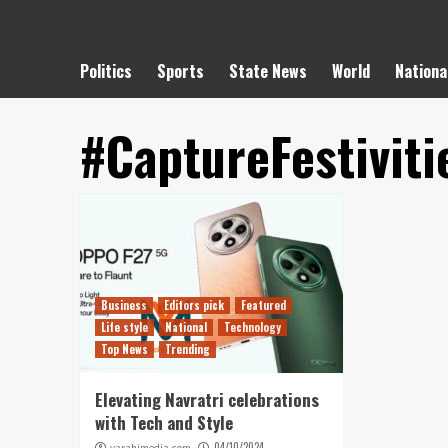
Politics
Sports
State News
World
Nationa
#CaptureFestiviti
Business
Editors pick
Featured
Life style
National
Technology
Top News
Trending
Elevating Navratri celebrations
with Tech and Style
04/10/2024