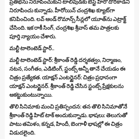
ప్ర‌తిభ‌ను నిరూపించుకుని టాలీవుడ్‌కు బెస్ట్ హీరో దొరికాడ‌ని
నిరూపించు కున్నాడు. హీరోయిన్ చంద్రశిఖ క్యూట్‌గా
క‌నిపించింది. ల‌వ్ ఆండ్ రొమాన్స్ సీన్ల‌లో యూత్‌ను ఎట్రాక్ట్
చేసింది. ఇక‌ రాకీ సింగ్, చంద్రశిఖ శ్రీవాస్ తమ పాత్రలకు
పూర్తి న్యాయం చేశారు.
మల్టీ టాలెంటెడ్ స్టార్..
మల్టీ టాలెంటెడ్ స్టార్: శ్రీకాంత్ రెడ్డి దర్శకత్వం, నిర్మాణం,
నటన, సంగీతం, ఎడిటింగ్, స్టంట్స్ అన్నీ తానే చేయడం ఈ
చిత్రం ప్రత్యేకత. యాక్షన్ ఎంటర్టైనర్: చిత్రం ప్రధానంగా
యాక్షన్ ఎంటర్టైనర్. శ్రీకాంత్ రెడ్డి చేసిన స్టంట్స్ ప్రేక్షకులను
ఆకట్టుకుంటున్నాయి.
తొలి సినిమాకు మంచి ప్రతిస్పందన: తన తొలి సినిమాతోనే
శ్రీకాంత్ రెడ్డి హిట్ టాక్ అందుకున్నాడు. భాష‌లు: తెలుగుతో
పాటు తమిళం, కన్నడ, హిందీ, బెంగాళీ భాషల్లో ఈ చిత్రం
విడుదలైంది.