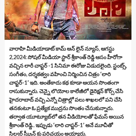
వారాహి మీడియాడాట్ కామ్ ఆన్ లైన్ న్యూస్, ఆగస్టు
2,2024: సోషల్ మీడియా స్టార్ శ్రీకాంత్ రెడ్డి ఆసం హీరోగా
వచ్చిన లారీ చాప్టర్ -1 సినిమా ఈరోజు విడుదలైంది. స్టంట్స్,
సంగీతం, దర్శకత్వం వహించి నిర్మించిన చిత్రం ‘లారి
చాప్టర్-1’ ఇది. అంతేకాదు కథ కూడా ఆయన సొంతంగా
రాసుకున్నారు. చెన్నై లొయోల కాలేజీ‌లో డైరెక్షన్ కోర్స్ చేసి
హైదరాబాద్ వచ్చి ఎన్నో చిత్రాల్లో పలు శాఖలలో పని చేసి
తనకంటూ ఓ ప్రత్యేక ముద్రను సొంతం చేసుకున్నారు.
తర్వాత యూట్యూబ్‌లో తన వీడియోలతో ఫేమస్ అయిన
శ్రీకాంత్ రెడ్డి.. ఇప్పుడు ‘లారి చాప్టర్-1’ అనే మూవీతో
సిల్వర్ స్క్రీన్ కు పరిచయం అయ్యారు.