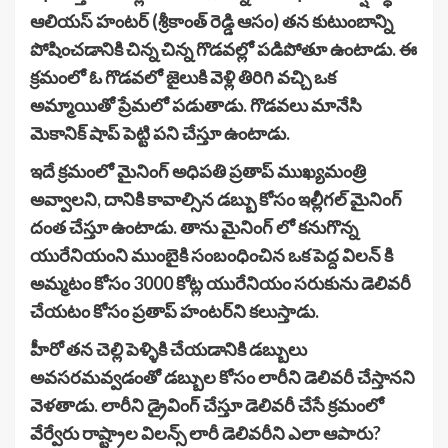
ఆలియ‌స్ హంట‌ర్ (శ్రీకాంత్ రెడ్డి ఆసం) తన కుటుంబాన్ని
పోషించడానికి చిన్న చిన్న గొడవల్లో పడిపోతూ ఉంటాడు. ఈ
క్ర‌మంలో ఓ గొడవలో జైలుకి వెళ్లి తిరిగి వచ్చి ఒక
అమ్మాయితో ప్రేమలో పడుతాడు. గొడ‌వలు మానేసి
మెకానిక్ షాప్ పెట్టి పని చేస్తూ ఉంటాడు.
ఇదే క్ర‌మంలో మైనింగ్ అధిపతి ప్రతాప్ ముఖ్యమంత్రి
అవ్వాలని, దానికి కావాల్సిన డబ్బు కోసం ఇల్లీగల్ మైనింగ్
దంత చేస్తూ ఉంటాడు. తాను మైనింగ్ లో కనుగొన్న
యురేనియంని ముంబైకి సంబంధించిన ఒక పెద్ద విలన్ కి
అమ్మటం కోసం 3000 కోట్ల యురేనియం సరుకును డెలివరీ
చేయటం కోసం ప్రతాప్ హంట‌ర్‌ని క‌లుస్తాడు.
హీరో తన చెల్లి పెళ్ళికి చేయ‌డానికి డ‌బ్బులు
అవ‌స‌ర‌మ‌వ్వ‌డంతో డ‌బ్బుల కోసం లారీని డెలివరీ చేస్తాన‌ని
వెళ‌తాడు. లారీని డ్రైవింగ్ చేస్తూ డెలివరీ చేసే క్ర‌మంలో
వేర్వేరు రాష్ట్రాల విలన్స్ లారీ డెలివరీని ఎలా ఆపారు?