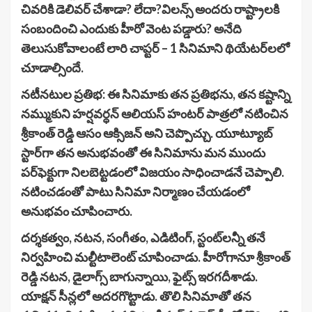
చివరికి డెలివర్ చేశాడా? లేదా?విలన్స్ అందరు రాష్ట్రాలకి
సంబందించి ఎందుకు హీరో వెంట పడ్డారు? అనేది
తెలుసుకోవాలంటే లారి చాప్టర్ – 1 సినిమాని థియేట‌ర్‌ల‌లో
చూడాల్సిందే.
న‌టీన‌టుల ప్ర‌తిభ‌: ఈ సినిమాకు త‌న ప్ర‌తిభ‌ను, త‌న క‌ష్టాన్ని
న‌మ్ముకుని హర్షవర్ధన్ ఆలియ‌స్ హంట‌ర్ పాత్ర‌లో న‌టించిన
శ్రీకాంత్ రెడ్డి ఆసం ఆక్సిజ‌న్ అని చెప్పొచ్చు. యూట్యూబ్
స్టార్‌గా తన అనుభవంతో ఈ సినిమాను మ‌న ముందు
ప‌ర్‌ఫెక్టుగా నిల‌బెట్ట‌డంలో విజ‌యం సాధించాడ‌నే చెప్పాలి.
న‌టించ‌డంతో పాటు సినిమా నిర్మాణం చేయడంలో
అనుభవం చూపించారు.
దర్శకత్వం, నటన, సంగీతం, ఎడిటింగ్, స్టంట్‌లన్నీ తనే
నిర్వహించి మ‌ల్టీటాలెంట్ చూపించాడు. హీరోగానూ శ్రీకాంత్
రెడ్డి న‌ట‌న‌, డైలాగ్స్ బాగున్నాయి, ఫైట్స్ ఇర‌గ‌దీశాడు.
యాక్ష‌న్ సీన్ల‌లో అద‌ర‌గొట్టాడు. తొలి సినిమాతో త‌న