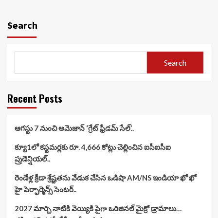
Search
Search
Recent Posts
ఆగస్టు 7 నుంచి అమెజాన్ ‘గ్రేట్ ఫ్రీడమ్ సేల్’..
క్యూ1లో కస్టమర్లకు రూ. 4,666 కోట్లు చెల్లించిన ఐసీఐసీఐ
ప్రుడెన్షియల్..
రెండేళ్ల క్రీడా శ్రేష్టతను వేడుక చేసిన ఒడిషా AM/NS ఇండియా ఖో ఖో
హై పెర్ఫార్మెన్స్ సెంటర్..
2027 మార్చి నాటికి వెయ్యికి పైగా ఒరిజినల్ మైక్రో డ్రామాలు…