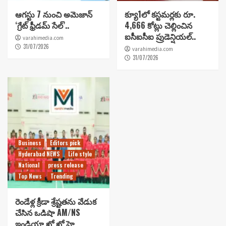
ఆగస్టు 7 నుంచి అమెజాన్
క్యూ1లో కస్టమర్లకు రూ.
‘గ్రేట్ ఫ్రీడమ్ సేల్’..
4,666 కోట్లు చెల్లించిన
ఐసీఐసీఐ ప్రుడెన్షియల్..
varahimedia.com
31/07/2026
varahimedia.com
31/07/2026
Business
Editors pick
Hyderabad NEWS
Life style
National
press release
Top News
Trending
రెండేళ్ల క్రీడా శ్రేష్టతను వేడుక
చేసిన ఒడిషా AM/NS
ఇండియా ఖో ఖో హై