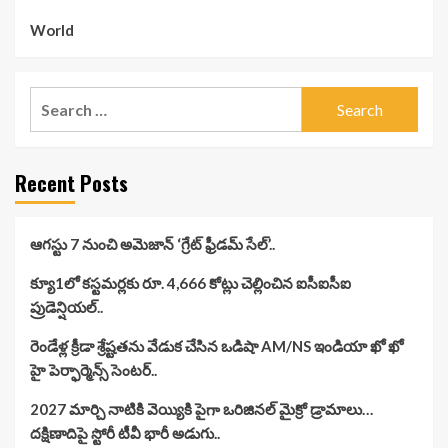
World
Search
for:
Recent Posts
ఆగస్టు 7 నుంచి అమెజాన్ ‘గ్రేట్ ఫ్రీడమ్ సేల్’..
క్యూ1లో కస్టమర్లకు రూ. 4,666 కోట్లు చెల్లించిన ఐసీఐసీఐ
ప్రుడెన్షియల్..
రెండేళ్ల క్రీడా శ్రేష్టతను వేడుక చేసిన ఒడిషా AM/NS ఇండియా ఖో ఖో
హై పెర్ఫార్మెన్స్ సెంటర్..
2027 మార్చి నాటికి వెయ్యికి పైగా ఒరిజినల్ మైక్రో డ్రామాలు…
దక్షిణాదిపై స్టోరీ టీవీ భారీ అడుగు..