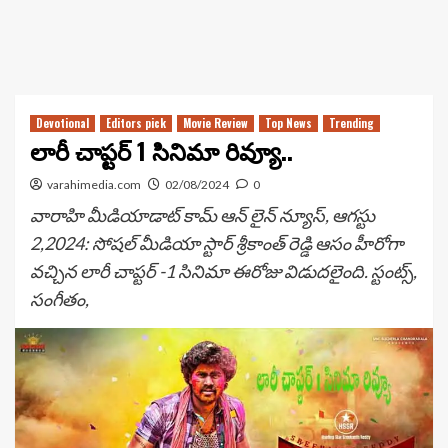
Devotional
Editors pick
Movie Review
Top News
Trending
లారీ చాప్టర్ 1 సినిమా రివ్యూ..
varahimedia.com
02/08/2024
0
వారాహి మీడియాడాట్ కామ్ ఆన్ లైన్ న్యూస్, ఆగస్టు
2,2024: సోషల్ మీడియా స్టార్ శ్రీకాంత్ రెడ్డి ఆసం హీరోగా
వచ్చిన లారీ చాప్టర్ -1 సినిమా ఈరోజు విడుదలైంది. స్టంట్స్,
సంగీతం,