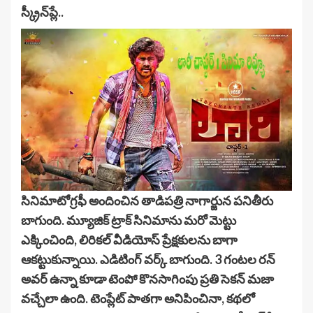
స్క్రీన్‌ప్లే..
సినిమాటోగ్ర‌ఫీ అందించిన‌ తాడిపత్రి నాగార్జున ప‌నితీరు
బాగుంది. మ్యూజిక్ ట్రాక్ సినిమాను మ‌రో మెట్టు
ఎక్కించింది, లిరికల్ వీడియోస్ ప్రేక్షకులను బాగా
ఆకట్టుకున్నాయి. ఎడిటింగ్ వర్క్ బాగుంది. 3 గంట‌ల ర‌న్
అవ‌ర్ ఉన్నా కూడా టెంపో కొన‌సాగింపు ప్ర‌తి సెక‌న్ మ‌జా
వ‌చ్చేలా ఉంది. టెంప్లేట్ పాతగా అనిపించినా, కథలో