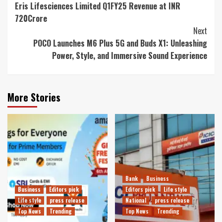
Eris Lifesciences Limited Q1FY25 Revenue at INR
Reading
720Crore
Next
POCO Launches M6 Plus 5G and Buds X1: Unleashing
Power, Style, and Immersive Sound Experience
More Stories
Bank
Business
Business
Editors pick
Editors pick
Life style
Life style
press release
National
press release
Top News
Trending
Top News
Trending