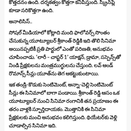
కొత్తదనం ఉంది. ద‌ర్శ‌క‌త్వం కొత్తగా క‌నిపిస్తుంది. స్క్రీన్‌ప్లే
కూడా స‌రికొత్త‌గా ఉంది.
అనాలిసిస్..
సోష‌ల్ మీడియాలో కోట్లాది మంది ఫాలోవ‌ర్స్ సొంతం
చేసుకున్న యూట్యూబ‌ర్ శ్రీకాంత్ రెడ్డికి ఇది తొలి సినిమా
అయిన‌ప్ప‌టికీ ప్ర‌తి పార్టులో ఎంతో ప‌రిణ‌తి, అనుభ‌వం
చూపించాడు. ‘లారీ – చాప్టర్ 1’ యాక్షన్, డ్రామా, సస్పెన్స్‌తో
నిండి ప్రేక్షకులను మంత్రముగ్ధులను చేస్తుంది. ల‌వ్ ఆండ్
రొమాన్స్ సీన్లు యూత్‌ను తెగ ఆక‌ట్టుకుంటాయి.
ఇక తండ్రి-కొడుకు సెంటిమెంట్, అన్నా-చెల్లి సెంటిమెంట్
సీన్లు ఈ సినిమాలో బాగా పండాయి. శ్రీకాంత్ రెడ్డి ఆసం ఒక
యూట్యూబర్ నుంచి సినిమా రంగానికి తన ప్రయాణం ఈ
త‌రం వాళ్ల‌కి స్ఫూర్తిదాయకం. మొత్తానికి ఈ సినిమా
ప్రేక్షకులకు మంచి అనుభవం కలిగిస్తుంది. థియేట‌ర్‌కు వెళ్లి
చూడాల్సిన సినిమా ఇది.