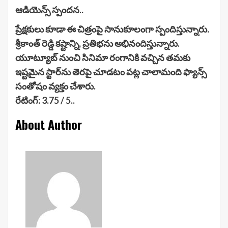
ఆడియెన్స్ స్పందన..
ప్రేక్షకులు కూడా ఈ చిత్రంపై సానుకూలంగా స్పందిస్తున్నారు.
శ్రీకాంత్ రెడ్డి కష్టాన్ని, ప్ర‌తిభ‌ను అభినందిస్తున్నారు.
యూట్యూబ్ నుంచి సినిమా రంగానికి వచ్చిన తమకు
ఇష్టమైన స్టార్‌ను తెరపై చూడటం పట్ల చాలామంది ఫ్యాన్స్
సంతోషం వ్యక్తం చేశారు.
రేటింగ్: 3.75 / 5..
About Author