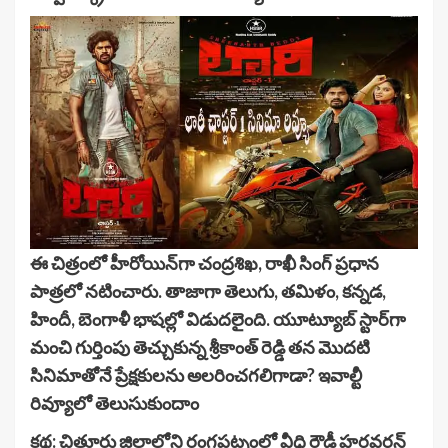
ఈ చిత్రంలో హీరోయిన్‌గా చంద్రశిఖ, రాఖీ సింగ్ ప్రధాన
పాత్రలో నటించారు. తాజాగా తెలుగు, తమిళం, కన్నడ,
హిందీ, బెంగాళీ భాషల్లో విడుదలైంది. యూట్యూబ్ స్టార్‌గా
మంచి గుర్తింపు తెచ్చుకున్న శ్రీకాంత్ రెడ్డి తన మొదటి
సినిమాతోనే ప్రేక్షకులను అలరించగలిగాడా? ఇవాల్టీ
రివ్యూలో తెలుసుకుందాం
కథ: చిత్తూరు జిల్లాలోని రంగపట్నంలో వీధి రౌడీ హర్షవర్ధన్