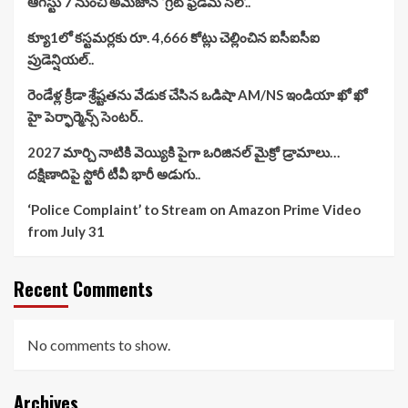
ఆగస్టు 7 నుంచి అమెజాన్ ‘గ్రేట్ ఫ్రీడమ్ సేల్’..
క్యూ1లో కస్టమర్లకు రూ. 4,666 కోట్లు చెల్లించిన ఐసీఐసీఐ
ప్రుడెన్షియల్..
రెండేళ్ల క్రీడా శ్రేష్టతను వేడుక చేసిన ఒడిషా AM/NS ఇండియా ఖో ఖో
హై పెర్ఫార్మెన్స్ సెంటర్..
2027 మార్చి నాటికి వెయ్యికి పైగా ఒరిజినల్ మైక్రో డ్రామాలు…
దక్షిణాదిపై స్టోరీ టీవీ భారీ అడుగు..
‘Police Complaint’ to Stream on Amazon Prime Video
from July 31
Recent Comments
No comments to show.
Archives