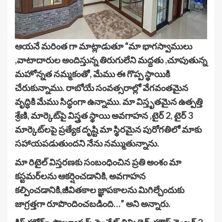
ఆయనే మరింత గా మాట్లాడుతూ “మా భాగస్వాములు
,వాటాదారుల అందిస్తున్న తిరుగులేని మద్దతు ,చూపుతున్న
మహోన్నత నమ్మకంతో, మేము ఈ గొప్ప స్థాయికి
చేరుకున్నాము. రాబోయే సంవత్సరాల్లో వేగవంతమైన
వృద్ధికి మేము సిద్ధంగా ఉన్నాము. మా విస్తృతమైన ఉత్పత్తి
శ్రేణి, మార్కెట్‌పై విస్త్రత స్థాయి అవగాహన ,టైర్ 2, టైర్ 3
మార్కెట్‌లపై ప్రత్యేక దృష్టి మా స్థిరమైన పురోగతిలో మాకు
సహాయపడుతుందని నేను నమ్ముతున్నాను.
మా రిటైల్ విస్తరణకు సంబంధించిన ప్రతి అంశం మా
కస్టమర్‌లను ఆకర్షించడానికి, అవగాహన
కల్పించడానికి,జీవితకాల జ్ఞాపకాలను మిగిల్చేందుకు
జాగ్రత్తగా రూపొందించబడింది…” అని అన్నారు.