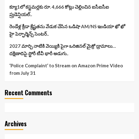
క్యూ1లో కస్టమర్లకు రూ. 4,666 కోట్లు చెల్లించిన ఐసీఐసీఐ
ప్రుడెన్షియల్..
రెండేళ్ల క్రీడా శ్రేష్టతను వేడుక చేసిన ఒడిషా AM/NS ఇండియా ఖో ఖో
హై పెర్ఫార్మెన్స్ సెంటర్..
2027 మార్చి నాటికి వెయ్యికి పైగా ఒరిజినల్ మైక్రో డ్రామాలు…
దక్షిణాదిపై స్టోరీ టీవీ భారీ అడుగు..
‘Police Complaint’ to Stream on Amazon Prime Video
from July 31
Recent Comments
Archives