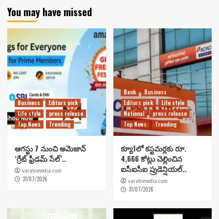
You may have missed
Bank
Business
Business
Editors pick
Editors pick
Life style
Life style
press release
National
press release
Top News
Trending
Top News
Trending
ఆగస్టు 7 నుంచి అమెజాన్
క్యూ1లో కస్టమర్లకు రూ.
‘గ్రేట్ ఫ్రీడమ్ సేల్’..
4,666 కోట్లు చెల్లించిన
ఐసీఐసీఐ ప్రుడెన్షియల్..
varahimedia.com
31/07/2026
varahimedia.com
31/07/2026