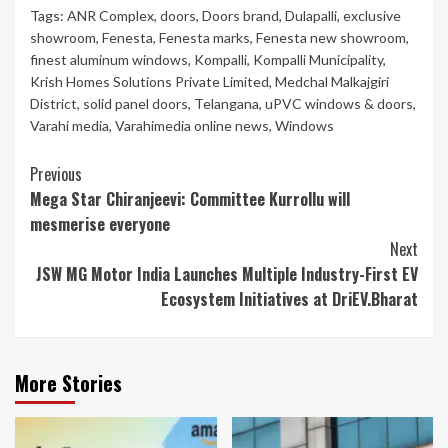
Tags:
ANR Complex
,
doors
,
Doors brand
,
Dulapalli
,
exclusive
showroom
,
Fenesta
,
Fenesta marks
,
Fenesta new showroom
,
finest aluminum windows
,
Kompalli
,
Kompalli Municipality
,
Krish Homes Solutions Private Limited
,
Medchal Malkajgiri
District
,
solid panel doors
,
Telangana
,
uPVC windows & doors
,
Varahi media
,
Varahimedia online news
,
Windows
Continue
Previous
Mega Star Chiranjeevi: Committee Kurrollu will
Reading
mesmerise everyone
Next
JSW MG Motor India Launches Multiple Industry-First EV
Ecosystem Initiatives at DriEV.Bharat
More Stories