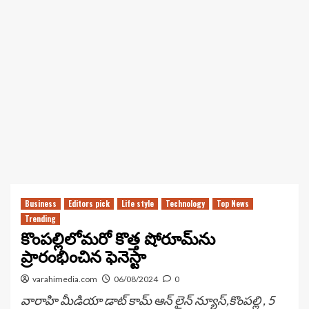
Business
Editors pick
Life style
Technology
Top News
Trending
కొంపల్లిలోమరో కొత్త షోరూమ్‌ను
ప్రారంభించిన ఫెనెస్టా
varahimedia.com
06/08/2024
0
వారాహి మీడియా డాట్ కామ్ ఆన్ లైన్ న్యూస్,కొంపల్లి , 5