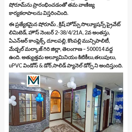
షోరూమ్‌ను ప్రారంభించడంతో తమ వాణిజ్య
కార్యకలాపాలను విస్తరించింది.
ఈ ప్రత్యేకమైన షోరూమ్ , క్రిష్ హోమ్స్ సొల్యూషన్స్ ప్రైవేట్
లిమిటెడ్, హౌస్ నెంబర్ 2-38/4/21A, 2వ అంతస్తు,
ఏఎన్ఆర్ కాంప్లెక్స్, దూలపల్లి, కొంపల్లి మున్సిపాలిటీ,
మేడ్చల్ మల్కాజ్ గిరి జిల్లా, తెలంగాణ – 500014 వద్ద
ఉంది. అత్యుత్తమ అల్యూమినియం కిటికీలు,తలుపులు,
uPVC విండోస్ & డోర్,సాలిడ్ ప్యానెల్ డోర్స్‌ ని అందిస్తుంది.