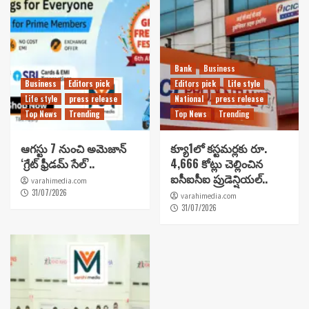
Bank
Business
Business
Editors pick
Editors pick
Life style
Life style
press release
National
press release
Top News
Trending
Top News
Trending
ఆగస్టు 7 నుంచి అమెజాన్
క్యూ1లో కస్టమర్లకు రూ.
‘గ్రేట్ ఫ్రీడమ్ సేల్’..
4,666 కోట్లు చెల్లించిన
ఐసీఐసీఐ ప్రుడెన్షియల్..
varahimedia.com
31/07/2026
varahimedia.com
31/07/2026