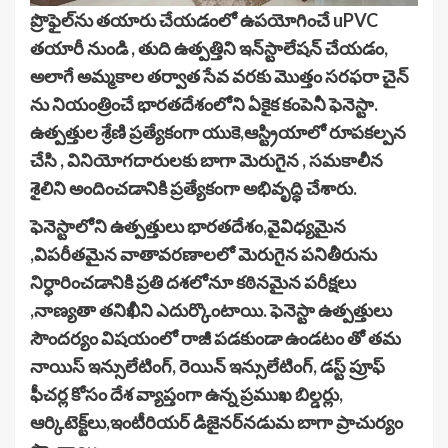
ప్రొఫైల్‌ను తయారు చేయడంలో ఉపయోగించే uPVC
తయారీ నుండి , తుది ఉత్పత్తిని ఇన్‌స్టాలేషన్ చేయడం,
అలాగే అమ్మకాల తర్వాత సేవ వరకు మొత్తం సరఫరా చైన్
ను నియంత్రించే భారతదేశంలోని ఏకైక కంపెనీ ఫెనెస్టా.
ఉత్పత్తుల శ్రేణి ప్రత్యేకంగా యుకె,ఆస్ట్రియాలో రూపకల్పన
చేసి , వినియోగదారులకు బాగా మెరుగైన , సమకాలీన
శైలిని అందించడానికి ప్రత్యేకంగా అభివృద్ధి చేశారు.
ఫెనెస్టాలోని ఉత్పత్తులు భారతదేశం,వైవిధ్యమైన
,విపరీతమైన వాతావరణాలలో మెరుగైన పనితీరును
నిర్ధారించడానికి ప్రతి దశలోనూ కఠినమైన పరీక్షలు
,నాణ్యతా తనిఖీని ఎదుర్కొంటాయి. ఫెనెస్టా ఉత్పత్తులు
సౌందర్యం విషయంలో రాజీ పడకుండా ఉండటం తో తమ
నాయిస్ ఇన్సులేటింగ్, రెయిన్ ఇన్సులేటింగ్, డస్ట్ ప్రూఫ్
ఫీచర్ల కోసం దేశ వ్యాప్తంగా ఉన్న ప్రముఖ బిల్డర్లు,
ఆర్కిటెక్ట్‌లు,ఇంటీరియర్ డిజైనర్‌నడుమ బాగా ప్రాచుర్యం