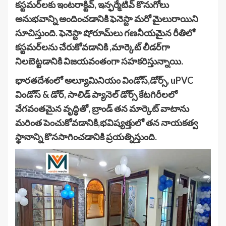
కస్టమర్‌లకు ఇంటరాక్టివ్, ఇన్ఫర్మేటివ్ కొనుగోలు
అనుభవాన్ని అందించడానికి ఫెనెస్టా మరో మైలురాయిని
సూచిస్తుంది. ఫెనెస్టా షోరూమ్‌లు గణనీయమైన రీతిలో
కస్టమర్‌లను చేరుకోవడానికి ,మార్కెట్ లీడర్‌గా
నిలబెట్టడానికి విజయవంతంగా సహకరిస్తున్నాయి.
భారతదేశంలో అల్యూమినియం విండోస్,డోర్స్, uPVC
విండోస్ & డోర్, సాలిడ్ ప్యానెల్ డోర్స్ కేటగిరీలలో
వేగవంతమైన వృద్ధితో, బ్రాండ్ తన మార్కెట్ వాటాను
మరింత పెంచుకోవడానికి,భవిష్యత్తులో తన నాయకత్వ
స్థానాన్ని కొనసాగించడానికి ప్రయత్నిస్తుంది.