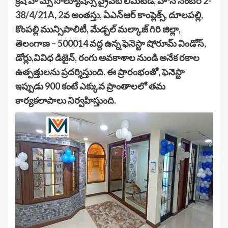
క్రిష్ హోమ్స్ సొల్యూషన్స్ ప్రైవేట్ లిమిటెడ్, హౌస్ నెంబర్ 2-
38/4/21A, 2వ అంతస్తు, ఏఎన్ఆర్ కాంప్లెక్స్, దూలపల్లి,
కొంపల్లి మున్సిపాలిటీ, మేడ్చల్ మల్కాజ్ గిరి జిల్లా,
తెలంగాణ – 500014 వద్ద ఉన్న ఫెనెస్టా షోరూమ్ విండోస్,
డోర్లు,వివిధ డిజైన్, రంగు అవకాశాల నుండి అనేక రకాల
ఉత్పత్తులను ప్రదర్శిస్తుంది. ఈ ప్రారంభంతో, ఫెనెస్టా
ఇప్పుడు 900 కంటే ఎక్కువ ప్రాంతాలలో తమ
కార్యకలాపాలు నిర్వహిస్తుంది.