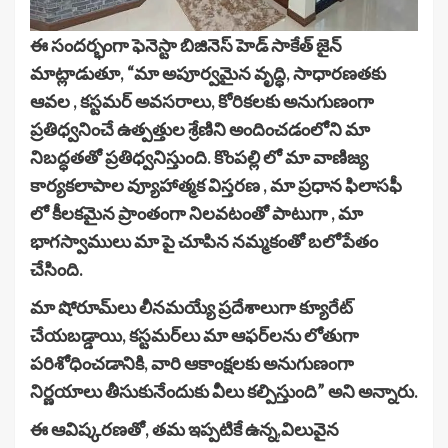
ఈ సందర్భంగా ఫెనెస్టా బిజినెస్ హెడ్ సాకేత్ జైన్
మాట్లాడుతూ, “మా అపూర్వమైన వృద్ధి, సాధారణతకు
ఆవల , కస్టమర్ అవసరాలు, కోరికలకు అనుగుణంగా
ప్రతిధ్వనించే ఉత్పత్తుల శ్రేణిని అందించడంలోని మా
నిబద్ధతతో ప్రతిధ్వనిస్తుంది. కొంపల్లి లో మా వాణిజ్య
కార్యకలాపాల వ్యూహాత్మక విస్తరణ , మా ప్రధాన ఫిలాసఫీ
లో కీలకమైన ప్రాంతంగా నిలవటంతో పాటుగా , మా
భాగస్వాములు మా పై చూపిన నమ్మకంతో బలోపేతం
చేసింది.
మా షోరూమ్‌లు లీనమయ్యే ప్రదేశాలుగా క్యూరేట్
చేయబడ్డాయి, కస్టమర్‌లు మా ఆఫర్‌లను లోతుగా
పరిశోధించడానికి, వారి ఆకాంక్షలకు అనుగుణంగా
నిర్ణయాలు తీసుకునేందుకు వీలు కల్పిస్తుంది” అని అన్నారు.
ఈ ఆవిష్కరణతో, తమ ఇప్పటికే ఉన్న,విలువైన