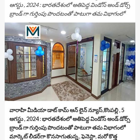
ఆగస్టు , 2024 : భారతదేశంలో అతిపెద్ద విండోస్ అండ్ డోర్స్
బ్రాండ్ గా గుర్తింపు పొందటంతో పాటుగా తమ విభాగంలో
వారాహి మీడియా డాట్ కామ్ ఆన్ లైన్ న్యూస్,కొంపల్లి , 5
ఆగస్టు , 2024 : భారతదేశంలో అతిపెద్ద విండోస్ అండ్ డోర్స్
బ్రాండ్ గా గుర్తింపు పొందటంతో పాటుగా తమ విభాగంలో
మార్కెట్ లీడర్‌గా కొనసాగుతున్న , ఫెనెస్టా, మరో కొత్త