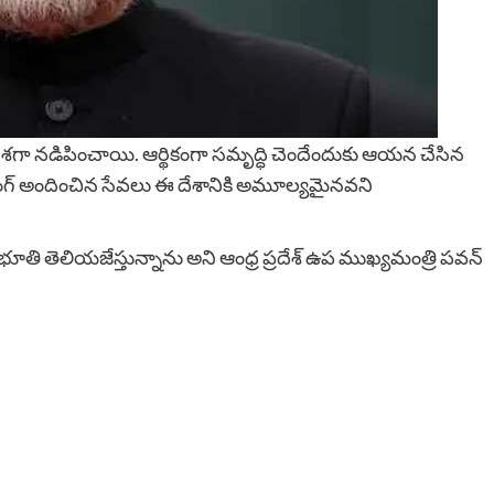
శగా నడిపించాయి. ఆర్థికంగా సమృద్ధి చెందేందుకు ఆయన చేసిన
ింగ్ అందించిన సేవలు ఈ దేశానికి అమూల్యమైనవని
ూతి తెలియజేస్తున్నాను అని ఆంధ్ర ప్రదేశ్ ఉప ముఖ్యమంత్రి పవన్