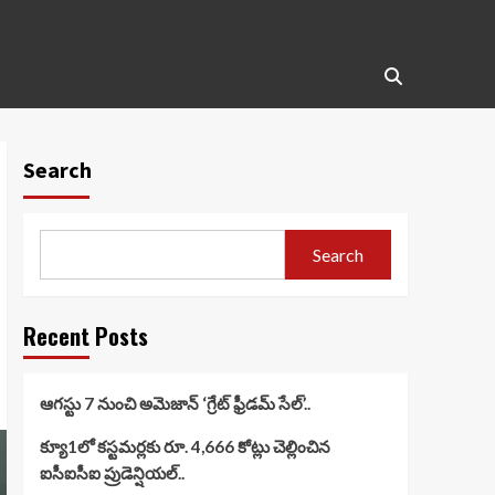
Search
Search
Recent Posts
ఆగస్టు 7 నుంచి అమెజాన్ ‘గ్రేట్ ఫ్రీడమ్ సేల్’..
క్యూ1లో కస్టమర్లకు రూ. 4,666 కోట్లు చెల్లించిన
ఐసీఐసీఐ ప్రుడెన్షియల్..