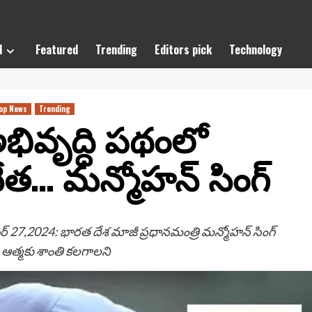
l
Featured
Trending
Editors pick
Technology
op News
Trending
 అభివృద్ధి పథంలో
త… మన్మోహన్ సింగ్
ర్ 27,2024: భారత దేశ మాజీ ప్రధానమంత్రి మన్మోహన్ సింగ్
ారి ఆత్మకు శాంతి కలగాలని