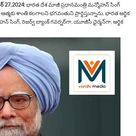
బర్ 27,2024:
భారత దేశ మాజీ ప్రధానమంత్రి మన్మోహన్ సింగ్
రి ఆత్మకు శాంతి కలగాలని భగవంతుని ప్రార్థిస్తున్నాను. భారత ఆర్థిక
సింగ్, రిజర్వ్ బ్యాంక్ గవర్నర్‌గా, యూజీసీ ఛైర్మన్‌గా, ఆర్థిక