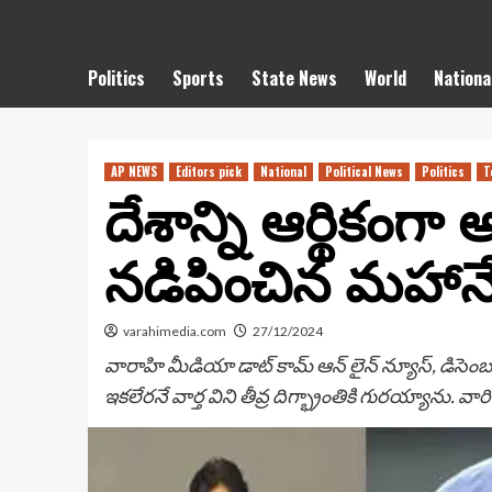
Politics
Sports
State News
World
Nationa
AP NEWS
Editors pick
National
Political News
Politics
T
దేశాన్ని ఆర్థికంగా
నడిపించిన మహానే
varahimedia.com
27/12/2024
వారాహి మీడియా డాట్ కామ్ ఆన్ లైన్ న్యూస్, డిసెంబ
ఇకలేరనే వార్త విని తీవ్ర దిగ్భ్రాంతికి గురయ్యాను. వ