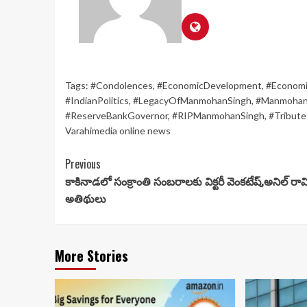
Tags:
#Condolences
,
#EconomicDevelopment
,
#Economi
#IndianPolitics
,
#LegacyOfManmohanSingh
,
#Manmohan
#ReserveBankGovernor
,
#RIPManmohanSingh
,
#Tribut
Varahimedia online news
Continue
Previous
కాకినాడలో సంక్రాంతి సంబరాలకు విక్టరీ వెంకటేష్,అనిల్ రా
Reading
అతిథులు
More Stories