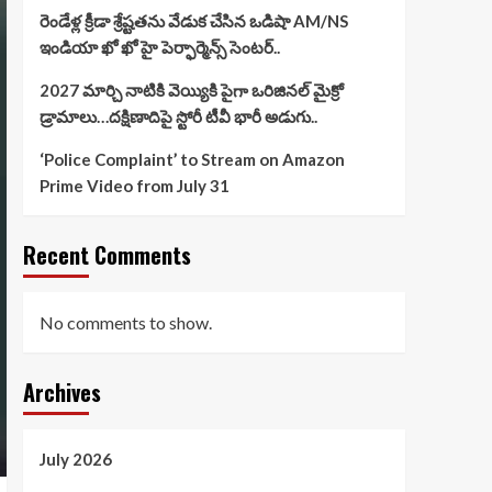
రెండేళ్ల క్రీడా శ్రేష్టతను వేడుక చేసిన ఒడిషా AM/NS
ఇండియా ఖో ఖో హై పెర్ఫార్మెన్స్ సెంటర్..
2027 మార్చి నాటికి వెయ్యికి పైగా ఒరిజినల్ మైక్రో
డ్రామాలు…దక్షిణాదిపై స్టోరీ టీవీ భారీ అడుగు..
‘Police Complaint’ to Stream on Amazon
Prime Video from July 31
Recent Comments
No comments to show.
Archives
July 2026