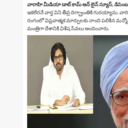
వారాహి మీడియా డాట్ కామ్ ఆన్ లైన్ న్యూస్, డిసెం
ఇకలేరనే వార్త విని తీవ్ర దిగ్భ్రాంతికి గురయ్యాను. వా
రంగంలో విప్లవాత్మక మార్పులకు నాంది పలికిన మన్మోహన్ 
మంత్రిగా దేశానికి విశేష సేవలు అందించారు.