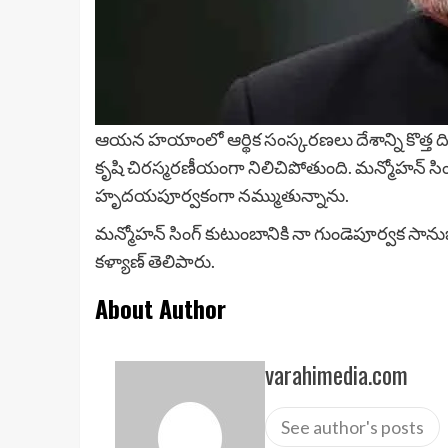
ఆయన హయాంలో ఆర్థిక సంస్కరణలు దేశాన్ని కొత్త ది
కృషి చిరస్మరణీయంగా నిలిచిపోతుంది. మన్మోహన్ స
హృదయపూర్వకంగా నమ్ముతున్నాను.
మన్మోహన్ సింగ్ కుటుంబానికి నా గుండెపూర్వక సానుభ
కళ్యాణ్ తెలిపారు.
About Author
varahimedia.com
See author's posts