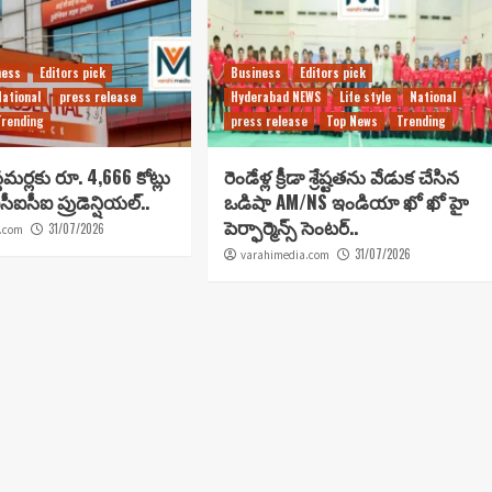
ness
Editors pick
Business
Editors pick
National
press release
Hyderabad NEWS
Life style
National
Trending
press release
Top News
Trending
టమర్లకు రూ. 4,666 కోట్లు
రెండేళ్ల క్రీడా శ్రేష్టతను వేడుక చేసిన
సీఐసీఐ ప్రుడెన్షియల్..
ఒడిషా AM/NS ఇండియా ఖో ఖో హై
పెర్ఫార్మెన్స్ సెంటర్..
31/07/2026
.com
31/07/2026
varahimedia.com