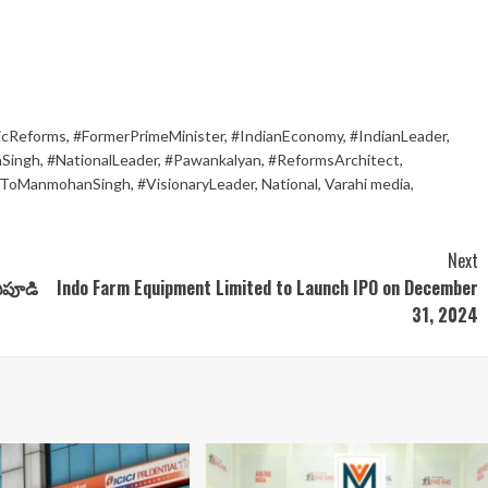
cReforms
,
#FormerPrimeMinister
,
#IndianEconomy
,
#IndianLeader
,
Singh
,
#NationalLeader
,
#Pawankalyan
,
#ReformsArchitect
,
eToManmohanSingh
,
#VisionaryLeader
,
National
,
Varahi media
,
Next
విపూడి
Indo Farm Equipment Limited to Launch IPO on December
31, 2024