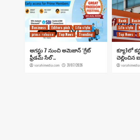
Bank
Busi
Business
Editors pick
Life style
Life style
press release
Top News
Trending
Top News
ఆగస్టు 7 నుంచి అమెజాన్ ‘గ్రేట్
క్యూ1లో కస్
ఫ్రీడమ్ సేల్’..
చెల్లించిన ఐ
31/07/2026
varahimedia.com
varahimedia