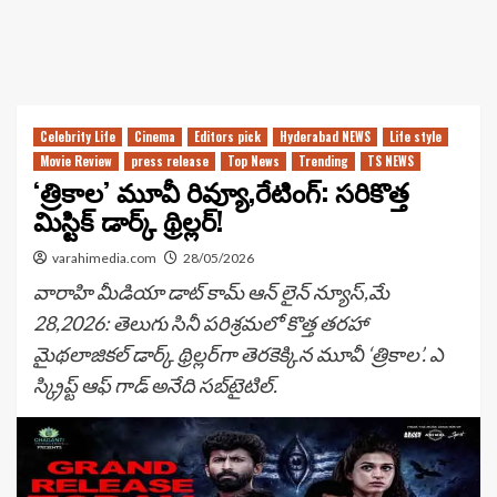
Celebrity Life
Cinema
Editors pick
Hyderabad NEWS
Life style
Movie Review
press release
Top News
Trending
TS NEWS
‘త్రికాల’ మూవీ రివ్యూ,రేటింగ్: సరికొత్త
మిస్టిక్ డార్క్ థ్రిల్లర్!
varahimedia.com
28/05/2026
వారాహి మీడియా డాట్ కామ్ ఆన్ లైన్ న్యూస్,మే
28,2026: తెలుగు సినీ పరిశ్రమలో కొత్త తరహా
మైథలాజికల్ డార్క్ థ్రిల్లర్‌గా తెర‌కెక్కిన‌ మూవీ ‘త్రికాల’. ఎ
స్క్రిప్ట్ ఆఫ్ గాడ్ అనేది స‌బ్‌టైటిల్.