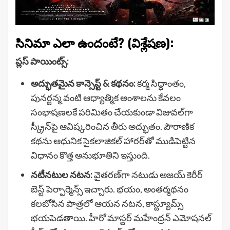
సినిమా ఎలా ఉందంటే? (విశ్లేషణ):
ప్లస్ పాయింట్స్:
అద్భుతమైన కాన్సెప్ట్ & కథనం:
కర్మ సిద్ధాంతం,
పునర్జన్మ వంటి ఆధ్యాత్మిక అంశాలను కేవలం
సంభాషణలకే పరిమితం చేయకుండా విజువల్‌గా
స్క్రీన్‌పై ఆవిష్కరించిన తీరు అద్భుతం. పౌరాణిక
కథను ఆధునిక సైకలాజికల్ హారర్‌తో ముడిపెట్టిన
విధానం కొత్త అనుభూతిని ఇస్తుంది.
నటీనటుల నటన:
వైతరణ్‌గా నటుడు అజయ్ కెరీర్
బెస్ట్ పెర్ఫార్మెన్స్ ఇచ్చారు. భయం, అంతర్మథనం
కలబోసిన పాత్రలో ఆయన నటన, కాస్ట్యూమ్స్
భయపెడతాయి. హీరో మాస్టర్ మహేంద్రన్ ఎమోషనల్