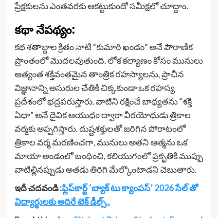
ప్రేక్షకులను ఎంతవరకు ఆకట్టుకుందో సమీక్షలో చూద్దాం.
కథా నేపథ్యం:
కథ శతాబ్దాల క్రితం నాటి “కుమారి ఖండం” అనే పౌరాణిక
ప్రాంతంలో మొదలవుతుంది. లోక కల్యాణం కోసం మునులు
అత్యంత శక్తివంతమైన తాంత్రిక రహస్యాలను, ప్రాచీన
విజ్ఞానాన్ని అసురుల చేతికి చిక్కకుండా ఒక రహస్య
ప్రదేశంలో భద్రపరుస్తారు. వాటిని రక్షించే బాధ్యతను “శక్తి
ఏథా” అనే దైవిక ఆయుధం ద్వారా వీరయోధుడు త్రికాల
వర్మకు అప్పగిస్తారు. దుష్టశక్తులతో జరిగిన పోరాటంలో
త్రికాల వర్మ మరణించగా, మునులు అతని ఆత్మను ఒక
మాయా అండంలో బంధించి, కలియుగంలో ప్రకృతికి ముప్పు
వాటిల్లినప్పుడు అతడు తిరిగి మేల్కొంటాడని చెబుతారు.
ఇదీ చదవండి :
ఫ్లిప్‌కార్ట్ ‘బ్యాక్ టు క్యాంపస్’ 2026 సేల్ తో
విద్యార్థులకు అదిరే టెక్ డీల్స్..