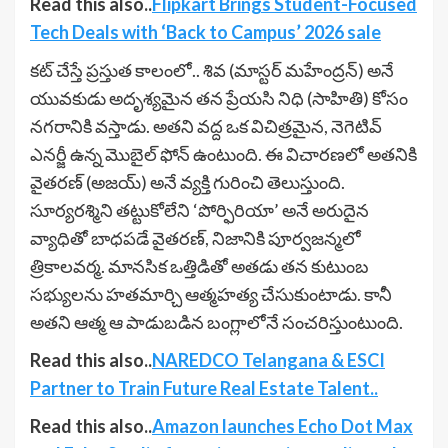
Read this also..
Flipkart Brings Student-Focused
Tech Deals with ‘Back to Campus’ 2026 sale
కట్ చేస్తే ప్రస్తుత కాలంలో.. శివ (మాస్టర్ మహేంద్రన్) అనే
యువకుడు అదృశ్యమైన తన ప్రేయసి నిధి (సాహితి) కోసం
నగరానికి వస్తాడు. అతని వద్ద ఒక విచిత్రమైన, నెగెటివ్
ఎనర్జీ ఉన్న మొబైల్ ఫోన్ ఉంటుంది. ఈ విచారణలో అతనికి
వైతరణ్ (అజయ్) అనే వ్యక్తి గురించి తెలుస్తుంది.
సూర్యరశ్మిని తట్టుకోలేని ‘పోర్ఫిరియా’ అనే అరుదైన
వ్యాధితో బాధపడే వైతరణ్, నిజానికి పూర్వజన్మలో
త్రికాలవర్మ. మానసిక ఒత్తిడితో అతడు తన కుటుంబ
సభ్యులను హతమార్చి ఆత్మహత్య చేసుకుంటాడు. కానీ
అతని ఆత్మ ఆ పాడుబడిన బంగ్లాలోనే సంచరిస్తుంటుంది.
Read this also..
NAREDCO Telangana & ESCI
Partner to Train Future Real Estate Talent..
Read this also..
Amazon launches Echo Dot Max