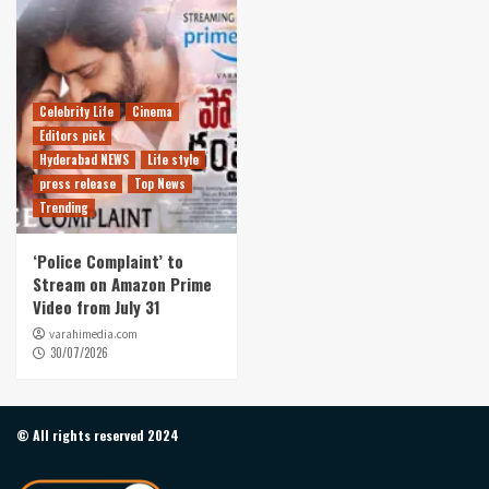
Celebrity Life
Cinema
Editors pick
Hyderabad NEWS
Life style
press release
Top News
Trending
‘Police Complaint’ to
Stream on Amazon Prime
Video from July 31
varahimedia.com
30/07/2026
© All rights reserved 2024