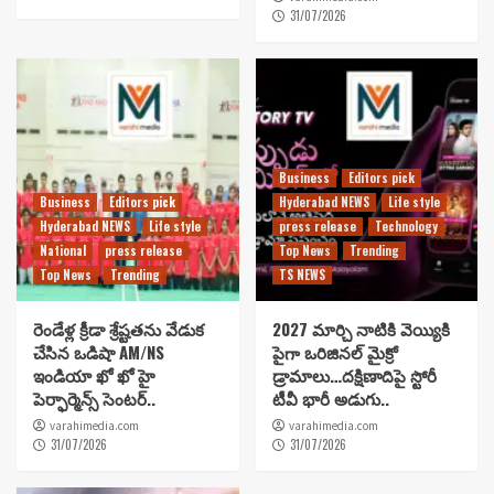
31/07/2026
Business
Editors pick
Business
Editors pick
Hyderabad NEWS
Life style
Hyderabad NEWS
Life style
press release
Technology
National
press release
Top News
Trending
Top News
Trending
TS NEWS
రెండేళ్ల క్రీడా శ్రేష్టతను వేడుక
2027 మార్చి నాటికి వెయ్యికి
చేసిన ఒడిషా AM/NS
పైగా ఒరిజినల్ మైక్రో
ఇండియా ఖో ఖో హై
డ్రామాలు…దక్షిణాదిపై స్టోరీ
పెర్ఫార్మెన్స్ సెంటర్..
టీవీ భారీ అడుగు..
varahimedia.com
varahimedia.com
31/07/2026
31/07/2026