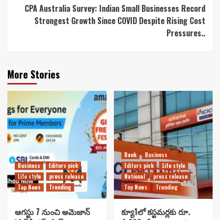
CPA Australia Survey: Indian Small Businesses Record
Strongest Growth Since COVID Despite Rising Cost
Pressures..
More Stories
Bank
Business
Business
Editors pick
Editors pick
Life style
Life style
press release
National
press release
Top News
Trending
Top News
Trending
ఆగస్టు 7 నుంచి అమెజాన్
క్యూ1లో కస్టమర్లకు రూ.