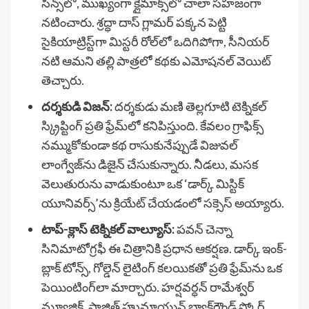
సీన్స్‌లో, ముఖ్యంగా క్లైమాక్స్‌లో చాలా సహజంగా
నటించారు. శ్రద్ధా దాస్ గ్లామర్ పక్కన పెట్టి
సైకియాట్రిస్ట్‌గా మిస్టరీ రోల్‌లో ఒదిగిపోగా, సీనియర్
నటి ఆమని తల్లి పాత్రలో కథకు ఎమోషనల్ వెయిట్
తెచ్చారు.
దర్శకుడి విజన్:
దర్శకుడు మణి తెల్లగూటి టెక్నికల్
స్క్రిప్టింగ్ ప్రతి ఫ్రేమ్‌లో కనిపిస్తుంది. కేవలం గ్రాఫిక్స్
నమ్ముకోకుండా కథ రాసుకునేప్పుడే విజువల్
లాంగ్వేజ్‌ను డిజైన్ చేసుకున్నారు. నీడలు, మసక
వెలుతురును వాడుకుంటూ ఒక ‘డార్క్ మిస్టిక్
యూనివర్స్’ను క్రియేట్ చేయడంలో సక్సెస్ అయ్యారు.
టాప్-క్లాస్ టెక్నికల్ వాల్యూస్:
పవన్ చెన్నా
సినిమాటోగ్రఫీ ఈ చిత్రానికి ప్రధాన ఆకర్షణ. డార్క్ ఇంక్-
బ్లాక్ టోన్స్, గోల్డెన్ లైటింగ్ కలయికతో ప్రతి ఫ్రేమ్‌ను ఒక
పెయింటింగ్‌లా మార్చారు. హర్షవర్ధన్ రామేశ్వర్
మ్యూజిక్, షాజిత్ హుమాయున్ బ్యాక్‌గ్రౌండ్ స్కోర్