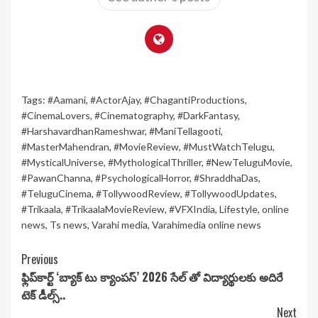
Tags:
#Aamani
,
#ActorAjay
,
#ChagantiProductions
,
#CinemaLovers
,
#Cinematography
,
#DarkFantasy
,
#HarshavardhanRameshwar
,
#ManiTellagooti
,
#MasterMahendran
,
#MovieReview
,
#MustWatchTelugu
,
#MysticalUniverse
,
#MythologicalThriller
,
#NewTeluguMovie
,
#PawanChanna
,
#PsychologicalHorror
,
#ShraddhaDas
,
#TeluguCinema
,
#TollywoodReview
,
#TollywoodUpdates
,
#Trikaala
,
#TrikaalaMovieReview
,
#VFXIndia
,
Lifestyle
,
online
news
,
Ts news
,
Varahi media
,
Varahimedia online news
Continue
Previous
ఫ్లిప్‌కార్ట్ ‘బ్యాక్ టు క్యాంపస్’ 2026 సేల్ తో విద్యార్థులకు అదిరే
Reading
టెక్ డీల్స్..
Next