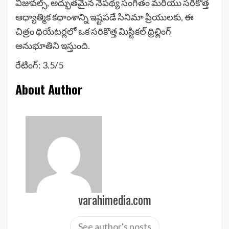
విజువల్స్, అద్భుతమైన నేపథ్య సంగీతం మరియు సరికొత్త
ఆధ్యాత్మిక కథాంశాన్ని ఇష్టపడే సినిమా ప్రియులకు, ఈ
చిత్రం థియేటర్లలో ఒక సరికొత్త మిస్టికల్ థ్రిల్లింగ్
అనుభూతిని ఇస్తుంది.
రేటింగ్: 3.5/5
About Author
varahimedia.com
See author's posts