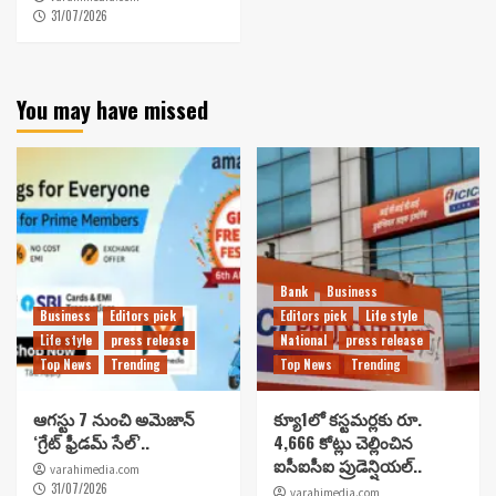
31/07/2026
You may have missed
Bank
Business
Business
Editors pick
Editors pick
Life style
Life style
press release
National
press release
Top News
Trending
Top News
Trending
ఆగస్టు 7 నుంచి అమెజాన్
క్యూ1లో కస్టమర్లకు రూ.
‘గ్రేట్ ఫ్రీడమ్ సేల్’..
4,666 కోట్లు చెల్లించిన
ఐసీఐసీఐ ప్రుడెన్షియల్..
varahimedia.com
31/07/2026
varahimedia.com