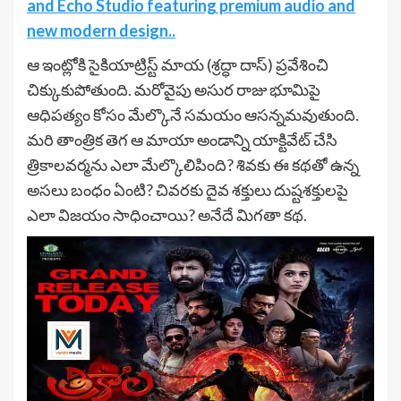
and Echo Studio featuring premium audio and
new modern design..
ఆ ఇంట్లోకి సైకియాట్రిస్ట్ మాయ (శ్రద్ధా దాస్) ప్రవేశించి
చిక్కుకుపోతుంది. మరోవైపు అసుర రాజు భూమిపై
ఆధిపత్యం కోసం మేల్కొనే సమయం ఆసన్నమవుతుంది.
మరి తాంత్రిక తెగ ఆ మాయా అండాన్ని యాక్టివేట్ చేసి
త్రికాలవర్మను ఎలా మేల్కొలిపింది? శివకు ఈ కథతో ఉన్న
అసలు బంధం ఏంటి? చివరకు దైవ శక్తులు దుష్టశక్తులపై
ఎలా విజయం సాధించాయి? అనేదే మిగతా కథ.