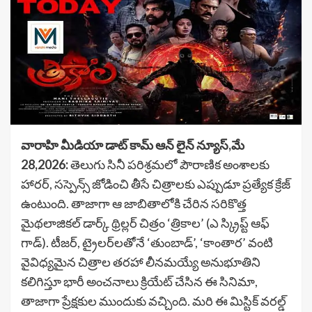
వారాహి మీడియా డాట్ కామ్ ఆన్ లైన్ న్యూస్,మే
28,2026:
తెలుగు సినీ పరిశ్రమలో పౌరాణిక అంశాలకు
హారర్, సస్పెన్స్ జోడించి తీసే చిత్రాలకు ఎప్పుడూ ప్రత్యేక క్రేజ్
ఉంటుంది. తాజాగా ఆ జాబితాలోకి చేరిన సరికొత్త
మైథలాజికల్ డార్క్ థ్రిల్లర్ చిత్రం ‘త్రికాల’ (ఎ స్క్రిప్ట్ ఆఫ్
గాడ్). టీజర్, ట్రైలర్‌లతోనే ‘తుంబాడ్’, ‘కాంతార’ వంటి
వైవిధ్యమైన చిత్రాల తరహా లీనమయ్యే అనుభూతిని
కలిగిస్తూ భారీ అంచనాలు క్రియేట్ చేసిన ఈ సినిమా,
తాజాగా ప్రేక్షకుల ముందుకు వచ్చింది. మరి ఈ మిస్టిక్ వరల్డ్