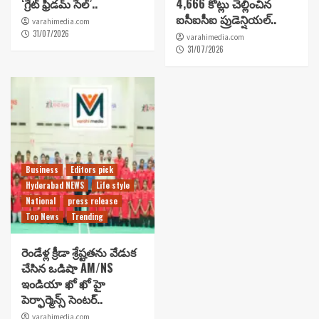
‘గ్రేట్ ఫ్రీడమ్ సేల్’..
4,666 కోట్లు చెల్లించిన
ఐసీఐసీఐ ప్రుడెన్షియల్..
varahimedia.com
31/07/2026
varahimedia.com
31/07/2026
Business
Editors pick
Hyderabad NEWS
Life style
National
press release
Top News
Trending
రెండేళ్ల క్రీడా శ్రేష్టతను వేడుక
చేసిన ఒడిషా AM/NS
ఇండియా ఖో ఖో హై
పెర్ఫార్మెన్స్ సెంటర్..
varahimedia.com