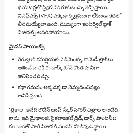
థియేటర్లలో ప్రేక్షకుడికి గూస్‌బంప్స్ తెప్పిస్తాయి.
విఎఫ్ఎక్స్ (VFX) ఎక్కడా కృత్రిమంగా లేకుండా కథలో
లీనమయ్యేలా ఉంది, ముఖ్యంగా ఇంటర్వెల్ బ్లాక్
విజువల్స్ అదిరిపోయాయి.
మైనస్ పాయింట్స్:
రెగ్యులర్ కమర్షియల్ ఎలిమెంట్స్, కామెడీ ట్రాక్‌లు
ఆశించే వారికి ఈ డార్క్ టోన్ కొంత హెవీగా
అనిపించవచ్చు.
కథా గమనం అక్కడక్కడా నెమ్మదించినట్లు
అనిపిస్తుంది.
‘త్రికాల’ అనేది రొటీన్ జంప్-స్కేర్ హారర్ చిత్రాల లాంటిది
కాదు. ఇది మైథాలజీ, సైకలాజికల్ డ్రెడ్, డార్క్ ఫాంటసీల
కలయికతో సాగే విజువల్ వండర్. హాలీవుడ్ స్థాయి