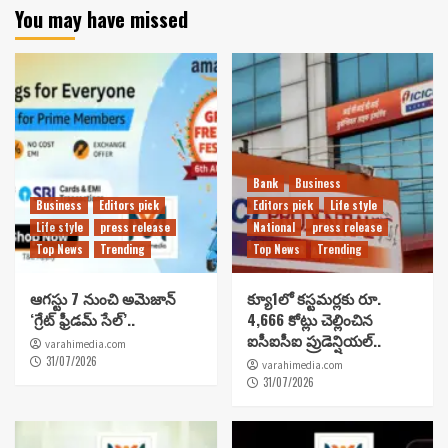
You may have missed
Bank
Business
Business
Editors pick
Editors pick
Life style
Life style
press release
National
press release
Top News
Trending
Top News
Trending
ఆగస్టు 7 నుంచి అమెజాన్
క్యూ1లో కస్టమర్లకు రూ.
‘గ్రేట్ ఫ్రీడమ్ సేల్’..
4,666 కోట్లు చెల్లించిన
ఐసీఐసీఐ ప్రుడెన్షియల్..
varahimedia.com
31/07/2026
varahimedia.com
31/07/2026