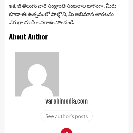
ఇక, జీ తెలుగు వారి సంక్రాంతి సంబరాల భాగంగా, మీరు
కూడా ఈ ఉత్సవంలో పాల్గొని, మీ అభిమాన తారలను
నేరుగా చూసే అవకాశం పొందండి.
About Author
varahimedia.com
See author's posts