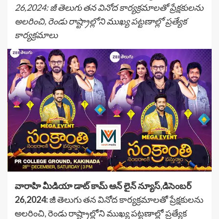
26,2024: జీ తెలుగు తన వినోద కార్యక్రమాలతో ప్రేక్షకులను
అలరించి, రెండు రాష్ట్రాల్లోని ముఖ్య పట్టణాల్లో ప్రత్యేక
కార్యక్రమాలు
వారాహి మీడియా డాట్ కామ్ ఆన్ లైన్ న్యూస్,డిసెంబర్
26,2024:
జీ తెలుగు తన వినోద కార్యక్రమాలతో ప్రేక్షకులను
అలరించి, రెండు రాష్ట్రాల్లోని ముఖ్య పట్టణాల్లో ప్రత్యేక