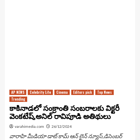
AP NEWS
Celebrity Life
Cinema
Editors pick
Top News
Trending
కాకినాడలో సంక్రాంతి సంబరాలకు విక్టరీ
వెంకటేష్,అనిల్ రావిపూడి అతిథులు
varahimedia.com
26/12/2024
వారాహి మీడియా డాట్ కామ్ ఆన్ లైన్ న్యూస్,డిసెంబర్