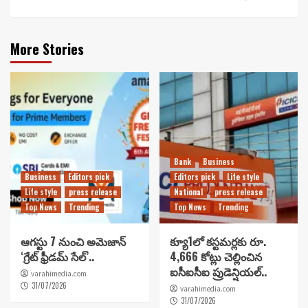
More Stories
Bank
Business
Business
Editors pick
Editors pick
Life style
Life style
press release
National
press release
Top News
Trending
Top News
Trending
ఆగస్టు 7 నుంచి అమెజాన్
క్యూ1లో కస్టమర్లకు రూ.
‘గ్రేట్ ఫ్రీడమ్ సేల్’..
4,666 కోట్లు చెల్లించిన
ఐసీఐసీఐ ప్రుడెన్షియల్..
varahimedia.com
31/07/2026
varahimedia.com
31/07/2026