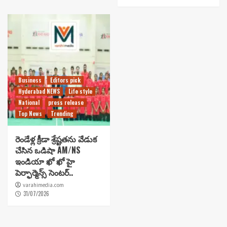
Business
Editors pick
Hyderabad NEWS
Life style
National
press release
Top News
Trending
రెండేళ్ల క్రీడా శ్రేష్టతను వేడుక
చేసిన ఒడిషా AM/NS
ఇండియా ఖో ఖో హై
పెర్ఫార్మెన్స్ సెంటర్..
varahimedia.com
31/07/2026