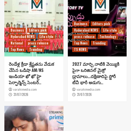
Business
Editors pick
Business
Editors pick
Hyderabad NEWS
Life style
Hyderabad NEWS
Life style
press release
Technology
National
press release
Top News
Trending
Top News
Trending
TS NEWS
రెండేళ్ల క్రీడా శ్రేష్టతను వేడుక
2027 మార్చి నాటికి వెయ్యికి
చేసిన ఒడిషా AM/NS
పైగా ఒరిజినల్ మైక్రో
ఇండియా ఖో ఖో హై
డ్రామాలు…దక్షిణాదిపై స్టోరీ
పెర్ఫార్మెన్స్ సెంటర్..
టీవీ భారీ అడుగు..
varahimedia.com
varahimedia.com
31/07/2026
31/07/2026