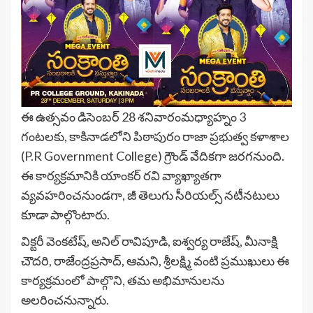
ఈ ఉత్సవం డిసెంబర్ 28 శనివారంమధ్యాహ్నం 3
గంటలకు, కాకినాడలోని పిఠాపురం రాజా ప్రభుత్వ కళాశాల
(P.R Government College) గ్రౌండ్ వేదికగా జరగనుంది.
ఈ కార్యక్రమానికి యాంకర్ రవి వ్యాఖ్యాతగా
వ్యవహరించనుండగా, జీ తెలుగు సీరియల్స్ నటీనటులు
కూడా పాల్గొంటారు.
విక్టరీ వెంకటేష్, అనిల్ రావిపూడి, ఐశ్వర్య రాజేష్, మీనాక్షి
చౌదరి, రాజేంద్రప్రసాద్, ఆమని, శ్రీలక్ష్మి వంటి ప్రముఖులు ఈ
కార్యక్రమంలో పాల్గొని, తమ అభిమానులను
అలరించనున్నారు.