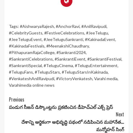
Tags:
#AishwaryaRajesh
,
#AnchorRavi
,
#AnilRavipudi
,
#CelebrityGuests
,
#FestiveCelebrations
,
#JeeTelugu
,
#JeeTeluguEvent
,
#JeeTeluguSankranti
,
#KakinadaEvent
,
#KakinadaFestivals
,
#MeenakshiChaudhary
,
#PithapuramRajaCollege
,
#Sankranti2024
,
#SankrantiCelebrations
,
#SankrantiEvent
,
#SankrantiFestival
,
#SankrantiSpecial
,
#TeluguCinema
,
#TeluguEntertainment
,
#TeluguFans
,
#TeluguStars
,
#TeluguStarsInKakinada
,
#VenkateshAnilRavipudi
,
#VictoryVenkatesh
,
Varahi media
,
Varahimedia online news
Continue
Previous
పండుగ సీజన్ డిస్కౌంట్లను ప్రకటించిన డీహెచ్ఎల్ ఎక్స్ ప్రెస్
Reading
Next
దేశాన్ని ఆర్థికంగా అభివృద్ధి పథంలో నడిపించిన మహానేత…
మన్మోహన్ సింగ్