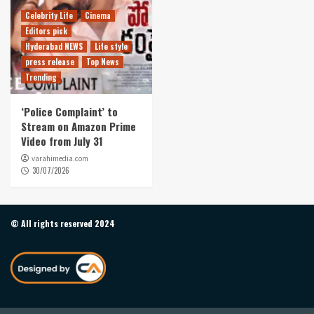
Celebrity Life
Cinema
Editors pick
Hyderabad NEWS
Life style
press release
Top News
Trending
‘Police Complaint’ to
Stream on Amazon Prime
Video from July 31
varahimedia.com
30/07/2026
© All rights reserved 2024