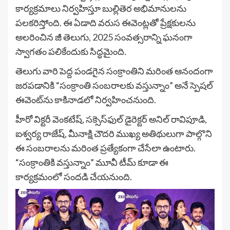
కార్యక్రమాలు నిర్వహిస్తూ బుల్లితెర అభిమానులను
పలకరిస్తోంది. ఈ ఏడాది వరుస ఈవెంట్లతో ప్రేక్షకులను
అలరించిన జీ తెలుగు, 2025 సంవత్సరాన్ని ఘనంగా
స్వాగతం పలికేందుకు సిద్ధమైంది.
తెలుగు వారి పెద్ద పండగైన సంక్రాంతిని మరింత ఆనందంగా
జరపడానికి “సంక్రాంతి సంబరాలకు వస్తున్నాం” అనే స్పెషల్
ఈవెంట్‌ను కాకినాడలో నిర్వహించనుంది.
హీరో విక్టరీ వెంకటేష్, సక్సెస్‌ఫుల్ డైరెక్టర్ అనిల్ రావిపూడి,
ఐశ్వర్య రాజేష్, మీనాక్షి చౌదరి ముఖ్య అతిథులుగా పాల్గొని
ఈ సంబరాలను మరింత ప్రత్యేకంగా చేసేలా ఉంటారు.
“సంక్రాంతికి వస్తున్నాం” మూవీ టీమ్ కూడా ఈ
కార్యక్రమంలో సందడి చేయనుంది.