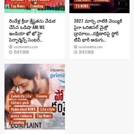
Top News
Trending
TS NEWS
రెండేళ్ల క్రీడా శ్రేష్టతను వేడుక
2027 మార్చి నాటికి వెయ్యికి
చేసిన ఒడిషా AM/NS
పైగా ఒరిజినల్ మైక్రో
ఇండియా ఖో ఖో హై
డ్రామాలు…దక్షిణాదిపై స్టోరీ
పెర్ఫార్మెన్స్ సెంటర్..
టీవీ భారీ అడుగు..
varahimedia.com
varahimedia.com
31/07/2026
31/07/2026
Celebrity Life
Cinema
Editors pick
Hyderabad NEWS
Life style
press release
Top News
Trending