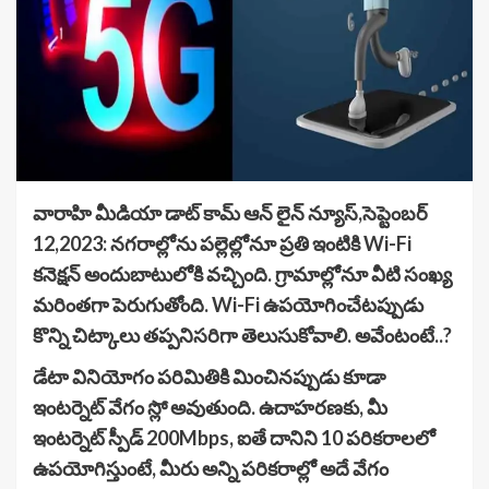
వారాహి మీడియా డాట్ కామ్ ఆన్ లైన్ న్యూస్,సెప్టెంబర్
12,2023: నగరాల్లోను పల్లెల్లోనూ ప్రతి ఇంటికి Wi-Fi
కనెక్షన్ అందుబాటులోకి వచ్చింది. గ్రామాల్లోనూ వీటి సంఖ్య
మరింతగా పెరుగుతోంది. Wi-Fi ఉపయోగించేటప్పుడు
కొన్ని చిట్కాలు తప్పనిసరిగా తెలుసుకోవాలి. అవేంటంటే..?
డేటా వినియోగం పరిమితికి మించినప్పుడు కూడా
ఇంటర్నెట్ వేగం స్లో అవుతుంది. ఉదాహరణకు, మీ
ఇంటర్నెట్ స్పీడ్ 200Mbps, ఐతే దానిని 10 పరికరాలలో
ఉపయోగిస్తుంటే, మీరు అన్ని పరికరాల్లో అదే వేగం