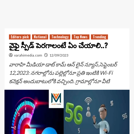
Editors pick
National
Technology
Top News
Trending
వైఫై స్పీడ్ పెరగాలంటే ఏం చేయాలి..?
varahimedia.com
12/09/2023
వారాహి మీడియా డాట్ కామ్ ఆన్ లైన్ న్యూస్,సెప్టెంబర్
12,2023: నగరాల్లోను పల్లెల్లోనూ ప్రతి ఇంటికి Wi-Fi
కనెక్షన్ అందుబాటులోకి వచ్చింది. గ్రామాల్లోనూ వీటి