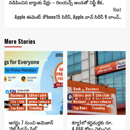
నడిపించిన బ్యాంకు షేర్లు – రిలయన్స్‌ అండతో నిఫ్టీ కేక..
Reading
Next
Apple ఈవెంట్: iPhone15 సిరీస్, Apple వాచ్ సిరీస్ 9 లాంచ్..
More Stories
Bank
Business
Business
Editors pick
Editors pick
Life style
Life style
press release
National
press release
Top News
Trending
Top News
Trending
ఆగస్టు 7 నుంచి అమెజాన్
క్యూ1లో కస్టమర్లకు రూ.
‘గ్రేట్ ఫ్రీడమ్ సేల్’..
4,666 కోట్లు చెల్లించిన