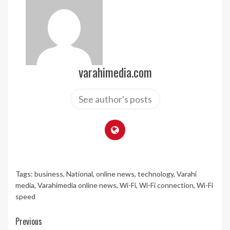
varahimedia.com
See author's posts
Tags:
business
,
National
,
online news
,
technology
,
Varahi
media
,
Varahimedia online news
,
Wi-Fi
,
Wi-Fi connection
,
Wi-Fi
speed
Continue
Previous