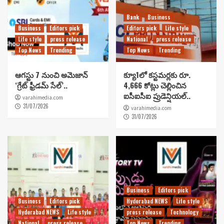
Bank
Business
Business
Editors pick
Editors pick
Life style
Life style
press release
National
press release
Top News
Trending
Top News
Trending
ఆగస్టు 7 నుంచి అమెజాన్
క్యూ1లో కస్టమర్లకు రూ.
‘గ్రేట్ ఫ్రీడమ్ సేల్’..
4,666 కోట్లు చెల్లించిన
ఐసీఐసీఐ ప్రుడెన్షియల్..
varahimedia.com
31/07/2026
varahimedia.com
31/07/2026
Business
Editors pick
Business
Editors pick
Hyderabad NEWS
Life style
Hyderabad NEWS
Life style
press release
Technology
National
press release
Top News
Trending