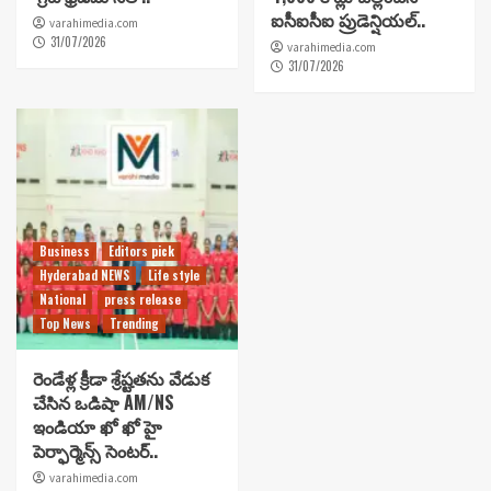
ఐసీఐసీఐ ప్రుడెన్షియల్..
varahimedia.com
31/07/2026
varahimedia.com
31/07/2026
Business
Editors pick
Hyderabad NEWS
Life style
National
press release
Top News
Trending
రెండేళ్ల క్రీడా శ్రేష్టతను వేడుక
చేసిన ఒడిషా AM/NS
ఇండియా ఖో ఖో హై
పెర్ఫార్మెన్స్ సెంటర్..
varahimedia.com