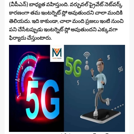
(వీపీఎన్) బాధ్యత వహిస్తుంది. వర్చువల్ ప్రైవేట్ నెట్‌వర్క్
కారణంగా తమ ఇంటర్నెట్ స్లో అవుతుందని చాలా మందికి
తెలియదు. ఇది కాకుండా, చాలా మంది ప్రజలు ఇంటి నుంచి
పని చేసేటప్పుడు ఇంటర్నెట్ స్లో అవుతుందని ఎక్కువగా
ఫిర్యాదు చేస్తుంటారు.