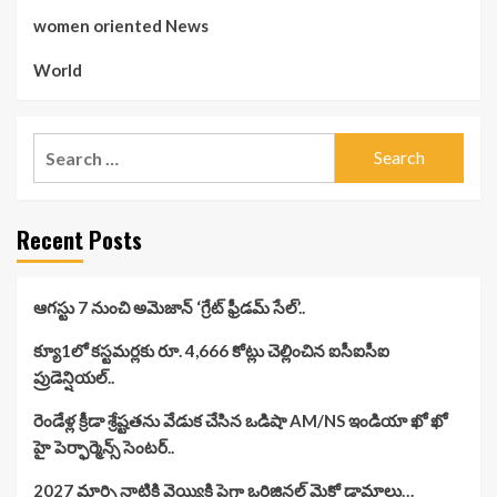
women oriented News
World
Search
for:
Recent Posts
ఆగస్టు 7 నుంచి అమెజాన్ ‘గ్రేట్ ఫ్రీడమ్ సేల్’..
క్యూ1లో కస్టమర్లకు రూ. 4,666 కోట్లు చెల్లించిన ఐసీఐసీఐ
ప్రుడెన్షియల్..
రెండేళ్ల క్రీడా శ్రేష్టతను వేడుక చేసిన ఒడిషా AM/NS ఇండియా ఖో ఖో
హై పెర్ఫార్మెన్స్ సెంటర్..
2027 మార్చి నాటికి వెయ్యికి పైగా ఒరిజినల్ మైక్రో డ్రామాలు…