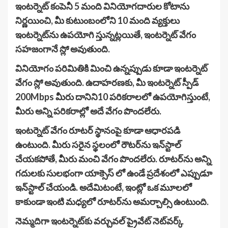
ఇంటర్నెట్ కంపెనీ 5 మంది వినియోగదారుల కోటాను
నిర్ణయించి, మీ కుటుంబంలోని 10 మంది వ్యక్తులు
ఇంటర్నెట్‌ను ఉపయోగి స్తున్నట్లయితే, ఇంటర్నెట్ వేగం
సహజంగానే స్లో అవుతుంది.
వినియోగం పరిమితికి మించి ఉన్నప్పుడు కూడా ఇంటర్నెట్
వేగం స్లో అవుతుంది. ఉదాహరణకు, మీ ఇంటర్నెట్ స్పీడ్
200Mbps మీరు దానిని10 పరికరాలలో ఉపయోగిస్తుంటే,
మీరు అన్ని పరికరాల్లో అదే వేగం పొందలేరు.
ఇంటర్నెట్ వేగం రూటర్ స్థానంపై కూడా ఆధారపడి
ఉంటుంది. మీరు సరైన స్థలంలో రౌటర్‌ను ఇన్‌స్టాల్
చేయకపోతే, మీరు మంచి వేగం పొందలేరు. రూటర్‌ను అన్ని
గదులకు సులభంగా యాక్సెస్ లో ఉండే ప్రదేశంలో ఎప్పుడూ
ఇన్‌స్టాల్ చేయండి. అదేమిటంటే, ఇంట్లో ఒక మూలలో
కాకుండా ఇంటి మధ్యలో రూటర్‌ను అమర్చాల్సి ఉంటుంది.
నెమ్మదిగా ఇంటర్నెట్‌కు వర్చువల్ ప్రైవేట్ నెట్‌వర్క్