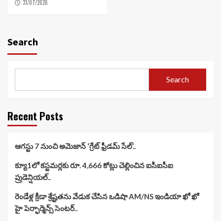
31/07/2026
Search
Search
Recent Posts
ఆగస్టు 7 నుంచి అమెజాన్ ‘గ్రేట్ ఫ్రీడమ్ సేల్’..
క్యూ1లో కస్టమర్లకు రూ. 4,666 కోట్లు చెల్లించిన ఐసీఐసీఐ
ప్రుడెన్షియల్..
రెండేళ్ల క్రీడా శ్రేష్టతను వేడుక చేసిన ఒడిషా AM/NS ఇండియా ఖో ఖో
హై పెర్ఫార్మెన్స్ సెంటర్..