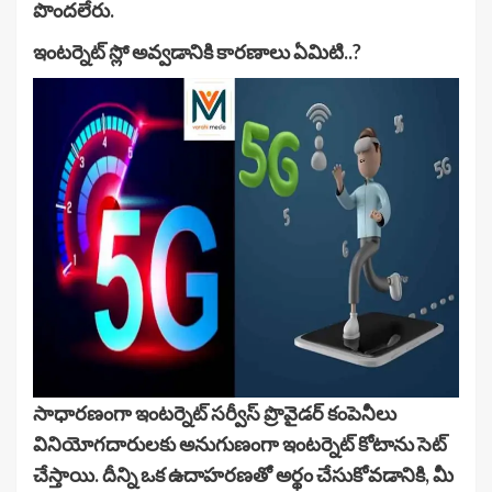
పొందలేరు.
ఇంటర్నెట్ స్లో అవ్వడానికి కారణాలు ఏమిటి..?
సాధారణంగా ఇంటర్నెట్ సర్వీస్ ప్రొవైడర్ కంపెనీలు
వినియోగదారులకు అనుగుణంగా ఇంటర్నెట్ కోటాను సెట్
చేస్తాయి. దీన్ని ఒక ఉదాహరణతో అర్థం చేసుకోవడానికి, మీ