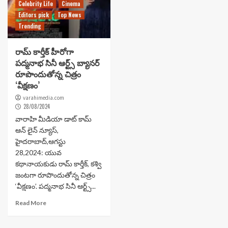
Celebrity Life
Cinema
Editors pick
Top News
Trending
రామ్ కార్తీక్ హీరోగా
ప‌ద్మ‌నాభ సినీ ఆర్ట్స్ బ్యాన‌ర్
రూపొందుతోన్న చిత్రం
‘వీక్ష‌ణం’
varahimedia.com
28/08/2024
వారాహి మీడియా డాట్ కామ్
ఆన్ లైన్ న్యూస్,
హైదరాబాద్,ఆగస్టు
28,2024: యువ
క‌థానాయ‌కుడు రామ్ కార్తీక్, క‌శ్వి
జంట‌గా రూపొందుతోన్న చిత్రం
‘వీక్ష‌ణం’. ప‌ద్మ‌నాభ సినీ ఆర్ట్స్...
Read More