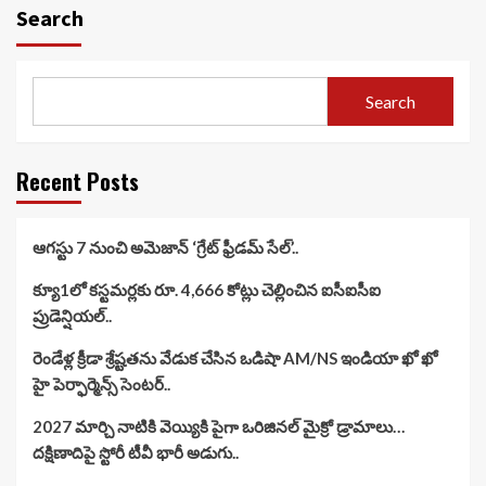
Search
Search
Recent Posts
ఆగస్టు 7 నుంచి అమెజాన్ ‘గ్రేట్ ఫ్రీడమ్ సేల్’..
క్యూ1లో కస్టమర్లకు రూ. 4,666 కోట్లు చెల్లించిన ఐసీఐసీఐ
ప్రుడెన్షియల్..
రెండేళ్ల క్రీడా శ్రేష్టతను వేడుక చేసిన ఒడిషా AM/NS ఇండియా ఖో ఖో
హై పెర్ఫార్మెన్స్ సెంటర్..
2027 మార్చి నాటికి వెయ్యికి పైగా ఒరిజినల్ మైక్రో డ్రామాలు…
దక్షిణాదిపై స్టోరీ టీవీ భారీ అడుగు..