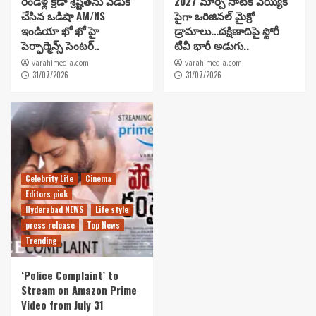
రెండేళ్ల క్రీడా శ్రేష్టతను వేడుక
2027 మార్చి నాటికి వెయ్యికి
చేసిన ఒడిషా AM/NS
పైగా ఒరిజినల్ మైక్రో
ఇండియా ఖో ఖో హై
డ్రామాలు…దక్షిణాదిపై స్టోరీ
పెర్ఫార్మెన్స్ సెంటర్..
టీవీ భారీ అడుగు..
varahimedia.com
varahimedia.com
31/07/2026
31/07/2026
Celebrity Life
Cinema
Editors pick
Hyderabad NEWS
Life style
press release
Top News
Trending
‘Police Complaint’ to
Stream on Amazon Prime
Video from July 31