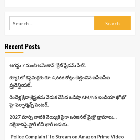
Search
for:
Recent Posts
ఆగస్టు 7 నుంచి అమెజాన్ ‘గ్రేట్ ఫ్రీడమ్ సేల్’..
క్యూ1లో కస్టమర్లకు రూ. 4,666 కోట్లు చెల్లించిన ఐసీఐసీఐ
ప్రుడెన్షియల్..
రెండేళ్ల క్రీడా శ్రేష్టతను వేడుక చేసిన ఒడిషా AM/NS ఇండియా ఖో ఖో
హై పెర్ఫార్మెన్స్ సెంటర్..
2027 మార్చి నాటికి వెయ్యికి పైగా ఒరిజినల్ మైక్రో డ్రామాలు…
దక్షిణాదిపై స్టోరీ టీవీ భారీ అడుగు..
‘Police Complaint’ to Stream on Amazon Prime Video