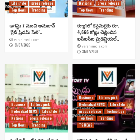
Life style
press release
National
press release
Top News
Trending
Top News
Trending
ఆగస్టు 7 నుంచి అమెజాన్
క్యూ1లో కస్టమర్లకు రూ.
‘గ్రేట్ ఫ్రీడమ్ సేల్’..
4,666 కోట్లు చెల్లించిన
ఐసీఐసీఐ ప్రుడెన్షియల్..
varahimedia.com
31/07/2026
varahimedia.com
31/07/2026
Business
Editors pick
Business
Editors pick
Hyderabad NEWS
Life style
Hyderabad NEWS
Life style
press release
Technology
National
press release
Top News
Trending
Top News
Trending
TS NEWS