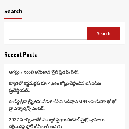
Search
Search
Recent Posts
ఆగస్టు 7 నుంచి అమెజాన్ ‘గ్రేట్ ఫ్రీడమ్ సేల్’..
క్యూ1లో కస్టమర్లకు రూ. 4,666 కోట్లు చెల్లించిన ఐసీఐసీఐ
ప్రుడెన్షియల్..
రెండేళ్ల క్రీడా శ్రేష్టతను వేడుక చేసిన ఒడిషా AM/NS ఇండియా ఖో ఖో
హై పెర్ఫార్మెన్స్ సెంటర్..
2027 మార్చి నాటికి వెయ్యికి పైగా ఒరిజినల్ మైక్రో డ్రామాలు…
దక్షిణాదిపై స్టోరీ టీవీ భారీ అడుగు..