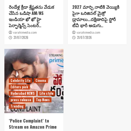
రెండేళ్ల క్రీడా శ్రేష్టతను వేడుక
2027 మార్చి నాటికి వెయ్యికి
చేసిన ఒడిషా AM/NS
పైగా ఒరిజినల్ మైక్రో
ఇండియా ఖో ఖో హై
డ్రామాలు…దక్షిణాదిపై స్టోరీ
పెర్ఫార్మెన్స్ సెంటర్..
టీవీ భారీ అడుగు..
varahimedia.com
varahimedia.com
31/07/2026
31/07/2026
Celebrity Life
Cinema
Editors pick
Hyderabad NEWS
Life style
press release
Top News
Trending
‘Police Complaint’ to
Stream on Amazon Prime