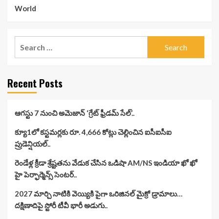
World
Search
for:
Recent Posts
ఆగస్టు 7 నుంచి అమెజాన్ ‘గ్రేట్ ఫ్రీడమ్ సేల్’..
క్యూ1లో కస్టమర్లకు రూ. 4,666 కోట్లు చెల్లించిన ఐసీఐసీఐ
ప్రుడెన్షియల్..
రెండేళ్ల క్రీడా శ్రేష్టతను వేడుక చేసిన ఒడిషా AM/NS ఇండియా ఖో ఖో
హై పెర్ఫార్మెన్స్ సెంటర్..
2027 మార్చి నాటికి వెయ్యికి పైగా ఒరిజినల్ మైక్రో డ్రామాలు…
దక్షిణాదిపై స్టోరీ టీవీ భారీ అడుగు..