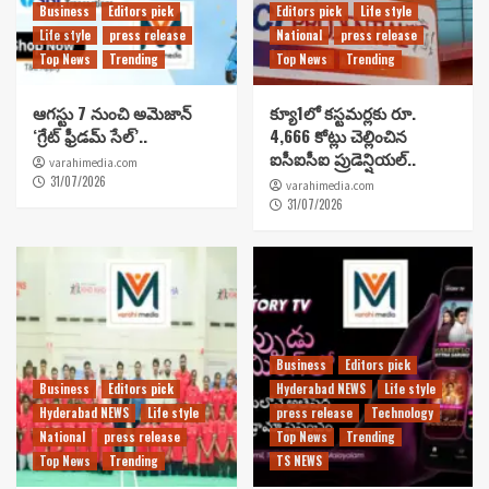
Business
Editors pick
Editors pick
Life style
Life style
press release
National
press release
Top News
Trending
Top News
Trending
ఆగస్టు 7 నుంచి అమెజాన్
క్యూ1లో కస్టమర్లకు రూ.
‘గ్రేట్ ఫ్రీడమ్ సేల్’..
4,666 కోట్లు చెల్లించిన
ఐసీఐసీఐ ప్రుడెన్షియల్..
varahimedia.com
31/07/2026
varahimedia.com
31/07/2026
Business
Editors pick
Business
Editors pick
Hyderabad NEWS
Life style
Hyderabad NEWS
Life style
press release
Technology
National
press release
Top News
Trending
Top News
Trending
TS NEWS