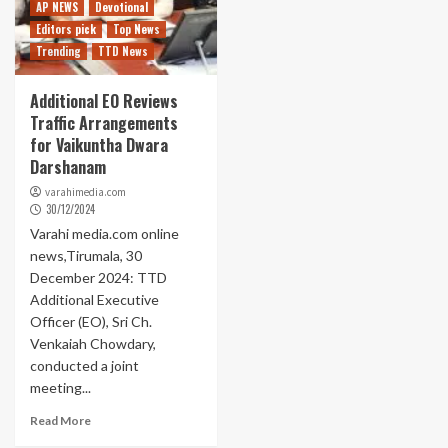
AP NEWS
Devotional
Editors pick
Top News
Trending
TTD News
Additional EO Reviews
Traffic Arrangements
for Vaikuntha Dwara
Darshanam
varahimedia.com
30/12/2024
Varahi media.com online
news,Tirumala, 30
December 2024: TTD
Additional Executive
Officer (EO), Sri Ch.
Venkaiah Chowdary,
conducted a joint
meeting...
Read More