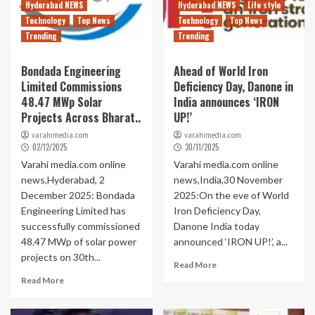
Hyderabad NEWS
Hyderabad NEWS
Life style
Technology
Top News
Technology
Top News
Trending
Trending
Bondada Engineering
Ahead of World Iron
Limited Commissions
Deficiency Day, Danone in
48.47 MWp Solar
India announces ‘IRON
Projects Across Bharat..
UP!’
varahimedia.com
varahimedia.com
02/12/2025
30/11/2025
Varahi media.com online
Varahi media.com online
news,Hyderabad, 2
news,India,30 November
December 2025: Bondada
2025:On the eve of World
Engineering Limited has
Iron Deficiency Day,
successfully commissioned
Danone India today
48.47 MWp of solar power
announced ‘IRON UP!’, a...
projects on 30th...
Read More
Read More