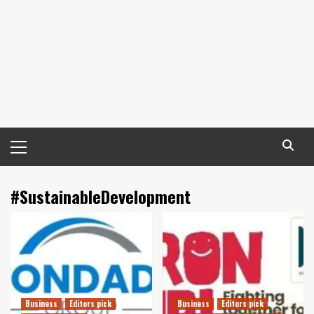
Primary
Menu
#SustainableDevelopment
Business
Editors pick
Business
Editors pick