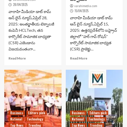
28/04/2025
varahimedia.com
15/04/2025
వారాహి మీడియా డాట్ కామ్
ఆన్ లైన్ న్యూస్,ఏప్రిల్ 28,
వారాహి మీడియా డాట్ కామ్
2025: అంతర్జాతీయ టెక్నాలజీ
ఆన్ లైన్ న్యూస్,ఏప్రిల్ 15,
కంపెనీ HCLTech, తన
2025: ఉత్తరప్రదేశ్‌లోని బహ్రైచ్
కార్పొరేట్ సామాజిక బాధ్యతా
జిల్లాలో "హర్ గావ్ రోషన్"
(CSR) ఎజెండాను
కార్పొరేట్ సామాజిక బాధ్యత
విజయవంతంగా...
(CSR) ప్రాజెక్టు...
Read More
Read More
Business
Editors pick
Business
Editors pick
National
Technology
National
Technology
Top News
Trending
Top News
Trending