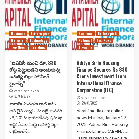
Business
Editors pick
Business
Editors pick
National
Technology
National
Top News
Top News
Trending
Trending
“ఐఎఫ్‌సీ నుంచి రూ. 830
Aditya Birla Housing
కోట్ల పెట్టుబడిని అందుకున్న
Finance Secures Rs 830
ఆదిత్య బిర్లా హౌసింగ్
Crore Investment from
ఫైనాన్స్”
International Finance
Corporation (IFC)
varahimedia.com
29/01/2025
varahimedia.com
29/01/2025
వారాహి మీడియా డాట్ కామ్
ఆన్ లైన్ న్యూస్, ముంబై, జనవరి
Varahi media.com online
29, 2025: భారతదేశపు ప్రముఖ
news,Mumbai, January 29,
ఆర్థిక సేవల సంస్థ ఆదిత్య బిర్లా
2025: Aditya Birla Housing
క్యాపిటల్ కి...
Finance Limited (ABHFL), a
100% subsidiary of Aditya