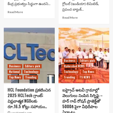
కేంద్ర ప్రభుత్వం సిద్ధంగా ఉందని...
గ్లోబల్ (ఇండియా) లిమిటెడ్,
ప్రపంచ బ్యాంక్...
Read More
Read More
Business
Editors pick
Business
Editors pick
Hyderabad NEWS
National
Technology
Technology
Top News
Top News
Trending
Trending
TS NEWS
HCL Foundation ప్రకటించిన
బహ్రైచ్ అటవీ గ్రామాల్లో
2025 HCLTech గ్రాంట్:
వెలుగులు నింపిన సిగ్నిఫై –
విప్లవాత్మక NGOలకు
హర్ గావ్ రోషన్ ప్రాజెక్ట్‌తో
రూ.16.5 కోట్లు సహాయం..
5000కి పైగా వీధిదీపాల
ఏర్పాటు..
varahimedia.com