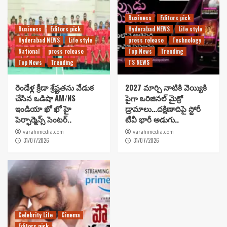
Business
Editors pick
Business
Editors pick
Hyderabad NEWS
Life style
Hyderabad NEWS
Life style
press release
Technology
National
press release
Top News
Trending
Top News
Trending
TS NEWS
రెండేళ్ల క్రీడా శ్రేష్టతను వేడుక
2027 మార్చి నాటికి వెయ్యికి
చేసిన ఒడిషా AM/NS
పైగా ఒరిజినల్ మైక్రో
ఇండియా ఖో ఖో హై
డ్రామాలు…దక్షిణాదిపై స్టోరీ
పెర్ఫార్మెన్స్ సెంటర్..
టీవీ భారీ అడుగు..
varahimedia.com
varahimedia.com
31/07/2026
31/07/2026
Celebrity Life
Cinema
Editors pick