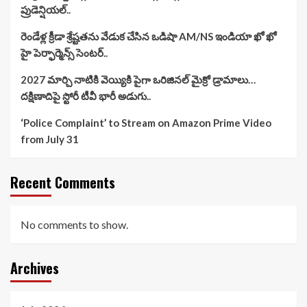
ప్రుడెన్షియల్..
రెండేళ్ల క్రీడా శ్రేష్టతను వేడుక చేసిన ఒడిషా AM/NS ఇండియా ఖో ఖో
హై పెర్ఫార్మెన్స్ సెంటర్..
2027 మార్చి నాటికి వెయ్యికి పైగా ఒరిజినల్ మైక్రో డ్రామాలు…
దక్షిణాదిపై స్టోరీ టీవీ భారీ అడుగు..
‘Police Complaint’ to Stream on Amazon Prime Video
from July 31
Recent Comments
No comments to show.
Archives