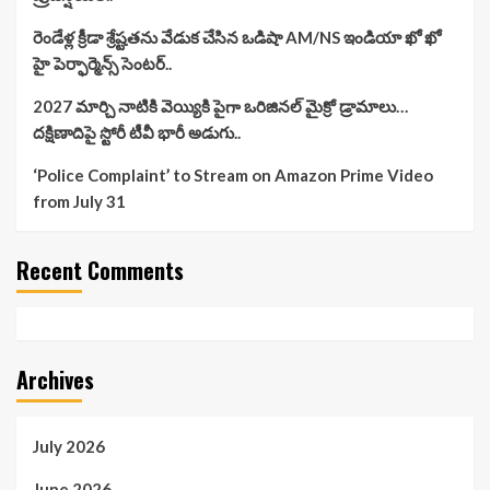
రెండేళ్ల క్రీడా శ్రేష్టతను వేడుక చేసిన ఒడిషా AM/NS ఇండియా ఖో ఖో
హై పెర్ఫార్మెన్స్ సెంటర్..
2027 మార్చి నాటికి వెయ్యికి పైగా ఒరిజినల్ మైక్రో డ్రామాలు…
దక్షిణాదిపై స్టోరీ టీవీ భారీ అడుగు..
‘Police Complaint’ to Stream on Amazon Prime Video
from July 31
Recent Comments
Archives
July 2026
June 2026