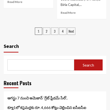
Read More
Birla Capital,...
Read More
Posts
2
3
4
Next
1
navigation
Search
Search
Recent Posts
ఆగస్టు 7 నుంచి అమెజాన్ ‘గ్రేట్ ఫ్రీడమ్ సేల్’..
క్యూ1లో కస్టమర్లకు రూ. 4,666 కోట్లు చెల్లించిన ఐసీఐసీఐ