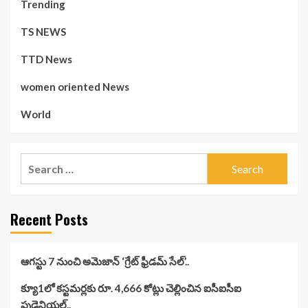
Trending
TS NEWS
TTD News
women oriented News
World
Search
for:
Recent Posts
ఆగస్టు 7 నుంచి అమెజాన్ ‘గ్రేట్ ఫ్రీడమ్ సేల్’..
క్యూ1లో కస్టమర్లకు రూ. 4,666 కోట్లు చెల్లించిన ఐసీఐసీఐ
ప్రుడెన్షియల్..