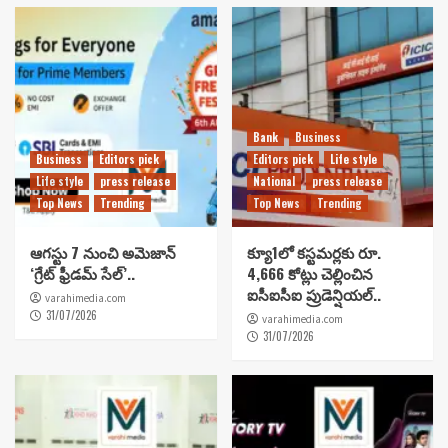
Bank
Business
Business
Editors pick
Editors pick
Life style
Life style
press release
National
press release
Top News
Trending
Top News
Trending
ఆగస్టు 7 నుంచి అమెజాన్
క్యూ1లో కస్టమర్లకు రూ.
‘గ్రేట్ ఫ్రీడమ్ సేల్’..
4,666 కోట్లు చెల్లించిన
ఐసీఐసీఐ ప్రుడెన్షియల్..
varahimedia.com
31/07/2026
varahimedia.com
31/07/2026