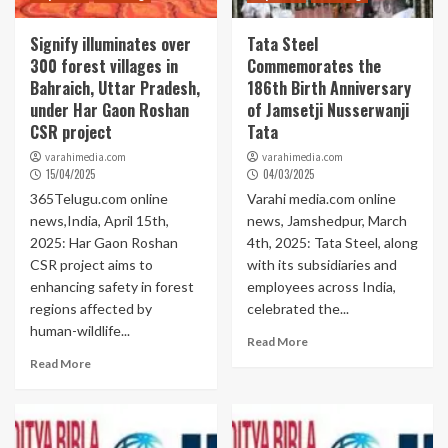
Signify illuminates over
Tata Steel
300 forest villages in
Commemorates the
Bahraich, Uttar Pradesh,
186th Birth Anniversary
under Har Gaon Roshan
of Jamsetji Nusserwanji
CSR project
Tata
varahimedia.com
varahimedia.com
15/04/2025
04/03/2025
365Telugu.com online
Varahi media.com online
news,India, April 15th,
news, Jamshedpur, March
2025: Har Gaon Roshan
4th, 2025: Tata Steel, along
CSR project aims to
with its subsidiaries and
enhancing safety in forest
employees across India,
regions affected by
celebrated the...
human-wildlife...
Read More
Read More