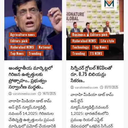
Agriculture news
Business
Editors pick
Editors pick
Hyderabad NEWS
Life style
Hyderabad NEWS
National
Technology
Top News
Top News
Trending
Trending
TS NEWS
అంతర్జాతీయ మార్కెట్లలో
సిగ్నేచర్ గ్లోబల్ NCDలతో
గిరిజన ఉత్పత్తులకు
రూ. 8.75 బిలియన్లు
ప్రోత్సాహం.. ప్రభుత్వం
సేకరణ..
సర్వాంగీణ మద్దతు..
01/11/2025
varahimedia.com
14/11/2025
varahimedia.com
వారాహి మీడియా డాట్ కామ్
వారాహి మీడియా డాట్ కామ్
ఆన్ లైన్
ఆన్ లైన్ న్యూస్,న్యూఢిల్లీ,
న్యూస్,న్యూఢిల్లీ,నవంబర్
నవంబర్ 14,2025: గిరిజనుల
1,2025: భారతదేశంలోని
చేతివృత్తి ఉత్పత్తులను ప్రపంచ
ప్రముఖ రియల్ ఎస్టేట్
మార్కెట్లలో ప్రమోట్ చేయడానికి
డెవలపర్లలో ఒకటైన సిగ్నేచర్