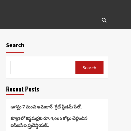
Search
Search
Recent Posts
ఆగస్టు 7 నుంచి అమెజాన్ ‘గ్రేట్ ఫ్రీడమ్ సేల్’..
క్యూ1లో కస్టమర్లకు రూ. 4,666 కోట్లు చెల్లించిన
ఐసీఐసీఐ ప్రుడెన్షియల్..