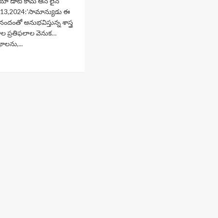
ా డాట్ కామ్ ఆన్ లైన్
టు 13,2024:'సామాన్యుడు ఈ
ందంతో అనుభవిస్తున్న శాస్త్ర
ాల ప్రతిఫలాల వెనుక…
ాలను,...