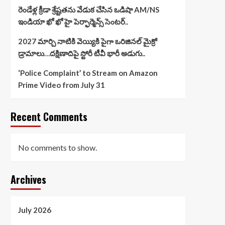
రెండేళ్ల క్రీడా శ్రేష్టతను వేడుక చేసిన ఒడిషా AM/NS
ఇండియా ఖో ఖో హై పెర్ఫార్మెన్స్ సెంటర్..
2027 మార్చి నాటికి వెయ్యికి పైగా ఒరిజినల్ మైక్రో
డ్రామాలు…దక్షిణాదిపై స్టోరీ టీవీ భారీ అడుగు..
‘Police Complaint’ to Stream on Amazon
Prime Video from July 31
Recent Comments
No comments to show.
Archives
July 2026