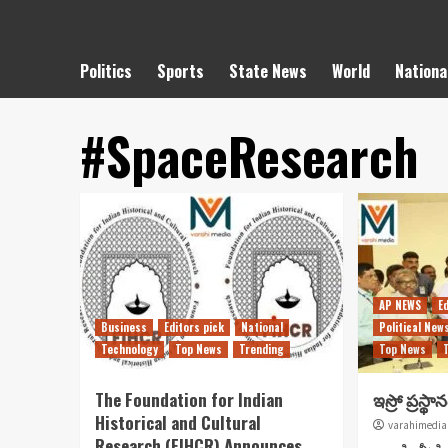
Politics
Sports
State News
World
Nationa
#SpaceResearch
AP NEWS
E
Business
Editors pick
National
Political New
Technology
Top News
Trending
Top News
The Foundation for Indian
ఇస్రో ప్రస్
Historical and Cultural
varahimedia
Research (FIHCR) Announces