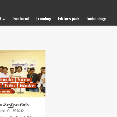
l
Featured
Trending
Editors pick
Technology
ditors pick
Education
s
Politics
Technology
Trending
థానం స్ఫూర్తిదాయకం
13/08/2024
.com