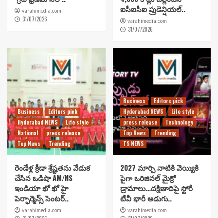
ఐసీఐసీఐ ప్రుడెన్షియల్..
varahimedia.com
31/07/2026
varahimedia.com
31/07/2026
Business
Editors pick
Business
Editors pick
Hyderabad NEWS
Life style
Hyderabad NEWS
Life style
press release
Technology
National
press release
Top News
Trending
Top News
Trending
TS NEWS
రెండేళ్ల క్రీడా శ్రేష్టతను వేడుక
2027 మార్చి నాటికి వెయ్యికి
చేసిన ఒడిషా AM/NS
పైగా ఒరిజినల్ మైక్రో
ఇండియా ఖో ఖో హై
డ్రామాలు…దక్షిణాదిపై స్టోరీ
పెర్ఫార్మెన్స్ సెంటర్..
టీవీ భారీ అడుగు..
varahimedia.com
varahimedia.com