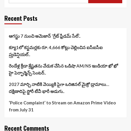
Recent Posts
ఆగస్టు 7 నుంచి అమెజాన్ ‘గ్రేట్ ఫ్రీడమ్ సేల్’..
క్యూ1లో కస్టమర్లకు రూ. 4,666 కోట్లు చెల్లించిన ఐసీఐసీఐ
ప్రుడెన్షియల్..
రెండేళ్ల క్రీడా శ్రేష్టతను వేడుక చేసిన ఒడిషా AM/NS ఇండియా ఖో ఖో
హై పెర్ఫార్మెన్స్ సెంటర్..
2027 మార్చి నాటికి వెయ్యికి పైగా ఒరిజినల్ మైక్రో డ్రామాలు…
దక్షిణాదిపై స్టోరీ టీవీ భారీ అడుగు..
‘Police Complaint’ to Stream on Amazon Prime Video
from July 31
Recent Comments