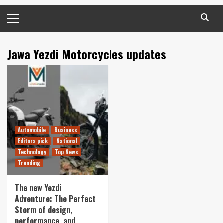
Primary
Menu
Jawa Yezdi Motorcycles updates
Automobile
Business
Editors pick
National
Technology
Top News
Trending
The new Yezdi
Adventure: The Perfect
Storm of design,
performance, and