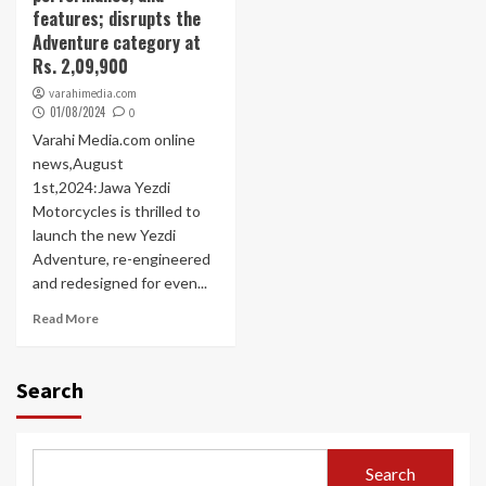
features; disrupts the
Adventure category at
Rs. 2,09,900
varahimedia.com
01/08/2024
0
Varahi Media.com online
news,August
1st,2024:Jawa Yezdi
Motorcycles is thrilled to
launch the new Yezdi
Adventure, re-engineered
and redesigned for even...
Read More
Search
Search