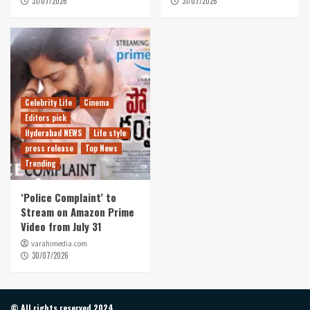
31/07/2026
31/07/2026
Celebrity Life
Cinema
Editors pick
Hyderabad NEWS
Life style
press release
Top News
Trending
‘Police Complaint’ to
Stream on Amazon Prime
Video from July 31
varahimedia.com
30/07/2026
© All rights reserved 2024