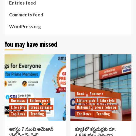
Entries feed
Comments feed
WordPress.org
You may have missed
Bank
Business
Business
Editors pick
Editors pick
Life style
Life style
press release
National
press release
Top News
Trending
Top News
Trending
ఆగస్టు 7 నుంచి అమెజాన్
క్యూ1లో కస్టమర్లకు రూ.
‘గ్రేట్ ఫ్రీడమ్ సేల్’..
4,666 కోట్లు చెల్లించిన