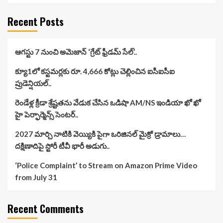
Recent Posts
ఆగస్టు 7 నుంచి అమెజాన్ ‘గ్రేట్ ఫ్రీడమ్ సేల్’..
క్యూ1లో కస్టమర్లకు రూ. 4,666 కోట్లు చెల్లించిన ఐసీఐసీఐ
ప్రుడెన్షియల్..
రెండేళ్ల క్రీడా శ్రేష్టతను వేడుక చేసిన ఒడిషా AM/NS ఇండియా ఖో ఖో
హై పెర్ఫార్మెన్స్ సెంటర్..
2027 మార్చి నాటికి వెయ్యికి పైగా ఒరిజినల్ మైక్రో డ్రామాలు…
దక్షిణాదిపై స్టోరీ టీవీ భారీ అడుగు..
‘Police Complaint’ to Stream on Amazon Prime Video
from July 31
Recent Comments