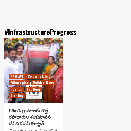
#InfrastructureProgress
AP NEWS
Celebrity Life
Editors pick
Political News
Politics
Top News
Trending
గిరిజన గ్రామాలకు కొత్త
రహదారుల శంకుస్థాపన
చేసిన పవన్ కళ్యాణ్
21/12/2024
varahimedia.com