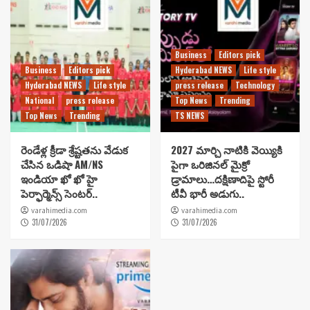
Business
Editors pick
Business
Editors pick
Hyderabad NEWS
Life style
Hyderabad NEWS
Life style
press release
Technology
National
press release
Top News
Trending
Top News
Trending
TS NEWS
రెండేళ్ల క్రీడా శ్రేష్టతను వేడుక
2027 మార్చి నాటికి వెయ్యికి
చేసిన ఒడిషా AM/NS
పైగా ఒరిజినల్ మైక్రో
ఇండియా ఖో ఖో హై
డ్రామాలు…దక్షిణాదిపై స్టోరీ
పెర్ఫార్మెన్స్ సెంటర్..
టీవీ భారీ అడుగు..
varahimedia.com
varahimedia.com
31/07/2026
31/07/2026