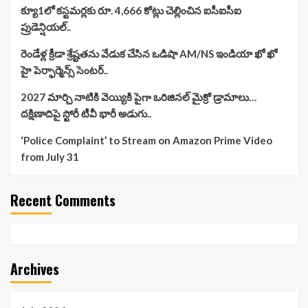
క్యూ1లో కస్టమర్లకు రూ. 4,666 కోట్లు చెల్లించిన ఐసీఐసీఐ
ప్రుడెన్షియల్..
రెండేళ్ల క్రీడా శ్రేష్టతను వేడుక చేసిన ఒడిషా AM/NS ఇండియా ఖో ఖో
హై పెర్ఫార్మెన్స్ సెంటర్..
2027 మార్చి నాటికి వెయ్యికి పైగా ఒరిజినల్ మైక్రో డ్రామాలు…
దక్షిణాదిపై స్టోరీ టీవీ భారీ అడుగు..
‘Police Complaint’ to Stream on Amazon Prime Video
from July 31
Recent Comments
Archives