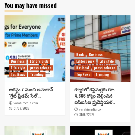
You may have missed
Bank
Business
Business
Editors pick
Editors pick
Life style
Life style
press release
National
press release
Top News
Trending
Top News
Trending
ఆగస్టు 7 నుంచి అమెజాన్
క్యూ1లో కస్టమర్లకు రూ.
‘గ్రేట్ ఫ్రీడమ్ సేల్’..
4,666 కోట్లు చెల్లించిన
ఐసీఐసీఐ ప్రుడెన్షియల్..
varahimedia.com
31/07/2026
varahimedia.com
31/07/2026