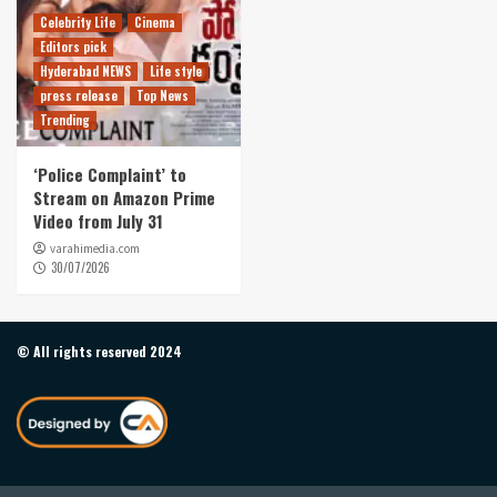
Celebrity Life
Cinema
Editors pick
Hyderabad NEWS
Life style
press release
Top News
Trending
‘Police Complaint’ to
Stream on Amazon Prime
Video from July 31
varahimedia.com
30/07/2026
© All rights reserved 2024