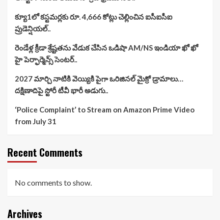
క్యూ1లో కస్టమర్లకు రూ. 4,666 కోట్లు చెల్లించిన ఐసీఐసీఐ
ప్రుడెన్షియల్..
రెండేళ్ల క్రీడా శ్రేష్టతను వేడుక చేసిన ఒడిషా AM/NS ఇండియా ఖో ఖో
హై పెర్ఫార్మెన్స్ సెంటర్..
2027 మార్చి నాటికి వెయ్యికి పైగా ఒరిజినల్ మైక్రో డ్రామాలు…
దక్షిణాదిపై స్టోరీ టీవీ భారీ అడుగు..
‘Police Complaint’ to Stream on Amazon Prime Video
from July 31
Recent Comments
No comments to show.
Archives