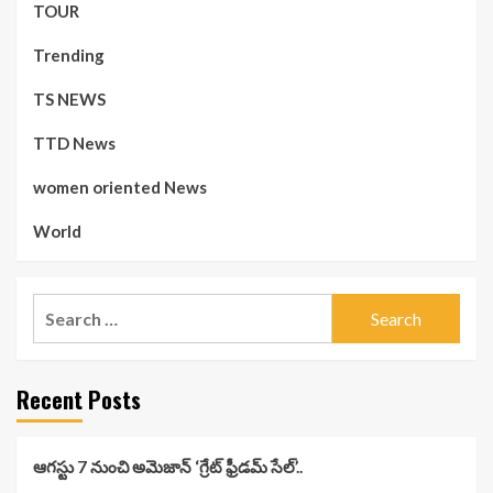
TOUR
Trending
TS NEWS
TTD News
women oriented News
World
Search
for:
Recent Posts
ఆగస్టు 7 నుంచి అమెజాన్ ‘గ్రేట్ ఫ్రీడమ్ సేల్’..