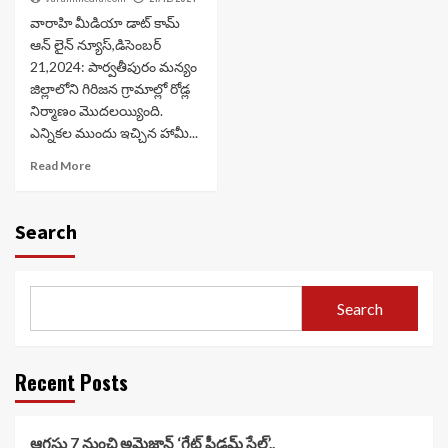
వారాహి మీడియా డాట్ కామ్
ఆన్ లైన్ న్యూస్,డిసెంబర్
21,2024: పార్వతీపురం మన్యం
జిల్లాలోని గిరిజన గ్రామాల్లో రోడ్ల
నిర్మాణం మొదలయ్యింది.
ఎన్నికల ముందు ఇచ్చిన హామీ...
Read More
Search
Search
Recent Posts
ఆగస్టు 7 నుంచి అమెజాన్ ‘గ్రేట్ ఫ్రీడమ్ సేల్’..