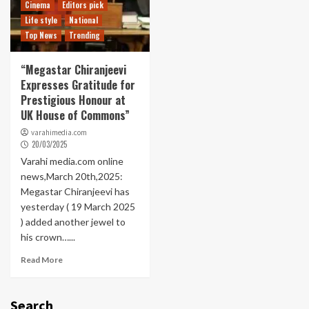
Cinema
Editors pick
Life style
National
Top News
Trending
“Megastar Chiranjeevi
Expresses Gratitude for
Prestigious Honour at
UK House of Commons”
varahimedia.com
20/03/2025
Varahi media.com online
news,March 20th,2025:
Megastar Chiranjeevi has
yesterday ( 19 March 2025
) added another jewel to
his crown…...
Read More
Search