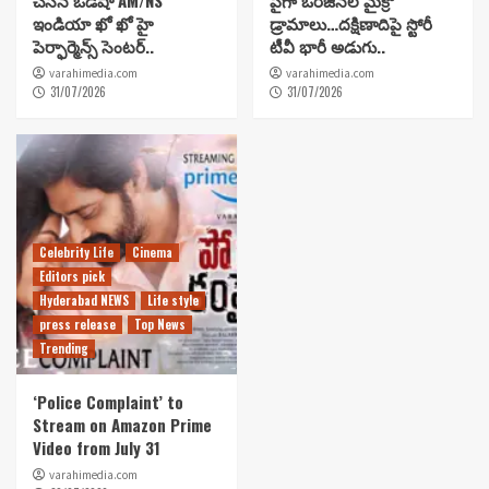
చేసిన ఒడిషా AM/NS
పైగా ఒరిజినల్ మైక్రో
ఇండియా ఖో ఖో హై
డ్రామాలు…దక్షిణాదిపై స్టోరీ
పెర్ఫార్మెన్స్ సెంటర్..
టీవీ భారీ అడుగు..
varahimedia.com
varahimedia.com
31/07/2026
31/07/2026
Celebrity Life
Cinema
Editors pick
Hyderabad NEWS
Life style
press release
Top News
Trending
‘Police Complaint’ to
Stream on Amazon Prime
Video from July 31
varahimedia.com