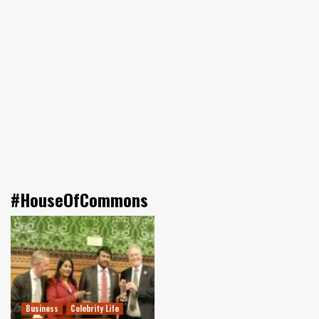
#HouseOfCommons
Business
Celebrity Life