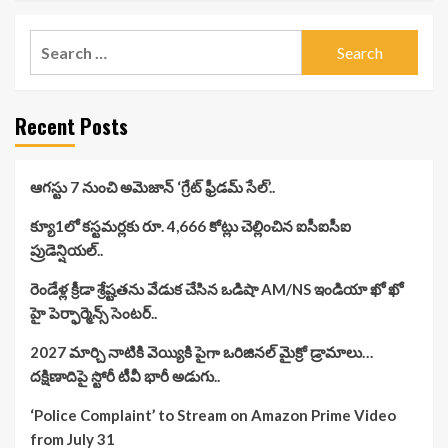
Search
for:
Recent Posts
ఆగస్టు 7 నుంచి అమెజాన్ ‘గ్రేట్ ఫ్రీడమ్ సేల్’..
క్యూ1లో కస్టమర్లకు రూ. 4,666 కోట్లు చెల్లించిన ఐసీఐసీఐ
ప్రుడెన్షియల్..
రెండేళ్ల క్రీడా శ్రేష్టతను వేడుక చేసిన ఒడిషా AM/NS ఇండియా ఖో ఖో
హై పెర్ఫార్మెన్స్ సెంటర్..
2027 మార్చి నాటికి వెయ్యికి పైగా ఒరిజినల్ మైక్రో డ్రామాలు…
దక్షిణాదిపై స్టోరీ టీవీ భారీ అడుగు..
‘Police Complaint’ to Stream on Amazon Prime Video
from July 31