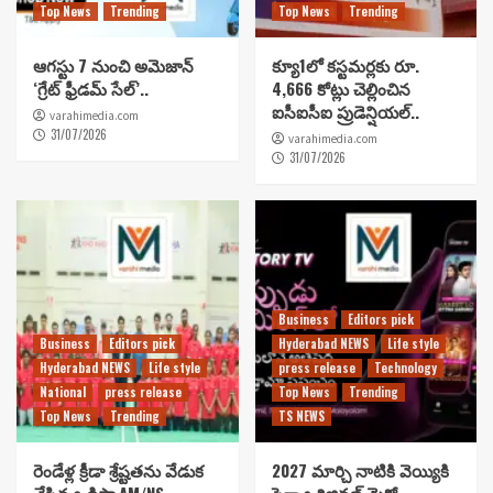
Top News
Trending
Top News
Trending
ఆగస్టు 7 నుంచి అమెజాన్
క్యూ1లో కస్టమర్లకు రూ.
‘గ్రేట్ ఫ్రీడమ్ సేల్’..
4,666 కోట్లు చెల్లించిన
ఐసీఐసీఐ ప్రుడెన్షియల్..
varahimedia.com
31/07/2026
varahimedia.com
31/07/2026
Business
Editors pick
Business
Editors pick
Hyderabad NEWS
Life style
Hyderabad NEWS
Life style
press release
Technology
National
press release
Top News
Trending
Top News
Trending
TS NEWS
రెండేళ్ల క్రీడా శ్రేష్టతను వేడుక
2027 మార్చి నాటికి వెయ్యికి