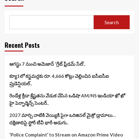
Search
Recent Posts
ఆగస్టు 7 నుంచి అమెజాన్ ‘గ్రేట్ ఫ్రీడమ్ సేల్’..
క్యూ1లో కస్టమర్లకు రూ. 4,666 కోట్లు చెల్లించిన ఐసీఐసీఐ
ప్రుడెన్షియల్..
రెండేళ్ల క్రీడా శ్రేష్టతను వేడుక చేసిన ఒడిషా AM/NS ఇండియా ఖో ఖో
హై పెర్ఫార్మెన్స్ సెంటర్..
2027 మార్చి నాటికి వెయ్యికి పైగా ఒరిజినల్ మైక్రో డ్రామాలు…
దక్షిణాదిపై స్టోరీ టీవీ భారీ అడుగు..
‘Police Complaint’ to Stream on Amazon Prime Video