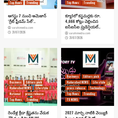
Top News
Trending
Top News
Trending
ఆగస్టు 7 నుంచి అమెజాన్
క్యూ1లో కస్టమర్లకు రూ.
‘గ్రేట్ ఫ్రీడమ్ సేల్’..
4,666 కోట్లు చెల్లించిన
ఐసీఐసీఐ ప్రుడెన్షియల్..
varahimedia.com
31/07/2026
varahimedia.com
31/07/2026
Business
Editors pick
Business
Editors pick
Hyderabad NEWS
Life style
Hyderabad NEWS
Life style
press release
Technology
National
press release
Top News
Trending
Top News
Trending
TS NEWS
రెండేళ్ల క్రీడా శ్రేష్టతను వేడుక
2027 మార్చి నాటికి వెయ్యికి