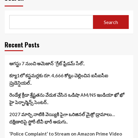
Search
Recent Posts
ఆగస్టు 7 నుంచి అమెజాన్ ‘గ్రేట్ ఫ్రీడమ్ సేల్’..
క్యూ1లో కస్టమర్లకు రూ. 4,666 కోట్లు చెల్లించిన ఐసీఐసీఐ
ప్రుడెన్షియల్..
రెండేళ్ల క్రీడా శ్రేష్టతను వేడుక చేసిన ఒడిషా AM/NS ఇండియా ఖో ఖో
హై పెర్ఫార్మెన్స్ సెంటర్..
2027 మార్చి నాటికి వెయ్యికి పైగా ఒరిజినల్ మైక్రో డ్రామాలు…
దక్షిణాదిపై స్టోరీ టీవీ భారీ అడుగు..
‘Police Complaint’ to Stream on Amazon Prime Video