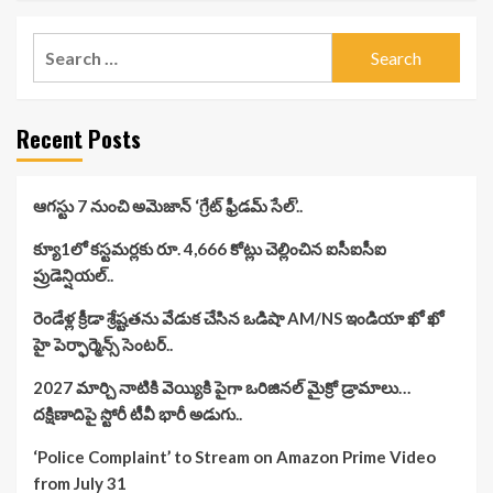
Search
for:
Recent Posts
ఆగస్టు 7 నుంచి అమెజాన్ ‘గ్రేట్ ఫ్రీడమ్ సేల్’..
క్యూ1లో కస్టమర్లకు రూ. 4,666 కోట్లు చెల్లించిన ఐసీఐసీఐ
ప్రుడెన్షియల్..
రెండేళ్ల క్రీడా శ్రేష్టతను వేడుక చేసిన ఒడిషా AM/NS ఇండియా ఖో ఖో
హై పెర్ఫార్మెన్స్ సెంటర్..
2027 మార్చి నాటికి వెయ్యికి పైగా ఒరిజినల్ మైక్రో డ్రామాలు…
దక్షిణాదిపై స్టోరీ టీవీ భారీ అడుగు..
‘Police Complaint’ to Stream on Amazon Prime Video
from July 31