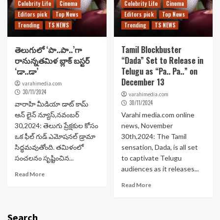
Celebrity Life
Cinema
Celebrity Life
Cinema
Editors pick
Top News
Editors pick
Top News
Trending
TS NEWS
Trending
TS NEWS
తెలుగులో ‘పా..పా..’గా
Tamil Blockbuster
రానున్నతమిళ బ్లాక్ బ‌స్ట‌ర్
“Dada” Set to Release in
‘డా..డా’
Telugu as “Pa.. Pa..” on
December 13
varahimedia.com
30/11/2024
varahimedia.com
30/11/2024
వారాహి మీడియా డాట్ కామ్
ఆన్ లైన్ న్యూస్,నవంబర్
Varahi media.com online
30,2024: తెలుగు ప్రేక్షకుల కోసం
news, November
ఒక ఫీల్ గుడ్ ఎమోషనల్ డ్రామా
30th,2024: The Tamil
సిద్ధమవుతోంది. తమిళంలో
sensation, Dada, is all set
సంచలనం సృష్టించిన...
to captivate Telugu
audiences as it releases...
Read More
Read More
Search