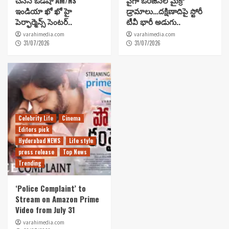
చేసిన ఒడిషా AM/NS
పైగా ఒరిజినల్ మైక్రో
ఇండియా ఖో ఖో హై
డ్రామాలు…దక్షిణాదిపై స్టోరీ
పెర్ఫార్మెన్స్ సెంటర్..
టీవీ భారీ అడుగు..
varahimedia.com
varahimedia.com
31/07/2026
31/07/2026
Celebrity Life
Cinema
Editors pick
Hyderabad NEWS
Life style
press release
Top News
Trending
‘Police Complaint’ to
Stream on Amazon Prime
Video from July 31
varahimedia.com