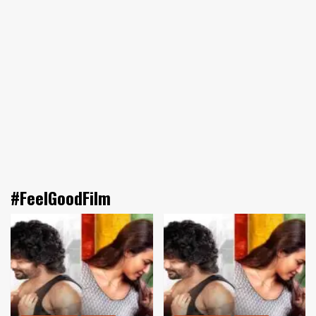
#FeelGoodFilm