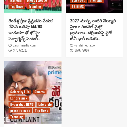
National
press release
Top News
Trending
Top News
Trending
TS NEWS
రెండేళ్ల క్రీడా శ్రేష్టతను వేడుక
2027 మార్చి నాటికి వెయ్యికి
చేసిన ఒడిషా AM/NS
పైగా ఒరిజినల్ మైక్రో
ఇండియా ఖో ఖో హై
డ్రామాలు…దక్షిణాదిపై స్టోరీ
పెర్ఫార్మెన్స్ సెంటర్..
టీవీ భారీ అడుగు..
varahimedia.com
varahimedia.com
31/07/2026
31/07/2026
Celebrity Life
Cinema
Editors pick
Hyderabad NEWS
Life style
press release
Top News
Trending