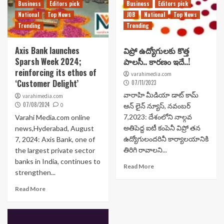
Business
Editors pick
Business
Editors pick
National
Top News
JOB
National
Top News
Trending
Trending
Axis Bank launches
విప్రో ఉద్యోగులకు కొత్త
Sparsh Week 2024;
పాలసీ.. కారణం ఇదే..!
reinforcing its ethos of
varahimedia.com
‘Customer Delight’
07/11/2023
వారాహి మీడియా డాట్ కామ్
varahimedia.com
07/08/2024
0
ఆన్ లైన్ న్యూస్, నవంబర్
7,2023: దేశంలోని నాల్గవ
Varahi Media.com online
అతిపెద్ద ఐటీ కంపెనీ విప్రో తన
news,Hyderabad, August
ఉద్యోగులందరినీ కార్యాలయానికి
7, 2024: Axis Bank, one of
తిరిగి రావాలని...
the largest private sector
banks in India, continues to
Read More
strengthen...
Read More