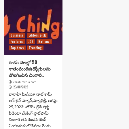
Business
Editors pick
Featured
JOB
National
Top News
Trending
రెండు నెలల్లో 50
శాతంమందిఉద్యోగులను
తొలగించిన చింగారి..
varahimedia.com
25/08/2023
వారాహి మీడియా డాట్ కామ్
ఆన్ లైన్ న్యూస్,న్యూఢిల్లీ, ఆగష్టు
25,2023: హోమ్-గ్రోన్ షార్ట్-
వీడియో మేకింగ్ ప్లాట్‌ఫామ్
చింగారి తన రెండవ రౌండ్
నియామకంలో కేవలం రెండు...