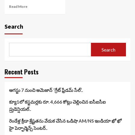
Read More
Search
Search
Recent Posts
ఆగస్టు 7 నుంచి అమెజాన్ ‘గ్రేట్ ఫ్రీడమ్ సేల్’..
క్యూ1లో కస్టమర్లకు రూ. 4,666 కోట్లు చెల్లించిన ఐసీఐసీఐ
ప్రుడెన్షియల్..
రెండేళ్ల క్రీడా శ్రేష్టతను వేడుక చేసిన ఒడిషా AM/NS ఇండియా ఖో ఖో
హై పెర్ఫార్మెన్స్ సెంటర్..