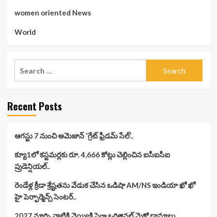
women oriented News
World
Search
for:
Recent Posts
ఆగస్టు 7 నుంచి అమెజాన్ ‘గ్రేట్ ఫ్రీడమ్ సేల్’..
క్యూ1లో కస్టమర్లకు రూ. 4,666 కోట్లు చెల్లించిన ఐసీఐసీఐ
ప్రుడెన్షియల్..
రెండేళ్ల క్రీడా శ్రేష్టతను వేడుక చేసిన ఒడిషా AM/NS ఇండియా ఖో ఖో
హై పెర్ఫార్మెన్స్ సెంటర్..
2027 మార్చి నాటికి వెయ్యికి పైగా ఒరిజినల్ మైక్రో డ్రామాలు…