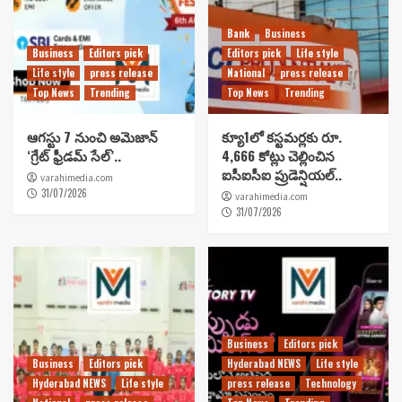
Bank
Business
Business
Editors pick
Editors pick
Life style
Life style
press release
National
press release
Top News
Trending
Top News
Trending
ఆగస్టు 7 నుంచి అమెజాన్
క్యూ1లో కస్టమర్లకు రూ.
‘గ్రేట్ ఫ్రీడమ్ సేల్’..
4,666 కోట్లు చెల్లించిన
ఐసీఐసీఐ ప్రుడెన్షియల్..
varahimedia.com
31/07/2026
varahimedia.com
31/07/2026
Business
Editors pick
Business
Editors pick
Hyderabad NEWS
Life style
Hyderabad NEWS
Life style
press release
Technology