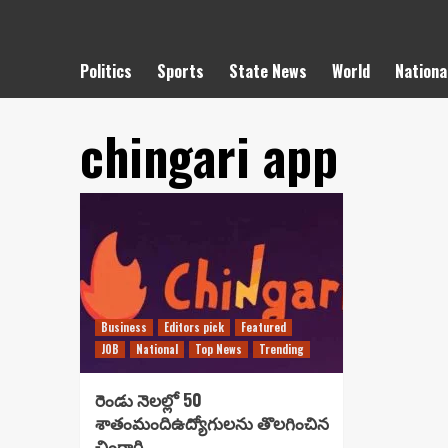
Politics
Sports
State News
World
Nationa
chingari app
Business
Editors pick
Featured
JOB
National
Top News
Trending
రెండు నెలల్లో 50
శాతంమందిఉద్యోగులను తొలగించిన
చింగారి..