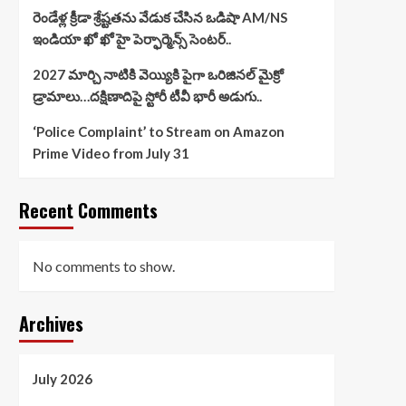
రెండేళ్ల క్రీడా శ్రేష్టతను వేడుక చేసిన ఒడిషా AM/NS
ఇండియా ఖో ఖో హై పెర్ఫార్మెన్స్ సెంటర్..
2027 మార్చి నాటికి వెయ్యికి పైగా ఒరిజినల్ మైక్రో
డ్రామాలు…దక్షిణాదిపై స్టోరీ టీవీ భారీ అడుగు..
‘Police Complaint’ to Stream on Amazon
Prime Video from July 31
Recent Comments
No comments to show.
Archives
July 2026