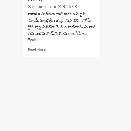
25/08/2023
varahimedia.com
వారాహి మీడియా డాట్ కామ్ ఆన్ లైన్
న్యూస్,న్యూఢిల్లీ, ఆగష్టు 25,2023: హోమ్-
గ్రోన్ షార్ట్-వీడియో మేకింగ్ ప్లాట్‌ఫామ్ చింగారి
తన రెండవ రౌండ్ నియామకంలో కేవలం
రెండు...
Read More