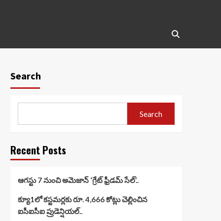
Search
Search
Recent Posts
ఆగస్టు 7 నుంచి అమెజాన్ ‘గ్రేట్ ఫ్రీడమ్ సేల్’..
క్యూ1లో కస్టమర్లకు రూ. 4,666 కోట్లు చెల్లించిన
ఐసీఐసీఐ ప్రుడెన్షియల్..