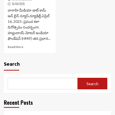
16/04/2025
వారాహి మీడియా డాట్ కామ్
ఆన్ లైన్ న్యూస్,న్యూఢిల్లీ,ఏప్రిల్
16, 2025: ప్రపంచ కళా
దినోత్సవం సందర్భంగా,
హ్యుందాయ్ మోటర్ ఇండియా
ఫౌండేషన్ (HMIF) తన ప్రధాన...
Read More
Search
Search
Recent Posts