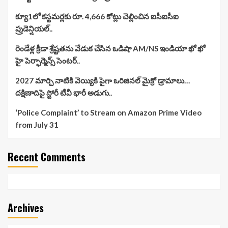
క్యూ1లో కస్టమర్లకు రూ. 4,666 కోట్లు చెల్లించిన ఐసీఐసీఐ
ప్రుడెన్షియల్..
రెండేళ్ల క్రీడా శ్రేష్టతను వేడుక చేసిన ఒడిషా AM/NS ఇండియా ఖో ఖో
హై పెర్ఫార్మెన్స్ సెంటర్..
2027 మార్చి నాటికి వెయ్యికి పైగా ఒరిజినల్ మైక్రో డ్రామాలు…
దక్షిణాదిపై స్టోరీ టీవీ భారీ అడుగు..
‘Police Complaint’ to Stream on Amazon Prime Video
from July 31
Recent Comments
Archives