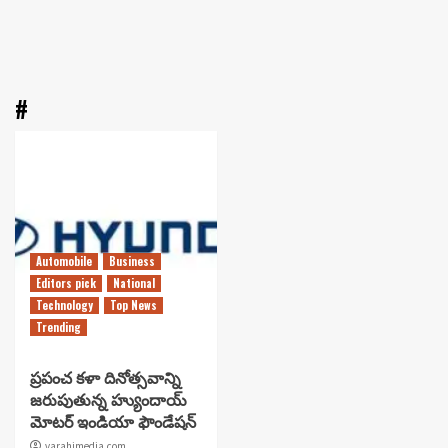
#
Automobile
Business
Editors pick
National
Technology
Top News
Trending
ప్రపంచ కళా దినోత్సవాన్ని
జరుపుతున్న హ్యుందాయ్
మోటర్ ఇండియా ఫౌండేషన్
varahimedia.com