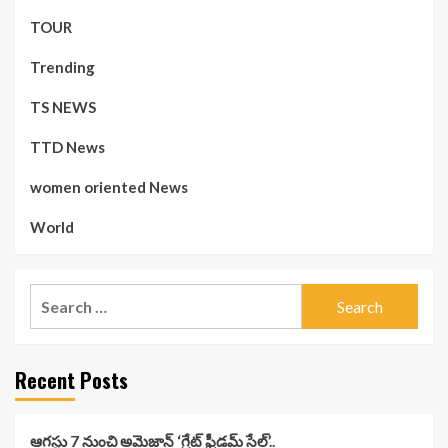
TOUR
Trending
TS NEWS
TTD News
women oriented News
World
Search
for:
Recent Posts
ఆగస్టు 7 నుంచి అమెజాన్ ‘గ్రేట్ ఫ్రీడమ్ సేల్’..