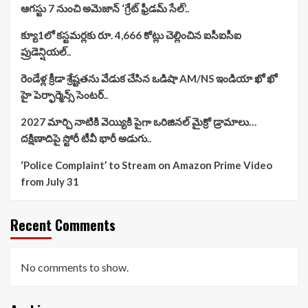
ఆగస్టు 7 నుంచి అమెజాన్ ‘గ్రేట్ ఫ్రీడమ్ సేల్’..
క్యూ1లో కస్టమర్లకు రూ. 4,666 కోట్లు చెల్లించిన ఐసీఐసీఐ
ప్రుడెన్షియల్..
రెండేళ్ల క్రీడా శ్రేష్టతను వేడుక చేసిన ఒడిషా AM/NS ఇండియా ఖో ఖో
హై పెర్ఫార్మెన్స్ సెంటర్..
2027 మార్చి నాటికి వెయ్యికి పైగా ఒరిజినల్ మైక్రో డ్రామాలు…
దక్షిణాదిపై స్టోరీ టీవీ భారీ అడుగు..
‘Police Complaint’ to Stream on Amazon Prime Video
from July 31
Recent Comments
No comments to show.