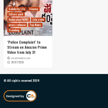
Celebrity Life
Cinema
Editors pick
Hyderabad NEWS
Life style
press release
Top News
Trending
‘Police Complaint’ to
Stream on Amazon Prime
Video from July 31
varahimedia.com
30/07/2026
© All rights reserved 2024