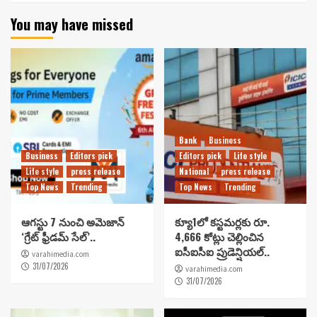
You may have missed
Bank
Business
Business
Editors pick
Editors pick
Life style
Life style
press release
National
press release
Top News
Trending
Top News
Trending
ఆగస్టు 7 నుంచి అమెజాన్
క్యూ1లో కస్టమర్లకు రూ.
‘గ్రేట్ ఫ్రీడమ్ సేల్’..
4,666 కోట్లు చెల్లించిన
ఐసీఐసీఐ ప్రుడెన్షియల్..
varahimedia.com
31/07/2026
varahimedia.com
31/07/2026