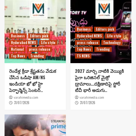
Business
Editors pick
Business
Editors pick
Hyderabad NEWS
Life style
Hyderabad NEWS
Life style
press release
Technology
National
press release
Top News
Trending
Top News
Trending
TS NEWS
రెండేళ్ల క్రీడా శ్రేష్టతను వేడుక
2027 మార్చి నాటికి వెయ్యికి
చేసిన ఒడిషా AM/NS
పైగా ఒరిజినల్ మైక్రో
ఇండియా ఖో ఖో హై
డ్రామాలు…దక్షిణాదిపై స్టోరీ
పెర్ఫార్మెన్స్ సెంటర్..
టీవీ భారీ అడుగు..
varahimedia.com
varahimedia.com
31/07/2026
31/07/2026