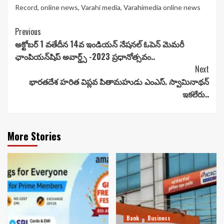
Record
,
online news
,
Varahi media
,
Varahimedia online news
Continue
Previous
అక్టోబర్ 1 వతేదీన 14వ ఇండియన్ నేషనల్ ఓపెన్ మెమరీ
Reading
ఛాంపియన్‌షిప్ అవార్డ్స్ -2023 ప్రధానోత్సవం..
Next
భారతదేశ హరిత విప్లవ పితామహుడు ఎంఎస్. స్వామినాథన్
ఇకలేరు..
More Stories
Bank
Business