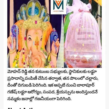
మోహన్ రెడ్డి తన కుటుంబ సభ్యులకు, స్థానికులకు లడ్డూ
ప్రసాదాన్ని పంపిణీ చేసిన తర్వాత, తన పొలంలో చల్లారు,
దీంతో దిగుబడి పెరిగింది. ఇక అప్పటి నుంచి బాలాపూర్
గణేష్ లడ్డూ ఆరోగ్యం, సంపద, శ్రేయస్సును అందిస్తుందనే
నమ్మకం జనాల్లో గణనీయంగా పెరిగింది.