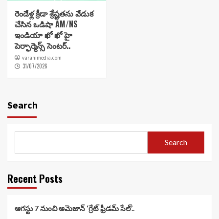
రెండేళ్ల క్రీడా శ్రేష్టతను వేడుక
చేసిన ఒడిషా AM/NS
ఇండియా ఖో ఖో హై
పెర్ఫార్మెన్స్ సెంటర్..
varahimedia.com
31/07/2026
Search
Search
Recent Posts
ఆగస్టు 7 నుంచి అమెజాన్ ‘గ్రేట్ ఫ్రీడమ్ సేల్’..