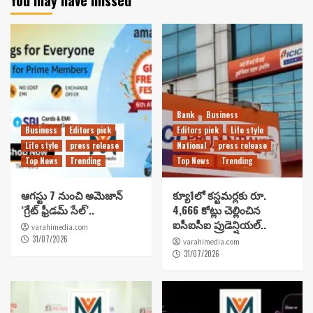
Bank
Business
Business
Editors pick
Editors pick
Life style
Life style
press release
National
press release
Top News
Trending
Top News
Trending
ఆగస్టు 7 నుంచి అమెజాన్
క్యూ1లో కస్టమర్లకు రూ.
‘గ్రేట్ ఫ్రీడమ్ సేల్’..
4,666 కోట్లు చెల్లించిన
ఐసీఐసీఐ ప్రుడెన్షియల్..
varahimedia.com
31/07/2026
varahimedia.com
31/07/2026