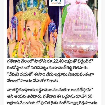
గతేడాది వేలంలో పాల్గొని రూ.22.40 లక్షలతో బిడ్డింగ్‌లో
రెండో స్థానంలో నిలిచినట్లు దయానంద్‌రెడ్డి తెలిపారు.
“దేవుని దయతో, ఈసారి నేను లడ్డూను విజయవంతంగా
వేలంలో సొంతం చేసుకోగలిగాను.
నా తల్లిదండ్రులకు లడ్డూను బహుమతిగా అందజేస్తాను”
అని ఆయన తెలిపారు. గతేడాది ఈ లడ్డూను రూ.24.60
లక్షలకు వేలంపాటలో స్థానిక రైతు వంగేటి లక్ష్మా రెడ్డి సొంతం