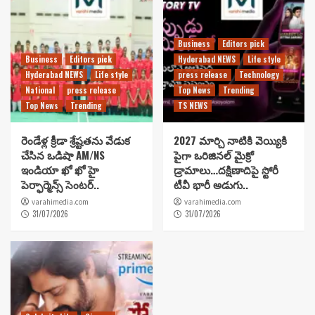
Business
Editors pick
Business
Editors pick
Hyderabad NEWS
Life style
Hyderabad NEWS
Life style
press release
Technology
National
press release
Top News
Trending
Top News
Trending
TS NEWS
రెండేళ్ల క్రీడా శ్రేష్టతను వేడుక
2027 మార్చి నాటికి వెయ్యికి
చేసిన ఒడిషా AM/NS
పైగా ఒరిజినల్ మైక్రో
ఇండియా ఖో ఖో హై
డ్రామాలు…దక్షిణాదిపై స్టోరీ
పెర్ఫార్మెన్స్ సెంటర్..
టీవీ భారీ అడుగు..
varahimedia.com
varahimedia.com
31/07/2026
31/07/2026