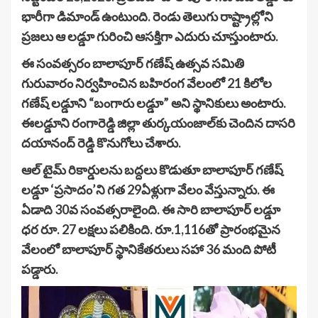
భారీగా డిమాండ్ ఉంటుంది. రెండు తెలుగు రాష్ట్రాల్లోని
ప్రజలు ఆ లడ్డూ గురించి ఆసక్తిగా ఎదురు చూస్తుంటారు.
ఈ సంవత్సరం బాలాపూర్ గణేష్ ఉత్సవ సమితి
గురువారం నిర్వహించిన బహిరంగ వేలంలో 21 కిలోల
గణేష్ లడ్డూని “బంగారు లడ్డూ” అని స్థానికులు అంటారు.
ఈలడ్డూని రంగారెడ్డి జిల్లా తుర్కయంజాల్‌కు చెందిన దాసరి
దయానంద్ రెడ్డి కొనుగోలు చేశారు.
ఆల్ టైమ్ రికార్డులను బద్దలు కొడుతూ బాలాపూర్ గణేష్
లడ్డూ ‘ప్రసాదం’ని గత 29ఏళ్లుగా వేలం వేస్తున్నారు. ఈ
ఏడాది 30వ సంవత్సరాలైంది. ఈ సారి బాలాపూర్ లడ్డూ
ధర రూ. 27 లక్షలు పలికింది. రూ.1,116తో ప్రారంభమైన
వేలంలో బాలాపూర్ స్థానికేతరులు సహా 36 మంది పోటీ
పడ్డారు.