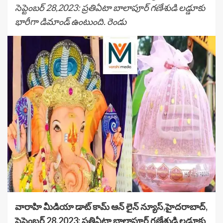
సెప్టెంబర్ 28,2023: ప్రతిఏటా బాలాపూర్ గణేశుడి లడ్డూకు
భారీగా డిమాండ్ ఉంటుంది. రెండు
వారాహి మీడియా డాట్ కామ్ ఆన్ లైన్ న్యూస్,హైదరాబాద్,
సెప్టెంబర్ 28,2023: ప్రతిఏటా బాలాపూర్ గణేశుడి లడ్డూకు