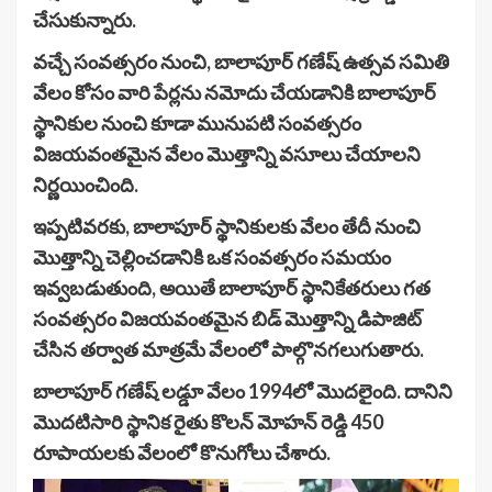
చేసుకున్నారు.
వచ్చే సంవత్సరం నుంచి, బాలాపూర్ గణేష్ ఉత్సవ సమితి
వేలం కోసం వారి పేర్లను నమోదు చేయడానికి బాలాపూర్
స్థానికుల నుంచి కూడా మునుపటి సంవత్సరం
విజయవంతమైన వేలం మొత్తాన్ని వసూలు చేయాలని
నిర్ణయించింది.
ఇప్పటివరకు, బాలాపూర్ స్థానికులకు వేలం తేదీ నుంచి
మొత్తాన్ని చెల్లించడానికి ఒక సంవత్సరం సమయం
ఇవ్వబడుతుంది, అయితే బాలాపూర్ స్థానికేతరులు గత
సంవత్సరం విజయవంతమైన బిడ్ మొత్తాన్ని డిపాజిట్
చేసిన తర్వాత మాత్రమే వేలంలో పాల్గొనగలుగుతారు.
బాలాపూర్ గణేష్ లడ్డూ వేలం 1994లో మొదలైంది. దానిని
మొదటిసారి స్థానిక రైతు కొలన్ మోహన్ రెడ్డి 450
రూపాయలకు వేలంలో కొనుగోలు చేశారు.