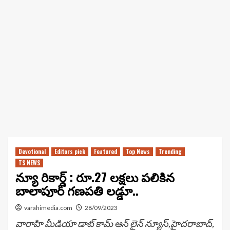
Devotional
Editors pick
Featured
Top News
Trending
TS NEWS
న్యూ రికార్డ్ : రూ.27 లక్షలు పలికిన
బాలాపూర్ గణపతి లడ్డూ..
varahimedia.com
28/09/2023
వారాహి మీడియా డాట్ కామ్ ఆన్ లైన్ న్యూస్,హైదరాబాద్,