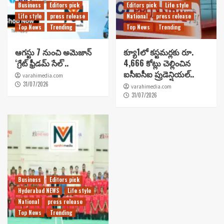
Business
Editors pick
Editors pick
Life style
Life style
press release
National
press release
Top News
Trending
Top News
Trending
ఆగస్టు 7 నుంచి అమెజాన్
క్యూ1లో కస్టమర్లకు రూ.
‘గ్రేట్ ఫ్రీడమ్ సేల్’..
4,666 కోట్లు చెల్లించిన
ఐసీఐసీఐ ప్రుడెన్షియల్..
varahimedia.com
31/07/2026
varahimedia.com
31/07/2026
Business
Editors pick
Hyderabad NEWS
Life style
National
press release
Top News
Trending