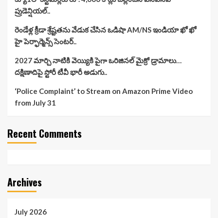
ప్రుడెన్షియల్..
రెండేళ్ల క్రీడా శ్రేష్టతను వేడుక చేసిన ఒడిషా AM/NS ఇండియా ఖో ఖో
హై పెర్ఫార్మెన్స్ సెంటర్..
2027 మార్చి నాటికి వెయ్యికి పైగా ఒరిజినల్ మైక్రో డ్రామాలు…
దక్షిణాదిపై స్టోరీ టీవీ భారీ అడుగు..
‘Police Complaint’ to Stream on Amazon Prime Video
from July 31
Recent Comments
Archives
July 2026