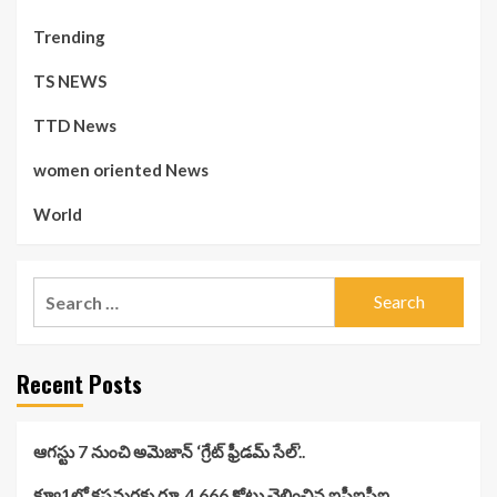
Trending
TS NEWS
TTD News
women oriented News
World
Search
for:
Recent Posts
ఆగస్టు 7 నుంచి అమెజాన్ ‘గ్రేట్ ఫ్రీడమ్ సేల్’..
క్యూ1లో కస్టమర్లకు రూ. 4,666 కోట్లు చెల్లించిన ఐసీఐసీఐ