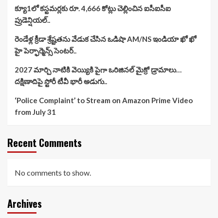
క్యూ1లో కస్టమర్లకు రూ. 4,666 కోట్లు చెల్లించిన ఐసీఐసీఐ
ప్రుడెన్షియల్..
రెండేళ్ల క్రీడా శ్రేష్టతను వేడుక చేసిన ఒడిషా AM/NS ఇండియా ఖో ఖో
హై పెర్ఫార్మెన్స్ సెంటర్..
2027 మార్చి నాటికి వెయ్యికి పైగా ఒరిజినల్ మైక్రో డ్రామాలు…
దక్షిణాదిపై స్టోరీ టీవీ భారీ అడుగు..
‘Police Complaint’ to Stream on Amazon Prime Video
from July 31
Recent Comments
No comments to show.
Archives