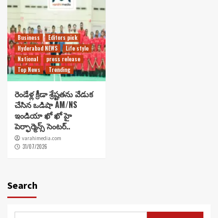
Business
Editors pick
Hyderabad NEWS
Life style
National
press release
Top News
Trending
రెండేళ్ల క్రీడా శ్రేష్టతను వేడుక
చేసిన ఒడిషా AM/NS
ఇండియా ఖో ఖో హై
పెర్ఫార్మెన్స్ సెంటర్..
varahimedia.com
31/07/2026
Search