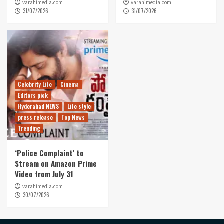
varahimedia.com
varahimedia.com
31/07/2026
31/07/2026
Celebrity Life
Cinema
Editors pick
Hyderabad NEWS
Life style
press release
Top News
Trending
‘Police Complaint’ to
Stream on Amazon Prime
Video from July 31
varahimedia.com
30/07/2026