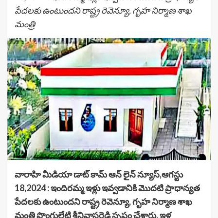
పేదలకు ఉంటుందని రాష్ట్ర రెవెన్యూ, గృహ నిర్మాణ శాఖ
మంత్రి
వారాహి మీడియా డాట్ కామ్ ఆన్ లైన్ న్యూస్,ఆగస్టు
18,2024 : ఇందిరమ్మ ఇళ్లు ఇవ్వడానికి మొదటి ప్రాధాన్యత
పేదలకు ఉంటుందని రాష్ట్ర రెవెన్యూ, గృహ నిర్మాణ శాఖ
మంత్రి పొంగులేటి శ్రీనివాసరెడ్డి స్పష్టం చేశారు. ఇళ్ల