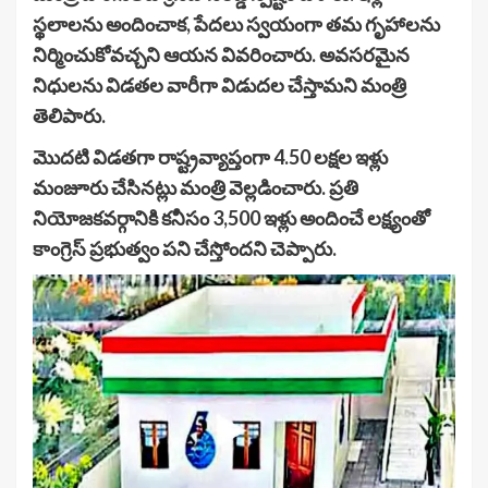
స్థలాలను అందించాక, పేదలు స్వయంగా తమ గృహాలను
నిర్మించుకోవచ్చని ఆయన వివరించారు. అవసరమైన
నిధులను విడతల వారీగా విడుదల చేస్తామని మంత్రి
తెలిపారు.
మొదటి విడతగా రాష్ట్రవ్యాప్తంగా 4.50 లక్షల ఇళ్లు
మంజూరు చేసినట్లు మంత్రి వెల్లడించారు. ప్రతి
నియోజకవర్గానికి కనీసం 3,500 ఇళ్లు అందించే లక్ష్యంతో
కాంగ్రెస్ ప్రభుత్వం పని చేస్తోందని చెప్పారు.