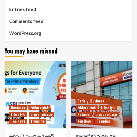
Entries feed
Comments feed
WordPress.org
You may have missed
Bank
Business
Business
Editors pick
Editors pick
Life style
Life style
press release
National
press release
Top News
Trending
Top News
Trending
ఆగస్టు 7 నుంచి అమెజాన్
క్యూ1లో కస్టమర్లకు రూ.