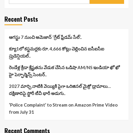
for:
Recent Posts
ఆగస్టు 7 నుంచి అమెజాన్ ‘గ్రేట్ ఫ్రీడమ్ సేల్’..
క్యూ1లో కస్టమర్లకు రూ. 4,666 కోట్లు చెల్లించిన ఐసీఐసీఐ
ప్రుడెన్షియల్..
రెండేళ్ల క్రీడా శ్రేష్టతను వేడుక చేసిన ఒడిషా AM/NS ఇండియా ఖో ఖో
హై పెర్ఫార్మెన్స్ సెంటర్..
2027 మార్చి నాటికి వెయ్యికి పైగా ఒరిజినల్ మైక్రో డ్రామాలు…
దక్షిణాదిపై స్టోరీ టీవీ భారీ అడుగు..
‘Police Complaint’ to Stream on Amazon Prime Video
from July 31
Recent Comments