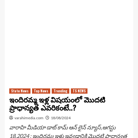
State News
Top News
Trending
TS NEWS
ఇందిరమ్మ ఇళ్ల విషయంలో మొదటి
ప్రాధాన్యత ఎవరికంటే..?
varahimedia.com
18/08/2024
వారాహి మీడియా డాట్ కామ్ ఆన్ లైన్ న్యూస్,ఆగస్టు
18,2024 : ఇందిరమ్మ ఇళ్లు ఇవ్వడానికి మొదటి ప్రాధాన్యత