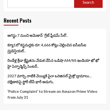
Search
Recent Posts
ఆగస్టు 7 నుంచి అమెజాన్ ‘గ్రేట్ ఫ్రీడమ్ సేల్’..
క్యూ1లో కస్టమర్లకు రూ. 4,666 కోట్లు చెల్లించిన ఐసీఐసీఐ
ప్రుడెన్షియల్..
రెండేళ్ల క్రీడా శ్రేష్టతను వేడుక చేసిన ఒడిషా AM/NS ఇండియా ఖో ఖో
హై పెర్ఫార్మెన్స్ సెంటర్..
2027 మార్చి నాటికి వెయ్యికి పైగా ఒరిజినల్ మైక్రో డ్రామాలు…
దక్షిణాదిపై స్టోరీ టీవీ భారీ అడుగు..
‘Police Complaint’ to Stream on Amazon Prime Video
from July 31