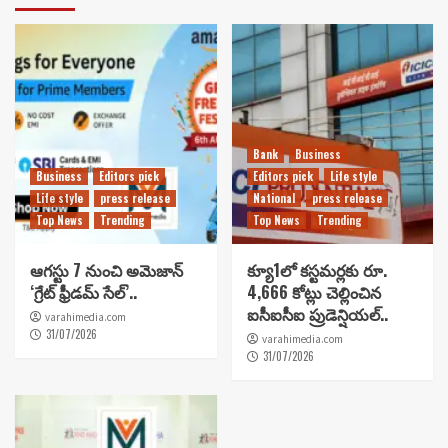
Bank
Business
Business
Editors pick
Editors pick
Life style
Life style
press release
National
press release
Top News
Trending
Top News
Trending
ఆగస్టు 7 నుంచి అమెజాన్
క్యూ1లో కస్టమర్లకు రూ.
‘గ్రేట్ ఫ్రీడమ్ సేల్’..
4,666 కోట్లు చెల్లించిన
ఐసీఐసీఐ ప్రుడెన్షియల్..
varahimedia.com
31/07/2026
varahimedia.com
31/07/2026