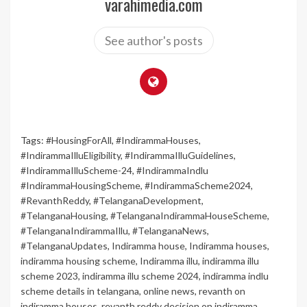
varahimedia.com
See author's posts
Tags:
#HousingForAll
,
#IndirammaHouses
,
#IndirammaIlluEligibility
,
#IndirammaIlluGuidelines
,
#IndirammaIlluScheme-24
,
#IndirammaIndlu
#IndirammaHousingScheme
,
#IndirammaScheme2024
,
#RevanthReddy
,
#TelanganaDevelopment
,
#TelanganaHousing
,
#TelanganaIndirammaHouseScheme
,
#TelanganaIndirammaIllu
,
#TelanganaNews
,
#TelanganaUpdates
,
Indiramma house
,
Indiramma houses
,
indiramma housing scheme
,
Indiramma illu
,
indiramma illu
scheme 2023
,
indiramma illu scheme 2024
,
indiramma indlu
scheme details in telangana
,
online news
,
revanth on
indiramma houses
,
revanth reddy decision on indiramma