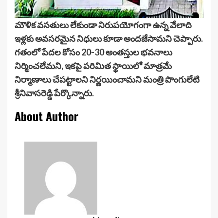
మౌళిక వసతులు లేకుండా నిరుపయోగంగా ఉన్న వేలాది
ఇళ్లకు అవసరమైన నిధులు కూడా అందజేసామని చెప్పారు.
గతంలో పేదల కోసం 20-30 అంతస్తుల భవనాలు
నిర్మించలేమని, ఇకపై పరిమిత స్థాయిలో మాత్రమే
నిర్మాణాలు చేపట్టాలని నిర్ణయించామని మంత్రి పొంగులేటి
శ్రీనివాసరెడ్డి పేర్కొన్నారు.
About Author