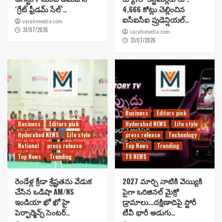
‘గ్రేట్ ఫ్రీడమ్ సేల్’..
4,666 కోట్లు చెల్లించిన
ఐసీఐసీఐ ప్రుడెన్షియల్..
varahimedia.com
31/07/2026
varahimedia.com
31/07/2026
Business
Editors pick
Business
Editors pick
Hyderabad NEWS
Life style
Hyderabad NEWS
Life style
press release
Technology
National
press release
Top News
Trending
Top News
Trending
TS NEWS
రెండేళ్ల క్రీడా శ్రేష్టతను వేడుక
2027 మార్చి నాటికి వెయ్యికి
చేసిన ఒడిషా AM/NS
పైగా ఒరిజినల్ మైక్రో
ఇండియా ఖో ఖో హై
డ్రామాలు…దక్షిణాదిపై స్టోరీ
పెర్ఫార్మెన్స్ సెంటర్..
టీవీ భారీ అడుగు..