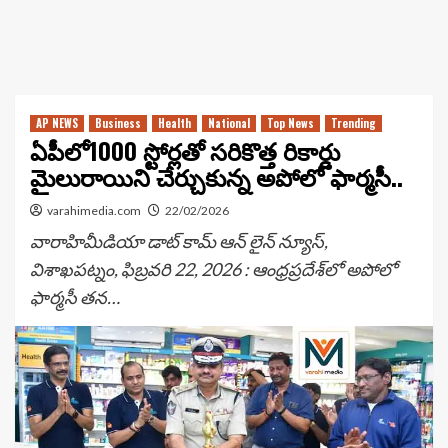
AP NEWS
Business
Health
National
Top News
Trending
ఏపీలో1000 స్టోర్లతో సరికొత్త రికార్డు
మైలురాయిని చేర్చుకున్న అపోలో ఫార్మసీ..
varahimedia.com
22/02/2026
వారాహిమీడియా డాట్ కామ్ ఆన్ లైన్ న్యూస్,
విశాఖపట్నం, ఫిబ్రవరి 22, 2026 : ఆంధ్రప్రదేశ్‌లో అపోలో
ఫార్మసీ తన…