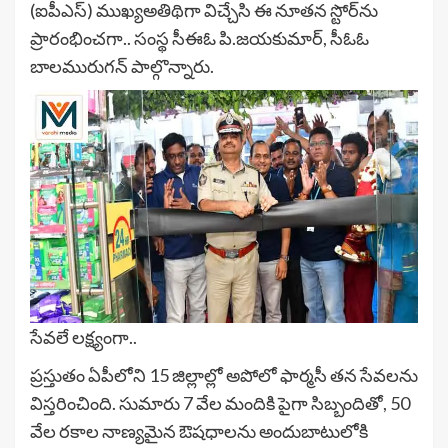
(ఐపీఎస్) ముఖ్యఅతిథిగా విచ్చేసి ఈ నూతన స్టోర్‌ను
ప్రారంభించగా.. సంస్థ సీఈఓ పి.జయకుమార్, సీఓఓ
బాలమురుగన్ పాల్గొన్నారు.
సేవలే లక్ష్యంగా..
ప్రస్తుతం ఏపీలోని 15 జిల్లాల్లో అపోలో ఫార్మసీ తన సేవలను
విస్తరించింది. సుమారు 7 వేల మందికి పైగా సిబ్బందితో, 50
వేల రకాల నాణ్యమైన ఔషధాలను అందుబాటులోకి