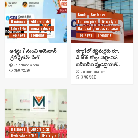
Bank
Business
Business
Editors pick
Editors pick
Life style
Life style
press release
National
press release
Top News
Trending
Top News
Trending
ఆగస్టు 7 నుంచి అమెజాన్
క్యూ1లో కస్టమర్లకు రూ.
‘గ్రేట్ ఫ్రీడమ్ సేల్’..
4,666 కోట్లు చెల్లించిన
ఐసీఐసీఐ ప్రుడెన్షియల్..
varahimedia.com
31/07/2026
varahimedia.com
31/07/2026
Business
Editors pick
Hyderabad NEWS
Life style