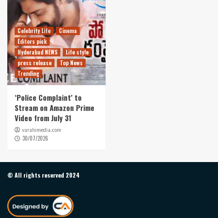
Celebrity Life
Cinema
Editors pick
Hyderabad NEWS
Life style
press release
Top News
Trending
‘Police Complaint’ to
Stream on Amazon Prime
Video from July 31
varahimedia.com
30/07/2026
© All rights reserved 2024