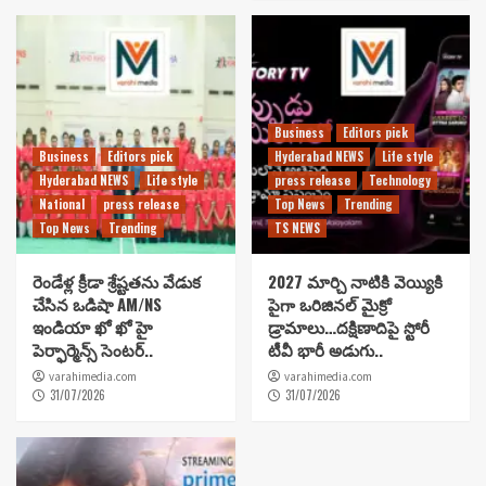
Business
Editors pick
Business
Editors pick
Hyderabad NEWS
Life style
Hyderabad NEWS
Life style
press release
Technology
National
press release
Top News
Trending
Top News
Trending
TS NEWS
రెండేళ్ల క్రీడా శ్రేష్టతను వేడుక
2027 మార్చి నాటికి వెయ్యికి
చేసిన ఒడిషా AM/NS
పైగా ఒరిజినల్ మైక్రో
ఇండియా ఖో ఖో హై
డ్రామాలు…దక్షిణాదిపై స్టోరీ
పెర్ఫార్మెన్స్ సెంటర్..
టీవీ భారీ అడుగు..
varahimedia.com
varahimedia.com
31/07/2026
31/07/2026