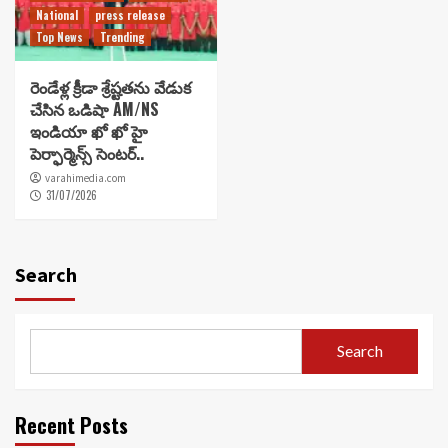
National
press release
Top News
Trending
రెండేళ్ల క్రీడా శ్రేష్టతను వేడుక
చేసిన ఒడిషా AM/NS
ఇండియా ఖో ఖో హై
పెర్ఫార్మెన్స్ సెంటర్..
varahimedia.com
31/07/2026
Search
Search
Recent Posts