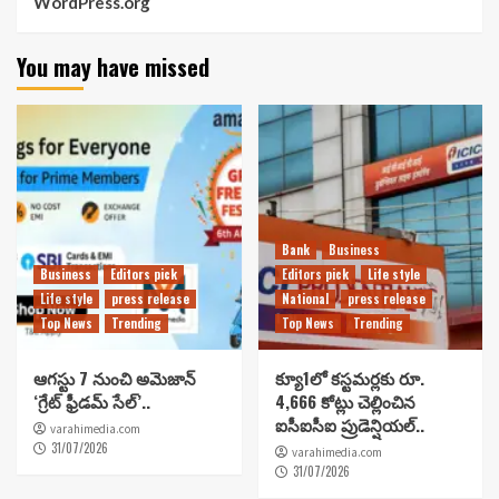
WordPress.org
You may have missed
Bank
Business
Business
Editors pick
Editors pick
Life style
Life style
press release
National
press release
Top News
Trending
Top News
Trending
ఆగస్టు 7 నుంచి అమెజాన్
క్యూ1లో కస్టమర్లకు రూ.
‘గ్రేట్ ఫ్రీడమ్ సేల్’..
4,666 కోట్లు చెల్లించిన
ఐసీఐసీఐ ప్రుడెన్షియల్..
varahimedia.com
31/07/2026
varahimedia.com
31/07/2026