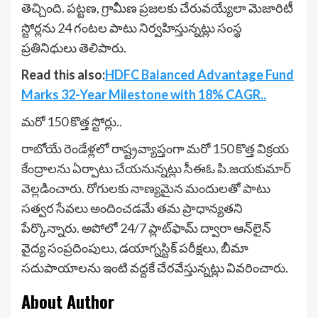
తెచ్చింది. పట్టణ, గ్రామీణ ప్రజలకు చేరువయ్యేలా మెజారిటీ
స్టోర్లను 24 గంటల పాటు నిర్వహిస్తున్నట్లు సంస్థ
ప్రతినిధులు తెలిపారు.
Read this also:
HDFC Balanced Advantage Fund
Marks 32-Year Milestone with 18% CAGR..
మరో 150 కొత్త స్టోర్లు..
రాబోయే రెండేళ్లలో రాష్ట్రవ్యాప్తంగా మరో 150 కొత్త విక్రయ
కేంద్రాలను ఏర్పాటు చేయనున్నట్లు సీఈఓ పి.జయకుమార్
వెల్లడించారు. రోగులకు నాణ్యమైన మందులతో పాటు
సత్వర సేవలు అందించడమే తమ ప్రాధాన్యతని
పేర్కొన్నారు. అపోలో 24/7 ప్లాట్‌ఫామ్ ద్వారా ఆన్‌లైన్
వైద్య సంప్రదింపులు, డయాగ్నస్టిక్ పరీక్షలు, బీమా
సదుపాయాలను ఇంటి వద్దకే చేరవేస్తున్నట్లు వివరించారు.
About Author