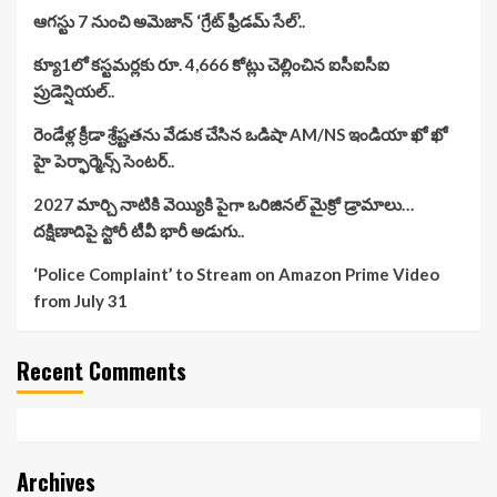
ఆగస్టు 7 నుంచి అమెజాన్ ‘గ్రేట్ ఫ్రీడమ్ సేల్’..
క్యూ1లో కస్టమర్లకు రూ. 4,666 కోట్లు చెల్లించిన ఐసీఐసీఐ
ప్రుడెన్షియల్..
రెండేళ్ల క్రీడా శ్రేష్టతను వేడుక చేసిన ఒడిషా AM/NS ఇండియా ఖో ఖో
హై పెర్ఫార్మెన్స్ సెంటర్..
2027 మార్చి నాటికి వెయ్యికి పైగా ఒరిజినల్ మైక్రో డ్రామాలు…
దక్షిణాదిపై స్టోరీ టీవీ భారీ అడుగు..
‘Police Complaint’ to Stream on Amazon Prime Video
from July 31
Recent Comments
Archives