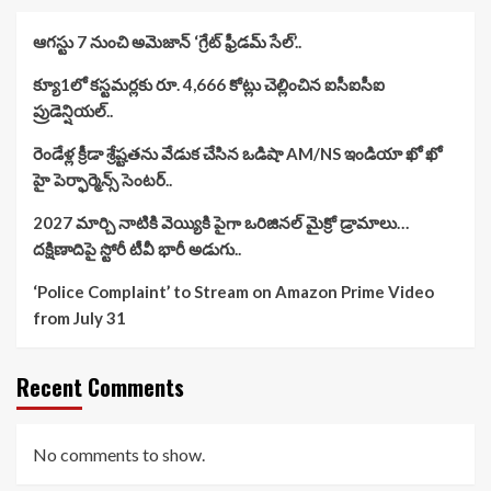
ఆగస్టు 7 నుంచి అమెజాన్ ‘గ్రేట్ ఫ్రీడమ్ సేల్’..
క్యూ1లో కస్టమర్లకు రూ. 4,666 కోట్లు చెల్లించిన ఐసీఐసీఐ
ప్రుడెన్షియల్..
రెండేళ్ల క్రీడా శ్రేష్టతను వేడుక చేసిన ఒడిషా AM/NS ఇండియా ఖో ఖో
హై పెర్ఫార్మెన్స్ సెంటర్..
2027 మార్చి నాటికి వెయ్యికి పైగా ఒరిజినల్ మైక్రో డ్రామాలు…
దక్షిణాదిపై స్టోరీ టీవీ భారీ అడుగు..
‘Police Complaint’ to Stream on Amazon Prime Video
from July 31
Recent Comments
No comments to show.