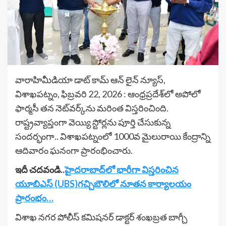
వారాహిమీడియా డాట్ కామ్ ఆన్ లైన్ న్యూస్,
విశాఖపట్నం, ఫిబ్రవరి 22, 2026 : ఆంధ్రప్రదేశ్‌లో అపోలో
ఫార్మసీ తన నెట్‌వర్క్‌ను మరింత విస్తరించింది.
రాష్ట్రవ్యాప్తంగా వెయ్యి స్టోర్లను పూర్తి చేసుకున్న
సందర్భంగా.. విశాఖపట్నంలో 1000వ మైలురాయి కేంద్రాన్ని
ఆదివారం ఘనంగా ప్రారంభించారు.
ఇదీ చదవండి..
హైదరాబాద్‌లో భారీగా విస్తరించిన
యూబిఎస్ (UBS)గచ్చిబౌలిలో నూతన కార్యాలయం
ప్రారంభం…
విశాఖ నగర పోలీస్ కమిషనర్ డాక్టర్ శంఖబ్రత బాగ్చీ