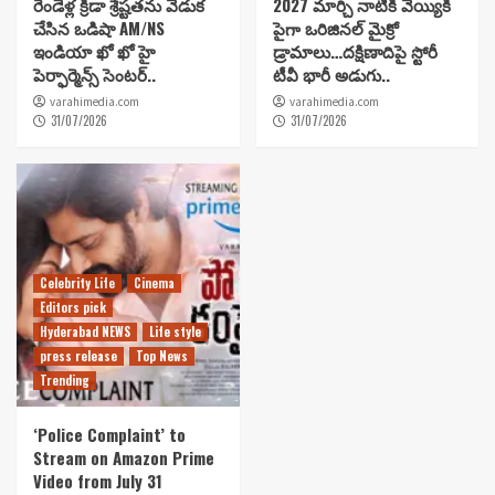
రెండేళ్ల క్రీడా శ్రేష్టతను వేడుక
2027 మార్చి నాటికి వెయ్యికి
చేసిన ఒడిషా AM/NS
పైగా ఒరిజినల్ మైక్రో
ఇండియా ఖో ఖో హై
డ్రామాలు…దక్షిణాదిపై స్టోరీ
పెర్ఫార్మెన్స్ సెంటర్..
టీవీ భారీ అడుగు..
varahimedia.com
varahimedia.com
31/07/2026
31/07/2026
Celebrity Life
Cinema
Editors pick
Hyderabad NEWS
Life style
press release
Top News
Trending
‘Police Complaint’ to
Stream on Amazon Prime
Video from July 31