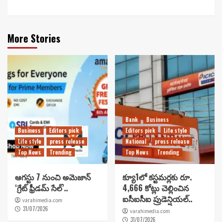
More Stories
Bank
Business
Business
Editors pick
Editors pick
Life style
Life style
press release
National
press release
Top News
Trending
Top News
Trending
ఆగస్టు 7 నుంచి అమెజాన్
క్యూ1లో కస్టమర్లకు రూ.
‘గ్రేట్ ఫ్రీడమ్ సేల్’..
4,666 కోట్లు చెల్లించిన
ఐసీఐసీఐ ప్రుడెన్షియల్..
varahimedia.com
31/07/2026
varahimedia.com
31/07/2026