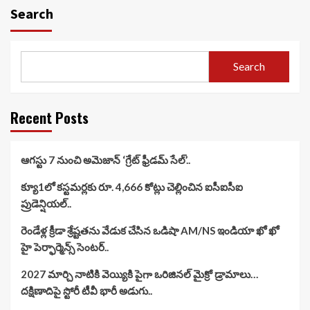
Search
Search
Recent Posts
ఆగస్టు 7 నుంచి అమెజాన్ ‘గ్రేట్ ఫ్రీడమ్ సేల్’..
క్యూ1లో కస్టమర్లకు రూ. 4,666 కోట్లు చెల్లించిన ఐసీఐసీఐ
ప్రుడెన్షియల్..
రెండేళ్ల క్రీడా శ్రేష్టతను వేడుక చేసిన ఒడిషా AM/NS ఇండియా ఖో ఖో
హై పెర్ఫార్మెన్స్ సెంటర్..
2027 మార్చి నాటికి వెయ్యికి పైగా ఒరిజినల్ మైక్రో డ్రామాలు…
దక్షిణాదిపై స్టోరీ టీవీ భారీ అడుగు..