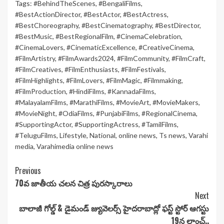
Tags:
#BehindTheScenes
,
#BengaliFilms
,
#BestActionDirector
,
#BestActor
,
#BestActress
,
#BestChoreography
,
#BestCinematography
,
#BestDirector
,
#BestMusic
,
#BestRegionalFilm
,
#CinemaCelebration
,
#CinemaLovers
,
#CinematicExcellence
,
#CreativeCinema
,
#FilmArtistry
,
#FilmAwards2024
,
#FilmCommunity
,
#FilmCraft
,
#FilmCreatives
,
#FilmEnthusiasts
,
#FilmFestivals
,
#FilmHighlights
,
#FilmLovers
,
#FilmMagic
,
#Filmmaking
,
#FilmProduction
,
#HindiFilms
,
#KannadaFilms
,
#MalayalamFilms
,
#MarathiFilms
,
#MovieArt
,
#MovieMakers
,
#MovieNight
,
#OdiaFilms
,
#PunjabiFilms
,
#RegionalCinema
,
#SupportingActor
,
#SupportingActress
,
#TamilFilms
,
#TeluguFilms
,
Lifestyle
,
National
,
online news
,
Ts news
,
Varahi
media
,
Varahimedia online news
Continue
Previous
70వ జాతీయ చలన చిత్ర పురస్కారాలు
Reading
Next
బాలాజీ గోల్డ్ & డైమండ్ జ్యువెలర్స్ హైదరాబాద్లో ఫస్ట్ స్టోర్‌ ఆగస్టు
19న లాంచ్..