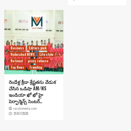
Business
Editors pick
Hyderabad NEWS
Life style
National
press release
Top News
Trending
రెండేళ్ల క్రీడా శ్రేష్టతను వేడుక
చేసిన ఒడిషా AM/NS
ఇండియా ఖో ఖో హై
పెర్ఫార్మెన్స్ సెంటర్..
varahimedia.com
31/07/2026