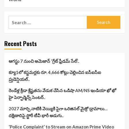
Search
for:
Recent Posts
ఆగస్టు 7 నుంచి అమెజాన్ ‘గ్రేట్ ఫ్రీడమ్ సేల్’..
క్యూ1లో కస్టమర్లకు రూ. 4,666 కోట్లు చెల్లించిన ఐసీఐసీఐ
ప్రుడెన్షియల్..
రెండేళ్ల క్రీడా శ్రేష్టతను వేడుక చేసిన ఒడిషా AM/NS ఇండియా ఖో ఖో
హై పెర్ఫార్మెన్స్ సెంటర్..
2027 మార్చి నాటికి వెయ్యికి పైగా ఒరిజినల్ మైక్రో డ్రామాలు…
దక్షిణాదిపై స్టోరీ టీవీ భారీ అడుగు..
‘Police Complaint’ to Stream on Amazon Prime Video