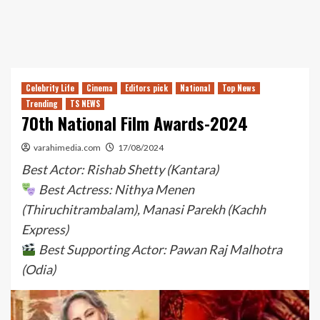
Celebrity Life
Cinema
Editors pick
National
Top News
Trending
TS NEWS
70th National Film Awards-2024
varahimedia.com
17/08/2024
Best Actor: Rishab Shetty (Kantara)
Best Actress: Nithya Menen
(Thiruchitrambalam), Manasi Parekh (Kachh
Express)
Best Supporting Actor: Pawan Raj Malhotra
(Odia)