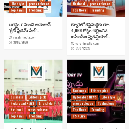
Life style
press release
National
press release
Top News
Trending
Top News
Trending
ఆగస్టు 7 నుంచి అమెజాన్
క్యూ1లో కస్టమర్లకు రూ.
‘గ్రేట్ ఫ్రీడమ్ సేల్’..
4,666 కోట్లు చెల్లించిన
ఐసీఐసీఐ ప్రుడెన్షియల్..
varahimedia.com
31/07/2026
varahimedia.com
31/07/2026
Business
Editors pick
Business
Editors pick
Hyderabad NEWS
Life style
Hyderabad NEWS
Life style
press release
Technology
National
press release
Top News
Trending
Top News
Trending
TS NEWS