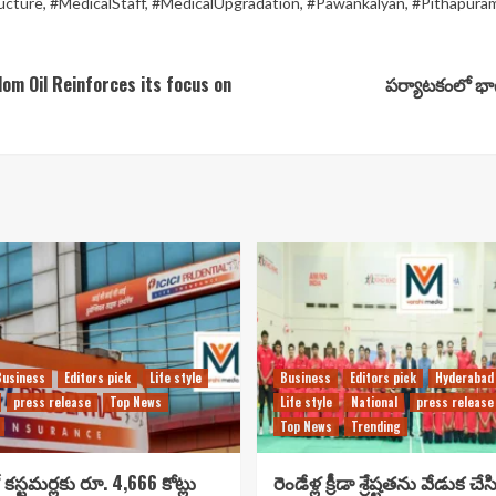
ucture
,
#MedicalStaff
,
#MedicalUpgradation
,
#Pawankalyan
,
#Pithapura
om Oil Reinforces its focus on
పర్యాటకంలో భాగం
Business
Editors pick
Life style
Business
Editors pick
Hyderabad
press release
Top News
Life style
National
press release
Top News
Trending
కస్టమర్లకు రూ. 4,666 కోట్లు
రెండేళ్ల క్రీడా శ్రేష్టతను వేడుక చే