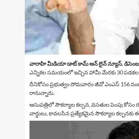
వారాహి మీడియా డాట్ కామ్ ఆన్ లైన్ న్యూస్, డిసెం
ఎన్నికల సమయంలో ఇచ్చిన హామీ మేరకు 30 పడకల కమ్యూన
దీనికోసం ప్రభుత్వం సోమవారం జీవో ఎంఎస్ 156 నంబరుత
రానున్నారు.
ఆసుపత్రిలో సౌకర్యాల కల్పన, వసతుల పెంపు కోసం రూ
వార్డులు, కావలసిన ప్రత్యేకమైన సౌకర్యాల కల్పనకు ఈ 