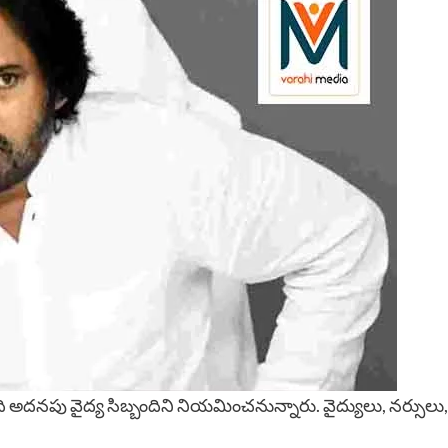
ి అదనపు వైద్య సిబ్బందిని నియమించనున్నారు. వైద్యులు, నర్సులు