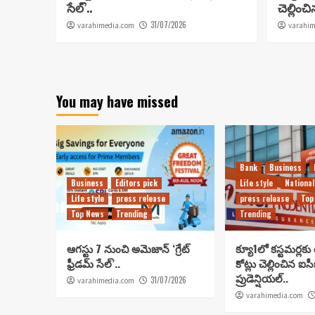
సేల్’..
చెల్లించ
31/07/2026
varahimedia.com
varahim
You may have missed
Bank
Business
Business
Editors pick
Life style
National
Life style
press release
press release
Top
Top News
Trending
Trending
ఆగస్టు 7 నుంచి అమెజాన్ ‘గ్రేట్
క్యూ1లో కస్టమర్లకు
ఫ్రీడమ్ సేల్’..
కోట్లు చెల్లించిన ఐ
ప్రుడెన్షియల్..
31/07/2026
varahimedia.com
varahimedia.com