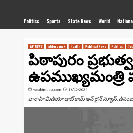
Politics
Sports
State News
World
Nationa
AP NEWS
Editors pick
Health
Political News
Politics
To
పిఠాపురం ప్రభుత్వ
ఉపముఖ్యమంత్రి 
varahimedia.com
16/12/2024
వారాహి మీడియా డాట్ కామ్ ఆన్ లైన్ న్యూస్, డిసెం