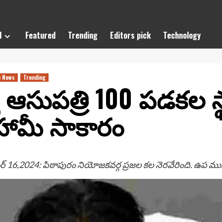
l
Featured
Trending
Editors pick
Technology
p News
Trending
 ఆసుపత్రి 100 పడకల స్థ
హామీ సాకారం
బర్ 16,2024: పిఠాపురం నియోజకవర్గ ప్రజల కల నెరవేరింది. ఉప ము