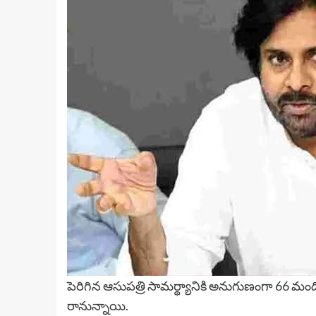
పెరిగిన ఆసుపత్రి సామర్థ్యానికి అనుగుణంగా 66 మంద
రానున్నాయి.