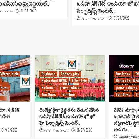
ిన ఐసీఐసీఐ ప్రుడెన్షియల్..
ఒడిషా AM/NS ఇండియా ఖో ఖో
పెర్ఫార్మెన్స్ సెంటర్..
31/07/2026
edia.com
31/07/2026
varahimedia.com
Editors pick
Business
Editors pick
Business
Ed
Hyderabad NEWS
Life style
Hyderabad NE
 News
National
press release
press release
Top News
Trending
Top News
Tr
 రూ. 4,666
రెండేళ్ల క్రీడా శ్రేష్టతను వేడుక చేసిన
2027 మార్చి న
సీఐసీఐ
ఒడిషా AM/NS ఇండియా ఖో ఖో
ఒరిజినల్ మైక్
హై పెర్ఫార్మెన్స్ సెంటర్..
దక్షిణాదిపై స్టో
అడుగు..
31/07/2026
31/07/2026
varahimedia.com
varahimedia.