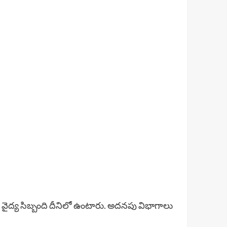
, వైద్య సిబ్బంది దీనిలో ఉంటారు. అదనపు విభాగాలు