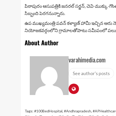
పిఠాపురం ఆసుపత్రికి జనరల్ సర్జన్, చెవి-ముక్కు-గొంత
సిబ్బంది పెరగనున్నారు.
ఉప ముఖ్యమంత్రి పవన్ కళ్యాణ్ హామీ ఇచ్చిన ఆరు
నియోజకవర్గంలోని గ్రామాలతోపాటు సమీపంలో పలు ని
About Author
varahimedia.com
See author's posts
Tags:
#100BedHospital
,
#Andhrapradesh
,
#APHealthcar