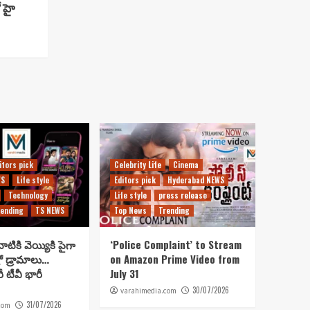
 హై
itors pick
Celebrity Life
Cinema
WS
Life style
Editors pick
Hyderabad NEWS
Technology
Life style
press release
ending
TS NEWS
Top News
Trending
ాటికి వెయ్యికి పైగా
‘Police Complaint’ to Stream
రో డ్రామాలు…
on Amazon Prime Video from
రీ టీవీ భారీ
July 31
30/07/2026
varahimedia.com
31/07/2026
com