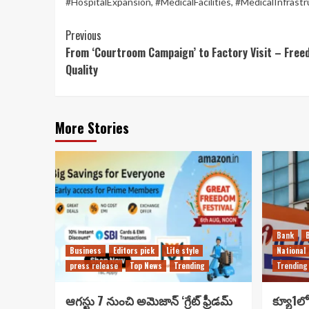
#HospitalExpansion
,
#MedicalFacilities
,
#MedicalInfrastr
Continue
Previous
From ‘Courtroom Campaign’ to Factory Visit – Freed
Reading
Quality
More Stories
Bank
Business
Editors pick
Life style
National
press release
Top News
Trending
Trending
ఆగస్టు 7 నుంచి అమెజాన్ ‘గ్రేట్ ఫ్రీడమ్
క్యూ1లో 