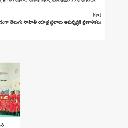
m
,
#PithapuramConstituency
,
Varahimedia online news
Next
గా తెలుగు సాహితీ యాత్ర స్థలాలు అభివృద్ధికి ప్రణాళికలు
 NEWS
సిన