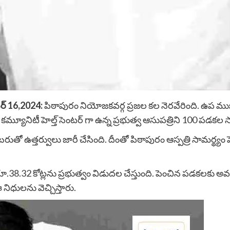
బర్ 16,2024:
పిఠాపురం నియోజకవర్గ ప్రజల కల నెరవేరింది. ఉప ముఖ
ిటీ హెల్త్ సెంటర్ గా ఉన్న ప్రభుత్వ ఆసుపత్రిని 100 పడకల సామర్థ
ో ఉత్తర్వులు జారీ చేసింది. దీంతో పిఠాపురం ఆస్పత్రి సామర్థ్యం
.38.32 కోట్లను ప్రభుత్వం విడుదల చేస్తుంది. పెంచిన పడకలకు అ
నిధులను వెచ్చిస్తారు.