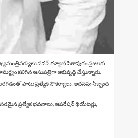
్యమంత్రివర్యులు పవన్ కళ్యాణ్ పిఠాపురం ప్రజలకు
్యం కలిగిన ఆసుపత్రిగా అభివృద్ధి చేస్తున్నారు.
 పెరగడంతో పాటు ప్రత్యేక సౌకర్యాలు, అదనపు సిబ్బంది
వసరమైన ప్రత్యేక భవనాలు, ఆపరేషన్ థియేటర్లు,