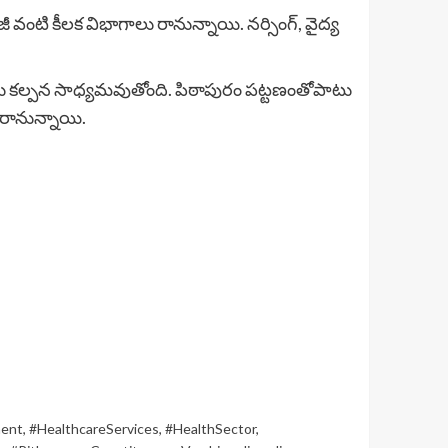
జీ వంటి కీలక విభాగాలు రానున్నాయి. నర్సింగ్, వైద్య
ు కల్పన సాధ్యమవుతోంది. పిఠాపురం పట్టణంతోపాటు
రానున్నాయి.
ment
,
#HealthcareServices
,
#HealthSector
,