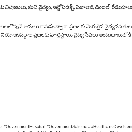
ు నిపుణులు, కంటి వైద్యం, ఆర్థోపెడిక్స్, పెథాలజీ, డెంటల్, రేడియాల
 నెలలలోపునే అమలు కావడం ద్వారా ప్రజలకు మెరుగైన వైద్యవసతుల
యోజకవర్గాల ప్రజలకు పూర్తిస్థాయి వైద్య సేవలు అందుబాటులోకి 
e
,
#GovernmentHospital
,
#GovernmentSchemes
,
#HealthcareDevelop