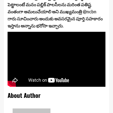
పెట్టాలంటే మనం పబ్లిక్ పాలసీలను మరింత పతిష్ట
వంతంగా అమలుచేయాలి అని ముఖ్యమంత్రి @ncbn
గారు సూచించారు అందుకు అవసరమైన పూర్తి సహకారం
ఇస్తాను అన్నాను భరోసా ఇచ్చారు.
About Author