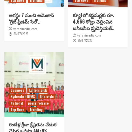
Top News
Trending
Top News
Trending
ఆగస్టు 7 నుంచి అమెజాన్
క్యూ1లో కస్టమర్లకు రూ.
‘గ్రేట్ ఫ్రీడమ్ సేల్’..
4,666 కోట్లు చెల్లించిన
ఐసీఐసీఐ ప్రుడెన్షియల్..
varahimedia.com
31/07/2026
varahimedia.com
31/07/2026
Business
Editors pick
Hyderabad NEWS
Life style
National
press release
Top News
Trending
రెండేళ్ల క్రీడా శ్రేష్టతను వేడుక
చేసిన ఒడిషా AM/NS