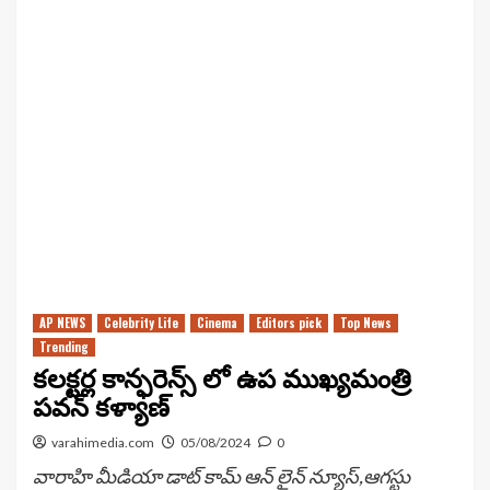
AP NEWS
Celebrity Life
Cinema
Editors pick
Top News
Trending
కలక్టర్ల కాన్ఫరెన్స్ లో ఉప ముఖ్యమంత్రి
పవన్ కళ్యాణ్
varahimedia.com
05/08/2024
0
వారాహి మీడియా డాట్ కామ్ ఆన్ లైన్ న్యూస్,ఆగస్టు