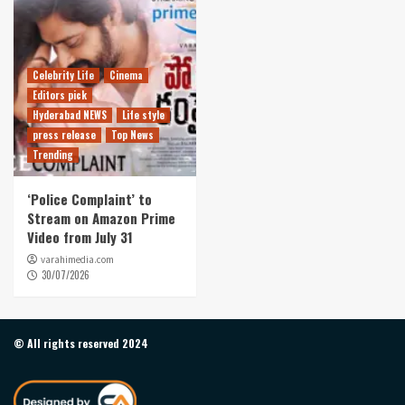
Celebrity Life
Cinema
Editors pick
Hyderabad NEWS
Life style
press release
Top News
Trending
‘Police Complaint’ to
Stream on Amazon Prime
Video from July 31
varahimedia.com
30/07/2026
© All rights reserved 2024