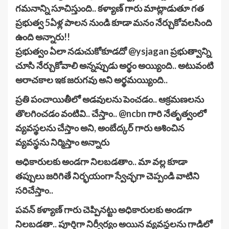
గమనాన్ని సూచిస్తుంది..
కళ్యాణ్ గారు మాట్లాడుతూ గత
ప్రభుత్వ 5ఏళ్ల పాలన నుండి కూడా మనం నేర్చుకోవలసింది
ఉంది అన్నారు!!
ప్రభుత్వం ఏలా నడుచుకోకూడదో @ysjagan ప్రభుత్వాన్ని
చూసి నేర్చుకోవాలి అన్నప్పుడు అర్థం అయ్యింది.. అటువంటి
అరాచకాల ఇక జరుగవు అని అర్థమయ్యింది..
ప్రతి పంచాయితీలో అడవులను పెంచడం.. ఆక్రమణలను
తొలగించడం వంటివి.. చేస్తాం.. @ncbn గారి నేతృత్వంలో
వ్యవస్థలను చేస్తాం అని, అంబేద్కర్ గారు ఆశించిన
వ్యవస్థను నిర్మిస్తాం అన్నారు
అధికారులకు అండగా నిలబడతాం.. మా వల్ల కూడా
తప్పులు జరిగితే నిర్భయంగా స్వేచ్ఛగా చెప్పండి వాటిని
సరిచేస్తాం..
పవన్ కళ్యాణ్ గారు చెప్పినట్టు అధికారులకు అండగా
నిలబడతా.. పూర్తిగా నిర్వీర్యం అయిన వ్యవస్థలను గాడిలో