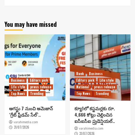
You may have missed
Bank
Business
Business
Editors pick
Editors pick
Life style
Life style
press release
National
press release
Top News
Trending
Top News
Trending
ఆగస్టు 7 నుంచి అమెజాన్
క్యూ1లో కస్టమర్లకు రూ.
‘గ్రేట్ ఫ్రీడమ్ సేల్’..
4,666 కోట్లు చెల్లించిన
ఐసీఐసీఐ ప్రుడెన్షియల్..
varahimedia.com
31/07/2026
varahimedia.com
31/07/2026