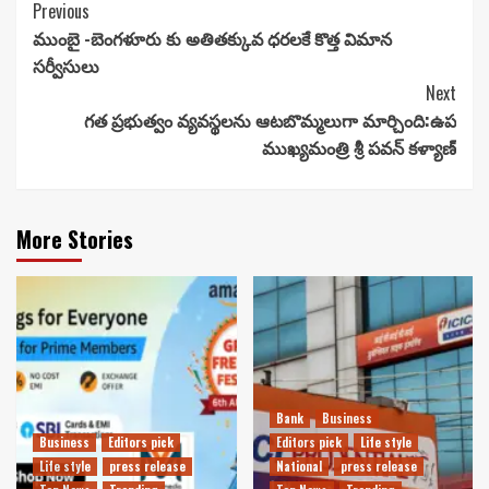
Continue
Previous
ముంబై -బెంగళూరు కు అతితక్కువ ధరలకే కొత్త విమాన
Reading
సర్వీసులు
Next
గత ప్రభుత్వం వ్యవస్థలను ఆటబొమ్మలుగా మార్చింది:ఉప
ముఖ్యమంత్రి శ్రీ పవన్‌ కళ్యాణ్‌
More Stories
Bank
Business
Business
Editors pick
Editors pick
Life style
Life style
press release
National
press release