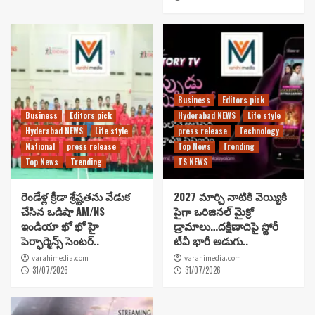
Business
Editors pick
Business
Editors pick
Hyderabad NEWS
Life style
Hyderabad NEWS
Life style
press release
Technology
National
press release
Top News
Trending
Top News
Trending
TS NEWS
రెండేళ్ల క్రీడా శ్రేష్టతను వేడుక
2027 మార్చి నాటికి వెయ్యికి
చేసిన ఒడిషా AM/NS
పైగా ఒరిజినల్ మైక్రో
ఇండియా ఖో ఖో హై
డ్రామాలు…దక్షిణాదిపై స్టోరీ
పెర్ఫార్మెన్స్ సెంటర్..
టీవీ భారీ అడుగు..
varahimedia.com
varahimedia.com
31/07/2026
31/07/2026