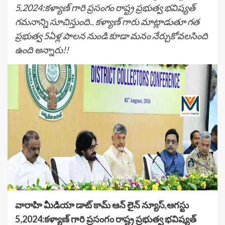
5,2024:కళ్యాణ్ గారి ప్రసంగం రాష్ట్ర ప్రభుత్వ భవిష్యత్
గమనాన్ని సూచిస్తుంది.. కళ్యాణ్ గారు మాట్లాడుతూ గత
ప్రభుత్వ 5ఏళ్ల పాలన నుండి కూడా మనం నేర్చుకోవలసింది
ఉంది అన్నారు!!
వారాహి మీడియా డాట్ కామ్ ఆన్ లైన్ న్యూస్,ఆగస్టు
5,2024:కళ్యాణ్ గారి ప్రసంగం రాష్ట్ర ప్రభుత్వ భవిష్యత్